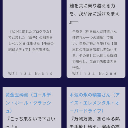
難を共に乗り越える力
を、我が身に授けたまえ
――』
【状況に応じたプログラム】
全身を【絆を結んだ精霊さん
で武装した【電子】の幽霊を
達何れか一つの加護】で覆
レベル×5体乗せた【任意の
い、自身が敵から受けた【同
記録メディア】を召喚する。
属性の攻撃を吸収し無効化す
る。その量】に比例した戦闘
力増強と、生命力吸収能力を
得る。
WIZ1134 No.310
WIZ1134 No.206
黄金玉砕蹴（ゴールデ
本気の氷の精霊さん（ア
ン・ボール・クラッシ
イス・エレメンタル・オ
ュ）
ーバードライブ）
『こっち来ないで下さい
『――万物万象、あらゆる熱
っ！』
を手放し給え。窮極の零