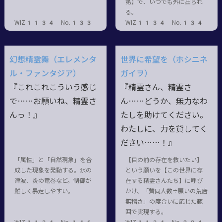
第】で、いつでも外に出られ
る。
WIZ1134 No.133
WIZ1134 No.134
幻想精霊舞（エレメンタ
世界に希望を（ホシニネ
ル・ファンタジア）
ガイヲ）
『これこれこういう感じ
『精霊さん、精霊さ
で……お願いね、精霊さ
ん……どうか、無力なわ
んっ！』
たしを助けてください。
わたしに、力を貸してく
ださい……！』
「属性」と「自然現象」を合
【目の前の存在を救いたい】
成した現象を発動する。氷の
という願いを【この世界に存
津波、炎の竜巻など。制御が
在する精霊さんたち】に呼び
難しく暴走しやすい。
かけ、「賛同人数÷願いの荒唐
無稽さ」の度合いに応じた範
囲で実現する。