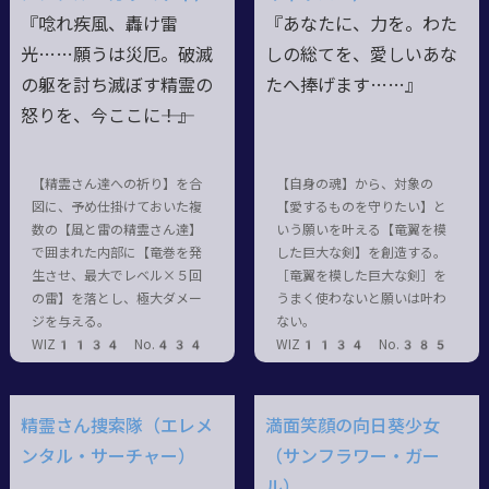
『唸れ疾風、轟け雷
『あなたに、力を。わた
光……願うは災厄。破滅
しの総てを、愛しいあな
の躯を討ち滅ぼす精霊の
たへ捧げます……』
怒りを、今ここに――！』
【精霊さん達への祈り】を合
【自身の魂】から、対象の
図に、予め仕掛けておいた複
【愛するものを守りたい】と
数の【風と雷の精霊さん達】
いう願いを叶える【竜翼を模
で囲まれた内部に【竜巻を発
した巨大な剣】を創造する。
生させ、最大でレベル×５回
［竜翼を模した巨大な剣］を
の雷】を落とし、極大ダメー
うまく使わないと願いは叶わ
ジを与える。
ない。
WIZ1134 No.434
WIZ1134 No.385
精霊さん捜索隊（エレメ
満面笑顔の向日葵少女
ンタル・サーチャー）
（サンフラワー・ガー
ル）