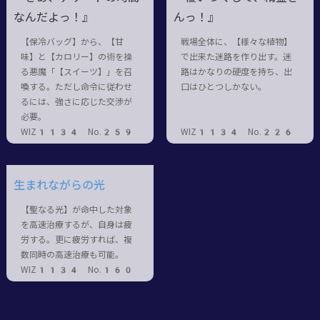
なんだよっ！』
んっ！』
【保冷バッグ】から、【甘
戦場全体に、【様々な植物】
味】と【カロリー】の術を操
で出来た迷路を作り出す。迷
る悪魔「【スイーツ】」を召
路はかなりの硬度を持ち、出
喚する。ただし命令に従わせ
口はひとつしかない。
るには、強さに応じた交渉が
必要。
WIZ1134 No.259
WIZ1134 No.226
生まれながらの光
【聖なる光】が命中した対象
を高速治療するが、自身は疲
労する。更に疲労すれば、複
数同時の高速治療も可能。
WIZ1134 No.160