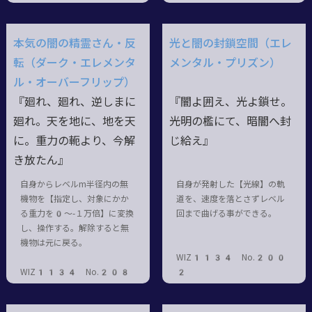
本気の闇の精霊さん・反
光と闇の封鎖空間（エレ
転（ダーク・エレメンタ
メンタル・プリズン）
ル・オーバーフリップ）
『廻れ、廻れ、逆しまに
『闇よ囲え、光よ鎖せ。
廻れ。天を地に、地を天
光明の檻にて、暗闇へ封
に。重力の軛より、今解
じ給え』
き放たん』
自身からレベルm半径内の無
自身が発射した【光線】の軌
機物を【指定し、対象にかか
道を、速度を落とさずレベル
る重力を0～-１万倍】に変換
回まで曲げる事ができる。
し、操作する。解除すると無
機物は元に戻る。
WIZ1134 No.200
WIZ1134 No.208
2