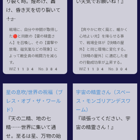
り裂く時。煌めけ、轟
い天気でお願いね！』
け、昏き天を切り裂いて
――！』
戦場に、自分や仲間が取得し
【爽やかに吹く風と、暖かく
た🔴と同数の【雷の精霊さ
心地よい光】を降らせる事
ん】を召喚し、その【雷撃や
で、戦場全体が【快晴の屋
放電、磁気嵐などの現象】に
外】と同じ環境に変化する。
よって敵全員の戦闘力を減ら
［快晴の屋外］に適応した者
す。
の行動成功率が上昇する。
WIZ1134 No.384
WIZ1134 No.304
星の息吹/世界の祝福（ブ
宇宙の精霊さん（スペー
レス・オブ・ザ・ワール
ス・モンゴリアンデスワ
ド）
ーム）
『天の二精、地の七
『頑張ってください、宇
精……世界に集いて通
宙の精霊さん！』
せ。至るは星、万物の始