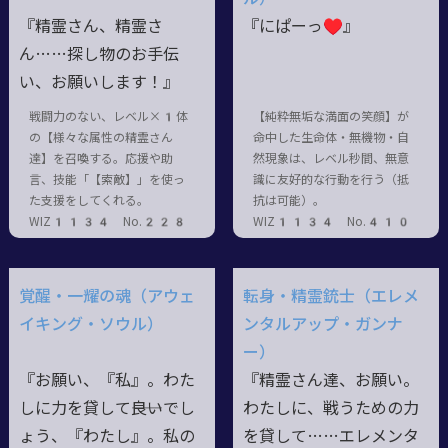
『精霊さん、精霊さ
『にぱーっ♥』
ん……探し物のお手伝
い、お願いします！』
戦闘力のない、レベル×1体
【純粋無垢な満面の笑顔】が
の【様々な属性の精霊さん
命中した生命体・無機物・自
達】を召喚する。応援や助
然現象は、レベル秒間、無意
言、技能「【索敵】」を使っ
識に友好的な行動を行う（抵
た支援をしてくれる。
抗は可能）。
WIZ1134 No.228
WIZ1134 No.410
覚醒・一耀の魂（アウェ
転身・精霊銃士（エレメ
イキング・ソウル）
ンタルアップ・ガンナ
ー）
『お願い、『私』。わた
『精霊さん達、お願い。
しに力を貸して――良いでし
わたしに、戦うための力
ょう、『わたし』。私の
を貸して……エレメンタ