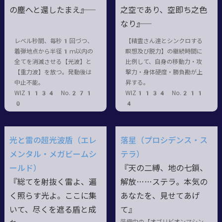
の塵へと還したまえ――』
之空であり、空即ち之色
なり――』
レベル秒間、毎秒1回づつ、
【精霊さん達とシンクロする
着弾地点から半径1ｍ以内の
瞑想及び脱力】の継続時間に
全てを消滅させる【光波】と
比例して、自身の移動力・攻
【重力波】を放つ。発動後は
撃力・身体硬度・勝負勘が上
中止不能。
昇する。
WIZ1134 No.271
WIZ1134 No.211
0
4
光と雷の超光波盾（エレ
落星（プロシデンス・ス
メンタル・メガビームシ
テラ）
ールド）
『天の二縛、地の七鎖、
『総てを射抜く雷よ、遍
解放……ステラ。本気の
く照らす光よ。ここに集
あなたを、見せてあげ
いて、尽くを遮る盾と成
て』
装備中の【オブリビオンマシン