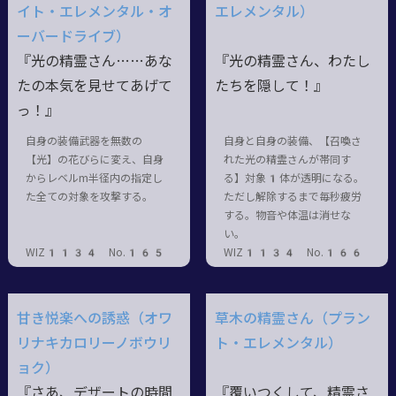
イト・エレメンタル・オ
エレメンタル）
ーバードライブ）
『光の精霊さん……あな
『光の精霊さん、わたし
たの本気を見せてあげて
たちを隠して！』
っ！』
自身の装備武器を無数の
自身と自身の装備、【召喚さ
【光】の花びらに変え、自身
れた光の精霊さんが帯同す
からレベルm半径内の指定し
る】対象1体が透明になる。
た全ての対象を攻撃する。
ただし解除するまで毎秒疲労
する。物音や体温は消せな
い。
WIZ1134 No.165
WIZ1134 No.166
甘き悦楽への誘惑（オワ
草木の精霊さん（プラン
リナキカロリーノボウリ
ト・エレメンタル）
ョク）
『さあ、デザートの時間
『覆いつくして、精霊さ