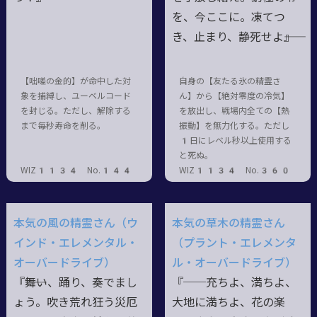
を、今ここに。凍てつ
き、止まり、静死せよ――』
【咄嗟の金的】が命中した対
自身の【友たる氷の精霊さ
象を捕縛し、ユーベルコード
ん】から【絶対零度の冷気】
を封じる。ただし、解除する
を放出し、戦場内全ての【熱
まで毎秒寿命を削る。
振動】を無力化する。ただし
1日にレベル秒以上使用する
と死ぬ。
WIZ1134 No.144
WIZ1134 No.360
本気の風の精霊さん（ウ
本気の草木の精霊さん
インド・エレメンタル・
（プラント・エレメンタ
オーバードライブ）
ル・オーバードライブ）
『――舞い、踊り、奏でまし
『──充ちよ、満ちよ、
ょう。吹き荒れ狂う災厄
大地に満ちよ、花の楽