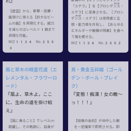
れ』
真の姿
「ステラ」】を【プロシデン
ス・
【虚空】から、斬撃・投擲・
ステラ
】に変身させる。［プロシ
真の姿
盾受けに使える【巨大なビー
デン
ス・ステラ
］は使用者と五
ムの盾】を具現化する。威力
感・能力値を共有し、【あらゆる
を減らせばレベル×1個まで
エネルギーや敵機の残骸】を食べ
具現化可能。
て傷を癒せる。
WIZ1134 No.255
WIZ1134 No.2552
3
風と草木の精霊花道（エ
真・黄金玉砕蹴（ゴール
レメンタル・フラワーロ
デン・ボール・ブレイ
ード）
ク）
『風よ、草木よ。ここ
『変態！痴漢！女の敵〜
に、生命の道を掛け給
っ！！！』
え』
【風に乗ること】でレベルｍ
【咄嗟の金的】が命中した敵
跳躍し、その軌跡に、自身が
を一定確率で即死させる。即