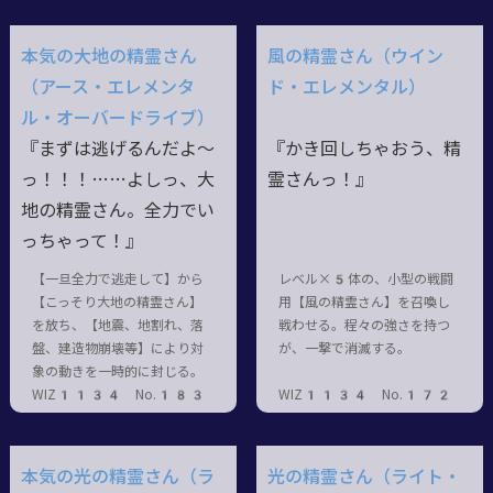
本気の大地の精霊さん
風の精霊さん（ウイン
（アース・エレメンタ
ド・エレメンタル）
ル・オーバードライブ）
『まずは逃げるんだよ～
『かき回しちゃおう、精
っ
！！！……
よしっ、大
霊さんっ！』
地の精霊さん。全力でい
っちゃって！』
【一旦全力で逃走して】から
レベル×5体の、小型の戦闘
【こっそり大地の精霊さん】
用【風の精霊さん】を召喚し
を放ち、【地震、地割れ、落
戦わせる。程々の強さを持つ
盤、建造物崩壊等】により対
が、一撃で消滅する。
象の動きを一時的に封じる。
WIZ1134 No.183
WIZ1134 No.172
本気の光の精霊さん（ラ
光の精霊さん（ライト・