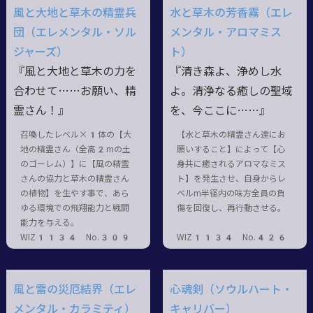
風と大地と草木の精霊兵
水と草木の芳香霧（エレ
団（エレメンタル・ソル
メンタル・アロマミス
ジャーズ）
ト）
『風と大地と草木の力を
『清き森よ、浄めし水
合わせて……お願い、精
よ。清浄なる癒しの聖域
霊さん！』
を、今ここに……』
召喚したレベル×1体の【大
【水と草木の精霊さん達にお
地の精霊さん（全高2mの土
願いすること】によって【心
のゴーレム）】に【風の精霊
身共に癒されるアロマなミス
さんの協力と草木の精霊さん
ト】を発生させ、自身からレ
の植物】を生やす事で、あら
ベルm半径内の味方全員の負
ゆる環境での飛翔能力と戦闘
傷を回復し、再行動させる。
能力を与える。
WIZ1134 No.309
WIZ1134 No.426
風と雷の災厄結界（エレ
心魂剣（ソウルハート・
メンタル・カラミティ）
キャリバー）