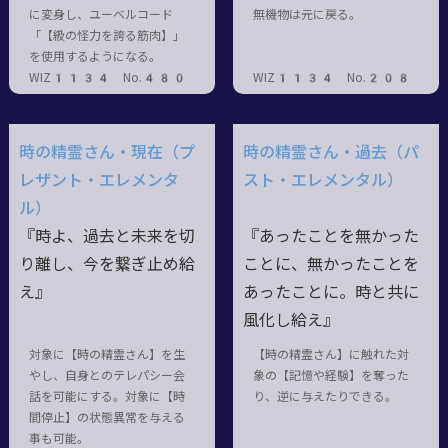
に変身し、ユーベルコード
無機物は元に戻る。
「【級の怪力を誇る筋肉】」
を使用するようになる。
WIZ1134 No.480
WIZ1134 No.208
時の精霊さん・現在（プ
時の精霊さん・過去（パ
レザント・エレメンタ
スト・エレメンタル）
ル）
『時よ、過去と未来を切
『あったことを無かった
り離し、今を繋ぎ止め給
ことに、無かったことを
え』
あったことに。時と共に
風化し給え』
対象に【時の精霊さん】を生
【時の精霊さん】に触れた対
やし、自身とのテレパシー会
象の【記憶や経験】を奪った
話を可能にする。対象に【時
り、逆に与えたりできる。
間停止】の状態異常を与える
事も可能。