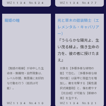
WIZ1134 No.524
WIZ1134 No.477
寵姫の瞳
光と草木の鎧装騎士（エ
レメンタル・キャバリア
ー）
『うららかな陽光よ、生
い茂る緑よ。強き生命の
力を、彼の者に授けたま
え』
【魅惑の視線】が命中した生
対象を【多種多様な植物の
命体・無機物・自然現象は、
鎧】で包む。［多種多様な植
レベル秒間、無意識に友好的
物の鎧］は装甲と隠密力を増
な行動を行う（抵抗は可
加し、敵を攻撃する【属性選
能）。
択式精霊砲】と、傷を癒やす
【光合成】が可能な【新緑の
葉】を生やす。
WIZ1134 No.410
WIZ1134 No.521