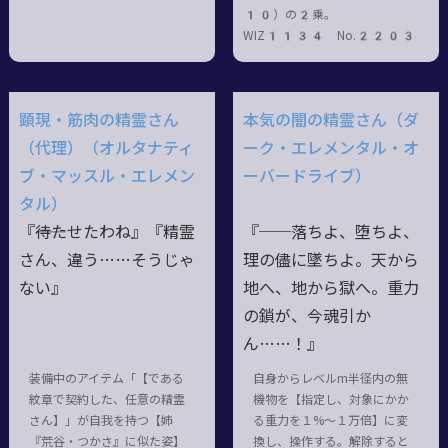
10）の2乗。
WIZ1134 No.2203
顕現・筋肉の精霊さん
本気の闇の精霊さん（ダ
（代理）（オルタナティ
ーク・エレメンタル・オ
ブ・マッスル・エレメン
ーバードライブ）
タル）
『――待たせたわね』『精霊
『──落ちよ、堕ちよ、
さん、違う……そうじゃ
理の儘に墜ちよ。天から
ない』
地へ、地から獄へ。重力
の鎖が、今魂引か
ん……！』
装備中のアイテム「【である
自身からレベルm半径内の無
紋章で契約した、任意の精霊
機物を【指定し、対象にかか
さん】」が自我を持つ【姉
る重力を１%～１万倍】に変
『荒谷・つかさ』に似た姿】
換し、操作する。解除すると