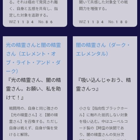
る。それは極めて発見され難
聞いて共感した対象全ての戦
く、自身と五感を共有し、指
闘力を増強する。
定した対象を追跡する。
WIZ1134 No.86
WIZ1134 No.180
光の精霊さんと闇の精霊
闇の精霊さん（ダーク・
さん（エレメント・オ
エレメンタル）
ブ・ライト・アンド・ダ
ーク）
『光の精霊さん、闇の精
『吸い込んじゃおう、精
霊さん。お願い、私を助
霊さんっ』
けて！』
戦闘用の、自身と同じ強さの
小さな【指向性ブラックホー
【光の精霊さん】と【闇の精
ル】に触れた抵抗しない対象
霊さん】を召喚する。ただし
を吸い込む。中はユーベルコ
自身は戦えず、自身が傷を受
ード製の【時空の狭間であ
けると解除。
り、闇の精霊さんの気分次