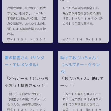
攻撃が命中した対象に【巨大
レベルm半径内の敵全てを、
な水塊】を付与し、レベルm
幾何学模様を描き複雑に飛翔
半径内に対象がいる間、【窒
する、レベル×10本の【炎
息や溶解等、あらゆる水の性
の槍】で包囲攻撃する。
質】による追加攻撃を与え続
ける。
WIZ1134 No.334
WIZ1134 No.335
雷の精霊さん（サンダ
助けておじいちゃん！
ー・エレメンタル）
（ヘルプミー・グラン
パ）
『どっかーん！といっち
『おじいちゃん、助けて
ゃおう！精霊さんっ！』
ーっ！』
【指先】を向けた対象に、
【祖父】の霊を召喚する。こ
【精霊さんの雷】でダメージ
れは【鬼の拳】や【武骨な大
を与える。命中率が高い。
剣】で攻撃する能力を持つ。
WIZ1134 No.199
WIZ1134 No.139