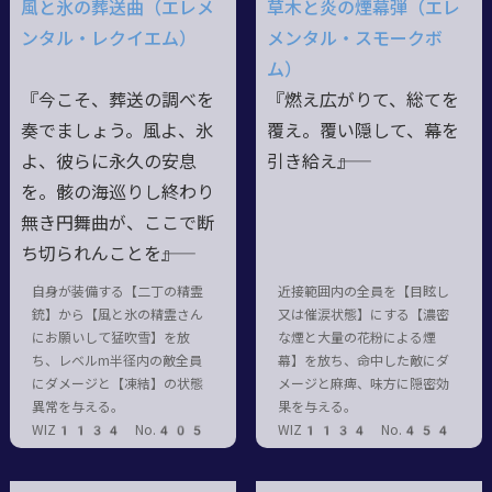
風と氷の葬送曲（エレメ
草木と炎の煙幕弾（エレ
ンタル・レクイエム）
メンタル・スモークボ
ム）
『今こそ、葬送の調べを
『燃え広がりて、総てを
奏でましょう。風よ、氷
覆え。覆い隠して、幕を
よ、彼らに永久の安息
引き給え――』
を。骸の海巡りし終わり
無き円舞曲が、ここで断
ち切られんことを――』
自身が装備する【二丁の精霊
近接範囲内の全員を【目眩し
銃】から【風と氷の精霊さん
又は催涙状態】にする【濃密
にお願いして猛吹雪】を放
な煙と大量の花粉による煙
ち、レベルm半径内の敵全員
幕】を放ち、命中した敵にダ
にダメージと【凍結】の状態
メージと麻痺、味方に隠密効
異常を与える。
果を与える。
WIZ1134 No.405
WIZ1134 No.454