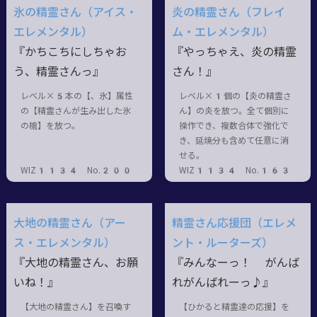
氷の精霊さん（アイス・
炎の精霊さん（フレイ
エレメンタル）
ム・エレメンタル）
『かちこちにしちゃお
『やっちゃえ、炎の精霊
う、精霊さんっ』
さん！』
レベル×5本の【、氷】属性
レベル×1個の【炎の精霊さ
の【精霊さんが生み出した氷
ん】の炎を放つ。全て個別に
の槍】を放つ。
操作でき、複数合体で強化で
き、延焼分も含めて任意に消
せる。
WIZ1134 No.200
WIZ1134 No.163
大地の精霊さん（アー
精霊さん応援団（エレメ
ス・エレメンタル）
ント・ルーターズ）
『大地の精霊さん、お願
『みんなーっ！ がんば
いね！』
れがんばれーっ♪』
【大地の精霊さん】を召喚す
【ひかると精霊達の応援】を