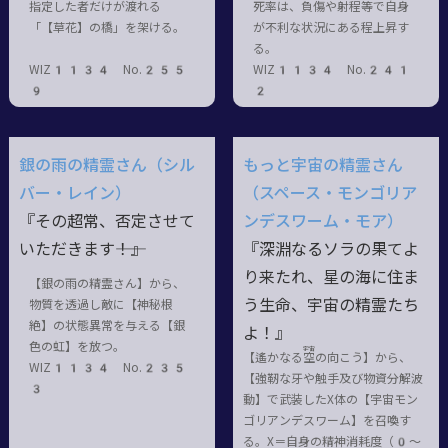
指定した者だけが渡れる
死率は、負傷や射程等で自身
「【草花】の橋」を架ける。
が不利な状況にある程上昇す
る。
WIZ1134 No.255
WIZ1134 No.241
9
2
銀の雨の精霊さん（シル
もっと宇宙の精霊さん
バー・レイン）
（スペース・モンゴリア
『その超常、否定させて
ンデスワーム・モア）
いただきます――！』
『深淵なるソラの果てよ
り来たれ、星の海に住ま
【銀の雨の精霊さん】から、
う生命、宇宙の精霊たち
物質を透過し敵に【神秘根
絶】の状態異常を与える【銀
よ！』
色の虹】を放つ。
宇宙
【遙かなる
空
の向こう】から、
WIZ1134 No.235
【強靭な牙や触手及び物資分解波
3
動】で武装したX体の【宇宙モン
ゴリアンデスワーム】を召喚す
る。X＝自身の精神消耗度（0〜