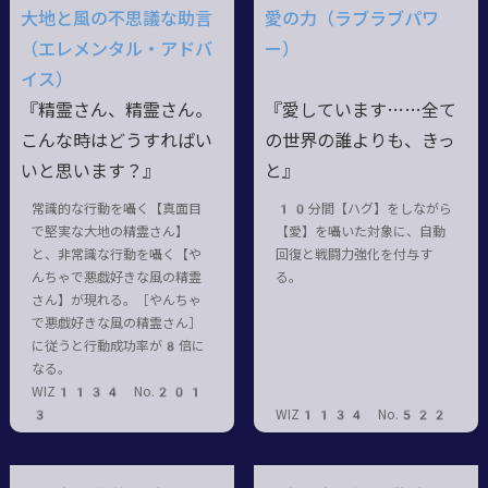
大地と風の不思議な助言
愛の力（ラブラブパワ
（エレメンタル・アドバ
ー）
イス）
『精霊さん、精霊さん。
『愛しています……全て
こんな時はどうすればい
の世界の誰よりも、きっ
いと思います？』
と』
常識的な行動を囁く【真面目
10分間【ハグ】をしながら
で堅実な大地の精霊さん】
【愛】を囁いた対象に、自動
と、非常識な行動を囁く【や
回復と戦闘力強化を付与す
んちゃで悪戯好きな風の精霊
る。
さん】が現れる。［やんちゃ
で悪戯好きな風の精霊さん］
に従うと行動成功率が8倍に
なる。
WIZ1134 No.201
3
WIZ1134 No.522