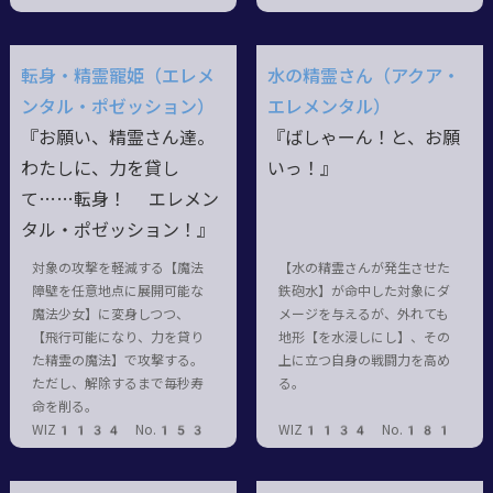
転身・精霊寵姫（エレメ
水の精霊さん（アクア・
ンタル・ポゼッション）
エレメンタル）
『お願い、精霊さん達。
『ばしゃーん！と、お願
わたしに、力を貸し
いっ！』
て……転身！ エレメン
タル・ポゼッション！』
対象の攻撃を軽減する【魔法
【水の精霊さんが発生させた
障壁を任意地点に展開可能な
鉄砲水】が命中した対象にダ
魔法少女】に変身しつつ、
メージを与えるが、外れても
【飛行可能になり、力を貸り
地形【を水浸しにし】、その
た精霊の魔法】で攻撃する。
上に立つ自身の戦闘力を高め
ただし、解除するまで毎秒寿
る。
命を削る。
WIZ1134 No.153
WIZ1134 No.181