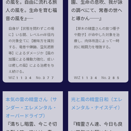
の風を。自由に流れる旅
園、生命の息吹、我が詠
人の風を。生命を育む福
の調べにて、常春の世へ
音の風を――』
と導かん──』
自身が【状態を問わずこの場
【草木の精霊さんの放つ種子
に】いる間、レベルｍ半径内
や胞子】が命中した対象を治
の対象全てに【敵味方を識別
療し、肉体改造によって一時
する、竜巻や鎌鼬、空気遮断
的に戦闘力を増強する。
等】によるダメージか【風の
加護による機動力強化、或い
は癒しの風】による治癒を与
え続ける。
WIZ1134 No.377
WIZ1134 No.285
本気の雷の精霊さん（サ
光と風の精霊日和（エレ
ンダー・エレメンタル・
メンタル・ナイスデイ）
オーバードライブ）
『満ちし暗雲、今こそ切
『精霊さん達、今日も良