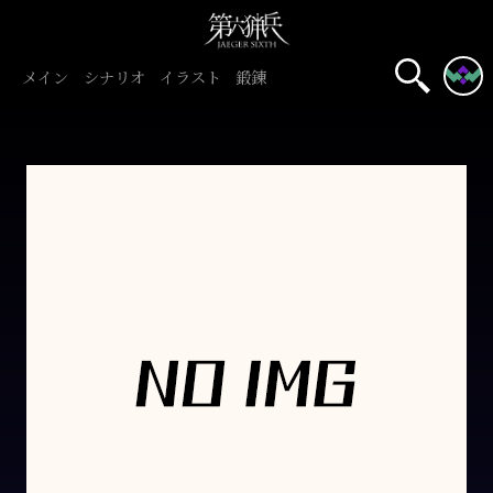
メイン
シナリオ
イラスト
鍛錬