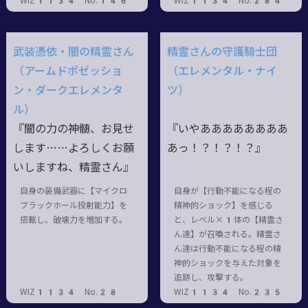
WIZ1134 No.146
WIZ1134 No.284
武装憑依・闇の精霊さん
精霊さんの守護騎士団
（アームドポゼッショ
（エレメンタル・ナイ
ン・ダークエレメンタ
ツ）
ル）
『闇の力の神髄、お見せ
『いやああああああああ
します……よろしくお願
あっ
！？！？！？』
いしますね、精霊さん』
自身の装備武器に【マイクロ
自身が【行動不能になる程の
ブラックホール投射能力】を
精神的ショック】を感じる
搭載し、破壊力を増加する。
と、レベル×1体の【精霊さ
ん達】が召喚される。精霊さ
ん達は行動不能になる程の精
神的ショックを与えた対象を
追跡し、攻撃する。
WIZ1134 No.28
WIZ1134 No.235