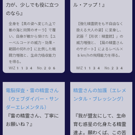
力が、少しでも役に立つ
ル・アップ！』
のなら』
全身を【真の姿へ変じた上で
【強化精霊銃をも不自由なく
骸の海と同質のオーラ】で覆
扱える大人の姿】に変身し、
い、自身が敵から受けた【ユ
武器「【形状：精霊銃】」の
ーベルコードの威力・効果・
威力増強と、【風の精霊さん
範囲の何れか】に比例した戦
のサポート】によるレベル×
闘力増強と、生命力吸収能力
5km/hの飛翔能力を得る。
を得る。
WIZ1134 No.206
WIZ1134 No.234
電脳探査・雷の精霊さん
精霊さんの加護（エレメ
（ウェブダイバー・サン
ンタル・ブレッシング）
ダーエレメンタル）
『雷の精霊さん、丁寧に
『我が盟友にして、生命
お願いね？』
育む惑星の化身たる精霊
達よ。願わくば、この苦