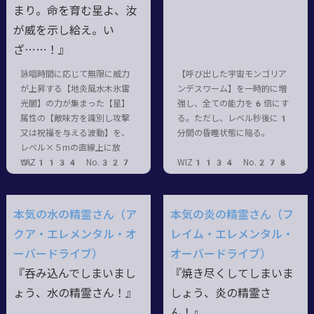
まり。命を育む星よ、汝
が威を示し給え。い
ざ……！』
詠唱時間に応じて無限に威力
【呼び出した宇宙モンゴリア
が上昇する【地炎風水木氷雷
ンデスワーム】を一時的に増
光闇】の力が集まった【星】
強し、全ての能力を6倍にす
属性の【敵味方を識別し攻撃
る。ただし、レベル秒後に1
又は祝福を与える波動】を、
分間の昏睡状態に陥る。
レベル×５mの直線上に放
つ。
WIZ1134 No.327
WIZ1134 No.278
本気の水の精霊さん（ア
本気の炎の精霊さん（フ
クア・エレメンタル・オ
レイム・エレメンタル・
ーバードライブ）
オーバードライブ）
『呑み込んでしまいまし
『焼き尽くしてしまいま
ょう、水の精霊さん！』
しょう、炎の精霊さ
ん！』