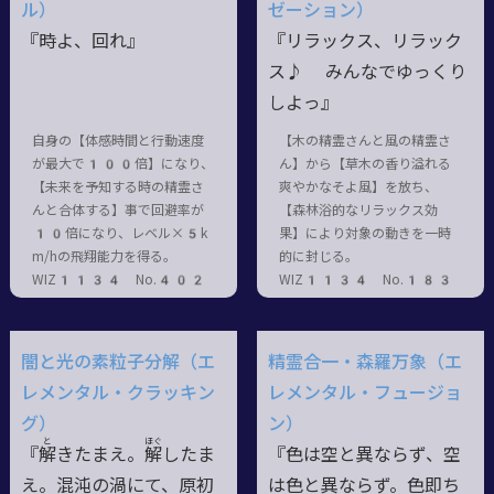
ル）
ゼーション）
『時よ、回れ』
『リラックス、リラック
ス♪ みんなでゆっくり
しよっ』
自身の【体感時間と行動速度
【木の精霊さんと風の精霊さ
が最大で100倍】になり、
ん】から【草木の香り溢れる
【未来を予知する時の精霊さ
爽やかなそよ風】を放ち、
んと合体する】事で回避率が
【森林浴的なリラックス効
10倍になり、レベル×5k
果】により対象の動きを一時
m/hの飛翔能力を得る。
的に封じる。
WIZ1134 No.402
WIZ1134 No.183
闇と光の素粒子分解（エ
精霊合一・森羅万象（エ
レメンタル・クラッキン
レメンタル・フュージョ
グ）
ン）
と
ほぐ
『
解
きたまえ。
解
したま
『色は空と異ならず、空
え。混沌の渦にて、原初
は色と異ならず。色即ち