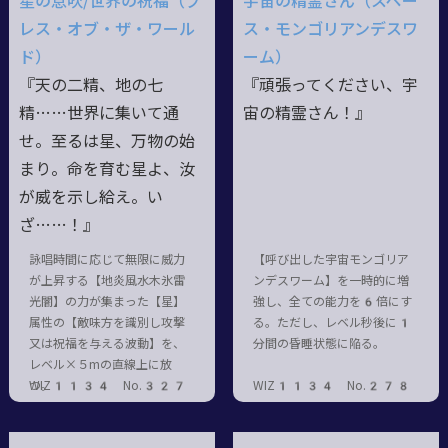
星の息吹/世界の祝福（ブ
宇宙の精霊さん（スペー
レス・オブ・ザ・ワール
ス・モンゴリアンデスワ
ド）
ーム）
『天の二精、地の七
『頑張ってください、宇
精……世界に集いて通
宙の精霊さん！』
せ。至るは星、万物の始
まり。命を育む星よ、汝
が威を示し給え。い
ざ……！』
詠唱時間に応じて無限に威力
【呼び出した宇宙モンゴリア
が上昇する【地炎風水木氷雷
ンデスワーム】を一時的に増
光闇】の力が集まった【星】
強し、全ての能力を6倍にす
属性の【敵味方を識別し攻撃
る。ただし、レベル秒後に1
又は祝福を与える波動】を、
分間の昏睡状態に陥る。
レベル×５mの直線上に放
つ。
WIZ1134 No.327
WIZ1134 No.278