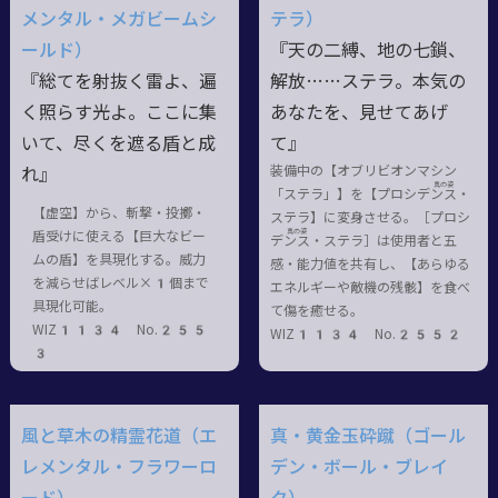
メンタル・メガビームシ
テラ）
ールド）
『天の二縛、地の七鎖、
『総てを射抜く雷よ、遍
解放……ステラ。本気の
く照らす光よ。ここに集
あなたを、見せてあげ
いて、尽くを遮る盾と成
て』
装備中の【オブリビオンマシン
れ』
真の姿
「ステラ」】を【プロシデン
ス・
【虚空】から、斬撃・投擲・
ステラ
】に変身させる。［プロシ
真の姿
盾受けに使える【巨大なビー
デン
ス・ステラ
］は使用者と五
ムの盾】を具現化する。威力
感・能力値を共有し、【あらゆる
を減らせばレベル×1個まで
エネルギーや敵機の残骸】を食べ
具現化可能。
て傷を癒せる。
WIZ1134 No.255
WIZ1134 No.2552
3
風と草木の精霊花道（エ
真・黄金玉砕蹴（ゴール
レメンタル・フラワーロ
デン・ボール・ブレイ