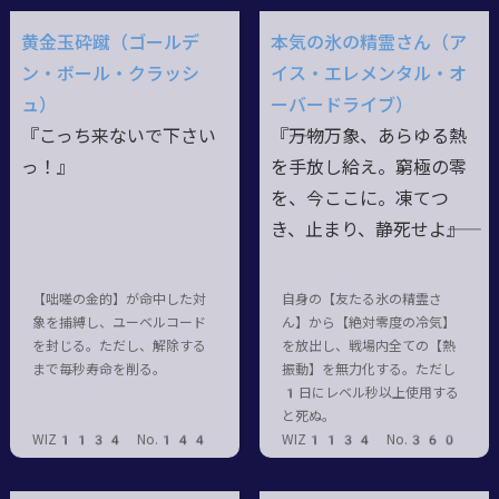
黄金玉砕蹴（ゴールデ
本気の氷の精霊さん（ア
ン・ボール・クラッシ
イス・エレメンタル・オ
ュ）
ーバードライブ）
『こっち来ないで下さい
『――万物万象、あらゆる熱
っ！』
を手放し給え。窮極の零
を、今ここに。凍てつ
き、止まり、静死せよ――』
【咄嗟の金的】が命中した対
自身の【友たる氷の精霊さ
象を捕縛し、ユーベルコード
ん】から【絶対零度の冷気】
を封じる。ただし、解除する
を放出し、戦場内全ての【熱
まで毎秒寿命を削る。
振動】を無力化する。ただし
1日にレベル秒以上使用する
と死ぬ。
WIZ1134 No.144
WIZ1134 No.360