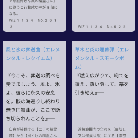
で悪戯好きな風の精霊さん］
に従うと行動成功率が8倍に
なる。
WIZ1134 No.201
3
WIZ1134 No.522
風と氷の葬送曲（エレメ
草木と炎の煙幕弾（エレ
ンタル・レクイエム）
メンタル・スモークボ
ム）
『今こそ、葬送の調べを
『燃え広がりて、総てを
奏でましょう。風よ、氷
覆え。覆い隠して、幕を
よ、彼らに永久の安息
引き給え――』
を。骸の海巡りし終わり
無き円舞曲が、ここで断
ち切られんことを――』
自身が装備する【二丁の精霊
近接範囲内の全員を【目眩し
銃】から【風と氷の精霊さん
又は催涙状態】にする【濃密