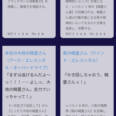
ブラックホール投射能力】を
精神的ショック】を感じる
搭載し、破壊力を増加する。
と、レベル×1体の【精霊さ
ん達】が召喚される。精霊さ
ん達は行動不能になる程の精
神的ショックを与えた対象を
追跡し、攻撃する。
WIZ1134 No.28
WIZ1134 No.235
本気の大地の精霊さん
風の精霊さん（ウイン
（アース・エレメンタ
ド・エレメンタル）
ル・オーバードライブ）
『まずは逃げるんだよ～
『かき回しちゃおう、精
っ
！！！……
よしっ、大
霊さんっ！』
地の精霊さん。全力でい
っちゃって！』
【一旦全力で逃走して】から
レベル×5体の、小型の戦闘
【こっそり大地の精霊さん】
用【風の精霊さん】を召喚し