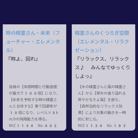
時の精霊さん・未来（フ
精霊さんのくつろぎ空間
ューチャー・エレメンタ
（エレメンタル・リラク
ル）
ゼーション）
『時よ、回れ』
『リラックス、リラック
ス♪ みんなでゆっくり
しよっ』
自身の【体感時間と行動速度
【木の精霊さんと風の精霊さ
が最大で100倍】になり、
ん】から【草木の香り溢れる
【未来を予知する時の精霊さ
爽やかなそよ風】を放ち、
んと合体する】事で回避率が
【森林浴的なリラックス効
10倍になり、レベル×5k
果】により対象の動きを一時
m/hの飛翔能力を得る。
的に封じる。
WIZ1134 No.402
WIZ1134 No.183