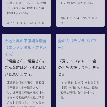
る重力を0～-１万倍】に変換
回まで曲げる事ができる。
し、操作する。解除すると無
機物は元に戻る。
WIZ1134 No.200
WIZ1134 No.208
2
大地と風の不思議な助言
愛の力（ラブラブパワ
（エレメンタル・アドバ
ー）
イス）
『精霊さん、精霊さん。
『愛しています……全て
こんな時はどうすればい
の世界の誰よりも、きっ
いと思います？』
と』
常識的な行動を囁く【真面目
10分間【ハグ】をしながら
で堅実な大地の精霊さん】
【愛】を囁いた対象に、自動
と、非常識な行動を囁く【や
回復と戦闘力強化を付与す
んちゃで悪戯好きな風の精霊
る。
さん】が現れる。［やんちゃ