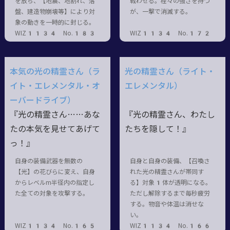
を放ち、【地震、地割れ、落
戦わせる。程々の強さを持つ
盤、建造物崩壊等】により対
が、一撃で消滅する。
象の動きを一時的に封じる。
WIZ1134 No.183
WIZ1134 No.172
本気の光の精霊さん（ラ
光の精霊さん（ライト・
イト・エレメンタル・オ
エレメンタル）
ーバードライブ）
『光の精霊さん……あな
『光の精霊さん、わたし
たの本気を見せてあげて
たちを隠して！』
っ！』
自身の装備武器を無数の
自身と自身の装備、【召喚さ
【光】の花びらに変え、自身
れた光の精霊さんが帯同す
からレベルm半径内の指定し
る】対象1体が透明になる。
た全ての対象を攻撃する。
ただし解除するまで毎秒疲労
する。物音や体温は消せな
い。
WIZ1134 No.165
WIZ1134 No.166