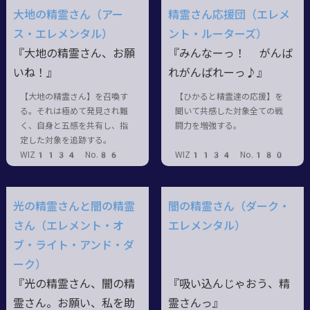
大地の精霊さん（アー
精霊さん応援団（エレメ
ス・エレメンタル）
ント・ルーターズ）
『大地の精霊さん、お願
『みんなーっ！ がんば
いね！』
れがんばれーっ♪』
【大地の精霊さん】を召喚す
【ひかると精霊達の応援】を
る。それは極めて発見され難
聞いて共感した対象全ての戦
く、自身と五感を共有し、指
闘力を増強する。
定した対象を追跡する。
WIZ1134 No.86
WIZ1134 No.180
光の精霊さんと闇の精霊
闇の精霊さん（ダーク・
さん（エレメント・オ
エレメンタル）
ブ・ライト・アンド・ダ
ーク）
『光の精霊さん、闇の精
『吸い込んじゃおう、精
霊さん。お願い、私を助
霊さんっ』