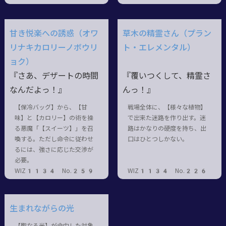
甘き悦楽への誘惑（オワ
草木の精霊さん（プラン
リナキカロリーノボウリ
ト・エレメンタル）
ョク）
『さあ、デザートの時間
『覆いつくして、精霊さ
なんだよっ！』
んっ！』
【保冷バッグ】から、【甘
戦場全体に、【様々な植物】
味】と【カロリー】の術を操
で出来た迷路を作り出す。迷
る悪魔「【スイーツ】」を召
路はかなりの硬度を持ち、出
喚する。ただし命令に従わせ
口はひとつしかない。
るには、強さに応じた交渉が
必要。
WIZ1134 No.259
WIZ1134 No.226
生まれながらの光
【聖なる光】が命中した対象