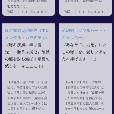
ゆる環境での飛翔能力と戦闘
傷を回復し、再行動させる。
能力を与える。
WIZ1134 No.309
WIZ1134 No.426
風と雷の災厄結界（エレ
心魂剣（ソウルハート・
メンタル・カラミティ）
キャリバー）
『唸れ疾風、轟け雷
『あなたに、力を。わた
光……願うは災厄。破滅
しの総てを、愛しいあな
の躯を討ち滅ぼす精霊の
たへ捧げます……』
怒りを、今ここに――！』
【精霊さん達への祈り】を合
【自身の魂】から、対象の
図に、予め仕掛けておいた複
【愛するものを守りたい】と
数の【風と雷の精霊さん達】
いう願いを叶える【竜翼を模
で囲まれた内部に【竜巻を発
した巨大な剣】を創造する。
生させ、最大でレベル×５回
［竜翼を模した巨大な剣］を
の雷】を落とし、極大ダメー
うまく使わないと願いは叶わ