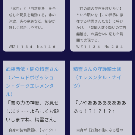
「属性」と「自然現象」を合
【目の前の存在を救いたい】
成した現象を発動する。氷の
という願いを【この世界に存
津波、炎の竜巻など。制御が
在する精霊さんたち】に呼び
難しく暴走しやすい。
かけ、「賛同人数÷願いの荒唐
無稽さ」の度合いに応じた範
囲で実現する。
WIZ1134 No.146
WIZ1134 No.284
武装憑依・闇の精霊さん
精霊さんの守護騎士団
（アームドポゼッショ
（エレメンタル・ナイ
ン・ダークエレメンタ
ツ）
ル）
『闇の力の神髄、お見せ
『いやああああああああ
します……よろしくお願
あっ
！？！？！？』
いしますね、精霊さん』
自身の装備武器に【マイクロ
自身が【行動不能になる程の