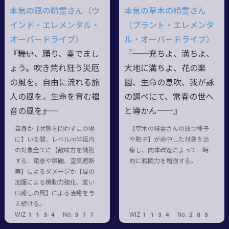
本気の風の精霊さん（ウ
本気の草木の精霊さん
インド・エレメンタル・
（プラント・エレメンタ
オーバードライブ）
ル・オーバードライブ）
『――舞い、踊り、奏でまし
『──充ちよ、満ちよ、
ょう。吹き荒れ狂う災厄
大地に満ちよ、花の楽
の風を。自由に流れる旅
園、生命の息吹、我が詠
人の風を。生命を育む福
の調べにて、常春の世へ
音の風を――』
と導かん──』
自身が【状態を問わずこの場
【草木の精霊さんの放つ種子
に】いる間、レベルｍ半径内
や胞子】が命中した対象を治
の対象全てに【敵味方を識別
療し、肉体改造によって一時
する、竜巻や鎌鼬、空気遮断
的に戦闘力を増強する。
等】によるダメージか【風の
加護による機動力強化、或い
は癒しの風】による治癒を与
え続ける。
WIZ1134 No.377
WIZ1134 No.285