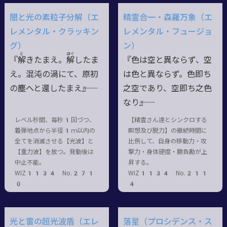
闇と光の素粒子分解（エ
精霊合一・森羅万象（エ
レメンタル・クラッキン
レメンタル・フュージョ
グ）
ン）
と
ほぐ
『
解
きたまえ。
解
したま
『色は空と異ならず、空
え。混沌の渦にて、原初
は色と異ならず。色即ち
の塵へと還したまえ――』
之空であり、空即ち之色
なり――』
レベル秒間、毎秒1回づつ、
【精霊さん達とシンクロする
着弾地点から半径1ｍ以内の
瞑想及び脱力】の継続時間に
全てを消滅させる【光波】と
比例して、自身の移動力・攻
【重力波】を放つ。発動後は
撃力・身体硬度・勝負勘が上
中止不能。
昇する。
WIZ1134 No.271
WIZ1134 No.211
0
4
光と雷の超光波盾（エレ
落星（プロシデンス・ス