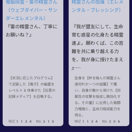
電脳探査・雷の精霊さん
精霊さんの加護（エレメ
（ウェブダイバー・サン
ンタル・ブレッシング）
ダーエレメンタル）
『雷の精霊さん、丁寧に
『我が盟友にして、生命
お願いね？』
育む惑星の化身たる精霊
達よ。願わくば、この苦
難を共に乗り越える力
を、我が身に授けたまえ
――』
【状況に応じたプログラム】
全身を【絆を結んだ精霊さん
で武装した【電子】の幽霊を
達何れか一つの加護】で覆
レベル×5体乗せた【任意の
い、自身が敵から受けた【同
記録メディア】を召喚する。
属性の攻撃を吸収し無効化す
る。その量】に比例した戦闘
力増強と、生命力吸収能力を
得る。
WIZ1134 No.310
WIZ1134 No.206