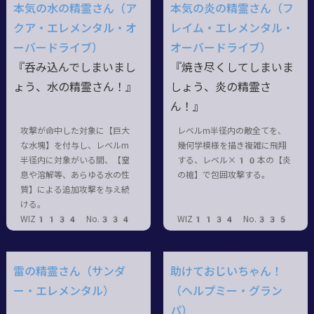
本気の水の精霊さん（ア
本気の炎の精霊さん（フ
クア・エレメンタル・オ
レイム・エレメンタル・
ーバードライブ）
オーバードライブ）
『呑み込んでしまいまし
『焼き尽くしてしまいま
ょう、水の精霊さん！』
しょう、炎の精霊さ
ん！』
攻撃が命中した対象に【巨大
レベルm半径内の敵全てを、
な水塊】を付与し、レベルm
幾何学模様を描き複雑に飛翔
半径内に対象がいる間、【窒
する、レベル×10本の【炎
息や溶解等、あらゆる水の性
の槍】で包囲攻撃する。
質】による追加攻撃を与え続
ける。
WIZ1134 No.334
WIZ1134 No.335
雷の精霊さん（サンダ
助けておじいちゃん！
ー・エレメンタル）
（ヘルプミー・グラン
パ）