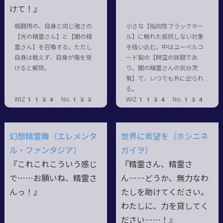
けて！』
戦闘用の、自身と同じ強さの
小さな【指向性ブラックホー
【光の精霊さん】と【闇の精
ル】に触れた抵抗しない対象
霊さん】を召喚する。ただし
を吸い込む。中はユーベルコ
自身は戦えず、自身が傷を受
ード製の【時空の狭間であ
けると解除。
り、闇の精霊さんの気分次
第】で、いつでも外に出られ
る。
WIZ1134 No.133
WIZ1134 No.134
幻想精霊舞（エレメンタ
世界に希望を（ホシニネ
ル・ファンタジア）
ガイヲ）
『これこれこういう感じ
『精霊さん、精霊さ
で……お願いね、精霊さ
ん……どうか、無力なわ
んっ！』
たしを助けてください。
わたしに、力を貸してく
ださい……！』