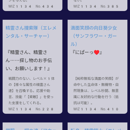
ジを与える。
ない。
WIZ1134 No.434
WIZ1134 No.385
精霊さん捜索隊（エレメ
満面笑顔の向日葵少女
ンタル・サーチャー）
（サンフラワー・ガー
ル）
『精霊さん、精霊さ
『にぱーっ♥』
ん……探し物のお手伝
い、お願いします！』
戦闘力のない、レベル×1体
【純粋無垢な満面の笑顔】が
の【様々な属性の精霊さん
命中した生命体・無機物・自
達】を召喚する。応援や助
然現象は、レベル秒間、無意
言、技能「【索敵】」を使っ
識に友好的な行動を行う（抵
た支援をしてくれる。
抗は可能）。
WIZ1134 No.228
WIZ1134 No.410