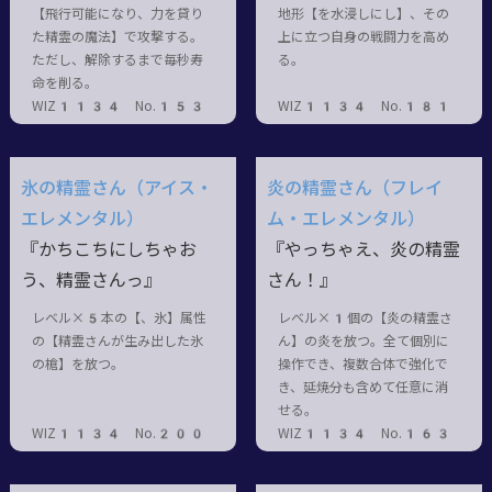
【飛行可能になり、力を貸り
地形【を水浸しにし】、その
た精霊の魔法】で攻撃する。
上に立つ自身の戦闘力を高め
ただし、解除するまで毎秒寿
る。
命を削る。
WIZ1134 No.153
WIZ1134 No.181
氷の精霊さん（アイス・
炎の精霊さん（フレイ
エレメンタル）
ム・エレメンタル）
『かちこちにしちゃお
『やっちゃえ、炎の精霊
う、精霊さんっ』
さん！』
レベル×5本の【、氷】属性
レベル×1個の【炎の精霊さ
の【精霊さんが生み出した氷
ん】の炎を放つ。全て個別に
の槍】を放つ。
操作でき、複数合体で強化で
き、延焼分も含めて任意に消
せる。
WIZ1134 No.200
WIZ1134 No.163