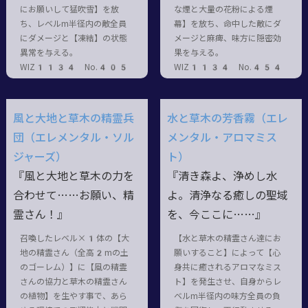
にお願いして猛吹雪】を放
な煙と大量の花粉による煙
ち、レベルm半径内の敵全員
幕】を放ち、命中した敵にダ
にダメージと【凍結】の状態
メージと麻痺、味方に隠密効
異常を与える。
果を与える。
WIZ1134 No.405
WIZ1134 No.454
風と大地と草木の精霊兵
水と草木の芳香霧（エレ
団（エレメンタル・ソル
メンタル・アロマミス
ジャーズ）
ト）
『風と大地と草木の力を
『清き森よ、浄めし水
合わせて……お願い、精
よ。清浄なる癒しの聖域
霊さん！』
を、今ここに……』
召喚したレベル×1体の【大
【水と草木の精霊さん達にお
地の精霊さん（全高2mの土
願いすること】によって【心
のゴーレム）】に【風の精霊
身共に癒されるアロマなミス
さんの協力と草木の精霊さん
ト】を発生させ、自身からレ
の植物】を生やす事で、あら
ベルm半径内の味方全員の負