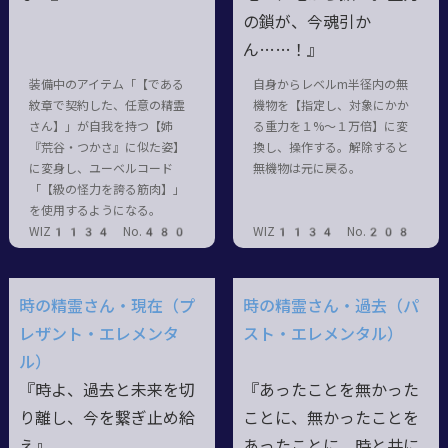
の鎖が、今魂引か
ん……！』
装備中のアイテム「【である
自身からレベルm半径内の無
紋章で契約した、任意の精霊
機物を【指定し、対象にかか
さん】」が自我を持つ【姉
る重力を１%～１万倍】に変
『荒谷・つかさ』に似た姿】
換し、操作する。解除すると
に変身し、ユーベルコード
無機物は元に戻る。
「【級の怪力を誇る筋肉】」
を使用するようになる。
WIZ1134 No.480
WIZ1134 No.208
時の精霊さん・現在（プ
時の精霊さん・過去（パ
レザント・エレメンタ
スト・エレメンタル）
ル）
『時よ、過去と未来を切
『あったことを無かった
り離し、今を繋ぎ止め給
ことに、無かったことを
え』
あったことに。時と共に