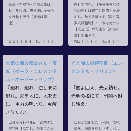
命体・無機物・自然現象は、
鎧】で包む。［多種多様な植
レベル秒間、無意識に友好的
物の鎧］は装甲と隠密力を増
な行動を行う（抵抗は可
加し、敵を攻撃する【属性選
能）。
択式精霊砲】と、傷を癒やす
【光合成】が可能な【新緑の
葉】を生やす。
WIZ1134 No.410
WIZ1134 No.521
本気の闇の精霊さん・反
光と闇の封鎖空間（エレ
転（ダーク・エレメンタ
メンタル・プリズン）
ル・オーバーフリップ）
『廻れ、廻れ、逆しまに
『闇よ囲え、光よ鎖せ。
廻れ。天を地に、地を天
光明の檻にて、暗闇へ封
に。重力の軛より、今解
じ給え』
き放たん』
自身からレベルm半径内の無
自身が発射した【光線】の軌
機物を【指定し、対象にかか
道を、速度を落とさずレベル