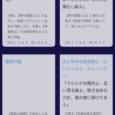
風化し給え』
対象に【時の精霊さん】を生
【時の精霊さん】に触れた対
やし、自身とのテレパシー会
象の【記憶や経験】を奪った
話を可能にする。対象に【時
り、逆に与えたりできる。
間停止】の状態異常を与える
事も可能。
WIZ1134 No.524
WIZ1134 No.477
寵姫の瞳
光と草木の鎧装騎士（エ
レメンタル・キャバリア
ー）
『うららかな陽光よ、生
い茂る緑よ。強き生命の
力を、彼の者に授けたま
え』
【魅惑の視線】が命中した生
対象を【多種多様な植物の