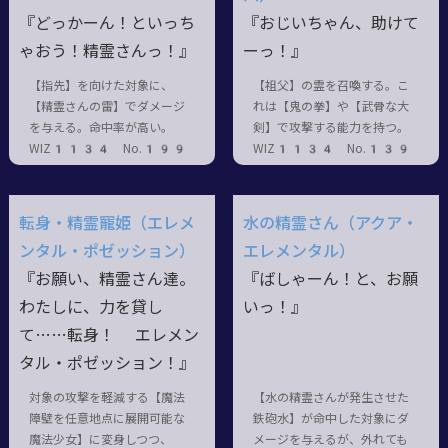
『どっかーん！といっち
『おじいちゃん、助けて
ゃおう！精霊さんっ！』
ーっ！』
【指先】を向けた対象に、
【祖父】の霊を召喚する。こ
【精霊さんの雷】でダメージ
れは【鬼の拳】や【武骨な大
を与える。命中率が高い。
剣】で攻撃する能力を持つ。
WIZ1134 No.199
WIZ1134 No.139
転身・精霊寵姫（エレメ
水の精霊さん（アクア・
ンタル・ポゼッション）
エレメンタル）
『お願い、精霊さん達。
『ばしゃーん！と、お願
わたしに、力を貸し
いっ！』
て……転身！ エレメン
タル・ポゼッション！』
対象の攻撃を軽減する【魔法
【水の精霊さんが発生させた
障壁を任意地点に展開可能な
鉄砲水】が命中した対象にダ
魔法少女】に変身しつつ、
メージを与えるが、外れても