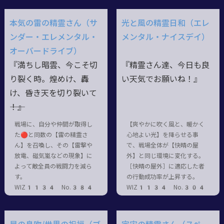
本気の雷の精霊さん（サ
光と風の精霊日和（エレ
ンダー・エレメンタル・
メンタル・ナイスデイ）
オーバードライブ）
『満ちし暗雲、今こそ切
『精霊さん達、今日も良
り裂く時。煌めけ、轟
い天気でお願いね！』
け、昏き天を切り裂いて
――！』
戦場に、自分や仲間が取得し
【爽やかに吹く風と、暖かく
た🔴と同数の【雷の精霊さ
心地よい光】を降らせる事
ん】を召喚し、その【雷撃や
で、戦場全体が【快晴の屋
放電、磁気嵐などの現象】に
外】と同じ環境に変化する。
よって敵全員の戦闘力を減ら
［快晴の屋外］に適応した者
す。
の行動成功率が上昇する。
WIZ1134 No.384
WIZ1134 No.304