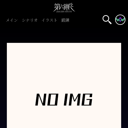
メイン
シナリオ
イラスト
鍛錬