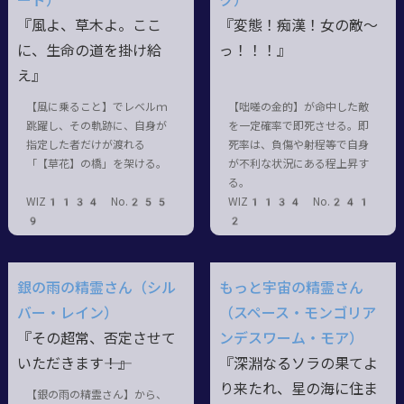
ード）
ク）
『風よ、草木よ。ここ
『変態！痴漢！女の敵〜
に、生命の道を掛け給
っ！！！』
え』
【風に乗ること】でレベルｍ
【咄嗟の金的】が命中した敵
跳躍し、その軌跡に、自身が
を一定確率で即死させる。即
指定した者だけが渡れる
死率は、負傷や射程等で自身
「【草花】の橋」を架ける。
が不利な状況にある程上昇す
る。
WIZ1134 No.255
WIZ1134 No.241
9
2
銀の雨の精霊さん（シル
もっと宇宙の精霊さん
バー・レイン）
（スペース・モンゴリア
『その超常、否定させて
ンデスワーム・モア）
いただきます――！』
『深淵なるソラの果てよ
り来たれ、星の海に住ま
【銀の雨の精霊さん】から、