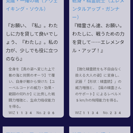
覚醒・一耀の魂（アウェ
転身・精霊銃士（エレメ
イキング・ソウル）
ンタルアップ・ガンナ
ー）
『お願い、『私』。わた
『精霊さん達、お願い。
しに力を貸して――良いでし
わたしに、戦うための力
ょう、『わたし』。私の
を貸して……エレメンタ
力が、少しでも役に立つ
ル・アップ！』
のなら』
全身を【真の姿へ変じた上で
【強化精霊銃をも不自由なく
骸の海と同質のオーラ】で覆
扱える大人の姿】に変身し、
い、自身が敵から受けた【ユ
武器「【形状：精霊銃】」の
ーベルコードの威力・効果・
威力増強と、【風の精霊さん
範囲の何れか】に比例した戦
のサポート】によるレベル×
闘力増強と、生命力吸収能力
5km/hの飛翔能力を得る。
を得る。
WIZ1134 No.206
WIZ1134 No.234