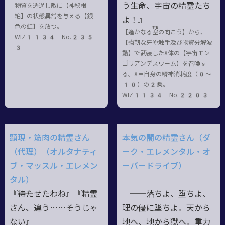
う生命、宇宙の精霊たち
物質を透過し敵に【神秘根
絶】の状態異常を与える【銀
よ！』
色の虹】を放つ。
宇宙
【遙かなる
空
の向こう】から、
WIZ1134 No.235
【強靭な牙や触手及び物資分解波
3
動】で武装したX体の【宇宙モン
ゴリアンデスワーム】を召喚す
る。X＝自身の精神消耗度（0〜
10）の2乗。
WIZ1134 No.2203
顕現・筋肉の精霊さん
本気の闇の精霊さん（ダ
（代理）（オルタナティ
ーク・エレメンタル・オ
ブ・マッスル・エレメン
ーバードライブ）
タル）
『――待たせたわね』『精霊
『──落ちよ、堕ちよ、
さん、違う……そうじゃ
理の儘に墜ちよ。天から
ない』
地へ、地から獄へ。重力