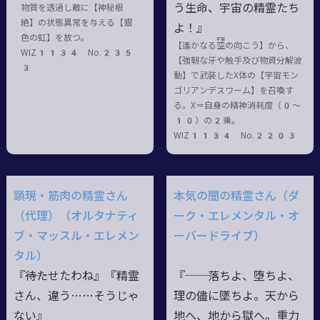
う生命、宇宙の精霊たち
物質を透過し敵に【神秘根
絶】の状態異常を与える【銀
よ！』
色の虹】を放つ。
宇宙
【遙かなる
空
の向こう】から、
WIZ1134 No.235
【強靭な牙や触手及び物資分解波
3
動】で武装したX体の【宇宙モン
ゴリアンデスワーム】を召喚す
る。X＝自身の精神消耗度（0〜
10）の2乗。
WIZ1134 No.2203
顕現・筋肉の精霊さん
本気の闇の精霊さん（ダ
（代理）（オルタナティ
ーク・エレメンタル・オ
ブ・マッスル・エレメン
ーバードライブ）
タル）
『――待たせたわね』『精霊
『──落ちよ、堕ちよ、
さん、違う……そうじゃ
理の儘に墜ちよ。天から
ない』
地へ、地から獄へ。重力