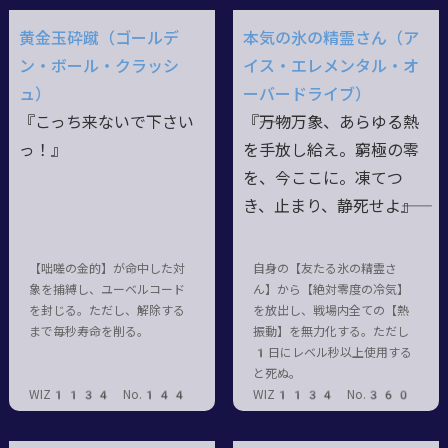
黄金玉砕蹴（ゴールデ
本気の氷の精霊さん（ア
ン・ボール・クラッシ
イス・エレメンタル・オ
ュ）
ーバードライブ）
『こっち来ないで下さい
『――万物万象、あらゆる熱
っ！』
を手放し給え。窮極の零
を、今ここに。凍てつ
き、止まり、静死せよ――』
【咄嗟の金的】が命中した対
自身の【友たる氷の精霊さ
象を捕縛し、ユーベルコード
ん】から【絶対零度の冷気】
を封じる。ただし、解除する
を放出し、戦場内全ての【熱
まで毎秒寿命を削る。
振動】を無力化する。ただし
1日にレベル秒以上使用する
と死ぬ。
WIZ1134 No.144
WIZ1134 No.360