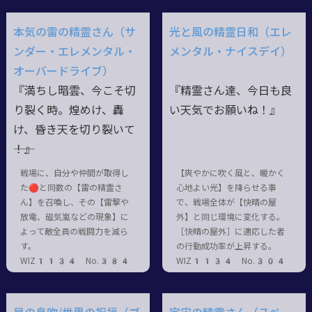
本気の雷の精霊さん（サ
光と風の精霊日和（エレ
ンダー・エレメンタル・
メンタル・ナイスデイ）
オーバードライブ）
『満ちし暗雲、今こそ切
『精霊さん達、今日も良
り裂く時。煌めけ、轟
い天気でお願いね！』
け、昏き天を切り裂いて
――！』
戦場に、自分や仲間が取得し
【爽やかに吹く風と、暖かく
た🔴と同数の【雷の精霊さ
心地よい光】を降らせる事
ん】を召喚し、その【雷撃や
で、戦場全体が【快晴の屋
放電、磁気嵐などの現象】に
外】と同じ環境に変化する。
よって敵全員の戦闘力を減ら
［快晴の屋外］に適応した者
す。
の行動成功率が上昇する。
WIZ1134 No.384
WIZ1134 No.304