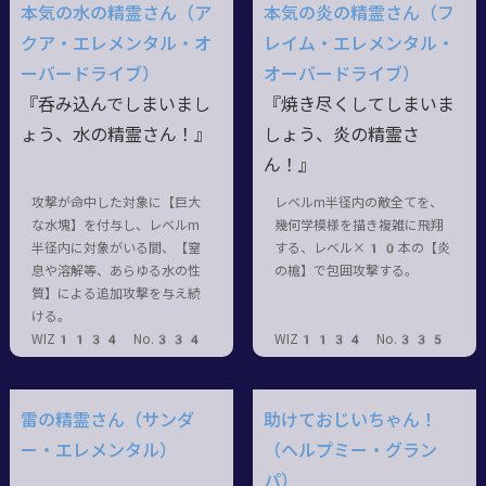
本気の水の精霊さん（ア
本気の炎の精霊さん（フ
クア・エレメンタル・オ
レイム・エレメンタル・
ーバードライブ）
オーバードライブ）
『呑み込んでしまいまし
『焼き尽くしてしまいま
ょう、水の精霊さん！』
しょう、炎の精霊さ
ん！』
攻撃が命中した対象に【巨大
レベルm半径内の敵全てを、
な水塊】を付与し、レベルm
幾何学模様を描き複雑に飛翔
半径内に対象がいる間、【窒
する、レベル×10本の【炎
息や溶解等、あらゆる水の性
の槍】で包囲攻撃する。
質】による追加攻撃を与え続
ける。
WIZ1134 No.334
WIZ1134 No.335
雷の精霊さん（サンダ
助けておじいちゃん！
ー・エレメンタル）
（ヘルプミー・グラン
パ）