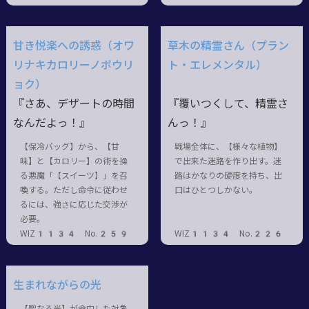
甘き悦楽への誘惑（オワ
草木の精霊さん（プラン
リナキカロリーノボウリ
ト・エレメンタル）
ョク）
『さあ、デザートの時間
『覆いつくして、精霊さ
なんだよっ！』
んっ！』
【保冷バッグ】から、【甘
戦場全体に、【様々な植物】
味】と【カロリー】の術を操
で出来た迷路を作り出す。迷
る悪魔「【スイーツ】」を召
路はかなりの硬度を持ち、出
喚する。ただし命令に従わせ
口はひとつしかない。
るには、強さに応じた交渉が
必要。
WIZ1134 No.259
WIZ1134 No.226
生まれながらの光
【聖なる光】が命中した対象