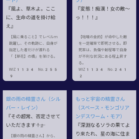
ード）
ク）
『風よ、草木よ。ここ
『変態！痴漢！女の敵〜
に、生命の道を掛け給
っ！！！』
え』
【風に乗ること】でレベルｍ
【咄嗟の金的】が命中した敵
跳躍し、その軌跡に、自身が
を一定確率で即死させる。即
指定した者だけが渡れる
死率は、負傷や射程等で自身
「【草花】の橋」を架ける。
が不利な状況にある程上昇す
る。
WIZ1134 No.255
WIZ1134 No.241
9
2
銀の雨の精霊さん（シル
もっと宇宙の精霊さん
バー・レイン）
（スペース・モンゴリア
『その超常、否定させて
ンデスワーム・モア）
いただきます――！』
『深淵なるソラの果てよ
り来たれ、星の海に住ま
【銀の雨の精霊さん】から、