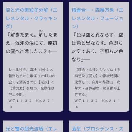
闇と光の素粒子分解（エ
精霊合一・森羅万象（エ
レメンタル・クラッキン
レメンタル・フュージョ
グ）
ン）
と
ほぐ
『
解
きたまえ。
解
したま
『色は空と異ならず、空
え。混沌の渦にて、原初
は色と異ならず。色即ち
の塵へと還したまえ――』
之空であり、空即ち之色
なり――』
レベル秒間、毎秒1回づつ、
【精霊さん達とシンクロする
着弾地点から半径1ｍ以内の
瞑想及び脱力】の継続時間に
全てを消滅させる【光波】と
比例して、自身の移動力・攻
【重力波】を放つ。発動後は
撃力・身体硬度・勝負勘が上
中止不能。
昇する。
WIZ1134 No.271
WIZ1134 No.211
0
4
光と雷の超光波盾（エレ
落星（プロシデンス・ス