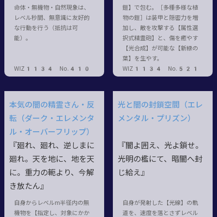
命体・無機物・自然現象は、
鎧】で包む。［多種多様な植
レベル秒間、無意識に友好的
物の鎧］は装甲と隠密力を増
な行動を行う（抵抗は可
加し、敵を攻撃する【属性選
能）。
択式精霊砲】と、傷を癒やす
【光合成】が可能な【新緑の
葉】を生やす。
WIZ1134 No.410
WIZ1134 No.521
本気の闇の精霊さん・反
光と闇の封鎖空間（エレ
転（ダーク・エレメンタ
メンタル・プリズン）
ル・オーバーフリップ）
『廻れ、廻れ、逆しまに
『闇よ囲え、光よ鎖せ。
廻れ。天を地に、地を天
光明の檻にて、暗闇へ封
に。重力の軛より、今解
じ給え』
き放たん』
自身からレベルm半径内の無
自身が発射した【光線】の軌
機物を【指定し、対象にかか
道を、速度を落とさずレベル