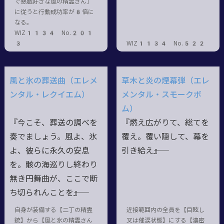
で悪戯好きな風の精霊さん］
に従うと行動成功率が8倍に
なる。
WIZ1134 No.201
3
WIZ1134 No.522
風と氷の葬送曲（エレメ
草木と炎の煙幕弾（エレ
ンタル・レクイエム）
メンタル・スモークボ
ム）
『今こそ、葬送の調べを
『燃え広がりて、総てを
奏でましょう。風よ、氷
覆え。覆い隠して、幕を
よ、彼らに永久の安息
引き給え――』
を。骸の海巡りし終わり
無き円舞曲が、ここで断
ち切られんことを――』
自身が装備する【二丁の精霊
近接範囲内の全員を【目眩し
銃】から【風と氷の精霊さん
又は催涙状態】にする【濃密