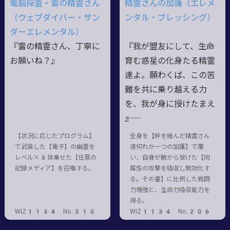
電脳探査・雷の精霊さん
精霊さんの加護（エレメ
（ウェブダイバー・サン
ンタル・ブレッシング）
ダーエレメンタル）
『雷の精霊さん、丁寧に
『我が盟友にして、生命
お願いね？』
育む惑星の化身たる精霊
達よ。願わくば、この苦
難を共に乗り越える力
を、我が身に授けたまえ
――』
【状況に応じたプログラム】
全身を【絆を結んだ精霊さん
で武装した【電子】の幽霊を
達何れか一つの加護】で覆
レベル×5体乗せた【任意の
い、自身が敵から受けた【同
記録メディア】を召喚する。
属性の攻撃を吸収し無効化す
る。その量】に比例した戦闘
力増強と、生命力吸収能力を
得る。
WIZ1134 No.310
WIZ1134 No.206