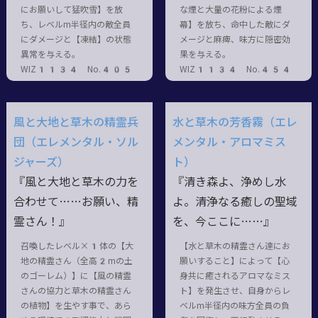
にお願いして猛吹雪】を放
な煙と大量の花粉による煙
ち、レベルm半径内の敵全員
幕】を放ち、命中した敵にダ
にダメージと【凍結】の状態
メージと麻痺、味方に隠密効
異常を与える。
果を与える。
WIZ1134 No.405
WIZ1134 No.454
風と大地と草木の精霊兵
水と草木の芳香霧（エレ
団（エレメンタル・ソル
メンタル・アロマミス
ジャーズ）
ト）
『風と大地と草木の力を
『清き森よ、浄めし水
合わせて……お願い、精
よ。清浄なる癒しの聖域
霊さん！』
を、今ここに……』
召喚したレベル×1体の【大
【水と草木の精霊さん達にお
地の精霊さん（全高2mの土
願いすること】によって【心
のゴーレム）】に【風の精霊
身共に癒されるアロマなミス
さんの協力と草木の精霊さん
ト】を発生させ、自身からレ
の植物】を生やす事で、あら
ベルm半径内の味方全員の負