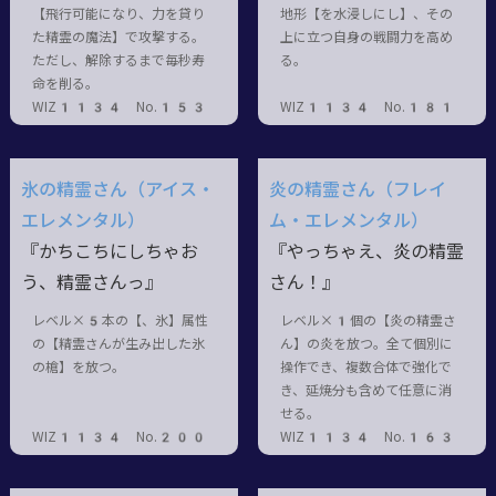
【飛行可能になり、力を貸り
地形【を水浸しにし】、その
た精霊の魔法】で攻撃する。
上に立つ自身の戦闘力を高め
ただし、解除するまで毎秒寿
る。
命を削る。
WIZ1134 No.153
WIZ1134 No.181
氷の精霊さん（アイス・
炎の精霊さん（フレイ
エレメンタル）
ム・エレメンタル）
『かちこちにしちゃお
『やっちゃえ、炎の精霊
う、精霊さんっ』
さん！』
レベル×5本の【、氷】属性
レベル×1個の【炎の精霊さ
の【精霊さんが生み出した氷
ん】の炎を放つ。全て個別に
の槍】を放つ。
操作でき、複数合体で強化で
き、延焼分も含めて任意に消
せる。
WIZ1134 No.200
WIZ1134 No.163