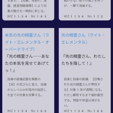
を放ち、【地震、地割れ、落
戦わせる。程々の強さを持つ
盤、建造物崩壊等】により対
が、一撃で消滅する。
象の動きを一時的に封じる。
WIZ1134 No.183
WIZ1134 No.172
本気の光の精霊さん（ラ
光の精霊さん（ライト・
イト・エレメンタル・オ
エレメンタル）
ーバードライブ）
『光の精霊さん……あな
『光の精霊さん、わたし
たの本気を見せてあげて
たちを隠して！』
っ！』
自身の装備武器を無数の
自身と自身の装備、【召喚さ
【光】の花びらに変え、自身
れた光の精霊さんが帯同す
からレベルm半径内の指定し
る】対象1体が透明になる。
た全ての対象を攻撃する。
ただし解除するまで毎秒疲労
する。物音や体温は消せな
い。
WIZ1134 No.165
WIZ1134 No.166