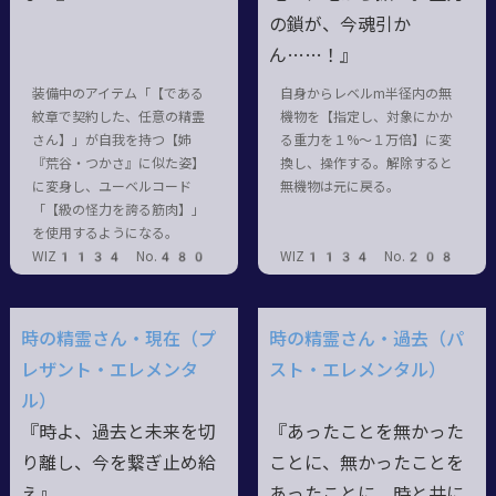
の鎖が、今魂引か
ん……！』
装備中のアイテム「【である
自身からレベルm半径内の無
紋章で契約した、任意の精霊
機物を【指定し、対象にかか
さん】」が自我を持つ【姉
る重力を１%～１万倍】に変
『荒谷・つかさ』に似た姿】
換し、操作する。解除すると
に変身し、ユーベルコード
無機物は元に戻る。
「【級の怪力を誇る筋肉】」
を使用するようになる。
WIZ1134 No.480
WIZ1134 No.208
時の精霊さん・現在（プ
時の精霊さん・過去（パ
レザント・エレメンタ
スト・エレメンタル）
ル）
『時よ、過去と未来を切
『あったことを無かった
り離し、今を繋ぎ止め給
ことに、無かったことを
え』
あったことに。時と共に