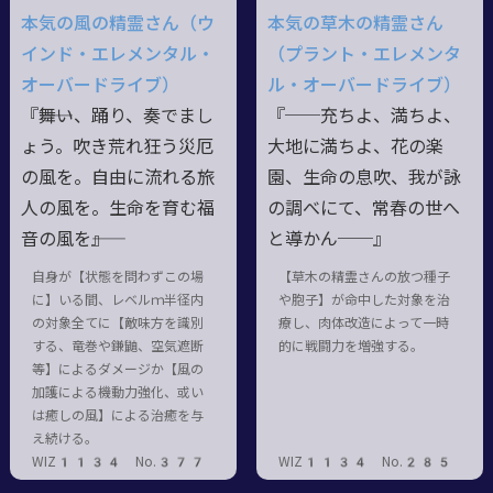
本気の風の精霊さん（ウ
本気の草木の精霊さん
インド・エレメンタル・
（プラント・エレメンタ
オーバードライブ）
ル・オーバードライブ）
『――舞い、踊り、奏でまし
『──充ちよ、満ちよ、
ょう。吹き荒れ狂う災厄
大地に満ちよ、花の楽
の風を。自由に流れる旅
園、生命の息吹、我が詠
人の風を。生命を育む福
の調べにて、常春の世へ
音の風を――』
と導かん──』
自身が【状態を問わずこの場
【草木の精霊さんの放つ種子
に】いる間、レベルｍ半径内
や胞子】が命中した対象を治
の対象全てに【敵味方を識別
療し、肉体改造によって一時
する、竜巻や鎌鼬、空気遮断
的に戦闘力を増強する。
等】によるダメージか【風の
加護による機動力強化、或い
は癒しの風】による治癒を与
え続ける。
WIZ1134 No.377
WIZ1134 No.285