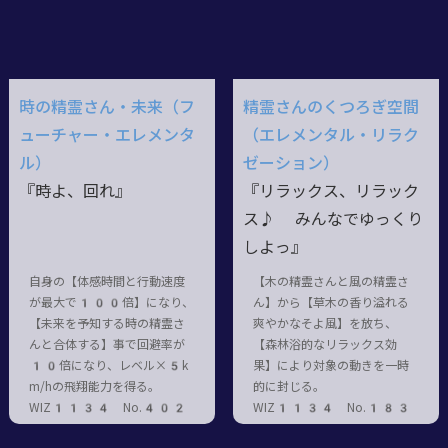
時の精霊さん・未来（フ
精霊さんのくつろぎ空間
ューチャー・エレメンタ
（エレメンタル・リラク
ル）
ゼーション）
『時よ、回れ』
『リラックス、リラック
ス♪ みんなでゆっくり
しよっ』
自身の【体感時間と行動速度
【木の精霊さんと風の精霊さ
が最大で100倍】になり、
ん】から【草木の香り溢れる
【未来を予知する時の精霊さ
爽やかなそよ風】を放ち、
んと合体する】事で回避率が
【森林浴的なリラックス効
10倍になり、レベル×5k
果】により対象の動きを一時
m/hの飛翔能力を得る。
的に封じる。
WIZ1134 No.402
WIZ1134 No.183