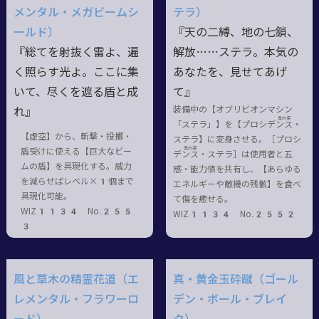
メンタル・メガビームシ
テラ）
ールド）
『天の二縛、地の七鎖、
『総てを射抜く雷よ、遍
解放……ステラ。本気の
く照らす光よ。ここに集
あなたを、見せてあげ
いて、尽くを遮る盾と成
て』
装備中の【オブリビオンマシン
れ』
真の姿
「ステラ」】を【プロシデン
ス・
【虚空】から、斬撃・投擲・
ステラ
】に変身させる。［プロシ
真の姿
盾受けに使える【巨大なビー
デン
ス・ステラ
］は使用者と五
ムの盾】を具現化する。威力
感・能力値を共有し、【あらゆる
を減らせばレベル×1個まで
エネルギーや敵機の残骸】を食べ
具現化可能。
て傷を癒せる。
WIZ1134 No.255
WIZ1134 No.2552
3
風と草木の精霊花道（エ
真・黄金玉砕蹴（ゴール
レメンタル・フラワーロ
デン・ボール・ブレイ