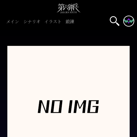
メイン
シナリオ
イラスト
鍛錬