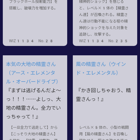
ブラックホール投射能力】を
精神的ショック】を感じる
搭載し、破壊力を増加する。
と、レベル×1体の【精霊さ
ん達】が召喚される。精霊さ
ん達は行動不能になる程の精
神的ショックを与えた対象を
追跡し、攻撃する。
WIZ1134 No.28
WIZ1134 No.235
本気の大地の精霊さん
風の精霊さん（ウイン
（アース・エレメンタ
ド・エレメンタル）
ル・オーバードライブ）
『まずは逃げるんだよ～
『かき回しちゃおう、精
っ
！！！……
よしっ、大
霊さんっ！』
地の精霊さん。全力でい
っちゃって！』
【一旦全力で逃走して】から
レベル×5体の、小型の戦闘
【こっそり大地の精霊さん】
用【風の精霊さん】を召喚し