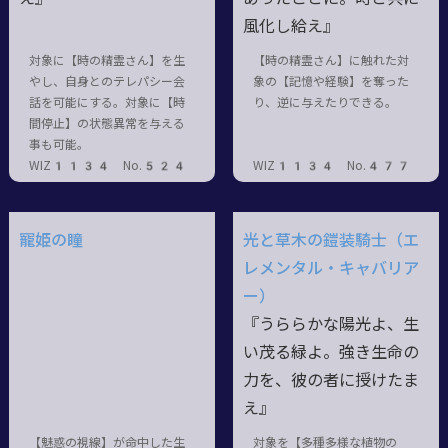
風化し給え』
対象に【時の精霊さん】を生
【時の精霊さん】に触れた対
やし、自身とのテレパシー会
象の【記憶や経験】を奪った
話を可能にする。対象に【時
り、逆に与えたりできる。
間停止】の状態異常を与える
事も可能。
WIZ1134 No.524
WIZ1134 No.477
寵姫の瞳
光と草木の鎧装騎士（エ
レメンタル・キャバリア
ー）
『うららかな陽光よ、生
い茂る緑よ。強き生命の
力を、彼の者に授けたま
え』
【魅惑の視線】が命中した生
対象を【多種多様な植物の