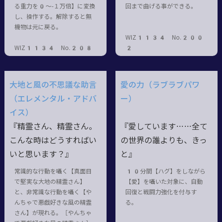
る重力を0～-１万倍】に変換
回まで曲げる事ができる。
し、操作する。解除すると無
機物は元に戻る。
WIZ1134 No.200
WIZ1134 No.208
2
大地と風の不思議な助言
愛の力（ラブラブパワ
（エレメンタル・アドバ
ー）
イス）
『精霊さん、精霊さん。
『愛しています……全て
こんな時はどうすればい
の世界の誰よりも、きっ
いと思います？』
と』
常識的な行動を囁く【真面目
10分間【ハグ】をしながら
で堅実な大地の精霊さん】
【愛】を囁いた対象に、自動
と、非常識な行動を囁く【や
回復と戦闘力強化を付与す
んちゃで悪戯好きな風の精霊
る。
さん】が現れる。［やんちゃ