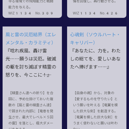
ゆる環境での飛翔能力と戦闘
傷を回復し、再行動させる。
能力を与える。
WIZ1134 No.309
WIZ1134 No.426
風と雷の災厄結界（エレ
心魂剣（ソウルハート・
メンタル・カラミティ）
キャリバー）
『唸れ疾風、轟け雷
『あなたに、力を。わた
光……願うは災厄。破滅
しの総てを、愛しいあな
の躯を討ち滅ぼす精霊の
たへ捧げます……』
怒りを、今ここに――！』
【精霊さん達への祈り】を合
【自身の魂】から、対象の
図に、予め仕掛けておいた複
【愛するものを守りたい】と
数の【風と雷の精霊さん達】
いう願いを叶える【竜翼を模
で囲まれた内部に【竜巻を発
した巨大な剣】を創造する。
生させ、最大でレベル×５回
［竜翼を模した巨大な剣］を
の雷】を落とし、極大ダメー
うまく使わないと願いは叶わ