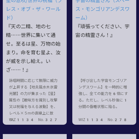
星の息吹/世界の祝福（ブ
宇宙の精霊さん（スペー
レス・オブ・ザ・ワール
ス・モンゴリアンデスワ
ド）
ーム）
『天の二精、地の七
『頑張ってください、宇
精……世界に集いて通
宙の精霊さん！』
せ。至るは星、万物の始
まり。命を育む星よ、汝
が威を示し給え。い
ざ……！』
詠唱時間に応じて無限に威力
【呼び出した宇宙モンゴリア
が上昇する【地炎風水木氷雷
ンデスワーム】を一時的に増
光闇】の力が集まった【星】
強し、全ての能力を6倍にす
属性の【敵味方を識別し攻撃
る。ただし、レベル秒後に1
又は祝福を与える波動】を、
分間の昏睡状態に陥る。
レベル×５mの直線上に放
つ。
WIZ1134 No.327
WIZ1134 No.278