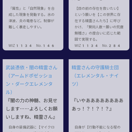
「属性」と「自然現象」を合
【目の前の存在を救いたい】
成した現象を発動する。氷の
という願いを【この世界に存
津波、炎の竜巻など。制御が
在する精霊さんたち】に呼び
難しく暴走しやすい。
かけ、「賛同人数÷願いの荒唐
無稽さ」の度合いに応じた範
囲で実現する。
WIZ1134 No.146
WIZ1134 No.284
武装憑依・闇の精霊さん
精霊さんの守護騎士団
（アームドポゼッショ
（エレメンタル・ナイ
ン・ダークエレメンタ
ツ）
ル）
『闇の力の神髄、お見せ
『いやああああああああ
します……よろしくお願
あっ
！？！？！？』
いしますね、精霊さん』
自身の装備武器に【マイクロ
自身が【行動不能になる程の