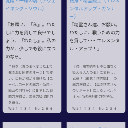
覚醒・一耀の魂（アウェ
転身・精霊銃士（エレメ
イキング・ソウル）
ンタルアップ・ガンナ
ー）
『お願い、『私』。わた
『精霊さん達、お願い。
しに力を貸して――良いでし
わたしに、戦うための力
ょう、『わたし』。私の
を貸して……エレメンタ
力が、少しでも役に立つ
ル・アップ！』
のなら』
全身を【真の姿へ変じた上で
【強化精霊銃をも不自由なく
骸の海と同質のオーラ】で覆
扱える大人の姿】に変身し、
い、自身が敵から受けた【ユ
武器「【形状：精霊銃】」の
ーベルコードの威力・効果・
威力増強と、【風の精霊さん
範囲の何れか】に比例した戦
のサポート】によるレベル×
闘力増強と、生命力吸収能力
5km/hの飛翔能力を得る。
を得る。
WIZ1134 No.206
WIZ1134 No.234