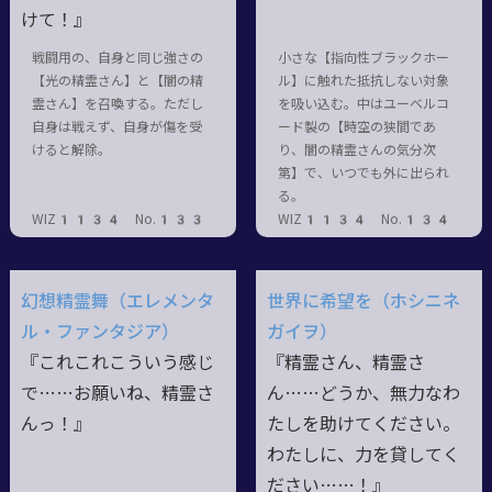
けて！』
戦闘用の、自身と同じ強さの
小さな【指向性ブラックホー
【光の精霊さん】と【闇の精
ル】に触れた抵抗しない対象
霊さん】を召喚する。ただし
を吸い込む。中はユーベルコ
自身は戦えず、自身が傷を受
ード製の【時空の狭間であ
けると解除。
り、闇の精霊さんの気分次
第】で、いつでも外に出られ
る。
WIZ1134 No.133
WIZ1134 No.134
幻想精霊舞（エレメンタ
世界に希望を（ホシニネ
ル・ファンタジア）
ガイヲ）
『これこれこういう感じ
『精霊さん、精霊さ
で……お願いね、精霊さ
ん……どうか、無力なわ
んっ！』
たしを助けてください。
わたしに、力を貸してく
ださい……！』