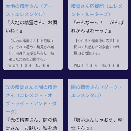
大地の精霊さん（アー
精霊さん応援団（エレメ
ス・エレメンタル）
ント・ルーターズ）
『大地の精霊さん、お願
『みんなーっ！ がんば
いね！』
れがんばれーっ♪』
【大地の精霊さん】を召喚す
【ひかると精霊達の応援】を
る。それは極めて発見され難
聞いて共感した対象全ての戦
く、自身と五感を共有し、指
闘力を増強する。
定した対象を追跡する。
WIZ1134 No.86
WIZ1134 No.180
光の精霊さんと闇の精霊
闇の精霊さん（ダーク・
さん（エレメント・オ
エレメンタル）
ブ・ライト・アンド・ダ
ーク）
『光の精霊さん、闇の精
『吸い込んじゃおう、精
霊さん。お願い、私を助
霊さんっ』