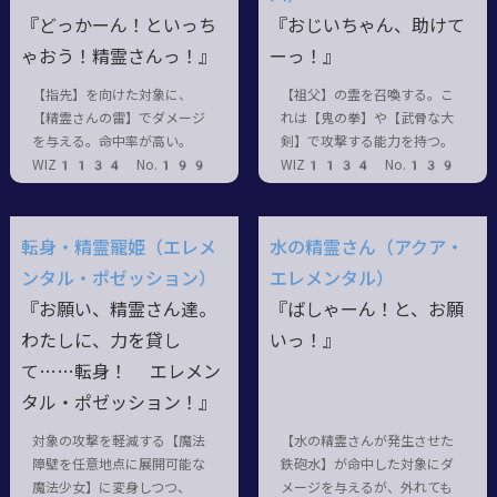
『どっかーん！といっち
『おじいちゃん、助けて
ゃおう！精霊さんっ！』
ーっ！』
【指先】を向けた対象に、
【祖父】の霊を召喚する。こ
【精霊さんの雷】でダメージ
れは【鬼の拳】や【武骨な大
を与える。命中率が高い。
剣】で攻撃する能力を持つ。
WIZ1134 No.199
WIZ1134 No.139
転身・精霊寵姫（エレメ
水の精霊さん（アクア・
ンタル・ポゼッション）
エレメンタル）
『お願い、精霊さん達。
『ばしゃーん！と、お願
わたしに、力を貸し
いっ！』
て……転身！ エレメン
タル・ポゼッション！』
対象の攻撃を軽減する【魔法
【水の精霊さんが発生させた
障壁を任意地点に展開可能な
鉄砲水】が命中した対象にダ
魔法少女】に変身しつつ、
メージを与えるが、外れても