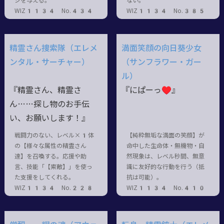
ジを与える。
ない。
WIZ1134 No.434
WIZ1134 No.385
精霊さん捜索隊（エレメ
満面笑顔の向日葵少女
ンタル・サーチャー）
（サンフラワー・ガー
ル）
『精霊さん、精霊さ
『にぱーっ♥』
ん……探し物のお手伝
い、お願いします！』
戦闘力のない、レベル×1体
【純粋無垢な満面の笑顔】が
の【様々な属性の精霊さん
命中した生命体・無機物・自
達】を召喚する。応援や助
然現象は、レベル秒間、無意
言、技能「【索敵】」を使っ
識に友好的な行動を行う（抵
た支援をしてくれる。
抗は可能）。
WIZ1134 No.228
WIZ1134 No.410