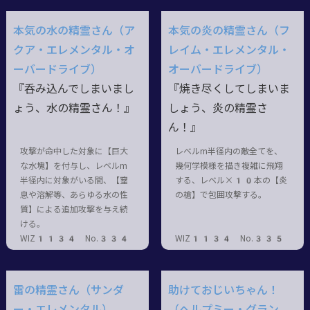
本気の水の精霊さん（ア
本気の炎の精霊さん（フ
クア・エレメンタル・オ
レイム・エレメンタル・
ーバードライブ）
オーバードライブ）
『呑み込んでしまいまし
『焼き尽くしてしまいま
ょう、水の精霊さん！』
しょう、炎の精霊さ
ん！』
攻撃が命中した対象に【巨大
レベルm半径内の敵全てを、
な水塊】を付与し、レベルm
幾何学模様を描き複雑に飛翔
半径内に対象がいる間、【窒
する、レベル×10本の【炎
息や溶解等、あらゆる水の性
の槍】で包囲攻撃する。
質】による追加攻撃を与え続
ける。
WIZ1134 No.334
WIZ1134 No.335
雷の精霊さん（サンダ
助けておじいちゃん！
ー・エレメンタル）
（ヘルプミー・グラン