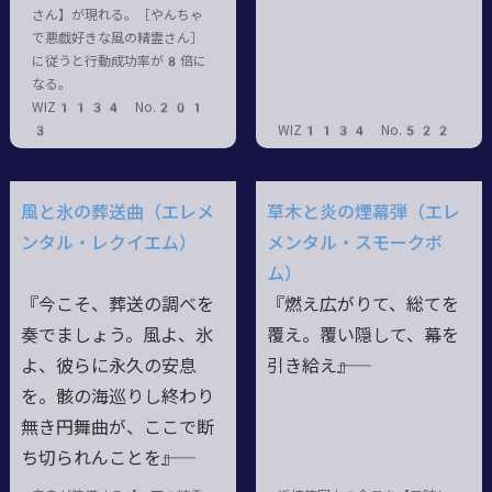
さん】が現れる。［やんちゃ
で悪戯好きな風の精霊さん］
に従うと行動成功率が8倍に
なる。
WIZ1134 No.201
3
WIZ1134 No.522
風と氷の葬送曲（エレメ
草木と炎の煙幕弾（エレ
ンタル・レクイエム）
メンタル・スモークボ
ム）
『今こそ、葬送の調べを
『燃え広がりて、総てを
奏でましょう。風よ、氷
覆え。覆い隠して、幕を
よ、彼らに永久の安息
引き給え――』
を。骸の海巡りし終わり
無き円舞曲が、ここで断
ち切られんことを――』