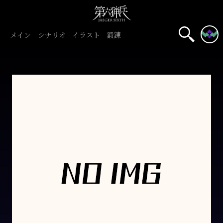
メイン
シナリオ
イラスト
鍛錬