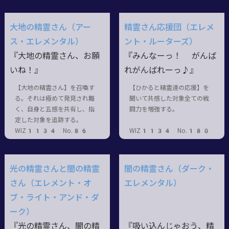
大地の精霊さん（アー
精霊さん応援団（エレメ
ス・エレメンタル）
ント・ルーターズ）
『大地の精霊さん、お願
『みんなーっ！ がんば
いね！』
れがんばれーっ♪』
【大地の精霊さん】を召喚す
【ひかると精霊達の応援】を
る。それは極めて発見され難
聞いて共感した対象全ての戦
く、自身と五感を共有し、指
闘力を増強する。
定した対象を追跡する。
WIZ1134 No.86
WIZ1134 No.180
光の精霊さんと闇の精霊
闇の精霊さん（ダーク・
さん（エレメント・オ
エレメンタル）
ブ・ライト・アンド・ダ
ーク）
『光の精霊さん、闇の精
『吸い込んじゃおう、精