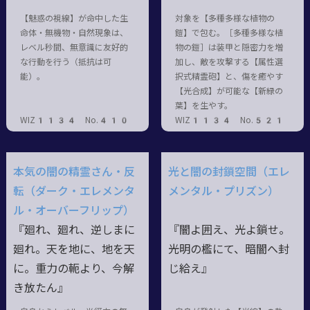
【魅惑の視線】が命中した生
対象を【多種多様な植物の
命体・無機物・自然現象は、
鎧】で包む。［多種多様な植
レベル秒間、無意識に友好的
物の鎧］は装甲と隠密力を増
な行動を行う（抵抗は可
加し、敵を攻撃する【属性選
能）。
択式精霊砲】と、傷を癒やす
【光合成】が可能な【新緑の
葉】を生やす。
WIZ1134 No.410
WIZ1134 No.521
本気の闇の精霊さん・反
光と闇の封鎖空間（エレ
転（ダーク・エレメンタ
メンタル・プリズン）
ル・オーバーフリップ）
『廻れ、廻れ、逆しまに
『闇よ囲え、光よ鎖せ。
廻れ。天を地に、地を天
光明の檻にて、暗闇へ封
に。重力の軛より、今解
じ給え』
き放たん』