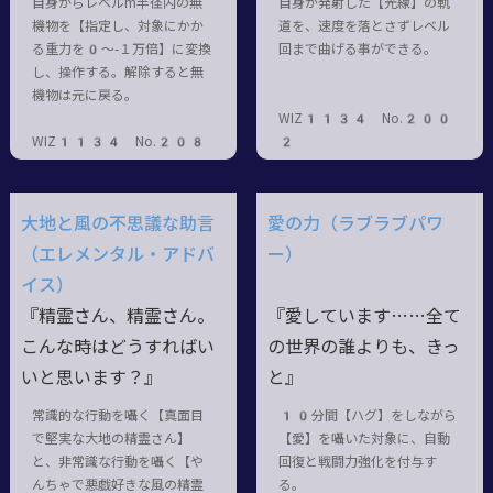
自身からレベルm半径内の無
自身が発射した【光線】の軌
機物を【指定し、対象にかか
道を、速度を落とさずレベル
る重力を0～-１万倍】に変換
回まで曲げる事ができる。
し、操作する。解除すると無
機物は元に戻る。
WIZ1134 No.200
WIZ1134 No.208
2
大地と風の不思議な助言
愛の力（ラブラブパワ
（エレメンタル・アドバ
ー）
イス）
『精霊さん、精霊さん。
『愛しています……全て
こんな時はどうすればい
の世界の誰よりも、きっ
いと思います？』
と』
常識的な行動を囁く【真面目
10分間【ハグ】をしながら
で堅実な大地の精霊さん】
【愛】を囁いた対象に、自動
と、非常識な行動を囁く【や
回復と戦闘力強化を付与す
んちゃで悪戯好きな風の精霊
る。