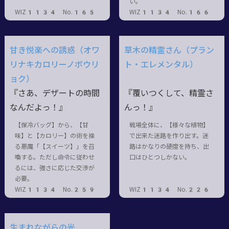
い。
WIZ1134 No.165
WIZ1134 No.166
甘き悦楽への誘惑（オワ
草木の精霊さん（プラン
リナキカロリーノボウリ
ト・エレメンタル）
ョク）
『さあ、デザートの時間
『覆いつくして、精霊さ
なんだよっ！』
んっ！』
【保冷バッグ】から、【甘
戦場全体に、【様々な植物】
味】と【カロリー】の術を操
で出来た迷路を作り出す。迷
る悪魔「【スイーツ】」を召
路はかなりの硬度を持ち、出
喚する。ただし命令に従わせ
口はひとつしかない。
るには、強さに応じた交渉が
必要。
WIZ1134 No.259
WIZ1134 No.226
生まれながらの光