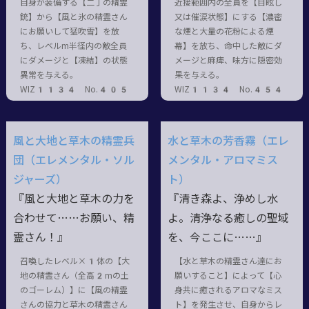
自身が装備する【二丁の精霊
近接範囲内の全員を【目眩し
銃】から【風と氷の精霊さん
又は催涙状態】にする【濃密
にお願いして猛吹雪】を放
な煙と大量の花粉による煙
ち、レベルm半径内の敵全員
幕】を放ち、命中した敵にダ
にダメージと【凍結】の状態
メージと麻痺、味方に隠密効
異常を与える。
果を与える。
WIZ1134 No.405
WIZ1134 No.454
風と大地と草木の精霊兵
水と草木の芳香霧（エレ
団（エレメンタル・ソル
メンタル・アロマミス
ジャーズ）
ト）
『風と大地と草木の力を
『清き森よ、浄めし水
合わせて……お願い、精
よ。清浄なる癒しの聖域
霊さん！』
を、今ここに……』
召喚したレベル×1体の【大
【水と草木の精霊さん達にお
地の精霊さん（全高2mの土
願いすること】によって【心
のゴーレム）】に【風の精霊
身共に癒されるアロマなミス
さんの協力と草木の精霊さん
ト】を発生させ、自身からレ