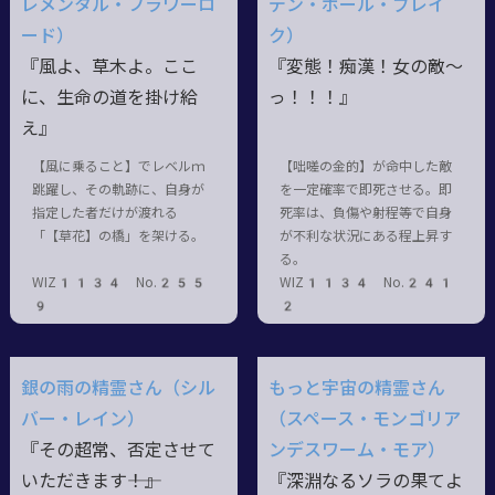
レメンタル・フラワーロ
デン・ボール・ブレイ
ード）
ク）
『風よ、草木よ。ここ
『変態！痴漢！女の敵〜
に、生命の道を掛け給
っ！！！』
え』
【風に乗ること】でレベルｍ
【咄嗟の金的】が命中した敵
跳躍し、その軌跡に、自身が
を一定確率で即死させる。即
指定した者だけが渡れる
死率は、負傷や射程等で自身
「【草花】の橋」を架ける。
が不利な状況にある程上昇す
る。
WIZ1134 No.255
WIZ1134 No.241
9
2
銀の雨の精霊さん（シル
もっと宇宙の精霊さん
バー・レイン）
（スペース・モンゴリア
『その超常、否定させて
ンデスワーム・モア）
いただきます――！』
『深淵なるソラの果てよ