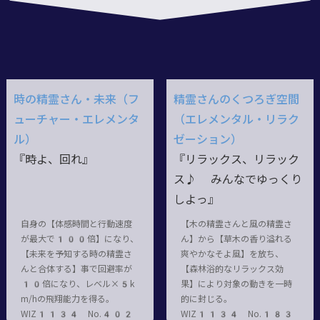
時の精霊さん・未来（フ
精霊さんのくつろぎ空間
ューチャー・エレメンタ
（エレメンタル・リラク
ル）
ゼーション）
『時よ、回れ』
『リラックス、リラック
ス♪ みんなでゆっくり
しよっ』
自身の【体感時間と行動速度
【木の精霊さんと風の精霊さ
が最大で100倍】になり、
ん】から【草木の香り溢れる
【未来を予知する時の精霊さ
爽やかなそよ風】を放ち、
んと合体する】事で回避率が
【森林浴的なリラックス効
10倍になり、レベル×5k
果】により対象の動きを一時
m/hの飛翔能力を得る。
的に封じる。
WIZ1134 No.402
WIZ1134 No.183