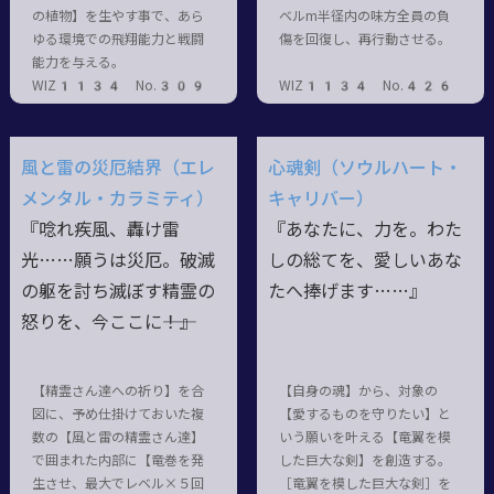
の植物】を生やす事で、あら
ベルm半径内の味方全員の負
ゆる環境での飛翔能力と戦闘
傷を回復し、再行動させる。
能力を与える。
WIZ1134 No.309
WIZ1134 No.426
風と雷の災厄結界（エレ
心魂剣（ソウルハート・
メンタル・カラミティ）
キャリバー）
『唸れ疾風、轟け雷
『あなたに、力を。わた
光……願うは災厄。破滅
しの総てを、愛しいあな
の躯を討ち滅ぼす精霊の
たへ捧げます……』
怒りを、今ここに――！』
【精霊さん達への祈り】を合
【自身の魂】から、対象の
図に、予め仕掛けておいた複
【愛するものを守りたい】と
数の【風と雷の精霊さん達】
いう願いを叶える【竜翼を模
で囲まれた内部に【竜巻を発
した巨大な剣】を創造する。
生させ、最大でレベル×５回
［竜翼を模した巨大な剣］を