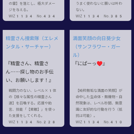
の雷】を落とし、極大ダメー
うまく使わないと願いは叶わ
ジを与える。
ない。
WIZ1134 No.434
WIZ1134 No.385
精霊さん捜索隊（エレメ
満面笑顔の向日葵少女
ンタル・サーチャー）
（サンフラワー・ガー
ル）
『精霊さん、精霊さ
『にぱーっ♥』
ん……探し物のお手伝
い、お願いします！』
戦闘力のない、レベル×1体
【純粋無垢な満面の笑顔】が
の【様々な属性の精霊さん
命中した生命体・無機物・自
達】を召喚する。応援や助
然現象は、レベル秒間、無意
言、技能「【索敵】」を使っ
識に友好的な行動を行う（抵
た支援をしてくれる。
抗は可能）。
WIZ1134 No.228
WIZ1134 No.410