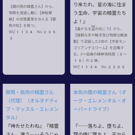
り来たれ、星の海に住ま
【銀の雨の精霊さん】から、
う生命、宇宙の精霊たち
物質を透過し敵に【神秘根
絶】の状態異常を与える【銀
よ！』
色の虹】を放つ。
宇宙
【遙かなる
空
の向こう】から、
WIZ1134 No.235
【強靭な牙や触手及び物資分解波
3
動】で武装したX体の【宇宙モン
ゴリアンデスワーム】を召喚す
る。X＝自身の精神消耗度（0〜
10）の2乗。
WIZ1134 No.2203
顕現・筋肉の精霊さん
本気の闇の精霊さん（ダ
（代理）（オルタナティ
ーク・エレメンタル・オ
ブ・マッスル・エレメン
ーバードライブ）
タル）
『――待たせたわね』『精霊
『──落ちよ、堕ちよ、
さん、違う……そうじゃ
理の儘に墜ちよ。天から