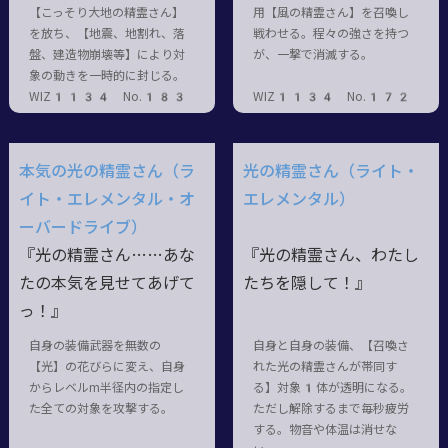
【こっそり大地の精霊さん】
用【風の精霊さん】を召喚し
を放ち、【地震、地割れ、落
戦わせる。程々の強さを持つ
盤、建造物崩壊等】により対
が、一撃で消滅する。
象の動きを一時的に封じる。
WIZ1134 No.183
WIZ1134 No.172
本気の光の精霊さん（ラ
光の精霊さん（ライト・
イト・エレメンタル・オ
エレメンタル）
ーバードライブ）
『光の精霊さん……あな
『光の精霊さん、わたし
たの本気を見せてあげて
たちを隠して！』
っ！』
自身の装備武器を無数の
自身と自身の装備、【召喚さ
【光】の花びらに変え、自身
れた光の精霊さんが帯同す
からレベルm半径内の指定し
る】対象1体が透明になる。
た全ての対象を攻撃する。
ただし解除するまで毎秒疲労
する。物音や体温は消せな