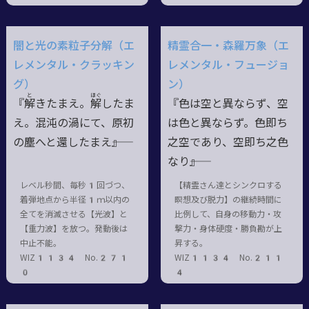
闇と光の素粒子分解（エ
精霊合一・森羅万象（エ
レメンタル・クラッキン
レメンタル・フュージョ
グ）
ン）
と
ほぐ
『
解
きたまえ。
解
したま
『色は空と異ならず、空
え。混沌の渦にて、原初
は色と異ならず。色即ち
の塵へと還したまえ――』
之空であり、空即ち之色
なり――』
レベル秒間、毎秒1回づつ、
【精霊さん達とシンクロする
着弾地点から半径1ｍ以内の
瞑想及び脱力】の継続時間に
全てを消滅させる【光波】と
比例して、自身の移動力・攻
【重力波】を放つ。発動後は
撃力・身体硬度・勝負勘が上
中止不能。
昇する。
WIZ1134 No.271
WIZ1134 No.211
0
4