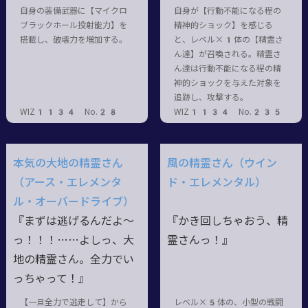
自身の装備武器に【マイクロ
自身が【行動不能になる程の
ブラックホール投射能力】を
精神的ショック】を感じる
搭載し、破壊力を増加する。
と、レベル×1体の【精霊さ
ん達】が召喚される。精霊さ
ん達は行動不能になる程の精
神的ショックを与えた対象を
追跡し、攻撃する。
WIZ1134 No.28
WIZ1134 No.235
本気の大地の精霊さん
風の精霊さん（ウイン
（アース・エレメンタ
ド・エレメンタル）
ル・オーバードライブ）
『まずは逃げるんだよ～
『かき回しちゃおう、精
っ
！！！……
よしっ、大
霊さんっ！』
地の精霊さん。全力でい
っちゃって！』
【一旦全力で逃走して】から
レベル×5体の、小型の戦闘