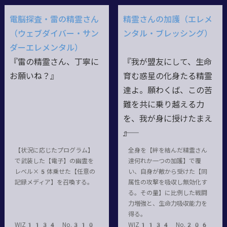
電脳探査・雷の精霊さん
精霊さんの加護（エレメ
（ウェブダイバー・サン
ンタル・ブレッシング）
ダーエレメンタル）
『雷の精霊さん、丁寧に
『我が盟友にして、生命
お願いね？』
育む惑星の化身たる精霊
達よ。願わくば、この苦
難を共に乗り越える力
を、我が身に授けたまえ
――』
【状況に応じたプログラム】
全身を【絆を結んだ精霊さん
で武装した【電子】の幽霊を
達何れか一つの加護】で覆
レベル×5体乗せた【任意の
い、自身が敵から受けた【同
記録メディア】を召喚する。
属性の攻撃を吸収し無効化す
る。その量】に比例した戦闘
力増強と、生命力吸収能力を
得る。
WIZ1134 No.310
WIZ1134 No.206