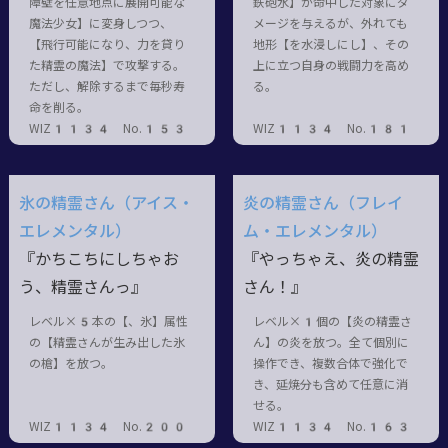
障壁を任意地点に展開可能な
鉄砲水】が命中した対象にダ
魔法少女】に変身しつつ、
メージを与えるが、外れても
【飛行可能になり、力を貸り
地形【を水浸しにし】、その
た精霊の魔法】で攻撃する。
上に立つ自身の戦闘力を高め
ただし、解除するまで毎秒寿
る。
命を削る。
WIZ1134 No.153
WIZ1134 No.181
氷の精霊さん（アイス・
炎の精霊さん（フレイ
エレメンタル）
ム・エレメンタル）
『かちこちにしちゃお
『やっちゃえ、炎の精霊
う、精霊さんっ』
さん！』
レベル×5本の【、氷】属性
レベル×1個の【炎の精霊さ
の【精霊さんが生み出した氷
ん】の炎を放つ。全て個別に
の槍】を放つ。
操作でき、複数合体で強化で
き、延焼分も含めて任意に消
せる。
WIZ1134 No.200
WIZ1134 No.163