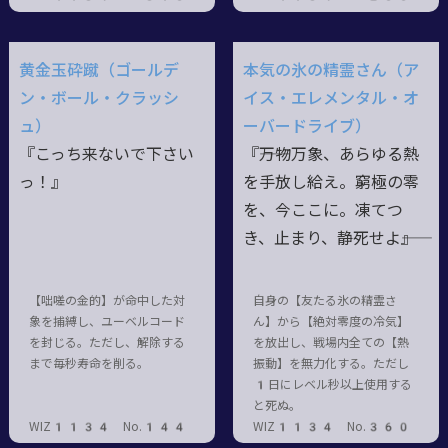
黄金玉砕蹴（ゴールデ
本気の氷の精霊さん（ア
ン・ボール・クラッシ
イス・エレメンタル・オ
ュ）
ーバードライブ）
『こっち来ないで下さい
『――万物万象、あらゆる熱
っ！』
を手放し給え。窮極の零
を、今ここに。凍てつ
き、止まり、静死せよ――』
【咄嗟の金的】が命中した対
自身の【友たる氷の精霊さ
象を捕縛し、ユーベルコード
ん】から【絶対零度の冷気】
を封じる。ただし、解除する
を放出し、戦場内全ての【熱
まで毎秒寿命を削る。
振動】を無力化する。ただし
1日にレベル秒以上使用する
と死ぬ。
WIZ1134 No.144
WIZ1134 No.360