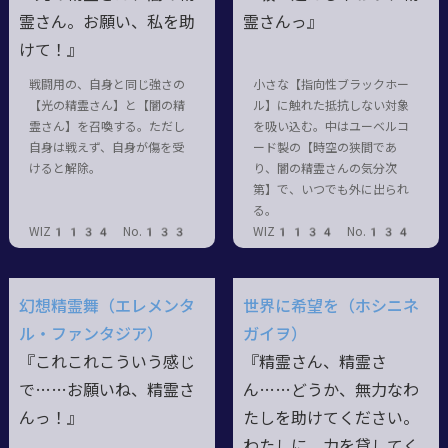
霊さん。お願い、私を助
霊さんっ』
けて！』
戦闘用の、自身と同じ強さの
小さな【指向性ブラックホー
【光の精霊さん】と【闇の精
ル】に触れた抵抗しない対象
霊さん】を召喚する。ただし
を吸い込む。中はユーベルコ
自身は戦えず、自身が傷を受
ード製の【時空の狭間であ
けると解除。
り、闇の精霊さんの気分次
第】で、いつでも外に出られ
る。
WIZ1134 No.133
WIZ1134 No.134
幻想精霊舞（エレメンタ
世界に希望を（ホシニネ
ル・ファンタジア）
ガイヲ）
『これこれこういう感じ
『精霊さん、精霊さ
で……お願いね、精霊さ
ん……どうか、無力なわ
んっ！』
たしを助けてください。
わたしに、力を貸してく