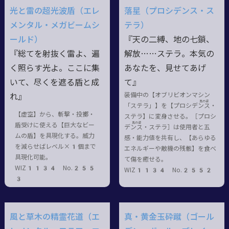
光と雷の超光波盾（エレ
落星（プロシデンス・ス
メンタル・メガビームシ
テラ）
ールド）
『天の二縛、地の七鎖、
『総てを射抜く雷よ、遍
解放……ステラ。本気の
く照らす光よ。ここに集
あなたを、見せてあげ
いて、尽くを遮る盾と成
て』
装備中の【オブリビオンマシン
れ』
真の姿
「ステラ」】を【プロシデン
ス・
【虚空】から、斬撃・投擲・
ステラ
】に変身させる。［プロシ
真の姿
盾受けに使える【巨大なビー
デン
ス・ステラ
］は使用者と五
ムの盾】を具現化する。威力
感・能力値を共有し、【あらゆる
を減らせばレベル×1個まで
エネルギーや敵機の残骸】を食べ
具現化可能。
て傷を癒せる。
WIZ1134 No.255
WIZ1134 No.2552
3
風と草木の精霊花道（エ
真・黄金玉砕蹴（ゴール