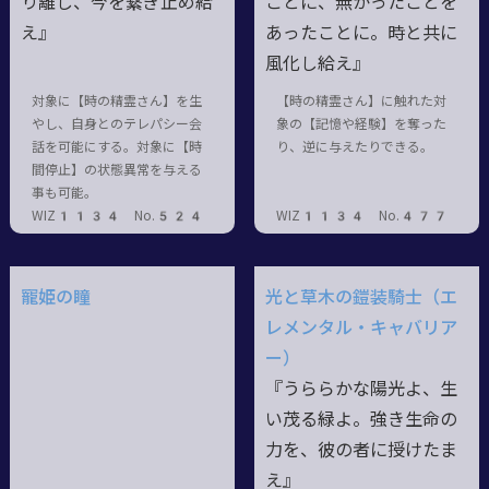
り離し、今を繋ぎ止め給
ことに、無かったことを
え』
あったことに。時と共に
風化し給え』
対象に【時の精霊さん】を生
【時の精霊さん】に触れた対
やし、自身とのテレパシー会
象の【記憶や経験】を奪った
話を可能にする。対象に【時
り、逆に与えたりできる。
間停止】の状態異常を与える
事も可能。
WIZ1134 No.524
WIZ1134 No.477
寵姫の瞳
光と草木の鎧装騎士（エ
レメンタル・キャバリア
ー）
『うららかな陽光よ、生
い茂る緑よ。強き生命の
力を、彼の者に授けたま
え』