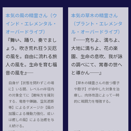
本気の風の精霊さん（ウ
本気の草木の精霊さん
インド・エレメンタル・
（プラント・エレメンタ
オーバードライブ）
ル・オーバードライブ）
『――舞い、踊り、奏でまし
『──充ちよ、満ちよ、
ょう。吹き荒れ狂う災厄
大地に満ちよ、花の楽
の風を。自由に流れる旅
園、生命の息吹、我が詠
人の風を。生命を育む福
の調べにて、常春の世へ
音の風を――』
と導かん──』
自身が【状態を問わずこの場
【草木の精霊さんの放つ種子
に】いる間、レベルｍ半径内
や胞子】が命中した対象を治
の対象全てに【敵味方を識別
療し、肉体改造によって一時
する、竜巻や鎌鼬、空気遮断
的に戦闘力を増強する。
等】によるダメージか【風の
加護による機動力強化、或い
は癒しの風】による治癒を与
え続ける。