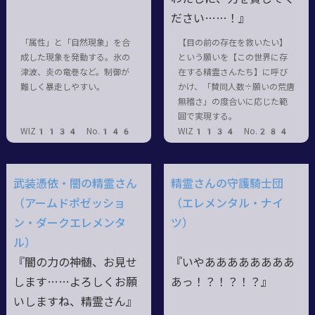
ださい……！』
「属性」と「自然現象」を合
【目の前の存在を救いたい】
成した現象を発動する。氷の
という願いを【この世界に存
津波、炎の竜巻など。制御が
在する精霊さんたち】に呼び
難しく暴走しやすい。
かけ、「賛同人数÷願いの荒唐
無稽さ」の度合いに応じた範
囲で実現する。
WIZ1134 No.146
WIZ1134 No.284
武装憑依・闇の精霊さん
精霊さんの守護騎士団
（アームドポゼッショ
（エレメンタル・ナイ
ン・ダークエレメンタ
ツ）
ル）
『闇の力の神髄、お見せ
『いやああああああああ
します……よろしくお願
あっ
！？！？！？』
いしますね、精霊さん』