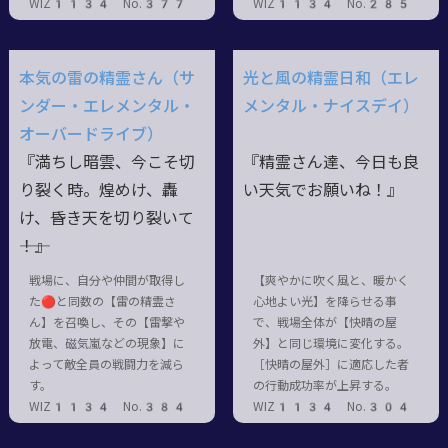
WIZ1134 No.377
WIZ1134 No.285
本気の雷の精霊さん（サ
光と風の精霊日和（エレ
ンダー・エレメンタル・
メンタル・ナイスデイ）
オーバードライブ）
『満ちし暗雲、今こそ切
『精霊さん達、今日も良
り裂く時。煌めけ、轟
い天気でお願いね！』
け、昏き天を切り裂いて
――！』
戦場に、自分や仲間が取得し
【爽やかに吹く風と、暖かく
た🔴と同数の【雷の精霊さ
心地よい光】を降らせる事
ん】を召喚し、その【雷撃や
で、戦場全体が【快晴の屋
放電、磁気嵐などの現象】に
外】と同じ環境に変化する。
よって敵全員の戦闘力を減ら
［快晴の屋外］に適応した者
す。
の行動成功率が上昇する。
WIZ1134 No.384
WIZ1134 No.304