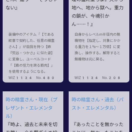
ない』
地へ、地から獄へ。重力
の鎖が、今魂引か
ん……！』
装備中のアイテム「【である
自身からレベルm半径内の無
紋章で契約した、任意の精霊
機物を【指定し、対象にかか
さん】」が自我を持つ【姉
る重力を１%～１万倍】に変
『荒谷・つかさ』に似た姿】
換し、操作する。解除すると
に変身し、ユーベルコード
無機物は元に戻る。
「【級の怪力を誇る筋肉】」
を使用するようになる。
WIZ1134 No.480
WIZ1134 No.208
時の精霊さん・現在（プ
時の精霊さん・過去（パ
レザント・エレメンタ
スト・エレメンタル）
ル）
『時よ、過去と未来を切
『あったことを無かった