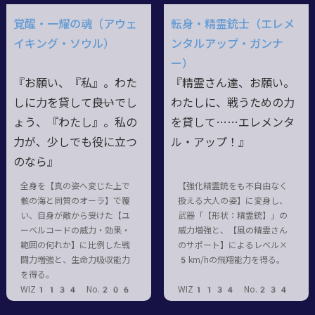
覚醒・一耀の魂（アウェ
転身・精霊銃士（エレメ
イキング・ソウル）
ンタルアップ・ガンナ
ー）
『お願い、『私』。わた
『精霊さん達、お願い。
しに力を貸して――良いでし
わたしに、戦うための力
ょう、『わたし』。私の
を貸して……エレメンタ
力が、少しでも役に立つ
ル・アップ！』
のなら』
全身を【真の姿へ変じた上で
【強化精霊銃をも不自由なく
骸の海と同質のオーラ】で覆
扱える大人の姿】に変身し、
い、自身が敵から受けた【ユ
武器「【形状：精霊銃】」の
ーベルコードの威力・効果・
威力増強と、【風の精霊さん
範囲の何れか】に比例した戦
のサポート】によるレベル×
闘力増強と、生命力吸収能力
5km/hの飛翔能力を得る。
を得る。
WIZ1134 No.206
WIZ1134 No.234