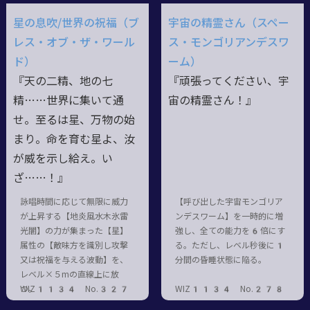
星の息吹/世界の祝福（ブ
宇宙の精霊さん（スペー
レス・オブ・ザ・ワール
ス・モンゴリアンデスワ
ド）
ーム）
『天の二精、地の七
『頑張ってください、宇
精……世界に集いて通
宙の精霊さん！』
せ。至るは星、万物の始
まり。命を育む星よ、汝
が威を示し給え。い
ざ……！』
詠唱時間に応じて無限に威力
【呼び出した宇宙モンゴリア
が上昇する【地炎風水木氷雷
ンデスワーム】を一時的に増
光闇】の力が集まった【星】
強し、全ての能力を6倍にす
属性の【敵味方を識別し攻撃
る。ただし、レベル秒後に1
又は祝福を与える波動】を、
分間の昏睡状態に陥る。
レベル×５mの直線上に放
つ。
WIZ1134 No.327
WIZ1134 No.278