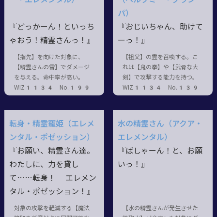
パ）
『どっかーん！といっち
『おじいちゃん、助けて
ゃおう！精霊さんっ！』
ーっ！』
【指先】を向けた対象に、
【祖父】の霊を召喚する。こ
【精霊さんの雷】でダメージ
れは【鬼の拳】や【武骨な大
を与える。命中率が高い。
剣】で攻撃する能力を持つ。
WIZ1134 No.199
WIZ1134 No.139
転身・精霊寵姫（エレメ
水の精霊さん（アクア・
ンタル・ポゼッション）
エレメンタル）
『お願い、精霊さん達。
『ばしゃーん！と、お願
わたしに、力を貸し
いっ！』
て……転身！ エレメン
タル・ポゼッション！』
対象の攻撃を軽減する【魔法
【水の精霊さんが発生させた