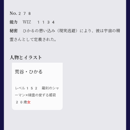
No.278
能力
WIZ 1134
秘密
ひかるの思い込み（現実逃避）により、彼は宇宙の精
霊さんとして定義された。
人物とイラスト
荒谷・ひかる
レベル152 羅刹のシャ
ーマン✕精霊の愛ずる姫君
20歳
女