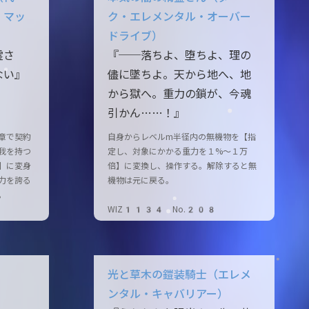
・マッ
ク・エレメンタル・オーバー
ドライブ）
霊さ
『──落ちよ、堕ちよ、理の
ない』
儘に墜ちよ。天から地へ、地
から獄へ。重力の鎖が、今魂
引かん……！』
章で契約
自身からレベルm半径内の無機物を【指
我を持つ
定し、対象にかかる重力を１%～１万
】に変身
倍】に変換し、操作する。解除すると無
力を誇る
機物は元に戻る。
。
WIZ1134 No.208
光と草木の鎧装騎士（エレメ
ンタル・キャバリアー）