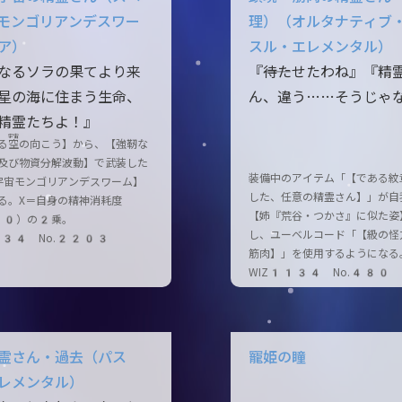
モンゴリアンデスワー
理）（オルタナティブ
ア）
スル・エレメンタル）
なるソラの果てより来
『――待たせたわね』『精
星の海に住まう生命、
ん、違う……そうじゃ
精霊たちよ！』
宇宙
る
空
の向こう】から、【強靭な
及び物資分解波動】で武装した
装備中のアイテム「【である紋
宇宙モンゴリアンデスワーム】
した、任意の精霊さん】」が自
る。X＝自身の精神消耗度
【姉『荒谷・つかさ』に似た姿
10）の2乗。
し、ユーベルコード「【級の怪
134 No.2203
筋肉】」を使用するようになる
WIZ1134 No.480
霊さん・過去（パス
寵姫の瞳
レメンタル）