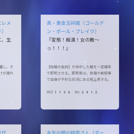
エレメ
真・黄金玉砕蹴（ゴールデ
ド）
ン・ボール・ブレイク）
に、生
『変態！痴漢！女の敵〜
っ！！！』
躍し、そ
【咄嗟の金的】が命中した敵を一定確率
けが渡れ
で即死させる。即死率は、負傷や射程等
で自身が不利な状況にある程上昇する。
9
WIZ1134 No.2412
（代
本気の闇の精霊さん（ダー