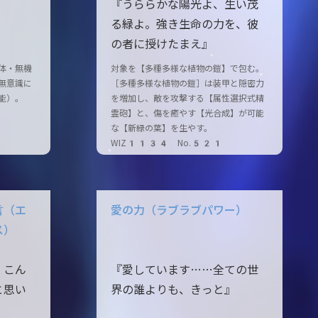
『うららかな陽光よ、生い茂
る緑よ。強き生命の力を、彼
の者に授けたまえ』
体・無機
対象を【多種多様な植物の鎧】で包む。
無意識に
［多種多様な植物の鎧］は装甲と隠密力
能）。
を増加し、敵を攻撃する【属性選択式精
霊砲】と、傷を癒やす【光合成】が可能
な【新緑の葉】を生やす。
WIZ1134 No.521
言（エ
愛の力（ラブラブパワー）
ス）
。こん
『愛しています……全ての世
と思い
界の誰よりも、きっと』