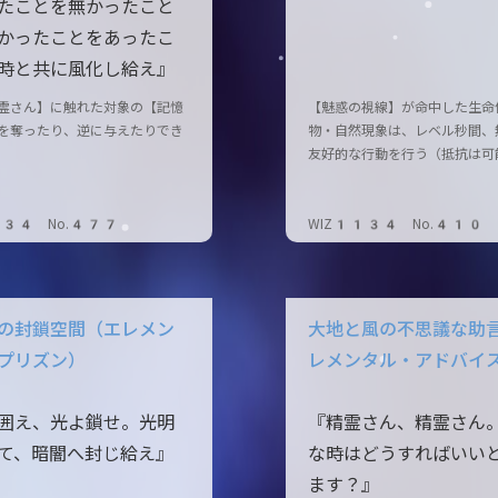
たことを無かったこと
かったことをあったこ
時と共に風化し給え』
霊さん】に触れた対象の【記憶
【魅惑の視線】が命中した生命
を奪ったり、逆に与えたりでき
物・自然現象は、レベル秒間、
友好的な行動を行う（抵抗は可
134 No.477
WIZ1134 No.410
の封鎖空間（エレメン
大地と風の不思議な助
プリズン）
レメンタル・アドバイ
囲え、光よ鎖せ。光明
『精霊さん、精霊さん
て、暗闇へ封じ給え』
な時はどうすればいい
ます？』