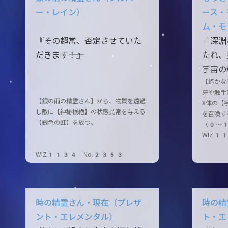
ー・レイン）
ース・
ム・モ
『その超常、否定させていた
『深淵
だきます――！』
たれ、
宇宙の
【遙かな
牙や触手
【銀の雨の精霊さん】から、物質を透過
X体の【
し敵に【神秘根絶】の状態異常を与える
を召喚す
【銀色の虹】を放つ。
（0〜
WIZ1
WIZ1134 No.2353
時の精霊さん・現在（プレザ
時の精
ント・エレメンタル）
ト・エ