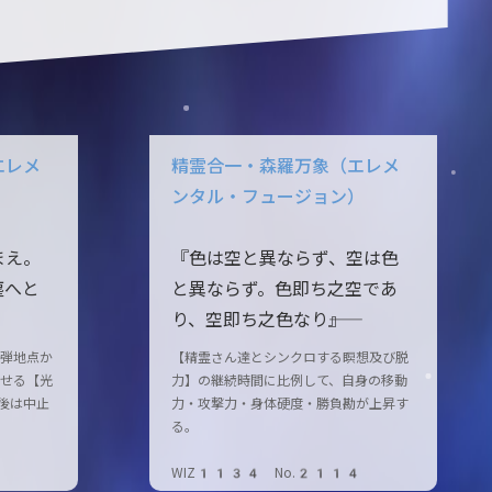
エレメ
精霊合一・森羅万象（エレメ
）
ンタル・フュージョン）
まえ。
『色は空と異ならず、空は色
塵へと
と異ならず。色即ち之空であ
り、空即ち之色なり――』
弾地点か
【精霊さん達とシンクロする瞑想及び脱
せる【光
力】の継続時間に比例して、自身の移動
後は中止
力・攻撃力・身体硬度・勝負勘が上昇す
る。
0
WIZ1134 No.2114