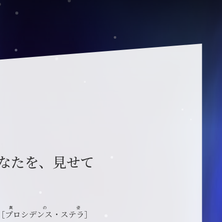
なたを、見せて
真の姿
［
プロシデンス・ステラ
］