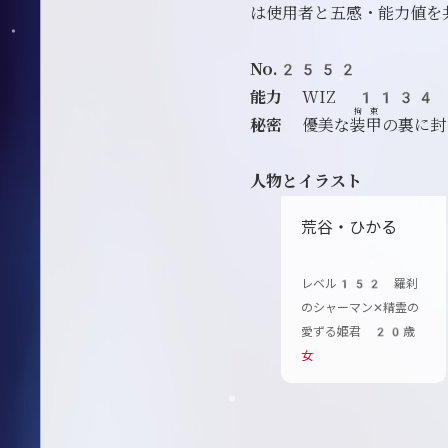
は使用者と五感・能力値を
No.2552
能力
WIZ 113
拘束
秘密
優美な
装甲
の裏に
人物とイラスト
荒谷・ひかる
レベル152 羅刹
のシャーマン✕精霊の
愛ずる姫君 20歳
女