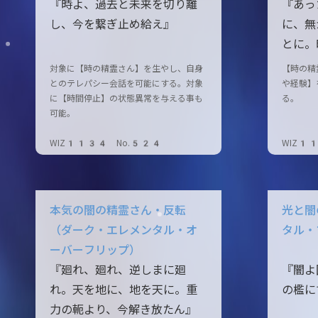
『時よ、過去と未来を切り離
『あっ
し、今を繋ぎ止め給え』
に、無
とに。
対象に【時の精霊さん】を生やし、自身
【時の精
とのテレパシー会話を可能にする。対象
や経験】
に【時間停止】の状態異常を与える事も
る。
可能。
WIZ1134 No.524
WIZ1
本気の闇の精霊さん・反転
光と闇
（ダーク・エレメンタル・オ
タル・
ーバーフリップ）
『廻れ、廻れ、逆しまに廻
『闇よ
れ。天を地に、地を天に。重
の檻に
力の軛より、今解き放たん』