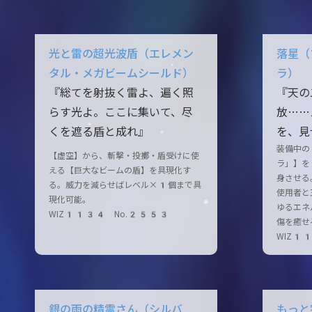
光と雷の超光波盾（エレメン
落星（
タル・メガビームシールド）
ラ）
『総てを射抜く雷よ、遍く照
『天の
らす光よ。ここに集いて、尽
放……
くを遮る盾と成れ』
を、見
装備中の
【虚空】から、斬撃・投擲・盾受けに使
ラ」】を
える【巨大なビームの盾】を具現化す
身させる
る。威力を減らせばレベル×1個まで具
使用者と
現化可能。
ゆるエネ
WIZ1134 No.2553
傷を癒せ
WIZ1
銀の雨の精霊さん（シルバ
もっと