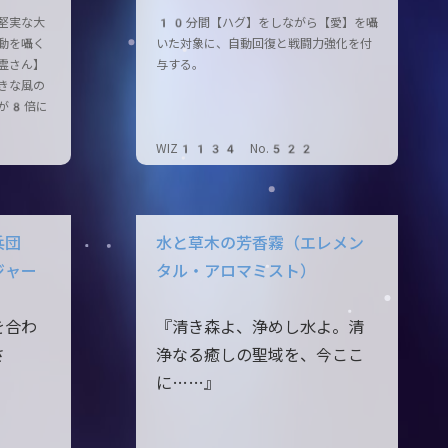
堅実な大
10分間【ハグ】をしながら【愛】を囁
動を囁く
いた対象に、自動回復と戦闘力強化を付
霊さん】
与する。
きな風の
が8倍に
3
WIZ1134 No.522
兵団
水と草木の芳香霧（エレメン
ジャー
タル・アロマミスト）
を合わ
『清き森よ、浄めし水よ。清
さ
浄なる癒しの聖域を、今ここ
に……』