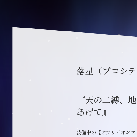
落星（プロシデ
『天の二縛、地
あげて』
装備中の【オブリビオンマ