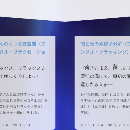
んのくつろぎ空間（エ
闇と光の素粒子分解（
タル・リラクゼーショ
ンタル・クラッキング
と
ほぐ
ックス、リラックス♪
『
解
きたまえ。
解
した
でゆっくりしよっ』
混沌の渦にて、原初の
還したまえ――』
霊さんと風の精霊さん】から
レベル秒間、毎秒1回づつ、着
香り溢れる爽やかなそよ風】を
ら半径1ｍ以内の全てを消滅さ
森林浴的なリラックス効果】に
波】と【重力波】を放つ。発動
の動きを一時的に封じる。
不能。
134 No.183
WIZ1134 No.271