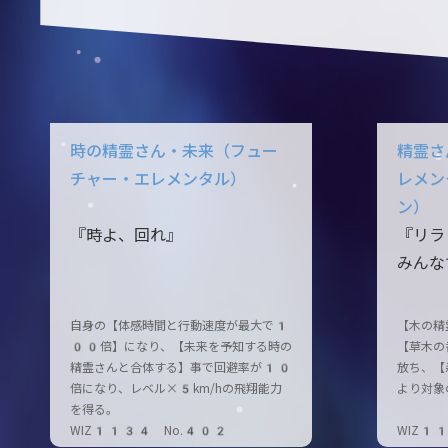
時の精霊さん・未来（フュー
精霊さ
チャー・エレメンタル）
レメン
ン）
『時よ、回れ』
『リラ
みんな
自身の【体感時間と行動速度が最大で1
【木の精
00倍】になり、【未来を予知する時の
【草木の
精霊さんと合体する】事で回避率が10
放ち、【
倍になり、レベル×5km/hの飛翔能力
より対象
を得る。
WIZ1134 No.402
WIZ1