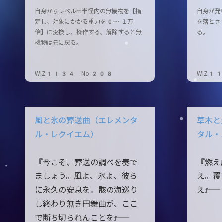
自身からレベルm半径内の無機物を【指
自身が発
定し、対象にかかる重力を0～-１万
を落とさ
倍】に変換し、操作する。解除すると無
る。
機物は元に戻る。
WIZ1134 No.208
WIZ1
風と氷の葬送曲（エレメンタ
草木と
ル・レクイエム）
タル・
『今こそ、葬送の調べを奏で
『燃え
ましょう。風よ、氷よ、彼ら
え。覆
に永久の安息を。骸の海巡り
え――』
し終わり無き円舞曲が、ここ
で断ち切られんことを――』