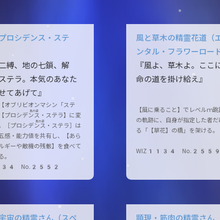
プロシデンス・ステ
風と草木の精霊花道（
ンタル・フラワーロー
二縛、地の七鎖、解
『風よ、草木よ。ここ
ステラ。本気のあなた
命の道を掛け給え』
せてあげて』
【オブリビオンマシン「ステ
【風に乗ること】でレベルｍ跳
真の姿
【プロシデン
ス・ステラ
】に変
の軌跡に、自身が指定した者だ
真の姿
。［プロシデン
ス・ステラ
］は
る「【草花】の橋」を架ける。
五感・能力値を共有し、【あら
ルギーや敵機の残骸】を食べて
WIZ1134 No.255
る。
134 No.2552
宇宙の精霊さん（スペ
顕現・筋肉の精霊さん