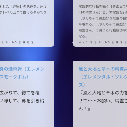
射した【光線】の軌道を、速度
常識的な行動を囁く【真面目で
ずレベル回まで曲げる事ができ
地の精霊さん】と、非常識な行
【やんちゃで悪戯好きな風の精
が現れる。［やんちゃで悪戯好
精霊さん］に従うと行動成功率
なる。
134 No.2002
WIZ1134 No.201
炎の煙幕弾（エレメン
風と大地と草木の精霊
スモークボム）
（エレメンタル・ソル
ズ）
広がりて、総てを覆
『風と大地と草木の力
い隠して、幕を引き給
せて……お願い、精霊
ん！』