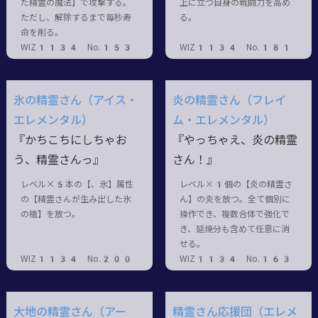
た精霊の魔法】で攻撃する。
上に立つ自身の戦闘力を高め
ただし、解除するまで毎秒寿
る。
命を削る。
WIZ1134 No.153
WIZ1134 No.181
氷の精霊さん（アイス・
炎の精霊さん（フレイ
エレメンタル）
ム・エレメンタル）
『かちこちにしちゃお
『やっちゃえ、炎の精霊
う、精霊さんっ』
さん！』
レベル×5本の【、氷】属性
レベル×1個の【炎の精霊さ
の【精霊さんが生み出した氷
ん】の炎を放つ。全て個別に
の槍】を放つ。
操作でき、複数合体で強化で
き、延焼分も含めて任意に消
せる。
WIZ1134 No.200
WIZ1134 No.163
大地の精霊さん（アー
精霊さん応援団（エレメ