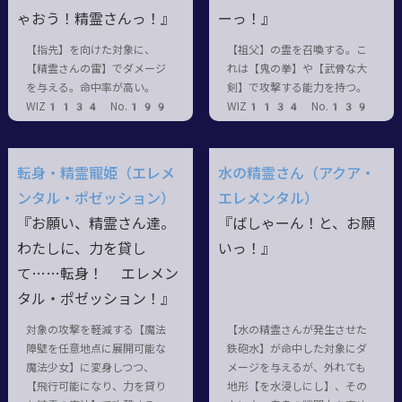
ゃおう！精霊さんっ！』
ーっ！』
【指先】を向けた対象に、
【祖父】の霊を召喚する。こ
【精霊さんの雷】でダメージ
れは【鬼の拳】や【武骨な大
を与える。命中率が高い。
剣】で攻撃する能力を持つ。
WIZ1134 No.199
WIZ1134 No.139
転身・精霊寵姫（エレメ
水の精霊さん（アクア・
ンタル・ポゼッション）
エレメンタル）
『お願い、精霊さん達。
『ばしゃーん！と、お願
わたしに、力を貸し
いっ！』
て……転身！ エレメン
タル・ポゼッション！』
対象の攻撃を軽減する【魔法
【水の精霊さんが発生させた
障壁を任意地点に展開可能な
鉄砲水】が命中した対象にダ
魔法少女】に変身しつつ、
メージを与えるが、外れても
【飛行可能になり、力を貸り
地形【を水浸しにし】、その