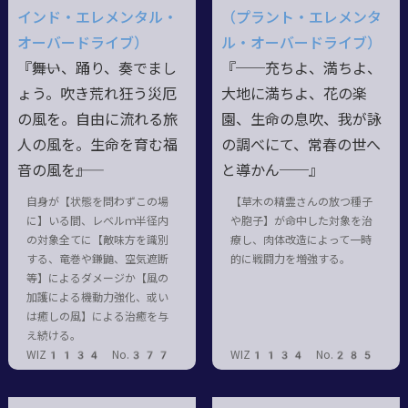
インド・エレメンタル・
（プラント・エレメンタ
オーバードライブ）
ル・オーバードライブ）
『――舞い、踊り、奏でまし
『──充ちよ、満ちよ、
ょう。吹き荒れ狂う災厄
大地に満ちよ、花の楽
の風を。自由に流れる旅
園、生命の息吹、我が詠
人の風を。生命を育む福
の調べにて、常春の世へ
音の風を――』
と導かん──』
自身が【状態を問わずこの場
【草木の精霊さんの放つ種子
に】いる間、レベルｍ半径内
や胞子】が命中した対象を治
の対象全てに【敵味方を識別
療し、肉体改造によって一時
する、竜巻や鎌鼬、空気遮断
的に戦闘力を増強する。
等】によるダメージか【風の
加護による機動力強化、或い
は癒しの風】による治癒を与
え続ける。
WIZ1134 No.377
WIZ1134 No.285