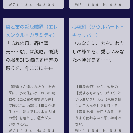
WIZ1134 No.309
WIZ1134 No.426
風と雷の災厄結界（エレ
心魂剣（ソウルハート・
メンタル・カラミティ）
キャリバー）
『唸れ疾風、轟け雷
『あなたに、力を。わた
光……願うは災厄。破滅
しの総てを、愛しいあな
の躯を討ち滅ぼす精霊の
たへ捧げます……』
怒りを、今ここに――！』
【精霊さん達への祈り】を合
【自身の魂】から、対象の
図に、予め仕掛けておいた複
【愛するものを守りたい】と
数の【風と雷の精霊さん達】
いう願いを叶える【竜翼を模
で囲まれた内部に【竜巻を発
した巨大な剣】を創造する。
生させ、最大でレベル×５回
［竜翼を模した巨大な剣］を
の雷】を落とし、極大ダメー
うまく使わないと願いは叶わ
ジを与える。
ない。
WIZ1134 No.434
WIZ1134 No.385