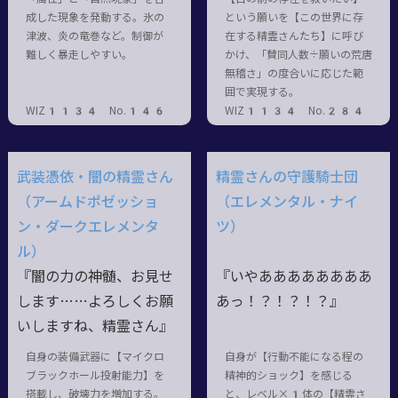
成した現象を発動する。氷の
という願いを【この世界に存
津波、炎の竜巻など。制御が
在する精霊さんたち】に呼び
難しく暴走しやすい。
かけ、「賛同人数÷願いの荒唐
無稽さ」の度合いに応じた範
囲で実現する。
WIZ1134 No.146
WIZ1134 No.284
武装憑依・闇の精霊さん
精霊さんの守護騎士団
（アームドポゼッショ
（エレメンタル・ナイ
ン・ダークエレメンタ
ツ）
ル）
『闇の力の神髄、お見せ
『いやああああああああ
します……よろしくお願
あっ
！？！？！？』
いしますね、精霊さん』
自身の装備武器に【マイクロ
自身が【行動不能になる程の
ブラックホール投射能力】を
精神的ショック】を感じる
搭載し、破壊力を増加する。
と、レベル×1体の【精霊さ