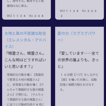
し、操作する。解除すると無
機物は元に戻る。
WIZ1134 No.200
WIZ1134 No.208
2
大地と風の不思議な助言
愛の力（ラブラブパワ
（エレメンタル・アドバ
ー）
イス）
『精霊さん、精霊さん。
『愛しています……全て
こんな時はどうすればい
の世界の誰よりも、きっ
いと思います？』
と』
常識的な行動を囁く【真面目
10分間【ハグ】をしながら
で堅実な大地の精霊さん】
【愛】を囁いた対象に、自動
と、非常識な行動を囁く【や
回復と戦闘力強化を付与す
んちゃで悪戯好きな風の精霊
る。
さん】が現れる。［やんちゃ
で悪戯好きな風の精霊さん］
に従うと行動成功率が8倍に