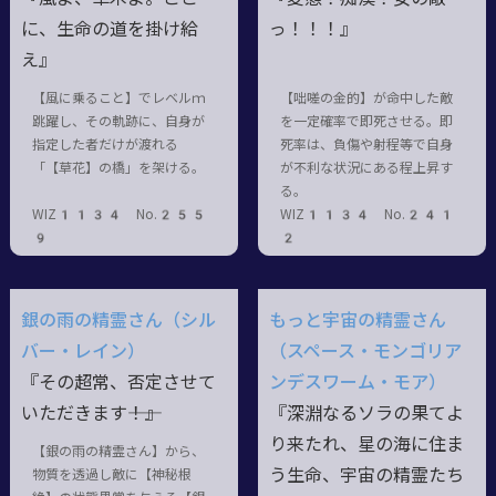
に、生命の道を掛け給
っ！！！』
え』
【風に乗ること】でレベルｍ
【咄嗟の金的】が命中した敵
跳躍し、その軌跡に、自身が
を一定確率で即死させる。即
指定した者だけが渡れる
死率は、負傷や射程等で自身
「【草花】の橋」を架ける。
が不利な状況にある程上昇す
る。
WIZ1134 No.255
WIZ1134 No.241
9
2
銀の雨の精霊さん（シル
もっと宇宙の精霊さん
バー・レイン）
（スペース・モンゴリア
『その超常、否定させて
ンデスワーム・モア）
いただきます――！』
『深淵なるソラの果てよ
り来たれ、星の海に住ま
【銀の雨の精霊さん】から、
う生命、宇宙の精霊たち
物質を透過し敵に【神秘根