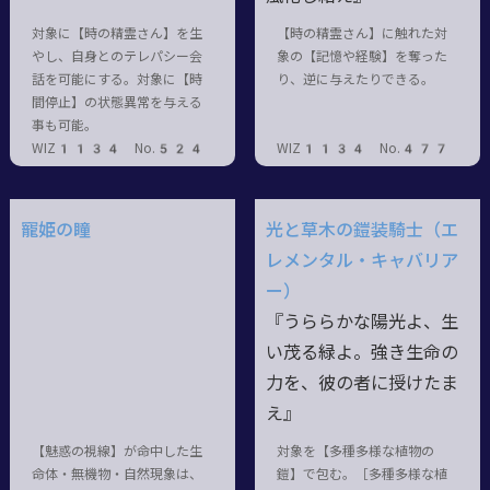
対象に【時の精霊さん】を生
【時の精霊さん】に触れた対
やし、自身とのテレパシー会
象の【記憶や経験】を奪った
話を可能にする。対象に【時
り、逆に与えたりできる。
間停止】の状態異常を与える
事も可能。
WIZ1134 No.524
WIZ1134 No.477
寵姫の瞳
光と草木の鎧装騎士（エ
レメンタル・キャバリア
ー）
『うららかな陽光よ、生
い茂る緑よ。強き生命の
力を、彼の者に授けたま
え』
【魅惑の視線】が命中した生
対象を【多種多様な植物の
命体・無機物・自然現象は、
鎧】で包む。［多種多様な植