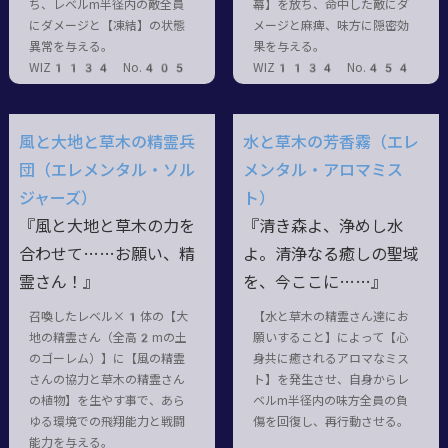
ち、レベルm半径内の敵全員
幕】を放ち、命中した敵にダ
にダメージと【凍結】の状態
メージと麻痺、味方に隠密効
異常を与える。
果を与える。
WIZ1134 No.405
WIZ1134 No.454
風と大地と草木の精霊兵
水と草木の芳香霧（エレ
団（エレメンタル・ソル
メンタル・アロマミス
ジャーズ）
ト）
『風と大地と草木の力を
『清き森よ、浄めし水
合わせて……お願い、精
よ。清浄なる癒しの聖域
霊さん！』
を、今ここに……』
召喚したレベル×1体の【大
【水と草木の精霊さん達にお
地の精霊さん（全高2mの土
願いすること】によって【心
のゴーレム）】に【風の精霊
身共に癒されるアロマなミス
さんの協力と草木の精霊さん
ト】を発生させ、自身からレ
の植物】を生やす事で、あら
ベルm半径内の味方全員の負
ゆる環境での飛翔能力と戦闘
傷を回復し、再行動させる。
能力を与える。