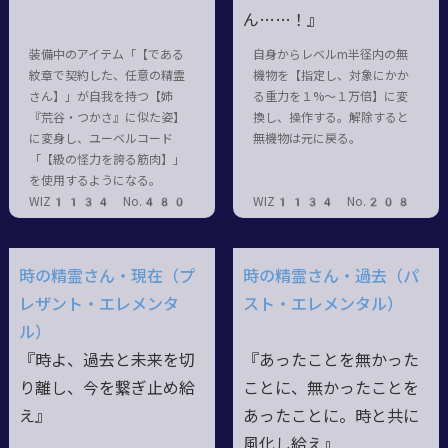
ん……！』
装備中のアイテム「【である
自身からレベルm半径内の無
紋章で契約した、任意の精霊
機物を【指定し、対象にかか
さん】」が自我を持つ【姉
る重力を１%～１万倍】に変
『荒谷・つかさ』に似た姿】
換し、操作する。解除すると
に変身し、ユーベルコード
無機物は元に戻る。
「【級の怪力を誇る筋肉】」
を使用するようになる。
WIZ1134 No.480
WIZ1134 No.208
時の精霊さん・現在（プ
時の精霊さん・過去（パ
レザント・エレメンタ
スト・エレメンタル）
ル）
『時よ、過去と未来を切
『あったことを無かった
り離し、今を繋ぎ止め給
ことに、無かったことを
え』
あったことに。時と共に
風化し給え』