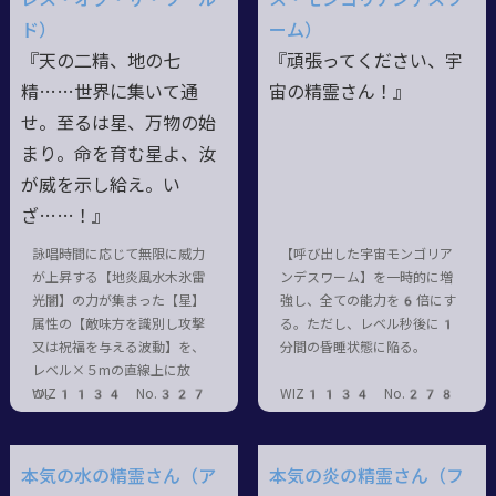
ド）
ーム）
『天の二精、地の七
『頑張ってください、宇
精……世界に集いて通
宙の精霊さん！』
せ。至るは星、万物の始
まり。命を育む星よ、汝
が威を示し給え。い
ざ……！』
詠唱時間に応じて無限に威力
【呼び出した宇宙モンゴリア
が上昇する【地炎風水木氷雷
ンデスワーム】を一時的に増
光闇】の力が集まった【星】
強し、全ての能力を6倍にす
属性の【敵味方を識別し攻撃
る。ただし、レベル秒後に1
又は祝福を与える波動】を、
分間の昏睡状態に陥る。
レベル×５mの直線上に放
つ。
WIZ1134 No.327
WIZ1134 No.278
本気の水の精霊さん（ア
本気の炎の精霊さん（フ