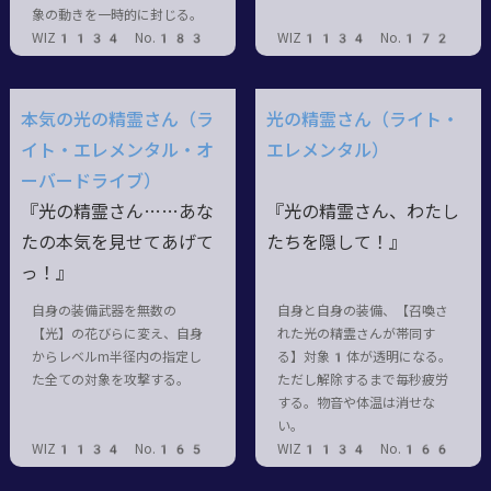
象の動きを一時的に封じる。
WIZ1134 No.183
WIZ1134 No.172
本気の光の精霊さん（ラ
光の精霊さん（ライト・
イト・エレメンタル・オ
エレメンタル）
ーバードライブ）
『光の精霊さん……あな
『光の精霊さん、わたし
たの本気を見せてあげて
たちを隠して！』
っ！』
自身の装備武器を無数の
自身と自身の装備、【召喚さ
【光】の花びらに変え、自身
れた光の精霊さんが帯同す
からレベルm半径内の指定し
る】対象1体が透明になる。
た全ての対象を攻撃する。
ただし解除するまで毎秒疲労
する。物音や体温は消せな
い。
WIZ1134 No.165
WIZ1134 No.166