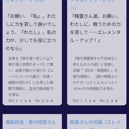
イキング・ソウル）
ンタルアップ・ガンナ
ー）
『お願い、『私』。わた
『精霊さん達、お願い。
しに力を貸して――良いでし
わたしに、戦うための力
ょう、『わたし』。私の
を貸して……エレメンタ
力が、少しでも役に立つ
ル・アップ！』
のなら』
全身を【真の姿へ変じた上で
【強化精霊銃をも不自由なく
骸の海と同質のオーラ】で覆
扱える大人の姿】に変身し、
い、自身が敵から受けた【ユ
武器「【形状：精霊銃】」の
ーベルコードの威力・効果・
威力増強と、【風の精霊さん
範囲の何れか】に比例した戦
のサポート】によるレベル×
闘力増強と、生命力吸収能力
5km/hの飛翔能力を得る。
を得る。
WIZ1134 No.206
WIZ1134 No.234
電脳探査・雷の精霊さん
精霊さんの加護（エレメ