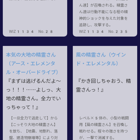
ん達】が召喚される。精霊さ
ん達は行動不能になる程の精
神的ショックを与えた対象を
追跡し、攻撃する。
WIZ1134 No.28
WIZ1134 No.235
本気の大地の精霊さん
風の精霊さん（ウイン
（アース・エレメンタ
ド・エレメンタル）
ル・オーバードライブ）
『まずは逃げるんだよ～
『かき回しちゃおう、精
っ
！！！……
よしっ、大
霊さんっ！』
地の精霊さん。全力でい
っちゃって！』
【一旦全力で逃走して】から
レベル×5体の、小型の戦闘
【こっそり大地の精霊さん】
用【風の精霊さん】を召喚し
を放ち、【地震、地割れ、落
戦わせる。程々の強さを持つ
盤、建造物崩壊等】により対
が、一撃で消滅する。