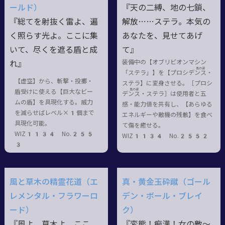
ールド）
『天の二縛、地の七鎖、
『総てを射抜く雷よ、遍
解放……ステラ。本気の
く照らす光よ。ここに集
あなたを、見せてあげ
いて、尽くを遮る盾と成
て』
装備中の【オブリビオンマシン
れ』
真の姿
「ステラ」】を【プロシデン
ス・
【虚空】から、斬撃・投擲・
ステラ
】に変身させる。［プロシ
真の姿
盾受けに使える【巨大なビー
デン
ス・ステラ
］は使用者と五
ムの盾】を具現化する。威力
感・能力値を共有し、【あらゆる
を減らせばレベル×1個まで
エネルギーや敵機の残骸】を食べ
具現化可能。
て傷を癒せる。
WIZ1134 No.255
WIZ1134 No.2552
3
風と草木の精霊花道（エ
真・黄金玉砕蹴（ゴール
レメンタル・フラワーロ
デン・ボール・ブレイ
ード）
ク）
『風よ、草木よ。ここ
『変態！痴漢！女の敵〜