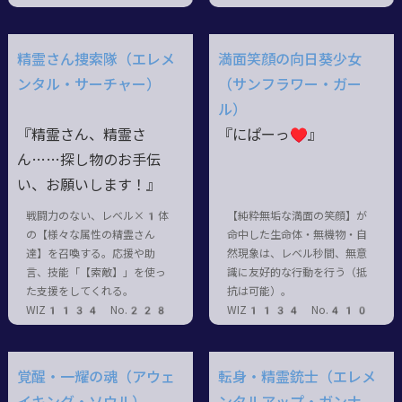
精霊さん捜索隊（エレメ
満面笑顔の向日葵少女
ンタル・サーチャー）
（サンフラワー・ガー
ル）
『精霊さん、精霊さ
『にぱーっ♥』
ん……探し物のお手伝
い、お願いします！』
戦闘力のない、レベル×1体
【純粋無垢な満面の笑顔】が
の【様々な属性の精霊さん
命中した生命体・無機物・自
達】を召喚する。応援や助
然現象は、レベル秒間、無意
言、技能「【索敵】」を使っ
識に友好的な行動を行う（抵
た支援をしてくれる。
抗は可能）。
WIZ1134 No.228
WIZ1134 No.410
覚醒・一耀の魂（アウェ
転身・精霊銃士（エレメ