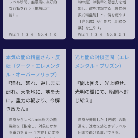
レベル秒間、無意識に友好的
物の鎧］は装甲と隠密力を増
な行動を行う（抵抗は可
加し、敵を攻撃する【属性選
能）。
択式精霊砲】と、傷を癒やす
【光合成】が可能な【新緑の
葉】を生やす。
WIZ1134 No.410
WIZ1134 No.521
本気の闇の精霊さん・反
光と闇の封鎖空間（エレ
転（ダーク・エレメンタ
メンタル・プリズン）
ル・オーバーフリップ）
『廻れ、廻れ、逆しまに
『闇よ囲え、光よ鎖せ。
廻れ。天を地に、地を天
光明の檻にて、暗闇へ封
に。重力の軛より、今解
じ給え』
き放たん』
自身からレベルm半径内の無
自身が発射した【光線】の軌
機物を【指定し、対象にかか
道を、速度を落とさずレベル
る重力を0～-１万倍】に変換
回まで曲げる事ができる。