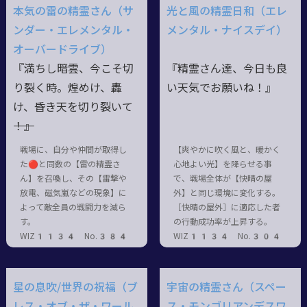
本気の雷の精霊さん（サ
光と風の精霊日和（エレ
ンダー・エレメンタル・
メンタル・ナイスデイ）
オーバードライブ）
『満ちし暗雲、今こそ切
『精霊さん達、今日も良
り裂く時。煌めけ、轟
い天気でお願いね！』
け、昏き天を切り裂いて
――！』
戦場に、自分や仲間が取得し
【爽やかに吹く風と、暖かく
た🔴と同数の【雷の精霊さ
心地よい光】を降らせる事
ん】を召喚し、その【雷撃や
で、戦場全体が【快晴の屋
放電、磁気嵐などの現象】に
外】と同じ環境に変化する。
よって敵全員の戦闘力を減ら
［快晴の屋外］に適応した者
す。
の行動成功率が上昇する。
WIZ1134 No.384
WIZ1134 No.304
星の息吹/世界の祝福（ブ
宇宙の精霊さん（スペー
レス・オブ・ザ・ワール
ス・モンゴリアンデスワ