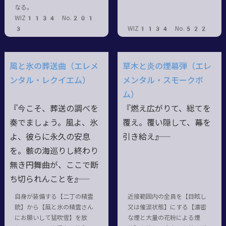
なる。
WIZ1134 No.201
3
WIZ1134 No.522
風と氷の葬送曲（エレメ
草木と炎の煙幕弾（エレ
ンタル・レクイエム）
メンタル・スモークボ
ム）
『今こそ、葬送の調べを
『燃え広がりて、総てを
奏でましょう。風よ、氷
覆え。覆い隠して、幕を
よ、彼らに永久の安息
引き給え――』
を。骸の海巡りし終わり
無き円舞曲が、ここで断
ち切られんことを――』
自身が装備する【二丁の精霊
近接範囲内の全員を【目眩し
銃】から【風と氷の精霊さん
又は催涙状態】にする【濃密
にお願いして猛吹雪】を放
な煙と大量の花粉による煙