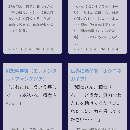
戦闘用の、自身と同じ強さの
小さな【指向性ブラックホー
【光の精霊さん】と【闇の精
ル】に触れた抵抗しない対象
霊さん】を召喚する。ただし
を吸い込む。中はユーベルコ
自身は戦えず、自身が傷を受
ード製の【時空の狭間であ
けると解除。
り、闇の精霊さんの気分次
第】で、いつでも外に出られ
る。
WIZ1134 No.133
WIZ1134 No.134
幻想精霊舞（エレメンタ
世界に希望を（ホシニネ
ル・ファンタジア）
ガイヲ）
『これこれこういう感じ
『精霊さん、精霊さ
で……お願いね、精霊さ
ん……どうか、無力なわ
んっ！』
たしを助けてください。
わたしに、力を貸してく
ださい……！』
「属性」と「自然現象」を合
【目の前の存在を救いたい】