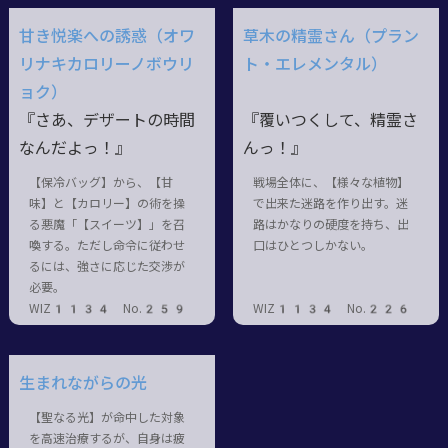
甘き悦楽への誘惑（オワ
草木の精霊さん（プラン
リナキカロリーノボウリ
ト・エレメンタル）
ョク）
『さあ、デザートの時間
『覆いつくして、精霊さ
なんだよっ！』
んっ！』
【保冷バッグ】から、【甘
戦場全体に、【様々な植物】
味】と【カロリー】の術を操
で出来た迷路を作り出す。迷
る悪魔「【スイーツ】」を召
路はかなりの硬度を持ち、出
喚する。ただし命令に従わせ
口はひとつしかない。
るには、強さに応じた交渉が
必要。
WIZ1134 No.259
WIZ1134 No.226
生まれながらの光
【聖なる光】が命中した対象
を高速治療するが、自身は疲