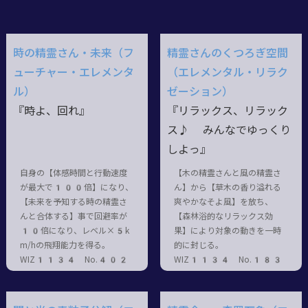
時の精霊さん・未来（フ
精霊さんのくつろぎ空間
ューチャー・エレメンタ
（エレメンタル・リラク
ル）
ゼーション）
『時よ、回れ』
『リラックス、リラック
ス♪ みんなでゆっくり
しよっ』
自身の【体感時間と行動速度
【木の精霊さんと風の精霊さ
が最大で100倍】になり、
ん】から【草木の香り溢れる
【未来を予知する時の精霊さ
爽やかなそよ風】を放ち、
んと合体する】事で回避率が
【森林浴的なリラックス効
10倍になり、レベル×5k
果】により対象の動きを一時
m/hの飛翔能力を得る。
的に封じる。
WIZ1134 No.402
WIZ1134 No.183