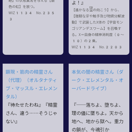
絶】の状態異常を与える【銀
よ！』
色の虹】を放つ。
宇宙
【遙かなる
空
の向こう】から、
WIZ1134 No.235
【強靭な牙や触手及び物資分解波
3
動】で武装したX体の【宇宙モン
ゴリアンデスワーム】を召喚す
る。X＝自身の精神消耗度（0〜
10）の2乗。
WIZ1134 No.2203
顕現・筋肉の精霊さん
本気の闇の精霊さん（ダ
（代理）（オルタナティ
ーク・エレメンタル・オ
ブ・マッスル・エレメン
ーバードライブ）
タル）
『――待たせたわね』『精霊
『──落ちよ、堕ちよ、
さん、違う……そうじゃ
理の儘に墜ちよ。天から
ない』
地へ、地から獄へ。重力
の鎖が、今魂引か