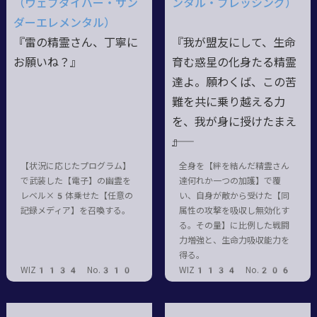
（ウェブダイバー・サン
ンタル・ブレッシング）
ダーエレメンタル）
『雷の精霊さん、丁寧に
『我が盟友にして、生命
お願いね？』
育む惑星の化身たる精霊
達よ。願わくば、この苦
難を共に乗り越える力
を、我が身に授けたまえ
――』
【状況に応じたプログラム】
全身を【絆を結んだ精霊さん
で武装した【電子】の幽霊を
達何れか一つの加護】で覆
レベル×5体乗せた【任意の
い、自身が敵から受けた【同
記録メディア】を召喚する。
属性の攻撃を吸収し無効化す
る。その量】に比例した戦闘
力増強と、生命力吸収能力を
得る。
WIZ1134 No.310
WIZ1134 No.206