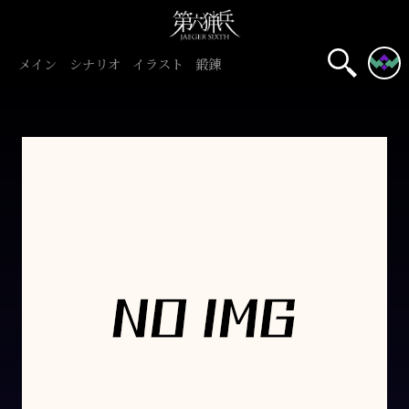
メイン
シナリオ
イラスト
鍛錬