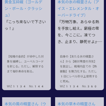
黄金玉砕蹴（ゴールデ
本気の氷の精霊さん（ア
ン・ボール・クラッシ
イス・エレメンタル・オ
ュ）
ーバードライブ）
『こっち来ないで下さい
『――万物万象、あらゆる熱
っ！』
を手放し給え。窮極の零
を、今ここに。凍てつ
き、止まり、静死せよ――』
【咄嗟の金的】が命中した対
自身の【友たる氷の精霊さ
象を捕縛し、ユーベルコード
ん】から【絶対零度の冷気】
を封じる。ただし、解除する
を放出し、戦場内全ての【熱
まで毎秒寿命を削る。
振動】を無力化する。ただし
1日にレベル秒以上使用する
と死ぬ。
WIZ1134 No.144
WIZ1134 No.360
本気の風の精霊さん（ウ
本気の草木の精霊さん