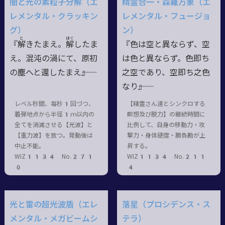
闇と光の素粒子分解（エ
精霊合一・森羅万象（エ
レメンタル・クラッキン
レメンタル・フュージョ
グ）
ン）
と
ほぐ
『
解
きたまえ。
解
したま
『色は空と異ならず、空
え。混沌の渦にて、原初
は色と異ならず。色即ち
の塵へと還したまえ――』
之空であり、空即ち之色
なり――』
レベル秒間、毎秒1回づつ、
【精霊さん達とシンクロする
着弾地点から半径1ｍ以内の
瞑想及び脱力】の継続時間に
全てを消滅させる【光波】と
比例して、自身の移動力・攻
【重力波】を放つ。発動後は
撃力・身体硬度・勝負勘が上
中止不能。
昇する。
WIZ1134 No.271
WIZ1134 No.211
0
4
光と雷の超光波盾（エレ
落星（プロシデンス・ス
メンタル・メガビームシ
テラ）