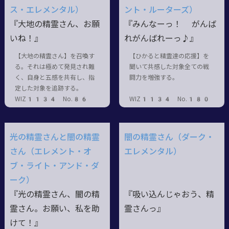
ス・エレメンタル）
ント・ルーターズ）
『大地の精霊さん、お願
『みんなーっ！ がんば
いね！』
れがんばれーっ♪』
【大地の精霊さん】を召喚す
【ひかると精霊達の応援】を
る。それは極めて発見され難
聞いて共感した対象全ての戦
く、自身と五感を共有し、指
闘力を増強する。
定した対象を追跡する。
WIZ1134 No.86
WIZ1134 No.180
光の精霊さんと闇の精霊
闇の精霊さん（ダーク・
さん（エレメント・オ
エレメンタル）
ブ・ライト・アンド・ダ
ーク）
『光の精霊さん、闇の精
『吸い込んじゃおう、精
霊さん。お願い、私を助
霊さんっ』
けて！』