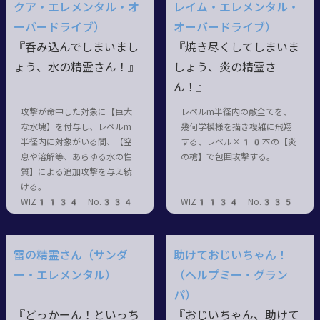
クア・エレメンタル・オ
レイム・エレメンタル・
ーバードライブ）
オーバードライブ）
『呑み込んでしまいまし
『焼き尽くしてしまいま
ょう、水の精霊さん！』
しょう、炎の精霊さ
ん！』
攻撃が命中した対象に【巨大
レベルm半径内の敵全てを、
な水塊】を付与し、レベルm
幾何学模様を描き複雑に飛翔
半径内に対象がいる間、【窒
する、レベル×10本の【炎
息や溶解等、あらゆる水の性
の槍】で包囲攻撃する。
質】による追加攻撃を与え続
ける。
WIZ1134 No.334
WIZ1134 No.335
雷の精霊さん（サンダ
助けておじいちゃん！
ー・エレメンタル）
（ヘルプミー・グラン
パ）
『どっかーん！といっち
『おじいちゃん、助けて