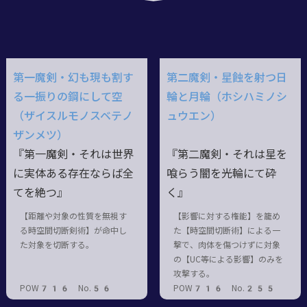
第一魔剣・幻も現も割す
第二魔剣・星蝕を射つ日
る一振りの鋼にして空
輪と月輪（ホシハミノシ
（ザイスルモノスベテノ
ュウエン）
ザンメツ）
『第一魔剣・それは世界
『第二魔剣・それは星を
に実体ある存在ならば全
喰らう闇を光輪にて砕
てを絶つ』
く』
【距離や対象の性質を無視す
【影響に対する権能】を籠め
る時空間切断剣術】が命中し
た【時空間切断術】による一
た対象を切断する。
撃で、肉体を傷つけずに対象
の【UC等による影響】のみを
攻撃する。
POW716 No.56
POW716 No.255