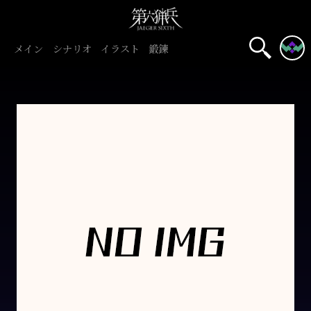
メイン
シナリオ
イラスト
鍛錬