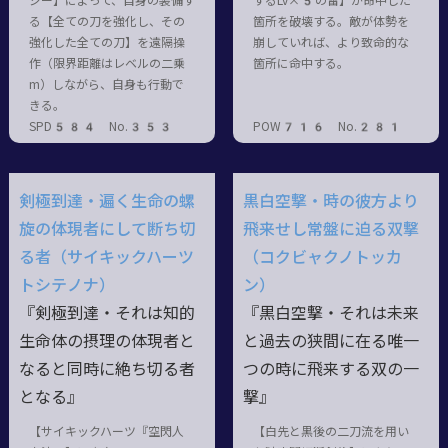
ジー】によって、自身の装備す
するLv×5の雷】が命中した
る【全ての刀を強化し、その
箇所を破壊する。敵が体勢を
強化した全ての刀】を遠隔操
崩していれば、より致命的な
作（限界距離はレベルの二乗
箇所に命中する。
m）しながら、自身も行動で
きる。
SPD584 No.353
POW716 No.281
剣極到達・遍く生命の螺
黒白空撃・時の彼方より
旋の体現者にして断ち切
飛来せし常盤に迫る双撃
る者（サイキックハーツ
（コクビャクノトッカ
トシテノナ）
ン）
『剣極到達・それは知的
『黒白空撃・それは未来
生命体の摂理の体現者と
と過去の狭間に在る唯一
なると同時に絶ち切る者
つの時に飛来する双の一
となる』
撃』
【サイキックハーツ『空閃人
【白先と黒後の二刀流を用い