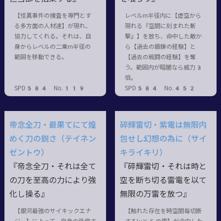
【怪異事件の捜査を専門とす
レベルm半径内に【虚空から
る多方面の人材達】が現れ、
現れる『空間に刻まれた斬
協力してくれる。それは、自
撃』】を放ち、命中した敵か
身からレベルの二乗m半径の
ら【過去の鍛錬の経験】と
範囲を移動できる。
【過去の戦闘の経験】を奪
う。範囲内が暗闇なら威力3
倍。
SPD584 No.119
SPD584 No.452
帝念全刀・最果てにて煌
碎輝雷切・紫電は無限内
めく刀の鋭さ（テイネン
包せし幻想の為に（サイ
ゼントウ）
キライキリ）
『帝念全刀・それは全て
『碎輝雷切・それは時と
の刀を至高の力により強
空を断ち切る雷電を以て
化し操る』
無限の万雷を放つ』
【銀河最強のサイキックエナ
【触れた存在を時空間毎切断