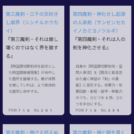
第三魔剣・三千の天砕き
第四魔剣・神化せし起源
し崩界（シンナルホウカ
の人承剣（サンゼンセカ
イ）
イノカミヨノツルギ）
『第三魔剣・それは崩し
『第四魔剣・それは人の
壊くのではなく界を崩す
剣を神化させる』
る』
【時空間切断剣術を起点とし
自身の【時空間切断剣術・空
た時空間崩壊現象】が命中し
閃人奉流】を【既存と新造含
た箇所を破壊する。敵が体勢
めた遍く神話の『剣』の異
を崩していれば、より致命的
能】に変形する。攻撃力・攻
な箇所に命中する。
撃回数・射程・装甲・移動力
のうち、ひとつを5倍、ひと
つを半分にする。
POW716 No.281
POW716 No.359
第五魔剣・神さえ抗えぬ
第六魔剣・神と時を貫く