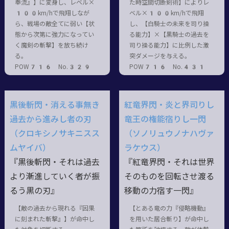
奉流』】に変身し、レベル×
た時空間切断剣術】によりレ
100km/hで飛翔しなが
ベル×100km/hで飛翔
ら、戦場の敵全てに弱い【状
し、【白騎士の未来を司り操
態から次第に強力になってい
る能力】×【黒騎士の過去を
く魔剣の斬撃】を放ち続け
司り操る能力】に比例した激
る。
突ダメージを与える。
POW716 No.329
POW716 No.431
黒後斬閃・消える事無き
紅竜界閃・炎と界司りし
過去から進みし者の刃
竜王の権能宿りし一閃
（クロキシノサキニスス
（ソノリュウノナハヴァ
ムヤイバ）
ラケウス）
『黒後斬閃・それは過去
『紅竜界閃・それは世界
より漸進していく者が振
そのものを回転させ渡る
るう黒の刃』
移動の力宿す一閃』
【敵の過去から現れる『因果
【とある竜の力『侵略機動』
に刻まれた斬撃』】が命中し
を用いた居合斬り】が命中し