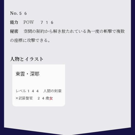
No.56
能力
POW 716
秘密
空間の制約から解き放たれている為一度の斬撃で複数
の座標に攻撃できる。
人物とイラスト
東雲・深耶
レベル144 人間の剣豪
✕武装警官 24歳
女