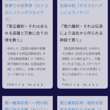
最果ての世界律（カミコ
伝承の剣（サカマクハデ
ロシノリッポウセイテ
ンショウノケン）
イ）
『第五魔剣・それはあら
『第六魔剣・それは伝承
ゆる森羅と万象に全ての
により過去から作られる
律を敷く』
神殺で貫く』
命中した【空間の座標や距離
【時空間切断剣術】が命中し
を無視する時空切断剣術】の
た対象の【内包する固有堆積
【次元断裂現象】が【相手に
時間】から棘を生やし、対象
課す強制力の強い任意指定の
がこれまで話した【グリモア
律】に変形し、対象に突き刺
猟兵から聞いたUCの性質】に
さって抜けなくなる。
応じた追加ダメージを与え
る。
POW716 No.308
POW716 No.331
第一魔剣応用・一閃の刹
第三魔剣応用・相克を超
那に宿る千撃（センニシ
克す背反ならざぬ矛（ム