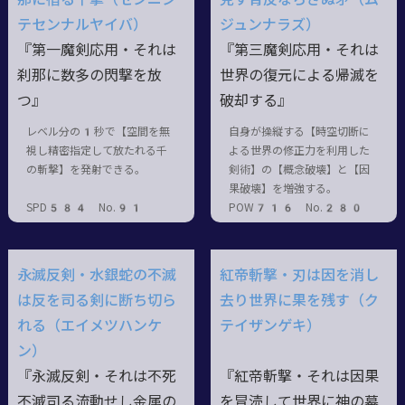
テセンナルヤイバ）
ジュンナラズ）
『第一魔剣応用・それは
『第三魔剣応用・それは
刹那に数多の閃撃を放
世界の復元による帰滅を
つ』
破却する』
レベル分の1秒で【空間を無
自身が操縦する【時空切断に
視し精密指定して放たれる千
よる世界の修正力を利用した
の斬撃】を発射できる。
剣術】の【概念破壊】と【因
果破壊】を増強する。
SPD584 No.91
POW716 No.280
永滅反剣・水銀蛇の不滅
紅帝斬撃・刃は因を消し
は反を司る剣に断ち切ら
去り世界に果を残す（ク
れる（エイメツハンケ
テイザンゲキ）
ン）
『永滅反剣・それは不死
『紅帝斬撃・それは因果
不滅司る流動せし金属の
を冒涜して世界に神の墓