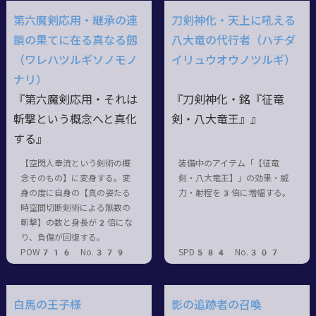
第六魔剣応用・継承の連
刀剣神化・天上に吼える
鎖の果てに在る真なる劔
八大竜の代行者（ハチダ
（ワレハツルギソノモノ
イリュウオウノツルギ）
ナリ）
『第六魔剣応用・それは
『刀剣神化・銘『征竜
斬撃という概念へと真化
剣・八大竜王』』
する』
【空閃人奉流という剣術の概
装備中のアイテム「【征竜
念そのもの】に変身する。変
剣・八大竜王】」の効果・威
身の度に自身の【真の姿たる
力・射程を3倍に増幅する。
時空間切断剣術による無数の
斬撃】の数と身長が2倍にな
り、負傷が回復する。
POW716 No.379
SPD584 No.307
白馬の王子様
影の追跡者の召喚