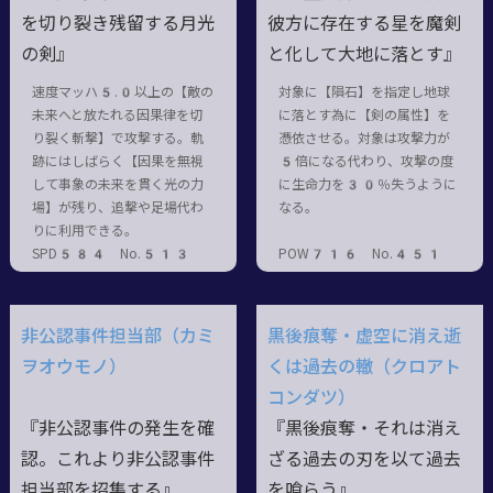
を切り裂き残留する月光
彼方に存在する星を魔剣
の剣』
と化して大地に落とす』
速度マッハ5.0以上の【敵の
対象に【隕石】を指定し地球
未来へと放たれる因果律を切
に落とす為に【剣の属性】を
り裂く斬撃】で攻撃する。軌
憑依させる。対象は攻撃力が
跡にはしばらく【因果を無視
5倍になる代わり、攻撃の度
して事象の未来を貫く光の力
に生命力を30％失うように
場】が残り、追撃や足場代わ
なる。
りに利用できる。
SPD584 No.513
POW716 No.451
非公認事件担当部（カミ
黒後痕奪・虚空に消え逝
ヲオウモノ）
くは過去の轍（クロアト
コンダツ）
『非公認事件の発生を確
『黒後痕奪・それは消え
認。これより非公認事件
ざる過去の刃を以て過去
担当部を招集する』
を喰らう』