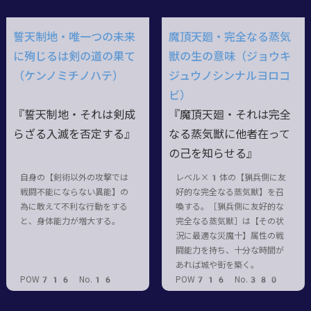
誓天制地・唯一つの未来
魔頂天廻・完全なる蒸気
に殉じるは剣の道の果て
獣の生の意味（ジョウキ
（ケンノミチノハテ）
ジュウノシンナルヨロコ
ビ）
『誓天制地・それは剣成
『魔頂天廻・それは完全
らざる入滅を否定する』
なる蒸気獣に他者在って
の己を知らせる』
自身の【剣術以外の攻撃では
レベル×1体の【猟兵側に友
戦闘不能にならない異能】の
好的な完全なる蒸気獣】を召
為に敢えて不利な行動をする
喚する。［猟兵側に友好的な
と、身体能力が増大する。
完全なる蒸気獣］は【その状
況に最適な災魔十】属性の戦
闘能力を持ち、十分な時間が
あれば城や街を築く。
POW716 No.16
POW716 No.380