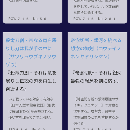
た対象を切断する。
た箇所を破壊する。敵が体勢
を崩していれば、より致命的
な箇所に命中する。
POW716 No.56
POW716 No.281
殺竜刀創・帝なる竜を屠
帝念切断・銀河を統べる
りし刃は我が手の中に
想念の御剣（コウテイノ
（サツリュウブキノソウ
ネンヤドリシケン）
ゾウ）
『殺竜刀創・それは竜を
『帝念切断・それは銀河
屠りし伝説の刃を再生し
最強の想念を剣に宿す』
創造する』
いま戦っている対象に有効な
【時空間を断つ銀河最強のサ
【日本刀型の殺竜武器】(形状
イキックエナジー】で対象を
は毎回変わる)が召喚される。
攻撃する。攻撃力、命中率、
使い方を理解できれば強い。
攻撃回数のどれを重視するか
選べる。
SPD584 No.99
POW716 No.41