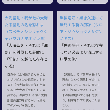
大海聖剣・我が七の大海
黒後増殖・黒き久遠にて
たる聖剣の名を恐れよ
無尽する斬の痕跡（クロ
（スベテノシンリャクシ
アトゾウショクノムジン
ャハワガナヲオソレヨ）
ノキズ）
『大海聖剣・それは『邪
『黒後増殖・それは存在
剣』を討伐した証故に
しない過去より流出する
『邪剣』を越えた存在と
無尽の傷』
なる』
自身の【太陽光含めた弱点と
【黒後による『斬撃を受けた
オブリビオンの戦闘能力】を
過去』という因果】が命中し
捨て【七大海嘯を討伐した者
た対象に対し、高威力高命中
たる七大大海『聖剣』】に変
の【『斬撃を受けた過去』由
身する。防御力10倍と欠損
来の無限増殖する傷】を放
部位再生力を得るが、太陽光
つ。初撃を外すと次も当たら
でダメージを受ける。
ない。