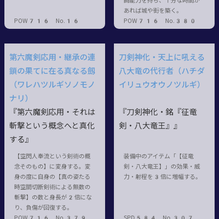
闘能力を持ち、十分な時間が
あれば城や街を築く。
POW716 No.16
POW716 No.380
第六魔剣応用・継承の連
刀剣神化・天上に吼える
鎖の果てに在る真なる劔
八大竜の代行者（ハチダ
（ワレハツルギソノモノ
イリュウオウノツルギ）
ナリ）
『第六魔剣応用・それは
『刀剣神化・銘『征竜
斬撃という概念へと真化
剣・八大竜王』』
する』
【空閃人奉流という剣術の概
装備中のアイテム「【征竜
念そのもの】に変身する。変
剣・八大竜王】」の効果・威
身の度に自身の【真の姿たる
力・射程を3倍に増幅する。
時空間切断剣術による無数の
斬撃】の数と身長が2倍にな
り、負傷が回復する。
POW716 No.379
SPD584 No.307