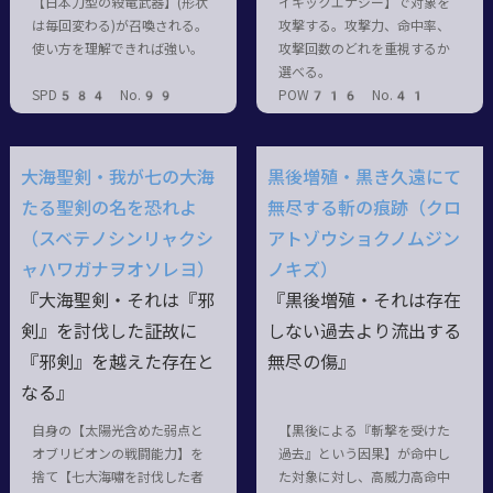
【日本刀型の殺竜武器】(形状
イキックエナジー】で対象を
は毎回変わる)が召喚される。
攻撃する。攻撃力、命中率、
使い方を理解できれば強い。
攻撃回数のどれを重視するか
選べる。
SPD584 No.99
POW716 No.41
大海聖剣・我が七の大海
黒後増殖・黒き久遠にて
たる聖剣の名を恐れよ
無尽する斬の痕跡（クロ
（スベテノシンリャクシ
アトゾウショクノムジン
ャハワガナヲオソレヨ）
ノキズ）
『大海聖剣・それは『邪
『黒後増殖・それは存在
剣』を討伐した証故に
しない過去より流出する
『邪剣』を越えた存在と
無尽の傷』
なる』
自身の【太陽光含めた弱点と
【黒後による『斬撃を受けた
オブリビオンの戦闘能力】を
過去』という因果】が命中し
捨て【七大海嘯を討伐した者
た対象に対し、高威力高命中