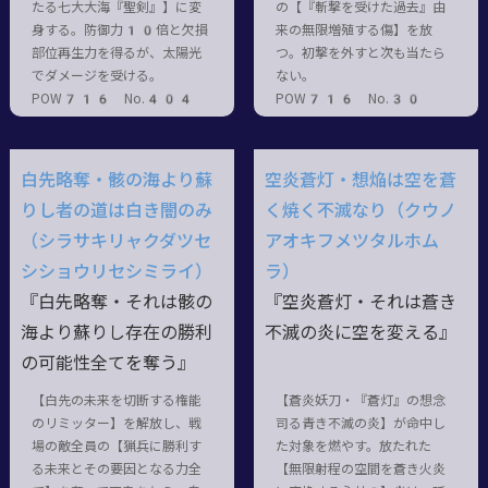
たる七大大海『聖剣』】に変
の【『斬撃を受けた過去』由
身する。防御力10倍と欠損
来の無限増殖する傷】を放
部位再生力を得るが、太陽光
つ。初撃を外すと次も当たら
でダメージを受ける。
ない。
POW716 No.404
POW716 No.30
白先略奪・骸の海より蘇
空炎蒼灯・想焔は空を蒼
りし者の道は白き闇のみ
く焼く不滅なり（クウノ
（シラサキリャクダツセ
アオキフメツタルホム
シショウリセシミライ）
ラ）
『白先略奪・それは骸の
『空炎蒼灯・それは蒼き
海より蘇りし存在の勝利
不滅の炎に空を変える』
の可能性全てを奪う』
【白先の未来を切断する権能
【蒼炎妖刀・『蒼灯』の想念
のリミッター】を解放し、戦
司る青き不滅の炎】が命中し
場の敵全員の【猟兵に勝利す
た対象を燃やす。放たれた
る未来とその要因となる力全
【無限射程の空間を蒼き火炎