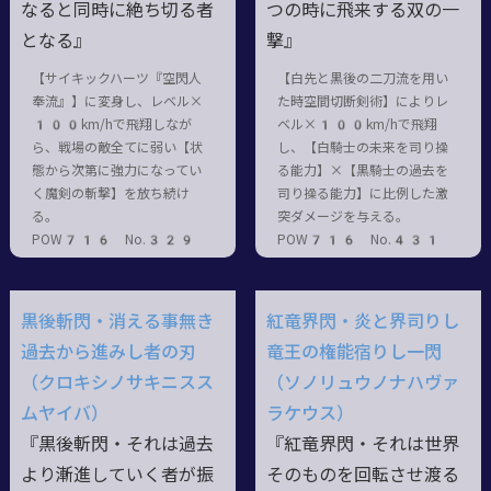
なると同時に絶ち切る者
つの時に飛来する双の一
となる』
撃』
【サイキックハーツ『空閃人
【白先と黒後の二刀流を用い
奉流』】に変身し、レベル×
た時空間切断剣術】によりレ
100km/hで飛翔しなが
ベル×100km/hで飛翔
ら、戦場の敵全てに弱い【状
し、【白騎士の未来を司り操
態から次第に強力になってい
る能力】×【黒騎士の過去を
く魔剣の斬撃】を放ち続け
司り操る能力】に比例した激
る。
突ダメージを与える。
POW716 No.329
POW716 No.431
黒後斬閃・消える事無き
紅竜界閃・炎と界司りし
過去から進みし者の刃
竜王の権能宿りし一閃
（クロキシノサキニスス
（ソノリュウノナハヴァ
ムヤイバ）
ラケウス）
『黒後斬閃・それは過去
『紅竜界閃・それは世界
より漸進していく者が振
そのものを回転させ渡る