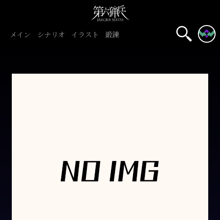
メイン
シナリオ
イラスト
鍛錬