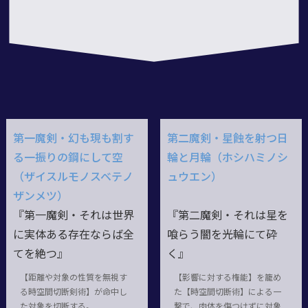
第一魔剣・幻も現も割す
第二魔剣・星蝕を射つ日
る一振りの鋼にして空
輪と月輪（ホシハミノシ
（ザイスルモノスベテノ
ュウエン）
ザンメツ）
『第一魔剣・それは世界
『第二魔剣・それは星を
に実体ある存在ならば全
喰らう闇を光輪にて砕
てを絶つ』
く』
【距離や対象の性質を無視す
【影響に対する権能】を籠め
る時空間切断剣術】が命中し
た【時空間切断術】による一
た対象を切断する。
撃で、肉体を傷つけずに対象