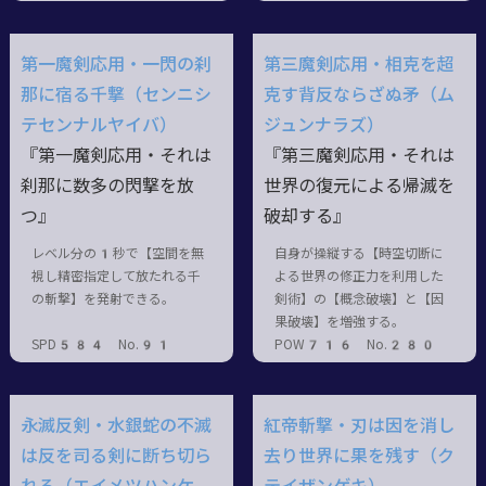
第一魔剣応用・一閃の刹
第三魔剣応用・相克を超
那に宿る千撃（センニシ
克す背反ならざぬ矛（ム
テセンナルヤイバ）
ジュンナラズ）
『第一魔剣応用・それは
『第三魔剣応用・それは
刹那に数多の閃撃を放
世界の復元による帰滅を
つ』
破却する』
レベル分の1秒で【空間を無
自身が操縦する【時空切断に
視し精密指定して放たれる千
よる世界の修正力を利用した
の斬撃】を発射できる。
剣術】の【概念破壊】と【因
果破壊】を増強する。
SPD584 No.91
POW716 No.280
永滅反剣・水銀蛇の不滅
紅帝斬撃・刃は因を消し
は反を司る剣に断ち切ら
去り世界に果を残す（ク