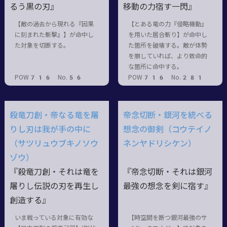
るう黒の刃』
移動の力宿す一閃』
【敵の過去から現れる『因果
【とある竜の力『侵略機動』
に刻まれた斬撃』】が命中し
を用いた居合斬り】が命中し
た対象を切断する。
た箇所を破壊する。敵が体勢
を崩していれば、より致命的
な箇所に命中する。
POW716 No.56
POW716 No.281
殺竜刀創・帝なる竜を屠
帝念切断・銀河を統べる
りし刃は我が手の中に
想念の御剣（コウテイノ
（サツリュウブキノソウ
ネンヤドリシケン）
ゾウ）
『殺竜刀創・それは竜を
『帝念切断・それは銀河
屠りし伝説の刃を再生し
最強の想念を剣に宿す』
創造する』
いま戦っている対象に有効な
【時空間を断つ銀河最強のサ