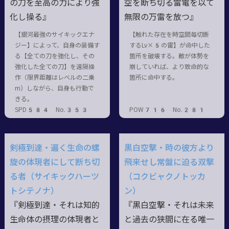
の刀を至高の力により強
空を断ち切る雷電を以て
化し操る』
無限の万雷を放つ』
【銀河最強のサイキックエナ
【触れた存在を時空間毎切断
ジー】によって、自身の装備す
するLv×5の雷】が命中した
る【全ての刀を強化し、その
箇所を破壊する。敵が体勢を
強化した全ての刀】を遠隔操
崩していれば、より致命的な
作（限界距離はレベルの二乗
箇所に命中する。
m）しながら、自身も行動で
きる。
SPD584 No.353
POW716 No.281
剣極到達・遍く生命の螺
黒白空撃・時の彼方より
旋の体現者にして断ち切
飛来せし常盤に迫る双撃
る者（サイキックハーツ
（コクビャクノトッカ
トシテノナ）
ン）
『剣極到達・それは知的
『黒白空撃・それは未来
生命体の摂理の体現者と
と過去の狭間に在る唯一