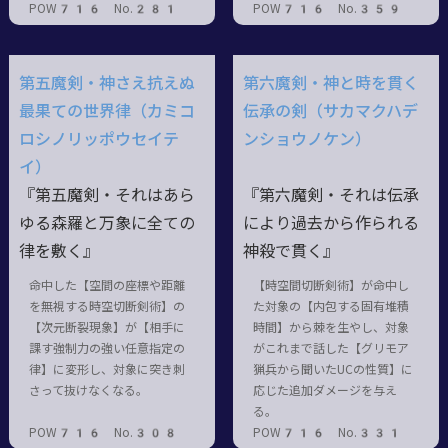
POW716 No.281
POW716 No.359
第五魔剣・神さえ抗えぬ
第六魔剣・神と時を貫く
最果ての世界律（カミコ
伝承の剣（サカマクハデ
ロシノリッポウセイテ
ンショウノケン）
イ）
『第五魔剣・それはあら
『第六魔剣・それは伝承
ゆる森羅と万象に全ての
により過去から作られる
律を敷く』
神殺で貫く』
命中した【空間の座標や距離
【時空間切断剣術】が命中し
を無視する時空切断剣術】の
た対象の【内包する固有堆積
【次元断裂現象】が【相手に
時間】から棘を生やし、対象
課す強制力の強い任意指定の
がこれまで話した【グリモア
律】に変形し、対象に突き刺
猟兵から聞いたUCの性質】に
さって抜けなくなる。
応じた追加ダメージを与え
る。
POW716 No.308
POW716 No.331