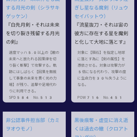
する月光の剣（シラサキ
ぎし星なる魔剣（リュウ
ゲッケン）
セイバットウ）
『白先月剣・それは未来
『流星抜刀・それは宙の
を切り裂き残留する月光
彼方に存在する星を魔剣
の剣』
と化して大地に落とす』
速度マッハ5.0以上の【敵の
対象に【隕石】を指定し地球
未来へと放たれる因果律を切
に落とす為に【剣の属性】を
り裂く斬撃】で攻撃する。軌
憑依させる。対象は攻撃力が
跡にはしばらく【因果を無視
5倍になる代わり、攻撃の度
して事象の未来を貫く光の力
に生命力を30％失うように
場】が残り、追撃や足場代わ
なる。
りに利用できる。
SPD584 No.513
POW716 No.451
非公認事件担当部（カミ
黒後痕奪・虚空に消え逝
ヲオウモノ）
くは過去の轍（クロアト