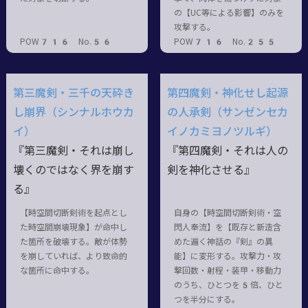
の【UC等による影響】のみを
攻撃する。
POW716 No.56
POW716 No.255
第三魔剣・三千の天砕き
第四魔剣・神化せし起源
し崩界（シンナルホウカ
の人承剣（サンゼンセカ
イ）
イノカミヨノツルギ）
『第三魔剣・それは崩し
『第四魔剣・それは人の
壊くのではなく界を崩す
剣を神化させる』
る』
【時空間切断剣術を起点とし
自身の【時空間切断剣術・空
た時空間崩壊現象】が命中し
閃人奉流】を【既存と新造含
た箇所を破壊する。敵が体勢
めた遍く神話の『剣』の異
を崩していれば、より致命的
能】に変形する。攻撃力・攻
な箇所に命中する。
撃回数・射程・装甲・移動力
のうち、ひとつを5倍、ひと
つを半分にする。