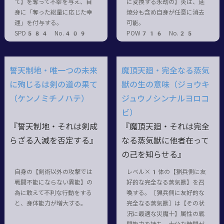
て】を奪って不幸を与え、自
に変換する永劫の】炎は、延
身に「奪った総量に応じた幸
焼分も含め自身が任意に消去
運」を付与する。
可能。
SPD584 No.409
POW716 No.25
誓天制地・唯一つの未来
魔頂天廻・完全なる蒸気
に殉じるは剣の道の果て
獣の生の意味（ジョウキ
（ケンノミチノハテ）
ジュウノシンナルヨロコ
ビ）
『誓天制地・それは剣成
『魔頂天廻・それは完全
らざる入滅を否定する』
なる蒸気獣に他者在って
の己を知らせる』
自身の【剣術以外の攻撃では
レベル×1体の【猟兵側に友
戦闘不能にならない異能】の
好的な完全なる蒸気獣】を召
為に敢えて不利な行動をする
喚する。［猟兵側に友好的な
と、身体能力が増大する。
完全なる蒸気獣］は【その状
況に最適な災魔十】属性の戦