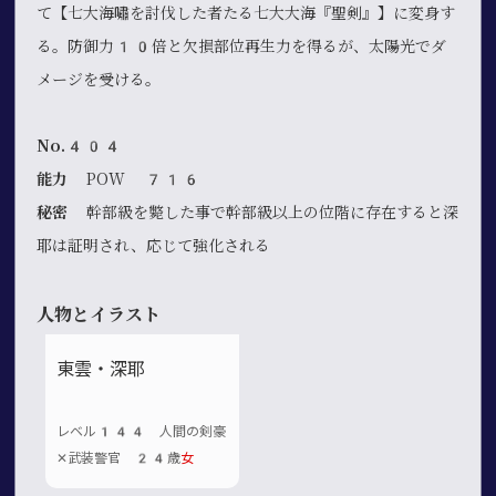
て【七大海嘯を討伐した者たる七大大海『聖剣』】に変身す
る。防御力10倍と欠損部位再生力を得るが、太陽光でダ
メージを受ける。
No.404
能力
POW 716
秘密
幹部級を斃した事で幹部級以上の位階に存在すると深
耶は証明され、応じて強化される
人物とイラスト
東雲・深耶
レベル144 人間の剣豪
✕武装警官 24歳
女