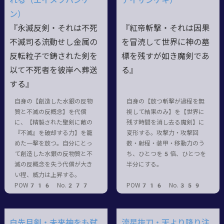
れる（エイメツハンケ
テイザンゲキ）
ン）
『永滅反剣・それは不死
『紅帝斬撃・それは因果
不滅司る流動せし金属の
を冒涜して世界に神の墓
反転粒子で鋳された剣を
標を残すが如き魔剣であ
以て不死者を彼岸へ葬送
る』
する』
自身の【創造した水銀の反物
自身の【放つ斬撃が過程を無
質と不滅の反概念】を代償
視して結果のみ】を【世界に
に、【精製された聖剣に敵の
残す時間を消し去る魔剣】に
『不滅』を破却する力】を籠
変形する。攻撃力・攻撃回
めた一撃を放つ。自分にとっ
数・射程・装甲・移動力のう
て創造した水銀の反物質と不
ち、ひとつを5倍、ひとつを
滅の反概念を失う代償が大き
半分にする。
い程、威力は上昇する。
POW716 No.277
POW716 No.359
白先月剣・未来神をも弑
流星抜刀・天より降り注