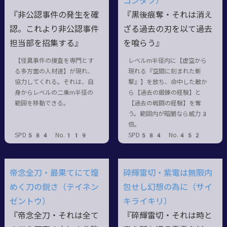
コンダツ）
『非公認事件の発生を確
『黒後痕奪・それは消え
認。これより非公認事件
ざる過去の刃を以て過去
担当部を招集する』
を喰らう』
【怪異事件の捜査を専門とす
レベルm半径内に【虚空から
る多方面の人材達】が現れ、
現れる『空間に刻まれた斬
協力してくれる。それは、自
撃』】を放ち、命中した敵か
身からレベルの二乗m半径の
ら【過去の鍛錬の経験】と
範囲を移動できる。
【過去の戦闘の経験】を奪
う。範囲内が暗闇なら威力3
倍。
SPD584 No.119
SPD584 No.452
帝念全刀・最果てにて煌
碎輝雷切・紫電は無限内
めく刀の鋭さ（テイネン
包せし幻想の為に（サイ
ゼントウ）
キライキリ）
『帝念全刀・それは全て
『碎輝雷切・それは時と