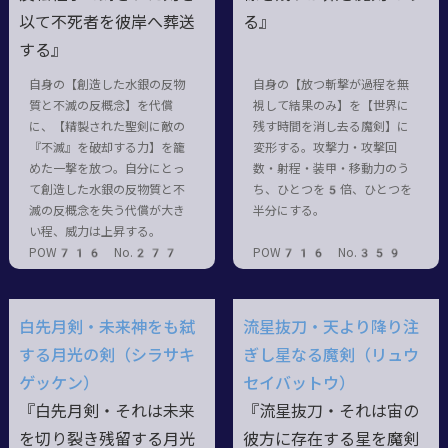
以て不死者を彼岸へ葬送
る』
する』
自身の【創造した水銀の反物
自身の【放つ斬撃が過程を無
質と不滅の反概念】を代償
視して結果のみ】を【世界に
に、【精製された聖剣に敵の
残す時間を消し去る魔剣】に
『不滅』を破却する力】を籠
変形する。攻撃力・攻撃回
めた一撃を放つ。自分にとっ
数・射程・装甲・移動力のう
て創造した水銀の反物質と不
ち、ひとつを5倍、ひとつを
滅の反概念を失う代償が大き
半分にする。
い程、威力は上昇する。
POW716 No.277
POW716 No.359
白先月剣・未来神をも弑
流星抜刀・天より降り注
する月光の剣（シラサキ
ぎし星なる魔剣（リュウ
ゲッケン）
セイバットウ）
『白先月剣・それは未来
『流星抜刀・それは宙の
を切り裂き残留する月光
彼方に存在する星を魔剣