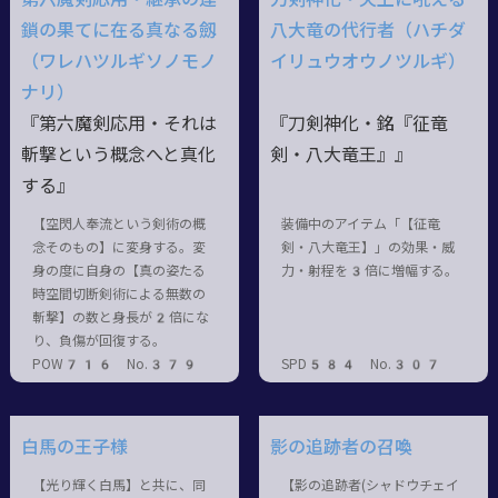
鎖の果てに在る真なる劔
八大竜の代行者（ハチダ
（ワレハツルギソノモノ
イリュウオウノツルギ）
ナリ）
『第六魔剣応用・それは
『刀剣神化・銘『征竜
斬撃という概念へと真化
剣・八大竜王』』
する』
【空閃人奉流という剣術の概
装備中のアイテム「【征竜
念そのもの】に変身する。変
剣・八大竜王】」の効果・威
身の度に自身の【真の姿たる
力・射程を3倍に増幅する。
時空間切断剣術による無数の
斬撃】の数と身長が2倍にな
り、負傷が回復する。
POW716 No.379
SPD584 No.307
白馬の王子様
影の追跡者の召喚
【光り輝く白馬】と共に、同
【影の追跡者(シャドウチェイ