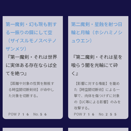
第一魔剣・幻も現も割す
第二魔剣・星蝕を射つ日
る一振りの鋼にして空
輪と月輪（ホシハミノシ
（ザイスルモノスベテノ
ュウエン）
ザンメツ）
『第一魔剣・それは世界
『第二魔剣・それは星を
に実体ある存在ならば全
喰らう闇を光輪にて砕
てを絶つ』
く』
【距離や対象の性質を無視す
【影響に対する権能】を籠め
る時空間切断剣術】が命中し
た【時空間切断術】による一
た対象を切断する。
撃で、肉体を傷つけずに対象
の【UC等による影響】のみを
攻撃する。
POW716 No.56
POW716 No.255