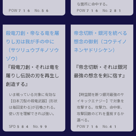
な箇所に命中する。
POW716 No.56
POW716 No.281
殺竜刀創・帝なる竜を屠
帝念切断・銀河を統べる
りし刃は我が手の中に
想念の御剣（コウテイノ
（サツリュウブキノソウ
ネンヤドリシケン）
ゾウ）
『殺竜刀創・それは竜を
『帝念切断・それは銀河
屠りし伝説の刃を再生し
最強の想念を剣に宿す』
創造する』
いま戦っている対象に有効な
【時空間を断つ銀河最強のサ
【日本刀型の殺竜武器】(形状
イキックエナジー】で対象を
は毎回変わる)が召喚される。
攻撃する。攻撃力、命中率、
使い方を理解できれば強い。
攻撃回数のどれを重視するか
選べる。
SPD584 No.99
POW716 No.41