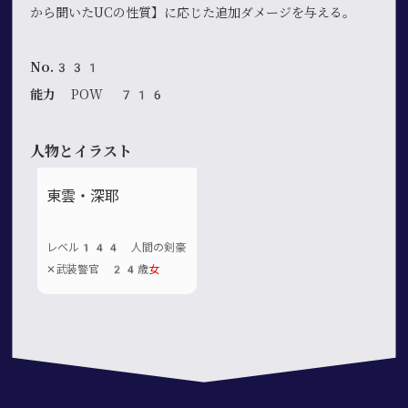
から聞いたUCの性質】に応じた追加ダメージを与える。
No.331
能力
POW 716
人物とイラスト
東雲・深耶
レベル144 人間の剣豪
✕武装警官 24歳
女