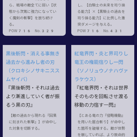
ら、戦場の敵全てに弱い【状
し、【白騎士の未来を司り操
態から次第に強力になってい
る能力】×【黒騎士の過去を
く魔剣の斬撃】を放ち続け
司り操る能力】に比例した激
る。
突ダメージを与える。
POW716 No.329
POW716 No.431
黒後斬閃・消える事無き
紅竜界閃・炎と界司りし
過去から進みし者の刃
竜王の権能宿りし一閃
（クロキシノサキニスス
（ソノリュウノナハヴァ
ムヤイバ）
ラケウス）
『黒後斬閃・それは過去
『紅竜界閃・それは世界
より漸進していく者が振
そのものを回転させ渡る
るう黒の刃』
移動の力宿す一閃』
【敵の過去から現れる『因果
【とある竜の力『侵略機動』
に刻まれた斬撃』】が命中し
を用いた居合斬り】が命中し
た対象を切断する。
た箇所を破壊する。敵が体勢
を崩していれば、より致命的