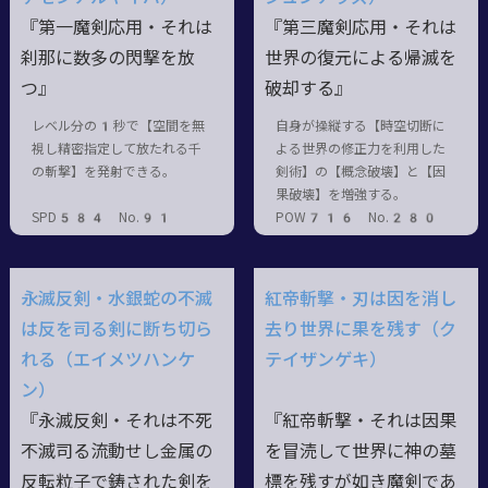
『第一魔剣応用・それは
『第三魔剣応用・それは
刹那に数多の閃撃を放
世界の復元による帰滅を
つ』
破却する』
レベル分の1秒で【空間を無
自身が操縦する【時空切断に
視し精密指定して放たれる千
よる世界の修正力を利用した
の斬撃】を発射できる。
剣術】の【概念破壊】と【因
果破壊】を増強する。
SPD584 No.91
POW716 No.280
永滅反剣・水銀蛇の不滅
紅帝斬撃・刃は因を消し
は反を司る剣に断ち切ら
去り世界に果を残す（ク
れる（エイメツハンケ
テイザンゲキ）
ン）
『永滅反剣・それは不死
『紅帝斬撃・それは因果
不滅司る流動せし金属の
を冒涜して世界に神の墓
反転粒子で鋳された剣を
標を残すが如き魔剣であ