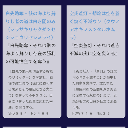
白先略奪・骸の海より蘇
空炎蒼灯・想焔は空を蒼
りし者の道は白き闇のみ
く焼く不滅なり（クウノ
（シラサキリャクダツセ
アオキフメツタルホム
シショウリセシミライ）
ラ）
『白先略奪・それは骸の
『空炎蒼灯・それは蒼き
海より蘇りし存在の勝利
不滅の炎に空を変える』
の可能性全てを奪う』
【白先の未来を切断する権能
【蒼炎妖刀・『蒼灯』の想念
のリミッター】を解放し、戦
司る青き不滅の炎】が命中し
場の敵全員の【猟兵に勝利す
た対象を燃やす。放たれた
る未来とその要因となる力全
【無限射程の空間を蒼き火炎
て】を奪って不幸を与え、自
に変換する永劫の】炎は、延
身に「奪った総量に応じた幸
焼分も含め自身が任意に消去
運」を付与する。
可能。
SPD584 No.409
POW716 No.25