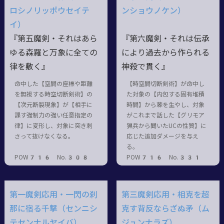
ロシノリッポウセイテ
ンショウノケン）
イ）
『第五魔剣・それはあら
『第六魔剣・それは伝承
ゆる森羅と万象に全ての
により過去から作られる
律を敷く』
神殺で貫く』
命中した【空間の座標や距離
【時空間切断剣術】が命中し
を無視する時空切断剣術】の
た対象の【内包する固有堆積
【次元断裂現象】が【相手に
時間】から棘を生やし、対象
課す強制力の強い任意指定の
がこれまで話した【グリモア
律】に変形し、対象に突き刺
猟兵から聞いたUCの性質】に
さって抜けなくなる。
応じた追加ダメージを与え
る。
POW716 No.308
POW716 No.331
第一魔剣応用・一閃の刹
第三魔剣応用・相克を超
那に宿る千撃（センニシ
克す背反ならざぬ矛（ム
テセンナルヤイバ）
ジュンナラズ）