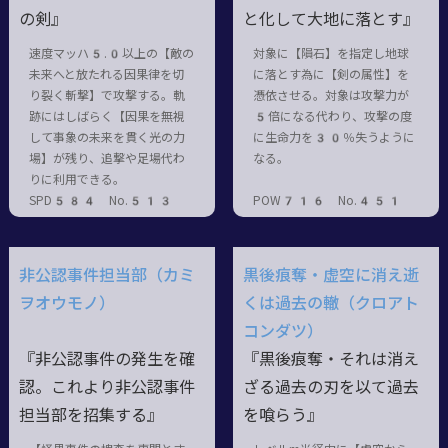
の剣』
と化して大地に落とす』
速度マッハ5.0以上の【敵の
対象に【隕石】を指定し地球
未来へと放たれる因果律を切
に落とす為に【剣の属性】を
り裂く斬撃】で攻撃する。軌
憑依させる。対象は攻撃力が
跡にはしばらく【因果を無視
5倍になる代わり、攻撃の度
して事象の未来を貫く光の力
に生命力を30％失うように
場】が残り、追撃や足場代わ
なる。
りに利用できる。
SPD584 No.513
POW716 No.451
非公認事件担当部（カミ
黒後痕奪・虚空に消え逝
ヲオウモノ）
くは過去の轍（クロアト
コンダツ）
『非公認事件の発生を確
『黒後痕奪・それは消え
認。これより非公認事件
ざる過去の刃を以て過去
担当部を招集する』
を喰らう』