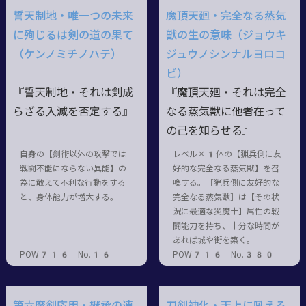
誓天制地・唯一つの未来
魔頂天廻・完全なる蒸気
に殉じるは剣の道の果て
獣の生の意味（ジョウキ
（ケンノミチノハテ）
ジュウノシンナルヨロコ
ビ）
『誓天制地・それは剣成
『魔頂天廻・それは完全
らざる入滅を否定する』
なる蒸気獣に他者在って
の己を知らせる』
自身の【剣術以外の攻撃では
レベル×1体の【猟兵側に友
戦闘不能にならない異能】の
好的な完全なる蒸気獣】を召
為に敢えて不利な行動をする
喚する。［猟兵側に友好的な
と、身体能力が増大する。
完全なる蒸気獣］は【その状
況に最適な災魔十】属性の戦
闘能力を持ち、十分な時間が
あれば城や街を築く。
POW716 No.16
POW716 No.380
第六魔剣応用・継承の連
刀剣神化・天上に吼える