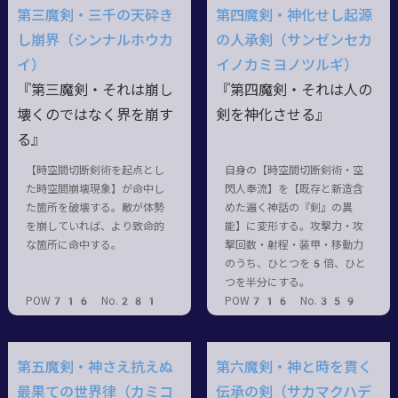
第三魔剣・三千の天砕き
第四魔剣・神化せし起源
し崩界（シンナルホウカ
の人承剣（サンゼンセカ
イ）
イノカミヨノツルギ）
『第三魔剣・それは崩し
『第四魔剣・それは人の
壊くのではなく界を崩す
剣を神化させる』
る』
【時空間切断剣術を起点とし
自身の【時空間切断剣術・空
た時空間崩壊現象】が命中し
閃人奉流】を【既存と新造含
た箇所を破壊する。敵が体勢
めた遍く神話の『剣』の異
を崩していれば、より致命的
能】に変形する。攻撃力・攻
な箇所に命中する。
撃回数・射程・装甲・移動力
のうち、ひとつを5倍、ひと
つを半分にする。
POW716 No.281
POW716 No.359
第五魔剣・神さえ抗えぬ
第六魔剣・神と時を貫く
最果ての世界律（カミコ
伝承の剣（サカマクハデ