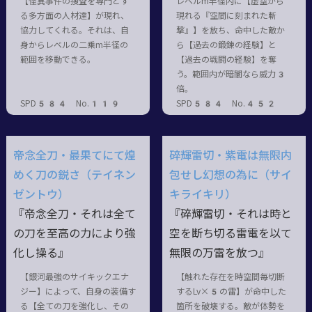
【怪異事件の捜査を専門とす
レベルm半径内に【虚空から
る多方面の人材達】が現れ、
現れる『空間に刻まれた斬
協力してくれる。それは、自
撃』】を放ち、命中した敵か
身からレベルの二乗m半径の
ら【過去の鍛錬の経験】と
範囲を移動できる。
【過去の戦闘の経験】を奪
う。範囲内が暗闇なら威力3
倍。
SPD584 No.119
SPD584 No.452
帝念全刀・最果てにて煌
碎輝雷切・紫電は無限内
めく刀の鋭さ（テイネン
包せし幻想の為に（サイ
ゼントウ）
キライキリ）
『帝念全刀・それは全て
『碎輝雷切・それは時と
の刀を至高の力により強
空を断ち切る雷電を以て
化し操る』
無限の万雷を放つ』
【銀河最強のサイキックエナ
【触れた存在を時空間毎切断
ジー】によって、自身の装備す
するLv×5の雷】が命中した
る【全ての刀を強化し、その
箇所を破壊する。敵が体勢を