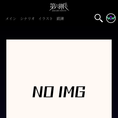
メイン
シナリオ
イラスト
鍛錬