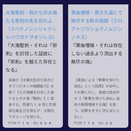
大海聖剣・我が七の大海
黒後増殖・黒き久遠にて
たる聖剣の名を恐れよ
無尽する斬の痕跡（クロ
（スベテノシンリャクシ
アトゾウショクノムジン
ャハワガナヲオソレヨ）
ノキズ）
『大海聖剣・それは『邪
『黒後増殖・それは存在
剣』を討伐した証故に
しない過去より流出する
『邪剣』を越えた存在と
無尽の傷』
なる』
自身の【太陽光含めた弱点と
【黒後による『斬撃を受けた
オブリビオンの戦闘能力】を
過去』という因果】が命中し
捨て【七大海嘯を討伐した者
た対象に対し、高威力高命中
たる七大大海『聖剣』】に変
の【『斬撃を受けた過去』由
身する。防御力10倍と欠損
来の無限増殖する傷】を放
部位再生力を得るが、太陽光
つ。初撃を外すと次も当たら
でダメージを受ける。
ない。
POW716 No.404
POW716 No.30