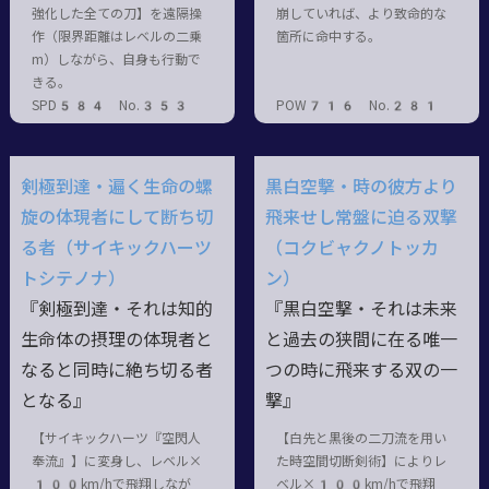
強化した全ての刀】を遠隔操
崩していれば、より致命的な
作（限界距離はレベルの二乗
箇所に命中する。
m）しながら、自身も行動で
きる。
SPD584 No.353
POW716 No.281
剣極到達・遍く生命の螺
黒白空撃・時の彼方より
旋の体現者にして断ち切
飛来せし常盤に迫る双撃
る者（サイキックハーツ
（コクビャクノトッカ
トシテノナ）
ン）
『剣極到達・それは知的
『黒白空撃・それは未来
生命体の摂理の体現者と
と過去の狭間に在る唯一
なると同時に絶ち切る者
つの時に飛来する双の一
となる』
撃』
【サイキックハーツ『空閃人
【白先と黒後の二刀流を用い
奉流』】に変身し、レベル×
た時空間切断剣術】によりレ
100km/hで飛翔しなが
ベル×100km/hで飛翔