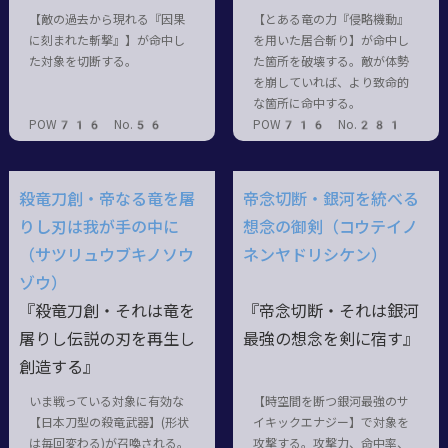
【敵の過去から現れる『因果
【とある竜の力『侵略機動』
に刻まれた斬撃』】が命中し
を用いた居合斬り】が命中し
た対象を切断する。
た箇所を破壊する。敵が体勢
を崩していれば、より致命的
な箇所に命中する。
POW716 No.56
POW716 No.281
殺竜刀創・帝なる竜を屠
帝念切断・銀河を統べる
りし刃は我が手の中に
想念の御剣（コウテイノ
（サツリュウブキノソウ
ネンヤドリシケン）
ゾウ）
『殺竜刀創・それは竜を
『帝念切断・それは銀河
屠りし伝説の刃を再生し
最強の想念を剣に宿す』
創造する』
いま戦っている対象に有効な
【時空間を断つ銀河最強のサ
【日本刀型の殺竜武器】(形状
イキックエナジー】で対象を
は毎回変わる)が召喚される。
攻撃する。攻撃力、命中率、