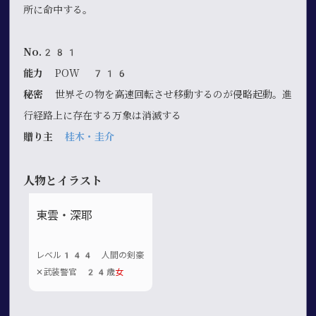
所に命中する。
No.281
能力
POW 716
秘密
世界その物を高速回転させ移動するのが侵略起動。進
行経路上に存在する万象は消滅する
贈り主
桂木・圭介
人物とイラスト
東雲・深耶
レベル144 人間の剣豪
✕武装警官 24歳
女