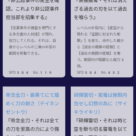
『非公認事件の発生を確
『黒後痕奪・それは消え
認。これより非公認事件
ざる過去の刃を以て過去
担当部を招集する』
を喰らう』
【怪異事件の捜査を専門とす
レベルm半径内に【虚空から
る多方面の人材達】が現れ、
現れる『空間に刻まれた斬
協力してくれる。それは、自
撃』】を放ち、命中した敵か
身からレベルの二乗m半径の
ら【過去の鍛錬の経験】と
範囲を移動できる。
【過去の戦闘の経験】を奪
う。範囲内が暗闇なら威力3
倍。
SPD584 No.119
SPD584 No.452
帝念全刀・最果てにて煌
碎輝雷切・紫電は無限内
めく刀の鋭さ（テイネン
包せし幻想の為に（サイ
ゼントウ）
キライキリ）
『帝念全刀・それは全て
『碎輝雷切・それは時と
の刀を至高の力により強
空を断ち切る雷電を以て