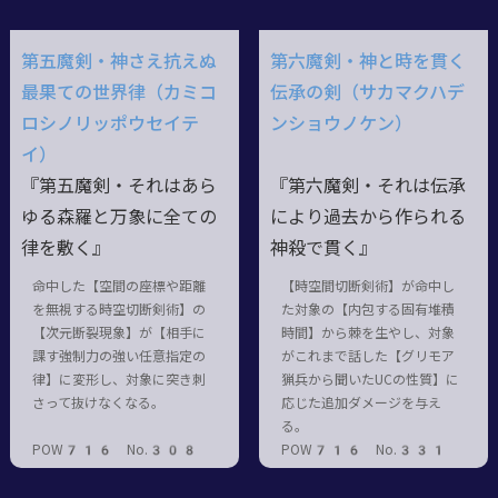
第五魔剣・神さえ抗えぬ
第六魔剣・神と時を貫く
最果ての世界律（カミコ
伝承の剣（サカマクハデ
ロシノリッポウセイテ
ンショウノケン）
イ）
『第五魔剣・それはあら
『第六魔剣・それは伝承
ゆる森羅と万象に全ての
により過去から作られる
律を敷く』
神殺で貫く』
命中した【空間の座標や距離
【時空間切断剣術】が命中し
を無視する時空切断剣術】の
た対象の【内包する固有堆積
【次元断裂現象】が【相手に
時間】から棘を生やし、対象
課す強制力の強い任意指定の
がこれまで話した【グリモア
律】に変形し、対象に突き刺
猟兵から聞いたUCの性質】に
さって抜けなくなる。
応じた追加ダメージを与え
る。
POW716 No.308
POW716 No.331