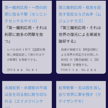
第一魔剣応用・一閃の刹
第三魔剣応用・相克を超
那に宿る千撃（センニシ
克す背反ならざぬ矛（ム
テセンナルヤイバ）
ジュンナラズ）
『第一魔剣応用・それは
『第三魔剣応用・それは
刹那に数多の閃撃を放
世界の復元による帰滅を
つ』
破却する』
レベル分の1秒で【空間を無
自身が操縦する【時空切断に
視し精密指定して放たれる千
よる世界の修正力を利用した
の斬撃】を発射できる。
剣術】の【概念破壊】と【因
果破壊】を増強する。
SPD584 No.91
POW716 No.280
永滅反剣・水銀蛇の不滅
紅帝斬撃・刃は因を消し
は反を司る剣に断ち切ら
去り世界に果を残す（ク
れる（エイメツハンケ
テイザンゲキ）