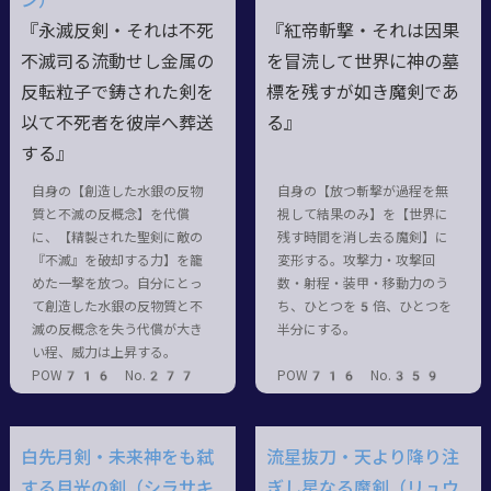
ン）
『永滅反剣・それは不死
『紅帝斬撃・それは因果
不滅司る流動せし金属の
を冒涜して世界に神の墓
反転粒子で鋳された剣を
標を残すが如き魔剣であ
以て不死者を彼岸へ葬送
る』
する』
自身の【創造した水銀の反物
自身の【放つ斬撃が過程を無
質と不滅の反概念】を代償
視して結果のみ】を【世界に
に、【精製された聖剣に敵の
残す時間を消し去る魔剣】に
『不滅』を破却する力】を籠
変形する。攻撃力・攻撃回
めた一撃を放つ。自分にとっ
数・射程・装甲・移動力のう
て創造した水銀の反物質と不
ち、ひとつを5倍、ひとつを
滅の反概念を失う代償が大き
半分にする。
い程、威力は上昇する。
POW716 No.277
POW716 No.359
白先月剣・未来神をも弑
流星抜刀・天より降り注
する月光の剣（シラサキ
ぎし星なる魔剣（リュウ