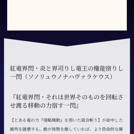
紅竜界閃・炎と界司りし竜王の権能宿りし
一閃（ソノリュウノナハヴァラケウス）
『紅竜界閃・それは世界そのものを回転さ
せ渡る移動の力宿す一閃』
【とある竜の力『侵略機動』を用いた居合斬り】が命中した
箇所を破壊する。敵が体勢を崩していれば、より致命的な箇