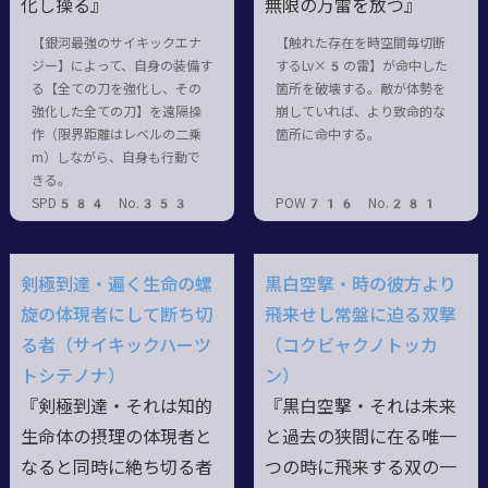
化し操る』
無限の万雷を放つ』
【銀河最強のサイキックエナ
【触れた存在を時空間毎切断
ジー】によって、自身の装備す
するLv×5の雷】が命中した
る【全ての刀を強化し、その
箇所を破壊する。敵が体勢を
強化した全ての刀】を遠隔操
崩していれば、より致命的な
作（限界距離はレベルの二乗
箇所に命中する。
m）しながら、自身も行動で
きる。
SPD584 No.353
POW716 No.281
剣極到達・遍く生命の螺
黒白空撃・時の彼方より
旋の体現者にして断ち切
飛来せし常盤に迫る双撃
る者（サイキックハーツ
（コクビャクノトッカ
トシテノナ）
ン）
『剣極到達・それは知的
『黒白空撃・それは未来
生命体の摂理の体現者と
と過去の狭間に在る唯一
なると同時に絶ち切る者
つの時に飛来する双の一