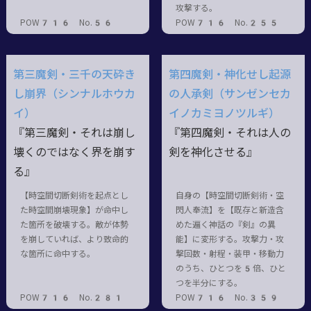
攻撃する。
POW716 No.56
POW716 No.255
第三魔剣・三千の天砕き
第四魔剣・神化せし起源
し崩界（シンナルホウカ
の人承剣（サンゼンセカ
イ）
イノカミヨノツルギ）
『第三魔剣・それは崩し
『第四魔剣・それは人の
壊くのではなく界を崩す
剣を神化させる』
る』
【時空間切断剣術を起点とし
自身の【時空間切断剣術・空
た時空間崩壊現象】が命中し
閃人奉流】を【既存と新造含
た箇所を破壊する。敵が体勢
めた遍く神話の『剣』の異
を崩していれば、より致命的
能】に変形する。攻撃力・攻
な箇所に命中する。
撃回数・射程・装甲・移動力
のうち、ひとつを5倍、ひと
つを半分にする。
POW716 No.281
POW716 No.359