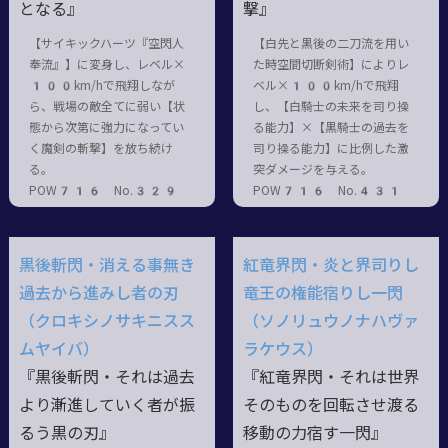
となる』
撃』
【サイキックハーツ『空閃人
【白先と黒後の二刀流を用い
奉流』】に変身し、レベル×
た時空間切断剣術】によりレ
100km/hで飛翔しなが
ベル×100km/hで飛翔
ら、戦場の敵全てに弱い【状
し、【白騎士の未来を司り操
態から次第に強力になってい
る能力】×【黒騎士の過去を
く魔剣の斬撃】を放ち続け
司り操る能力】に比例した激
る。
突ダメージを与える。
POW716 No.329
POW716 No.431
黒後斬閃・消える事無き
紅竜界閃・炎と界司りし
過去から進みし者の刃
竜王の権能宿りし一閃
（クロキシノサキニスス
（ソノリュウノナハヴァ
ムヤイバ）
ラケウス）
『黒後斬閃・それは過去
『紅竜界閃・それは世界
より漸進していく者が振
そのものを回転させ渡る
るう黒の刃』
移動の力宿す一閃』