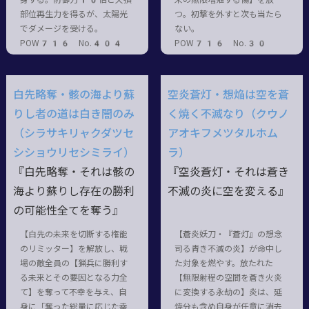
部位再生力を得るが、太陽光
つ。初撃を外すと次も当たら
でダメージを受ける。
ない。
POW716 No.404
POW716 No.30
白先略奪・骸の海より蘇
空炎蒼灯・想焔は空を蒼
りし者の道は白き闇のみ
く焼く不滅なり（クウノ
（シラサキリャクダツセ
アオキフメツタルホム
シショウリセシミライ）
ラ）
『白先略奪・それは骸の
『空炎蒼灯・それは蒼き
海より蘇りし存在の勝利
不滅の炎に空を変える』
の可能性全てを奪う』
【白先の未来を切断する権能
【蒼炎妖刀・『蒼灯』の想念
のリミッター】を解放し、戦
司る青き不滅の炎】が命中し
場の敵全員の【猟兵に勝利す
た対象を燃やす。放たれた
る未来とその要因となる力全
【無限射程の空間を蒼き火炎
て】を奪って不幸を与え、自
に変換する永劫の】炎は、延
身に「奪った総量に応じた幸
焼分も含め自身が任意に消去