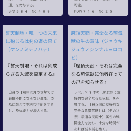
運」を付与する。
可能。
SPD584 No.409
POW716 No.25
誓天制地・唯一つの未来
魔頂天廻・完全なる蒸気
に殉じるは剣の道の果て
獣の生の意味（ジョウキ
（ケンノミチノハテ）
ジュウノシンナルヨロコ
ビ）
『誓天制地・それは剣成
『魔頂天廻・それは完全
らざる入滅を否定する』
なる蒸気獣に他者在って
の己を知らせる』
自身の【剣術以外の攻撃では
レベル×1体の【猟兵側に友
戦闘不能にならない異能】の
好的な完全なる蒸気獣】を召
為に敢えて不利な行動をする
喚する。［猟兵側に友好的な
と、身体能力が増大する。
完全なる蒸気獣］は【その状
況に最適な災魔十】属性の戦
闘能力を持ち、十分な時間が
あれば城や街を築く。