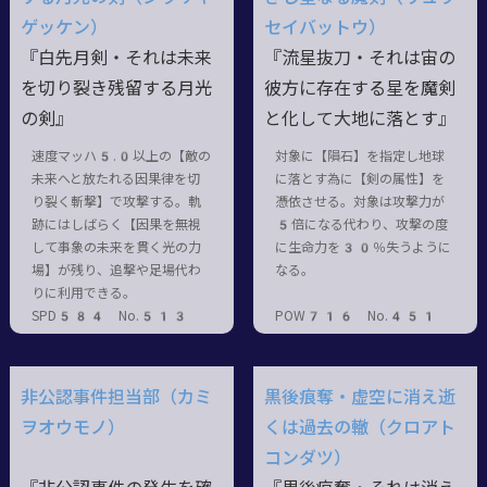
ゲッケン）
セイバットウ）
『白先月剣・それは未来
『流星抜刀・それは宙の
を切り裂き残留する月光
彼方に存在する星を魔剣
の剣』
と化して大地に落とす』
速度マッハ5.0以上の【敵の
対象に【隕石】を指定し地球
未来へと放たれる因果律を切
に落とす為に【剣の属性】を
り裂く斬撃】で攻撃する。軌
憑依させる。対象は攻撃力が
跡にはしばらく【因果を無視
5倍になる代わり、攻撃の度
して事象の未来を貫く光の力
に生命力を30％失うように
場】が残り、追撃や足場代わ
なる。
りに利用できる。
SPD584 No.513
POW716 No.451
非公認事件担当部（カミ
黒後痕奪・虚空に消え逝
ヲオウモノ）
くは過去の轍（クロアト
コンダツ）