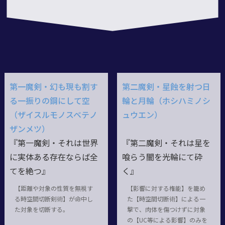
第一魔剣・幻も現も割す
第二魔剣・星蝕を射つ日
る一振りの鋼にして空
輪と月輪（ホシハミノシ
（ザイスルモノスベテノ
ュウエン）
ザンメツ）
『第一魔剣・それは世界
『第二魔剣・それは星を
に実体ある存在ならば全
喰らう闇を光輪にて砕
てを絶つ』
く』
【距離や対象の性質を無視す
【影響に対する権能】を籠め
る時空間切断剣術】が命中し
た【時空間切断術】による一
た対象を切断する。
撃で、肉体を傷つけずに対象
の【UC等による影響】のみを