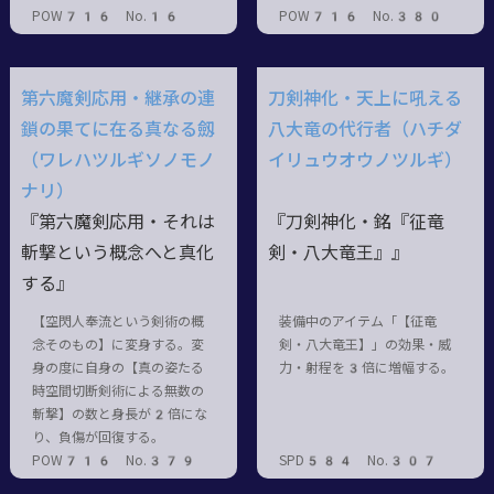
POW716 No.16
POW716 No.380
第六魔剣応用・継承の連
刀剣神化・天上に吼える
鎖の果てに在る真なる劔
八大竜の代行者（ハチダ
（ワレハツルギソノモノ
イリュウオウノツルギ）
ナリ）
『第六魔剣応用・それは
『刀剣神化・銘『征竜
斬撃という概念へと真化
剣・八大竜王』』
する』
【空閃人奉流という剣術の概
装備中のアイテム「【征竜
念そのもの】に変身する。変
剣・八大竜王】」の効果・威
身の度に自身の【真の姿たる
力・射程を3倍に増幅する。
時空間切断剣術による無数の
斬撃】の数と身長が2倍にな
り、負傷が回復する。
POW716 No.379
SPD584 No.307