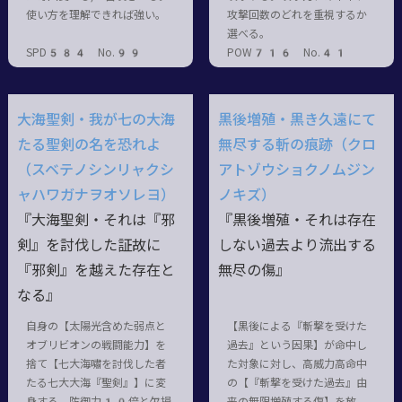
使い方を理解できれば強い。
攻撃回数のどれを重視するか
選べる。
SPD584 No.99
POW716 No.41
大海聖剣・我が七の大海
黒後増殖・黒き久遠にて
たる聖剣の名を恐れよ
無尽する斬の痕跡（クロ
（スベテノシンリャクシ
アトゾウショクノムジン
ャハワガナヲオソレヨ）
ノキズ）
『大海聖剣・それは『邪
『黒後増殖・それは存在
剣』を討伐した証故に
しない過去より流出する
『邪剣』を越えた存在と
無尽の傷』
なる』
自身の【太陽光含めた弱点と
【黒後による『斬撃を受けた
オブリビオンの戦闘能力】を
過去』という因果】が命中し
捨て【七大海嘯を討伐した者
た対象に対し、高威力高命中
たる七大大海『聖剣』】に変
の【『斬撃を受けた過去』由
身する。防御力10倍と欠損
来の無限増殖する傷】を放