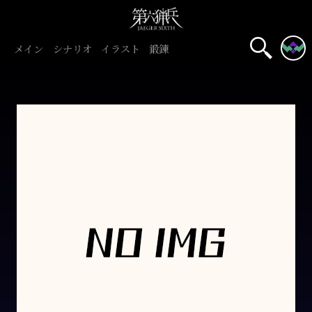
メイン
シナリオ
イラスト
鍛錬