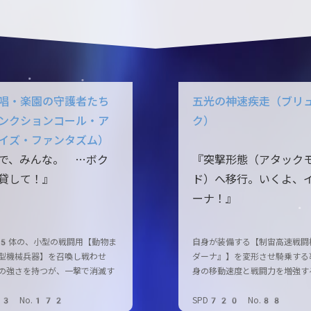
唱・楽園の守護者たち
五光の神速疾走（ブリ
ンクションコール・ア
ク）
イズ・ファンタズム）
で、みんな。 …ボク
『突撃形態（アタック
貸して！』
ド）へ移行。いくよ、
ーナ！』
5体の、小型の戦闘用【動物ま
自身が装備する【制宙高速戦闘
型機械兵器】を召喚し戦わせ
ダーナ』】を変形させ騎乗する
の強さを持つが、一撃で消滅す
身の移動速度と戦闘力を増強す
03 No.172
SPD720 No.88