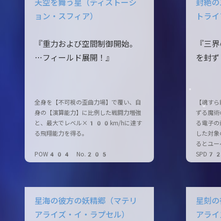
天空を舞う星（ディストーシ
封絶の
ョン・スフィア）
トライ
『重力および空間制御開始。
『三界
…フィールド展開！』
を封ず
全身を【不可視の歪曲力場】で覆い、自
【魂すら
身の【演算能力】に比例した戦闘力増強
ずる魔術
と、最大でレベル×100km/hに達す
る電子の
る飛翔能力を得る。
した対象
るとユー
POW404 No.205
SPD7
星海の彼方の妖精郷（マテリ
星刻の
アライズ・イ・ラプセル）
アライ