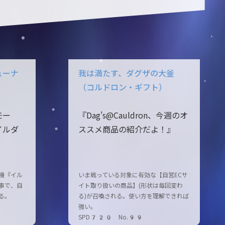
ューナ
我は満たす、ダグザの大釜
（コルドロン・ギフト）
モー
『Dag's@Cauldron、今週のオ
イルダ
ススメ商品の紹介だよ！』
機『イル
いま戦っている対象に有効な【自営ECサ
事で、自
イト取り扱いの商品】(形状は毎回変わ
る。
る)が召喚される。使い方を理解できれば
強い。
SPD720 No.99