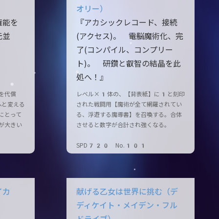
オリー）
権能を
『アカシックレコード、接続
元並
(アクセス)。 ――電脳魔術化、完
了(コンパイル、コンプリー
ト)。 研鑽と叡智の結晶を此
処へ！』
を代償
レベル×1体の、【背表紙】に1と刻印
へと変える
された戦闘用【魔術が全て網羅されてい
にとって
る、浮遊する魔導書】を召喚する。合体
が大きい
させると数字が合計され強くなる。
SPD720 No.101
イカ
献げる乙女は世界に挑む（デ
ディケイト・メイデン・フル