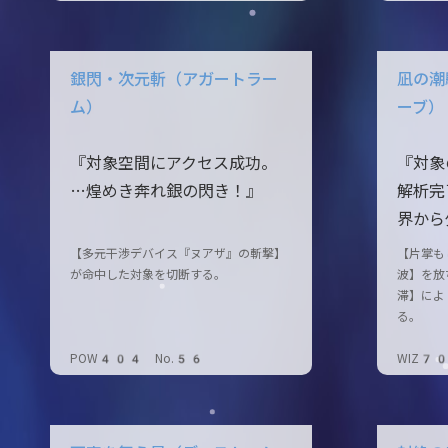
銀閃・次元斬（アガートラー
凪の潮
ム）
ーブ）
『対象空間にアクセス成功。
『対象
…煌めき奔れ銀の閃き！』
解析完
界から
【多元干渉デバイス『ヌアザ』の斬撃】
【片掌も
が命中した対象を切断する。
波】を放
滞】によ
る。
POW404 No.56
WIZ7