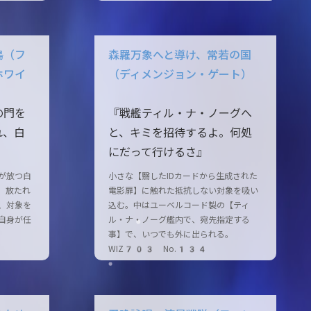
鳥（フ
森羅万象へと導け、常若の国
ホワイ
（ディメンジョン・ゲート）
の門を
『戦艦ティル・ナ・ノーグへ
れ、白
と、キミを招待するよ。何処
にだって行けるさ』
が放つ白
小さな【翳したIDカードから生成された
。放たれ
電影扉】に触れた抵抗しない対象を吸い
、対象を
込む。中はユーベルコード製の【ティ
自身が任
ル・ナ・ノーグ艦内で、宛先指定する
事】で、いつでも外に出られる。
WIZ703 No.134