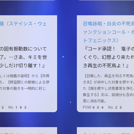
騒（ステイシス・ウェ
召喚詠唱・白炎の不死
ァンクションコール・
トフェニックス）
の固有振動数について
『コード承認！ 電子
了。…さあ、キミを世
くぐり、幻想より来た
少しだけ切り離す！』
き再生の不死鳥よ！』
しくは戦艦の副砲】から【共鳴
【召喚した、再生を司る不死鳥
ち、【時空間との断絶による停
き炎】が命中した対象を燃やす
り対象の動きを一時的に封じ
た【傷を癒やし状態異常を浄化
蘇生する】炎は、延焼分も含め
意に消去可能。
03 No.183
POW404 No.25