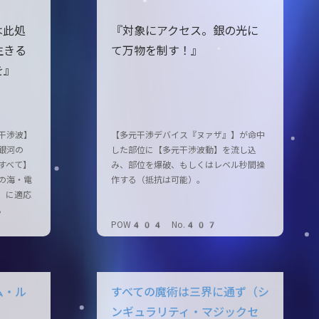
は此処
『対象にアクセス。銀の光に
生きる
て万物を制す！』
を』
干渉波】
【多元干渉デバイス『ヌァザ』】が命中
銀河の
した部位に【多元干渉波動】を流し込
すべて】
み、部位を爆破、もしくはレベル秒間操
の海・電
作する（抵抗は可能）。
］に適応
。
POW404 No.407
ム・ル
すべての魔術は三界に通ず（シ
ンギュラリティ・マジックセ