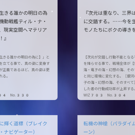
生きる誰かの明日の為
『次元は重なり、三界
機動戦艦ティル・ナ・
に交錯する。……今を
、現実空間へマテリア
モノたちにボクの導き
！』
生きる誰かの明日の為に】」と
【次元が交錯し行動不能となる
を立てる事で、真の姿に変身す
を降らせる事で、戦場全体が【
が正義であるほど、真の姿は更
海・電子の海・幻想の海、その
れる。
と同じ環境に変化する。［銀河
子の海・幻想の海、そのすべて
した者の行動成功率が上昇する
04 No.330
WIZ703 No.304
に輝く道標（ブレイク
転機の神槍（パラダイ
・ナビゲーター）
ーン）