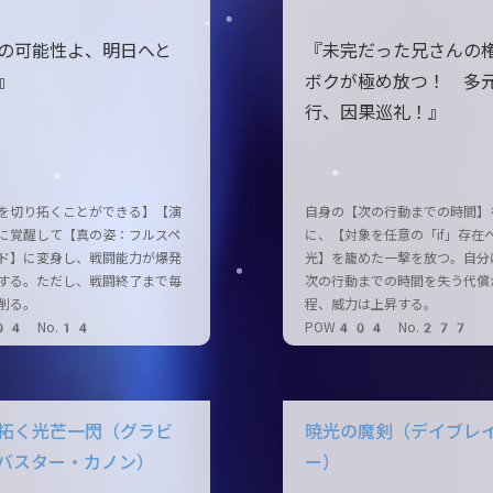
の可能性よ、明日へと
『未完だった兄さんの
』
ボクが極め放つ！ 多
行、因果巡礼！』
を切り拓くことができる】【演
自身の【次の行動までの時間】
に覚醒して【真の姿：フルスペ
に、【対象を任意の「if」存在
ド】に変身し、戦闘能力が爆発
光】を籠めた一撃を放つ。自分
する。ただし、戦闘終了まで毎
次の行動までの時間を失う代償
削る。
程、威力は上昇する。
04 No.14
POW404 No.277
拓く光芒一閃（グラビ
暁光の魔剣（デイブレ
バスター・カノン）
ー）