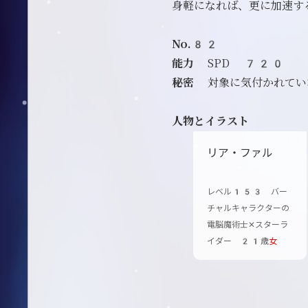
身軽になれば、更に加速す
No.82
能力
SPD 720
秘密
対象に気付かれてい
人物とイラスト
リア・ファル
レベル153 バー
チャルキャラクターの
電脳魔術士✕スターラ
イダー 21歳
女