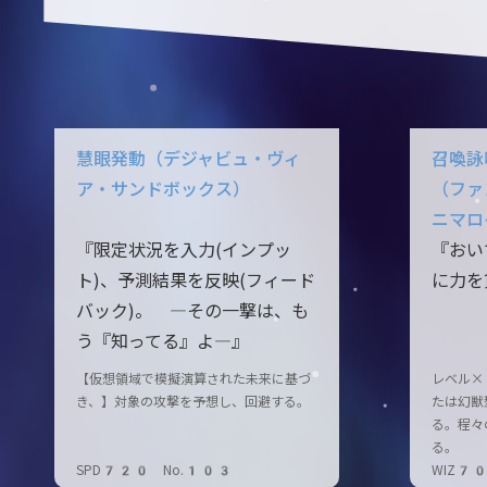
慧眼発動（デジャビュ・ヴィ
召喚詠
ア・サンドボックス）
（ファ
ニマロ
『限定状況を入力(インプッ
『おい
ト)、予測結果を反映(フィード
に力を
バック)。 ―その一撃は、も
う『知ってる』よ―』
【仮想領域で模擬演算された未来に基づ
レベル×
き、】対象の攻撃を予想し、回避する。
たは幻獣
る。程々
る。
SPD720 No.103
WIZ7