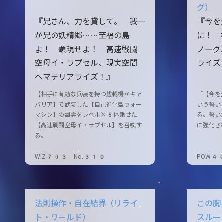
グ）
『兄さん、力を貸して。 ――我
『今を
が兄の妖精郷……至福の島
に！ 
よ！ 顕現せよ！ 高速戦闘
ノーグ
空母イ・ラプセル、現実空間
ライズ
へマテリアライズ！』
【相手に有効な兵装を持つ艦載機かキャ
「【今を
バリア】で武装した【自己進化型ウォー
いう誓い
マシン】の幽霊をレベル×5体乗せた
る。誓い
【高速戦闘空母イ・ラプセル】を召喚す
に強化さ
る。
WIZ703 No.310
POW4
法則操作・自在結界（リライ
この胸
ト・ワールド）
スルー