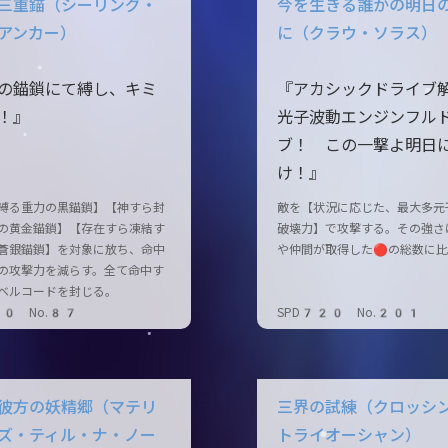
三重錨（シーリング・
今を生きる誰かの明日
アンカー）
に（クラウ・ソラス）
の錨鎖にて縛し、キミ
『アカシックドライブ
！』
光子波動エンジンフル
ブ！ この一撃よ明日
け！』
縛る重力の黒錨鎖】【神すら封
敵を【状況に応じた、最大多元
の黄金錨鎖】【存在すら凍結す
破壊力】で攻撃する。その強さ
蒼銀錨鎖】を対象に放ち、命中
や仲間が取得した🔴の総数に
の攻撃力を減らす。全て命中す
ベルコードを封じる。
20 No.87
SPD720 No.201
彼方の妖精郷（マテリ
三界の試練（クロッシ
ズ・ティル・ナ・ノー
トライオーシャン）