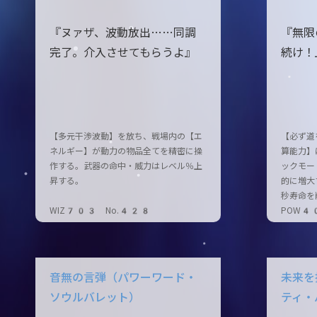
『ヌァザ、波動放出……同調
『無限
完了。介入させてもらうよ』
続け！
【多元干渉波動】を放ち、戦場内の【エ
【必ず道
ネルギー】が動力の物品全てを精密に操
算能力】
作する。武器の命中・威力はレベル％上
ックモー
昇する。
的に増大
秒寿命を
WIZ703 No.428
POW4
音無の言弾（パワーワード・
未来を
ソウルバレット）
ティ・