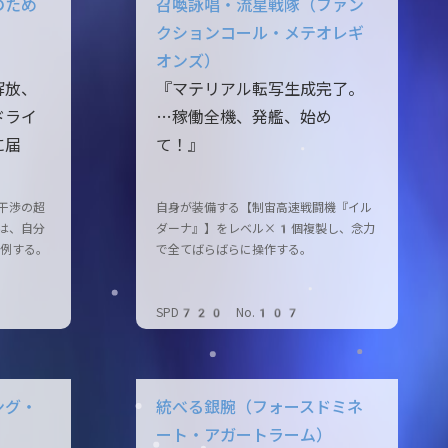
のため
召喚詠唱・流星戦隊（ファン
クションコール・メテオレギ
オンズ）
解放、
『マテリアル転写生成完了。
ドライ
…稼働全機、発艦、始め
に届
て！』
干渉の超
自身が装備する【制宙高速戦闘機『イル
は、自分
ダーナ』】をレベル×1個複製し、念力
比例する。
で全てばらばらに操作する。
SPD720 No.107
ング・
統べる銀腕（フォースドミネ
ート・アガートラーム）