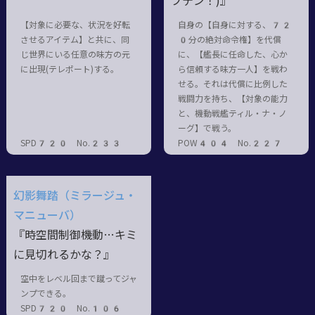
プテン！)』
【対象に必要な、状況を好転
自身の【自身に対する、72
させるアイテム】と共に、同
0分の絶対命令権】を代償
じ世界にいる任意の味方の元
に、【艦長に任命した、心か
に出現(テレポート)する。
ら信頼する味方一人】を戦わ
せる。それは代償に比例した
戦闘力を持ち、【対象の能力
と、機動戦艦ティル・ナ・ノ
ーグ】で戦う。
SPD720 No.233
POW404 No.227
幻影舞踏（ミラージュ・
マニューバ）
『時空間制御機動…キミ
に見切れるかな？』
空中をレベル回まで蹴ってジャ
ンプできる。
SPD720 No.106