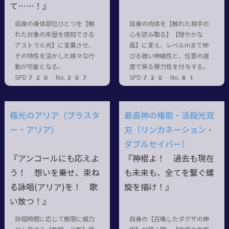
て……！』
自身の身体部位ひとつを【触
自身の肉体を【触れた相手の
れた対象の来歴を感知できる
心を読み取る】【穏やかな
アストラル光】に変異させ、
風】に変え、レベルmまで伸
その特性を活かした様々な行
びる強い伸縮性と、任意の速
動が可能となる。
度で戻る弾力性を付与する。
SPD720 No.207
SPD720 No.81
極光のアリア（ブラスタ
最高神の権能・活殺光双
ー・アリア）
刃（リンカネーション・
ダブルセイバー）
『アンコールにも応えよ
『神棍よ！ 過去も現在
う！ 想いを乗せ、束ね
も未来も、全てを繋ぐ螺
る詠唱(アリア)を！ 歌
旋を描け！』
い放つ！』
詠唱時間に応じて無限に威力
自身の【召喚したダグザの神