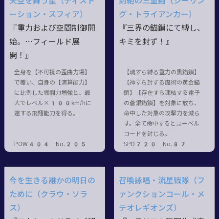
天空を舞う星（ディスト
封絶の三重錨（シーリン
ーション・スフィア）
グ・トライアンカー）
『重力および空間制御開
『三界の錨鎖にて縛し、
始。…フィールド展
キミを封ず！』
開！』
全身を【不可視の歪曲力場】
【魂すら縛る重力の黒錨鎖】
で覆い、自身の【演算能力】
【神すら封ずる魔術の黄金錨
に比例した戦闘力増強と、最
鎖】【存在すら凍結する電子
大でレベル×100km/hに
の蒼銀錨鎖】を対象に放ち、
達する飛翔能力を得る。
命中した対象の攻撃力を減ら
す。全て命中するとユーベル
コードを封じる。
POW404 No.205
SPD720 No.87
今を生きる誰かの明日の
召喚詠唱・流星戦隊（フ
ために（クラウ・ソラ
ァンクションコール・メ
ス）
テオレギオンズ）