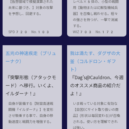
【仮想領域で模擬演算された
レベル×5体の、小型の戦闘
未来に基づき、】対象の攻撃
用【動物または幻獣型機械兵
を予想し、回避する。
器】を召喚し戦わせる。程々
の強さを持つが、一撃で消滅
する。
SPD720 No.103
WIZ703 No.172
五光の神速疾走（ブリュ
我は満たす、ダグザの大
ーナク）
釜（コルドロン・ギフ
ト）
『突撃形態（アタックモ
『Dag's@Cauldron、今週
ード）へ移行。いくよ、
のオススメ商品の紹介だ
イルダーナ！』
よ！』
自身が装備する【制宙高速戦
いま戦っている対象に有効な
闘機『イルダーナ』】を変形
【自営ECサイト取り扱いの商
させ騎乗する事で、自身の移
品】(形状は毎回変わる)が召喚
動速度と戦闘力を増強する。
される。使い方を理解できれ
ば強い。