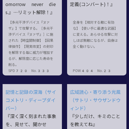
omorrow never die
定義(コンバート)！』
s.』…リミット解除！』
【多元干渉デバイス『ヌァ
全身を【相対する敵に有効
ザ』】で攻撃する。［多元干
な】【使い手に最適な武器】
渉デバイス『ヌァザ』］に施
に変える。あらゆる攻撃に対
された【時空間制御】【因果
しほぼ無敵になるが、自身は
律操作】【現実改変】の封印
全く動けない。
を解除する毎に威力が増加す
るが、解除度に応じた寿命を
削る。
SPD720 No.333
POW404 No.23
記憶と記録の深海（サイ
広域読心・寄り添う光風
コメトリ・ディープダイ
（サトリ・サウザンドウ
バー）
ィンド）
『深く深く刻まれた事象
『少しだけ、キミのこと
を、見せて、聞かせ
を教えてね』