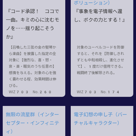
ボリューション）
『コード承認！ ココで
『事象を電子情報へ還
一曲。キミの心に沈むモ
し、ボクの力とする！』
ノを……揺り起こそう
か』
【召喚した三弦の金の竪琴か
対象のユーベルコードを防御
ら楽曲】を披露した指定の全
すると、それを【防御しきれ
対象に【強烈な、喜・怒・
ずとも中和相殺し、進化させ
哀・楽・眠気のうち任意の】
て】、1度だけ借用できる。
感情を与える。対象の心を強
戦闘終了後解除される。
く震わせる程、効果時間は伸
びる。
WIZ703 No.260
WIZ703 No.174
無限の流星群（インター
電子幻想の申し子（バー
セプター・インフィニテ
チャルキャラクター）
ィ）