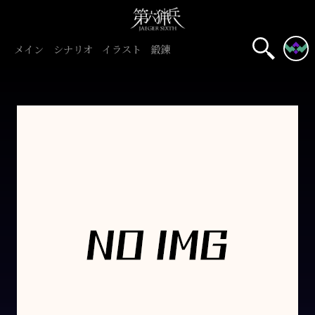
メイン
シナリオ
イラスト
鍛錬