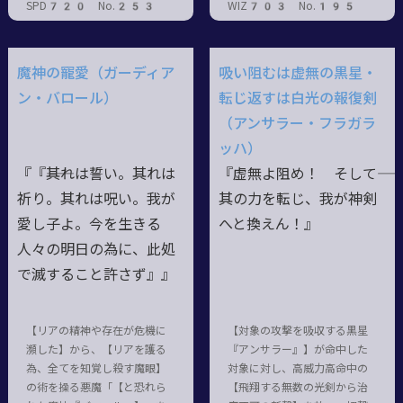
SPD720 No.253
WIZ703 No.195
魔神の寵愛（ガーディア
吸い阻むは虚無の黒星・
ン・バロール）
転じ返すは白光の報復剣
（アンサラー・フラガラ
ッハ）
『『――其れは誓い。其れは
『虚無よ阻め！ そして――
祈り。其れは呪い。我が
其の力を転じ、我が神剣
愛し子よ。今を生きる
へと換えん！』
人々の明日の為に、此処
で滅すること許さず』』
【リアの精神や存在が危機に
【対象の攻撃を吸収する黒星
瀕した】から、【リアを護る
『アンサラー』】が命中した
為、全てを知覚し殺す魔眼】
対象に対し、高威力高命中の
の術を操る悪魔「【と恐れら
【飛翔する無数の光剣から治