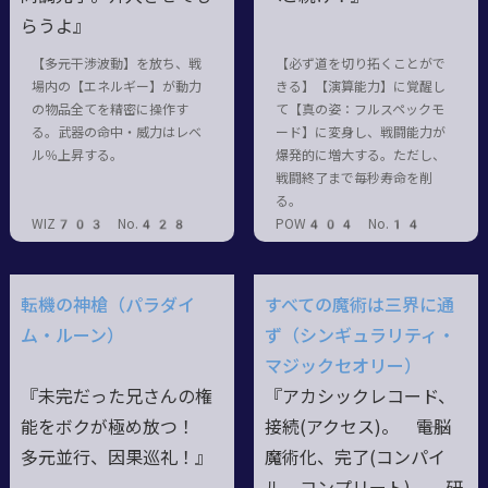
らうよ』
【多元干渉波動】を放ち、戦
【必ず道を切り拓くことがで
場内の【エネルギー】が動力
きる】【演算能力】に覚醒し
の物品全てを精密に操作す
て【真の姿：フルスペックモ
る。武器の命中・威力はレベ
ード】に変身し、戦闘能力が
ル％上昇する。
爆発的に増大する。ただし、
戦闘終了まで毎秒寿命を削
る。
WIZ703 No.428
POW404 No.14
転機の神槍（パラダイ
すべての魔術は三界に通
ム・ルーン）
ず（シンギュラリティ・
マジックセオリー）
『未完だった兄さんの権
『アカシックレコード、
能をボクが極め放つ！
接続(アクセス)。 ――電脳
多元並行、因果巡礼！』
魔術化、完了(コンパイ