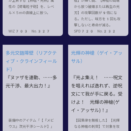
が上昇する【熱唱・光熱】属
棍】が輝く間、【神棍の両端
性の【荷電粒子砲】を、レベ
から放つ破壊または再生の光
ル×５mの直線上に放つ。
刃】の攻撃回数が9倍にな
る。ただし、味方を1回も攻
撃しないと寿命が減る。
WIZ703 No.327
SPD720 No.232
多元交錯障壁（リアクテ
光輝の神槍（ゲイ・アッ
ィブ・クラインフィール
サル）
ド）
『ヌァザを連動、……多
『光よ集え！ ……呪文
元干渉、最大出力！』
を唱えれば逸れず、逆呪
文にて我が手に戻る。受
けよ！ 光輝の神槍(ゲ
イ・アッサル)！』
装備中のアイテム「【『メビ
【因果律を無視した】【光輝
ウス』次元干渉シールド】」
なる神槍の刺突】で対象を攻