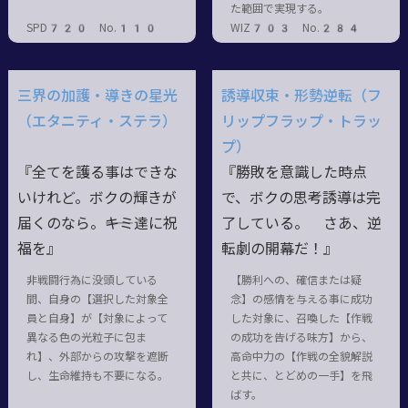
た範囲で実現する。
SPD720 No.110
WIZ703 No.284
三界の加護・導きの星光
誘導収束・形勢逆転（フ
（エタニティ・ステラ）
リップフラップ・トラッ
プ）
『全てを護る事はできな
『勝敗を意識した時点
いけれど。ボクの輝きが
で、ボクの思考誘導は完
届くのなら。――キミ達に祝
了している。 さあ、逆
福を』
転劇の開幕だ！』
非戦闘行為に没頭している
【勝利への、確信または疑
間、自身の【選択した対象全
念】の感情を与える事に成功
員と自身】が【対象によって
した対象に、召喚した【作戦
異なる色の光粒子に包ま
の成功を告げる味方】から、
れ】、外部からの攻撃を遮断
高命中力の【作戦の全貌解説
し、生命維持も不要になる。
と共に、とどめの一手】を飛
ばす。