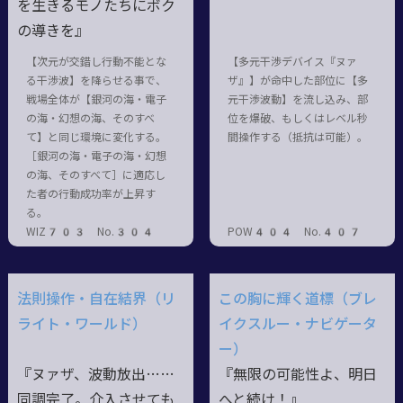
を生きるモノたちにボク
の導きを』
【次元が交錯し行動不能とな
【多元干渉デバイス『ヌァ
る干渉波】を降らせる事で、
ザ』】が命中した部位に【多
戦場全体が【銀河の海・電子
元干渉波動】を流し込み、部
の海・幻想の海、そのすべ
位を爆破、もしくはレベル秒
て】と同じ環境に変化する。
間操作する（抵抗は可能）。
［銀河の海・電子の海・幻想
の海、そのすべて］に適応し
た者の行動成功率が上昇す
る。
WIZ703 No.304
POW404 No.407
法則操作・自在結界（リ
この胸に輝く道標（ブレ
ライト・ワールド）
イクスルー・ナビゲータ
ー）
『ヌァザ、波動放出……
『無限の可能性よ、明日
同調完了。介入させても
へと続け！』