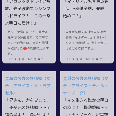
『アカシックドライブ解
『マテリアル転写生成完
放、光子波動エンジンフ
了。…稼働全機、発艦、
ルドライブ！ この一撃
始めて！』
よ明日に届け！』
敵を【状況に応じた、最大多
自身が装備する【制宙高速戦
元干渉の超破壊力】で攻撃す
闘機『イルダーナ』】をレベ
る。その強さは、自分や仲間
ル×1個複製し、念力で全て
が取得した🔴の総数に比例す
ばらばらに操作する。
る。
SPD720 No.201
SPD720 No.107
星海の彼方の妖精郷（マ
星刻の彼方の妖精郷（マ
テリアライズ・イ・ラプ
テリアライズ・ティル・
セル）
ナ・ノーグ）
『兄さん、力を貸して。
『今を生きる誰かの明日
――我が兄の妖精郷……至
の為に！ 機動戦艦ティ
福の島よ！ 顕現せよ！
ル・ナ・ノーグ、現実空