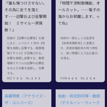
『誰も傷つけさせない。
『物理干渉制御機能、オ
その為に全てを落と
ールカット。……電子の
す……迎撃および反撃開
海からお邪魔します、っ
始！ ミサイル一斉発
てね』
射！』
自身が【迎撃の必要性】を感
肉体の一部もしくは全部を
じると、レベル×1体の【攻
【非実体電影体】に変異さ
撃を相殺し反撃する、無限増
せ、非実体電影体の持つ特性
殖ミサイル】が召喚される。
と、狭い隙間に入り込む能力
攻撃を相殺し反撃する、無限
を得る。
増殖ミサイルは迎撃の必要性
を与えた対象を追跡し、攻撃
する。
WIZ703 No.235
POW404 No.254
森羅明察（アナライズ・
独創・術式刻印弾・脆弱
ザ・ユニバース）
（デミルーン・ウィーク