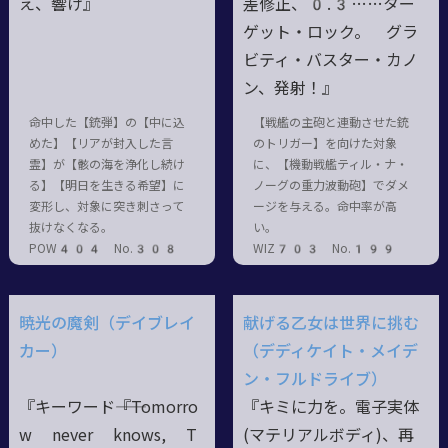
え、響け』
差修正、0.3……ター
ゲット・ロック。 グラ
ビティ・バスター・カノ
ン、発射！』
命中した【銃弾】の【中に込
【戦艦の主砲と連動させた銃
めた】【リアが封入した言
のトリガー】を向けた対象
霊】が【骸の海を浄化し続け
に、【機動戦艦ティル・ナ・
る】【明日を生きる希望】に
ノーグの重力波動砲】でダメ
変形し、対象に突き刺さって
ージを与える。命中率が高
抜けなくなる。
い。
POW404 No.308
WIZ703 No.199
暁光の魔剣（デイブレイ
献げる乙女は世界に挑む
カー）
（デディケイト・メイデ
ン・フルドライブ）
『キーワード――『Tomorro
『キミに力を。電子実体
w never knows, T
(マテリアルボディ)、再