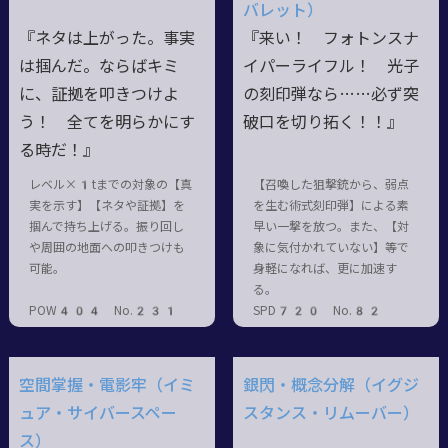
バレット）
『ネタは上がった。事実
『来い！ フォトンスナ
は掴んだ。ならばキミ
イパーライフル！ 光子
に、証拠を叩きつけよ
の刻印弾なら……必ず突
う！ 全てを明らかにす
破口を切り拓く！！』
る時だ！』
レベル×1tまでの対象の【真
【召喚した狙撃銃から、弱点
実を示す】【ネタや証拠】を
を生む術式刻印弾】による素
掴んで持ち上げる。振り回し
早い一撃を放つ。また、【対
や周囲の地面への叩きつけも
象に気付かれていない】等で
可能。
身軽になれば、更に加速す
る。
POW404 No.231
SPD720 No.82
空間掌握・電影牢（イミ
銀閃・概念分解（イグジ
ュア・サイバースペー
スタンス・リムーバー）
ス）