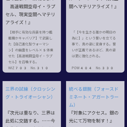
高速戦闘空母イ・ラプ
間へマテリアライズ！』
セル、現実空間へマテリ
アライズ！』
【相手に有効な兵装を持つ艦
「【今を生きる誰かの明日の
載機かキャバリア】で武装し
為に】」という誓いを立てる
た【自己進化型ウォーマシ
事で、真の姿に変身する。誓
ン】の幽霊をレベル×5体乗
いが正義であるほど、真の姿
せた【高速戦闘空母イ・ラプ
は更に強化される。
セル】を召喚する。
WIZ703 No.310
POW404 No.330
三界の試練（クロッシン
統べる銀腕（フォースド
グ・トライオーシャン）
ミネート・アガートラー
ム）
『次元は重なり、三界は
『対象にアクセス。銀の
此処に交錯する。……今
光にて万物を制す！』