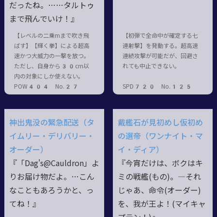
だったね。……タルトゥ
まで飛んでいけ！』
【レベルの二乗mまで吹き飛
【初弾で全命中が確定する七
ばす】【輝く拳】による超高
連射撃】を発動する。超高速
速かつ大威力の一撃を放つ。
連続攻撃が可能だが、回避さ
ただし、自身から30cm以
れても中止できない。
内の対象にしか使えない。
POW404 No.27
SPD720 No.125
神出鬼没の緊急配送（タ
戴艦石が見初めし仮初め
イムリー・デリバリー・
の選帝（ワンナイト・マ
オーダー）
イ・ディア）
『「Dag's@Cauldron」よ
『今宵だけは、ボクはキ
りお届け物だよ。…こん
ミの戦艦(もの)。―それ
なこともあろうかと、っ
じゃあ、命令(オーダー)
てね！』
を、我が王よ！(マイキャ