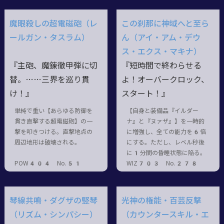
魔眼殺しの超電磁砲（レ
この刹那に神域へと至ら
ールガン・タスラム）
ん（アイ・アム・デウ
ス・エクス・マキナ）
『主砲、魔錬徹甲弾に切
『短時間で終わらせる
替。……三界を巡り貫
よ！オーバークロック、
け！』
スタート！』
単純で重い【あらゆる防御を
【自身と装備品『イルダー
貫き直撃する超電磁砲】の一
ナ』と『ヌァザ』】を一時的
撃を叩きつける。直撃地点の
に増強し、全ての能力を6倍
周辺地形は破壊される。
にする。ただし、レベル秒後
に1分間の昏睡状態に陥る。
POW404 No.51
WIZ703 No.278
琴線共鳴・ダグザの竪琴
光神の権能・百芸反撃
（リズム・シンパシー）
（カウンタースキル・エ