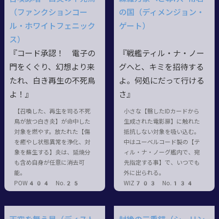
（ファンクションコー
の国（ディメンジョン・
ル・ホワイトフェニック
ゲート）
ス）
『コード承認！ 電子の
『戦艦ティル・ナ・ノー
門をくぐり、幻想より来
グへと、キミを招待する
たれ、白き再生の不死鳥
よ。何処にだって行ける
よ！』
さ』
【召喚した、再生を司る不死
小さな【翳したIDカードから
鳥が放つ白き炎】が命中した
生成された電影扉】に触れた
対象を燃やす。放たれた【傷
抵抗しない対象を吸い込む。
を癒やし状態異常を浄化、対
中はユーベルコード製の【テ
象を蘇生する】炎は、延焼分
ィル・ナ・ノーグ艦内で、宛
も含め自身が任意に消去可
先指定する事】で、いつでも
能。
外に出られる。
POW404 No.25
WIZ703 No.134