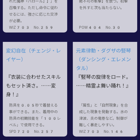
れた魔神『バロール』】」を
癒不可の斬撃】を放つ。初撃
召喚する。ただし命令に従わ
を外すと次も当たらない。
せるには、強さに応じた交渉
が必要。
WIZ703 No.259
POW404 No.30
変幻自在（チェンジ・レ
元素律動・ダグザの竪琴
イヤー）
（ダンシング・エレメン
タル）
『衣装に合わせたスキル
『竪琴の旋律をロード。
もセット済さ。……変
……精霊よ舞い踊れ！』
身！』
防具を0.05秒で着替える
「属性」と「自然現象」を合
事ができる。また、着用中の
成した現象を発動する。氷の
防具の初期技能を「100レ
津波、炎の竜巻など。制御が
ベル」で使用できる。
難しく暴走しやすい。
SPD720 No.257
WIZ703 No.146