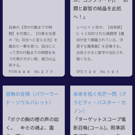
ル、コンプリート)。 研
鑽と叡智の結晶を此処
へ！』
自身の【次の行動までの時
レベル×1体の、【背表紙】
間】を代償に、【対象を任意
に1と刻印された戦闘用【魔
の「if」存在へと変える光】を
術が全て網羅されている、浮
籠めた一撃を放つ。自分にと
遊する魔導書】を召喚する。
って次の行動までの時間を失
合体させると数字が合計され
う代償が大きい程、威力は上
強くなる。
昇する。
POW404 No.277
SPD720 No.101
音無の言弾（パワーワー
未来を拓く光芒一閃（グ
ド・ソウルバレット）
ラビティ・バスター・カ
ノン）
『ボクの胸の裡の声の如
『ターゲットスコープ電
く。 ――キミの魂よ、震
影召喚(コール)。照準誤