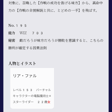
対象に、召喚した【作戦の成功を告げる味方】から、高命中
力の【作戦の全貌解説と共に、とどめの一手】を飛ばす。
No.195
能力
WIZ 703
秘密
敵だろうが味方だろうが勝敗を意識すると、こちらの
勝利が確定する因果法則
人物とイラスト
リア・ファル
レベル153 バーチャル
キャラクターの電脳魔術士✕
スターライダー 22歳
女