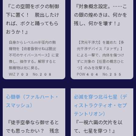
『この空間をボクの制御
『対象概念設定。……こ
下に置く！ 脱出したけ
の銀の煌めきは、何かを
れば、ボクと踊ってもら
残し、何かを壊す！』
おうか！』
自身からレベルm半径内の無
【次元干渉力】を籠めた【多
機物を【術者昏倒せねば脱出
元干渉デバイス『ヌァザ』】
不可のサイバースペース】に変
による一撃で、肉体を傷つけ
換し、操作する。解除すると
ずに対象の【任意の概念ひと
無機物は元に戻る。
つ】のみを攻撃する。
WIZ703 No.208
POW404 No.255
心髄拳（ファルハート・
必滅を穿つ北斗七星（デ
スマッシュ）
ィストラクティオ・セプ
テントリオン）
『徒手空拳なら御せると
『一視六識の欠片を以
でも思ったかい？ 残念
て、七星を穿つ！』