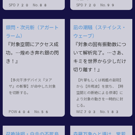
SPD720 No.88
SPD720 No.99
銀閃・次元斬（アガート
凪の潮騒（ステイシス・
ラーム）
ウェーブ）
『対象空間にアクセス成
『対象の固有振動数につ
功。…煌めき奔れ銀の閃
いて解析完了。…さあ、
き！』
キミを世界から少しだけ
切り離す！』
【多元干渉デバイス『ヌア
【片掌もしくは戦艦の副砲】
ザ』の斬撃】が命中した対象
から【共鳴波】を放ち、【時
を切断する。
空間との断絶による停滞】に
より対象の動きを一時的に封
じる。
POW404 No.56
WIZ703 No.183
召喚詠唱・白炎の不死鳥
森羅万象へと導け、常若