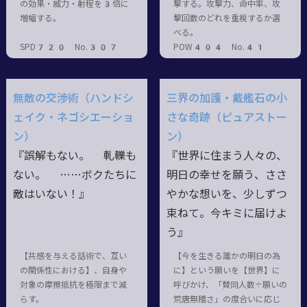
の効果・威力・射程を3倍に
撃する。攻撃力、命中率、攻
増幅する。
撃回数のどれを重視するか選
べる。
SPD720 No.307
POW404 No.41
無敵の交渉術（ハンドシ
三界の加護・戴艦石の小
ェイク・ネゴシエーショ
さな奇跡（ピュアストー
ン）
ン）
『誤解もない。 軋轢も
『世界に住まう人々の、
ない。 ……ボクたちに
明日の幸せを願う、ささ
敵はいない！』
やかな想いを、少しずつ
束ねて。今キミに届けよ
う』
【共感を与える話術で、互い
【今を生きる誰かの明日の為
の関係性における】、自身や
に】という願いを【世界】に
対象の摩擦抵抗を極限まで減
呼びかけ、「賛同人数÷願いの
らす。
荒唐無稽さ」の度合いに応じ