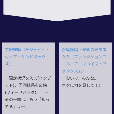
慧眼発動（デジャビュ・
召喚詠唱・楽園の守護者
ヴィア・サンドボック
たち（ファンクションコ
ス）
ール・アニマロイズ・フ
ァンタズム）
『限定状況を入力(インプ
『おいで、みんな。 …
ット)、予測結果を反映
ボクに力を貸して！』
(フィードバック)。 ―
その一撃は、もう『知っ
てる』よ―』