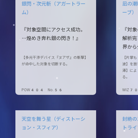
銀閃・次元斬（アガートラー
凪の潮
ム）
ーブ）
『対象空間にアクセス成功。
『対象
…煌めき奔れ銀の閃き！』
解析完
界から
【多元干渉デバイス『ヌアザ』の斬撃】
【片掌も
が命中した対象を切断する。
波】を放
滞】によ
る。
POW404 No.56
WIZ7
天空を舞う星（ディストーシ
封絶の
ョン・スフィア）
トライ