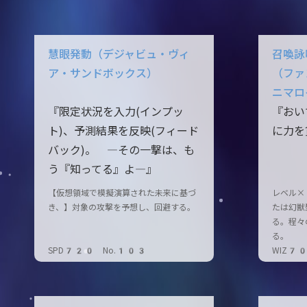
慧眼発動（デジャビュ・ヴィ
召喚詠
ア・サンドボックス）
（ファ
ニマロ
『限定状況を入力(インプッ
『おい
ト)、予測結果を反映(フィード
に力を
バック)。 ―その一撃は、も
う『知ってる』よ―』
【仮想領域で模擬演算された未来に基づ
レベル×
き、】対象の攻撃を予想し、回避する。
たは幻獣
る。程々
る。
SPD720 No.103
WIZ7