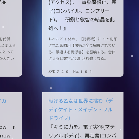
元並
(アクセス)。 ――電脳魔術化、完
了(コンパイル、コンプリー
ト)。 研鑽と叡智の結晶を此
処へ！』
を代償
レベル×1体の、【背表紙】に1と刻印
へと変える
された戦闘用【魔術が全て網羅されてい
にとって
る、浮遊する魔導書】を召喚する。合体
が大きい
させると数字が合計され強くなる。
SPD720 No.101
イカ
献げる乙女は世界に挑む（デ
ディケイト・メイデン・フル
ドライブ）
row n
『キミに力を。電子実体(マテ
rrow
リアルボディ)、再定義(コンバ