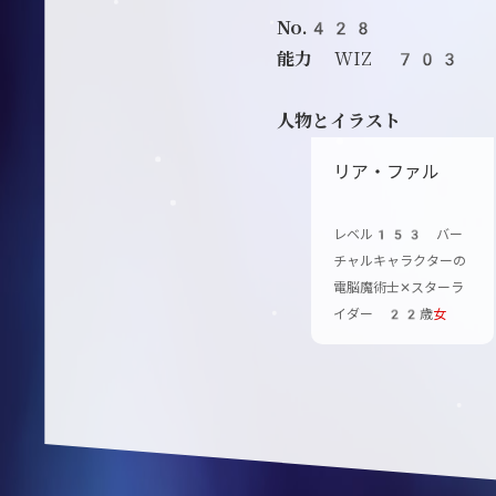
No.428
能力
WIZ 703
人物とイラスト
リア・ファル
レベル153 バー
チャルキャラクターの
電脳魔術士✕スターラ
イダー 22歳
女