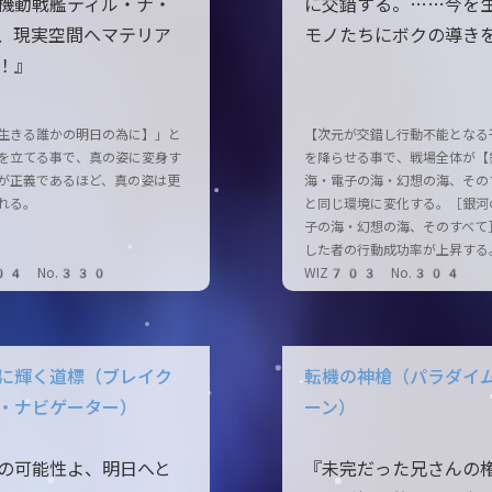
機動戦艦ティル・ナ・
に交錯する。……今を
、現実空間へマテリア
モノたちにボクの導き
！』
生きる誰かの明日の為に】」と
【次元が交錯し行動不能となる
を立てる事で、真の姿に変身す
を降らせる事で、戦場全体が【
が正義であるほど、真の姿は更
海・電子の海・幻想の海、その
れる。
と同じ環境に変化する。［銀河
子の海・幻想の海、そのすべて
した者の行動成功率が上昇する
04 No.330
WIZ703 No.304
に輝く道標（ブレイク
転機の神槍（パラダイ
・ナビゲーター）
ーン）
の可能性よ、明日へと
『未完だった兄さんの