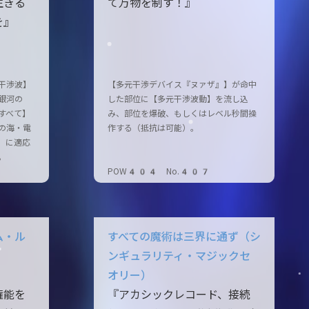
生きる
て万物を制す！』
を』
干渉波】
【多元干渉デバイス『ヌァザ』】が命中
銀河の
した部位に【多元干渉波動】を流し込
すべて】
み、部位を爆破、もしくはレベル秒間操
の海・電
作する（抵抗は可能）。
］に適応
。
POW404 No.407
ム・ル
すべての魔術は三界に通ず（シ
ンギュラリティ・マジックセ
オリー）
権能を
『アカシックレコード、接続