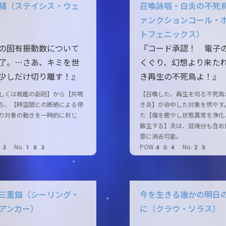
騒（ステイシス・ウェ
召喚詠唱・白炎の不死
ァンクションコール・
トフェニックス）
の固有振動数について
『コード承認！ 電子
了。…さあ、キミを世
くぐり、幻想より来た
少しだけ切り離す！』
き再生の不死鳥よ！』
しくは戦艦の副砲】から【共鳴
【召喚した、再生を司る不死鳥
ち、【時空間との断絶による停
き炎】が命中した対象を燃やす
り対象の動きを一時的に封じ
た【傷を癒やし状態異常を浄化
蘇生する】炎は、延焼分も含め
意に消去可能。
03 No.183
POW404 No.25
三重錨（シーリング・
今を生きる誰かの明日
アンカー）
に（クラウ・ソラス）