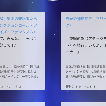
唱・楽園の守護者たち
五光の神速疾走（ブリ
ンクションコール・ア
ク）
イズ・ファンタズム）
で、みんな。 …ボク
『突撃形態（アタック
貸して！』
ド）へ移行。いくよ、
ーナ！』
5体の、小型の戦闘用【動物ま
自身が装備する【制宙高速戦闘
型機械兵器】を召喚し戦わせ
ダーナ』】を変形させ騎乗する
の強さを持つが、一撃で消滅す
身の移動速度と戦闘力を増強す
03 No.172
SPD720 No.88