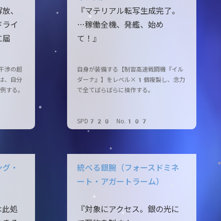
解放、
『マテリアル転写生成完了。
ドライ
…稼働全機、発艦、始め
に届
て！』
干渉の超
自身が装備する【制宙高速戦闘機『イル
は、自分
ダーナ』】をレベル×1個複製し、念力
比例する。
で全てばらばらに操作する。
SPD720 No.107
ング・
統べる銀腕（フォースドミネ
ート・アガートラーム）
は此処
『対象にアクセス。銀の光に