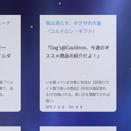
ューナ
我は満たす、ダグザの大釜
（コルドロン・ギフト）
モー
『Dag's@Cauldron、今週のオ
イルダ
ススメ商品の紹介だよ！』
機『イル
いま戦っている対象に有効な【自営ECサ
事で、自
イト取り扱いの商品】(形状は毎回変わ
る。
る)が召喚される。使い方を理解できれば
強い。
SPD720 No.99