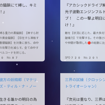
の錨鎖にて縛し、キミ
『アカシックドライブ
！』
光子波動エンジンフル
ブ！ この一撃よ明日
け！』
縛る重力の黒錨鎖】【神すら封
敵を【状況に応じた、最大多元
の黄金錨鎖】【存在すら凍結す
破壊力】で攻撃する。その強さ
蒼銀錨鎖】を対象に放ち、命中
や仲間が取得した🔴の総数に
の攻撃力を減らす。全て命中す
ベルコードを封じる。
20 No.87
SPD720 No.201
彼方の妖精郷（マテリ
三界の試練（クロッシ
ズ・ティル・ナ・ノー
トライオーシャン）
生きる誰かの明日の為
『次元は重なり、三界