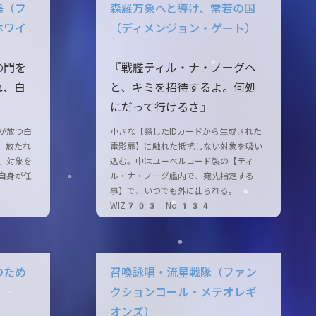
鳥（フ
森羅万象へと導け、常若の国
ホワイ
（ディメンジョン・ゲート）
の門を
『戦艦ティル・ナ・ノーグへ
れ、白
と、キミを招待するよ。何処
にだって行けるさ』
が放つ白
小さな【翳したIDカードから生成された
。放たれ
電影扉】に触れた抵抗しない対象を吸い
、対象を
込む。中はユーベルコード製の【ティ
自身が任
ル・ナ・ノーグ艦内で、宛先指定する
事】で、いつでも外に出られる。
WIZ703 No.134
のため
召喚詠唱・流星戦隊（ファン
クションコール・メテオレギ
オンズ）