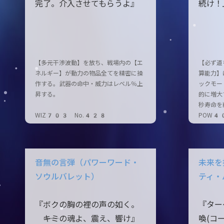
完了。介入させてもらうよ』
続け！
【多元干渉波動】を放ち、戦場内の【エ
【必ず道
ネルギー】が動力の物品全てを精密に操
算能力】
作する。武器の命中・威力はレベル％上
ックモー
昇する。
的に増大
秒寿命を
WIZ703 No.428
POW4
音無の言弾（パワーワード・
未来を
ソウルバレット）
ティ・
『ボクの胸の裡の声の如く。
『ター
――キミの魂よ、震え、響け』
喚(コ