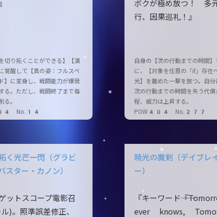
』
ボクが極め放つ！ 多
行、因果巡礼！』
を切り拓くことができる】【演
自身の【次の行動までの時間】
に覚醒して【真の姿：フルスペ
に、【対象を任意の「if」存在
ド】に変身し、戦闘能力が爆発
光】を籠めた一撃を放つ。自分
する。ただし、戦闘終了まで毎
次の行動までの時間を失う代償
削る。
程、威力は上昇する。
04 No.14
POW404 No.277
拓く光芒一閃（グラビ
暁光の魔剣（デイブレ
バスター・カノン）
ー）
ゲットスコープ電影召
『キーワード――『Tomor
ール)。照準誤差修正、
ever knows, Tomo