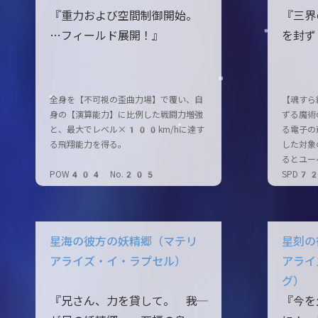
『重力および空間制御開始。
『三界
…フィールド展開！』
を封ず
全身を【不可視の歪曲力場】で覆い、自
【魂すら
身の【演算能力】に比例した戦闘力増強
ずる魔術
と、最大でレベル×100km/hに達す
る電子の
る飛翔能力を得る。
した対象
るとユー
POW404 No.205
SPD7
星海の彼方の妖精郷（マテリ
星刻の
アライズ・イ・ラプセル）
アライ
グ）
『兄さん、力を貸して。 ――我
『今を