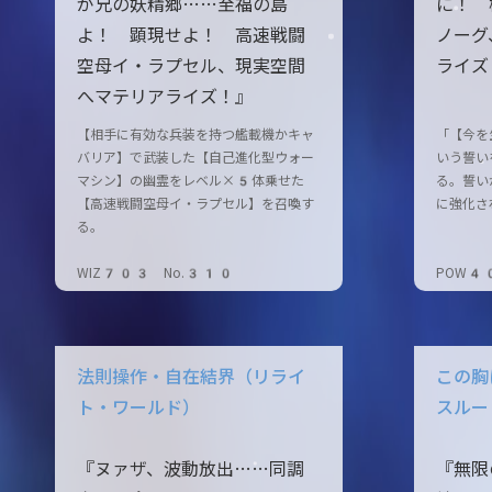
が兄の妖精郷……至福の島
に！ 
よ！ 顕現せよ！ 高速戦闘
ノーグ
空母イ・ラプセル、現実空間
ライズ
へマテリアライズ！』
【相手に有効な兵装を持つ艦載機かキャ
「【今を
バリア】で武装した【自己進化型ウォー
いう誓い
マシン】の幽霊をレベル×5体乗せた
る。誓い
【高速戦闘空母イ・ラプセル】を召喚す
に強化さ
る。
WIZ703 No.310
POW4
法則操作・自在結界（リライ
この胸
ト・ワールド）
スルー
『ヌァザ、波動放出……同調
『無限