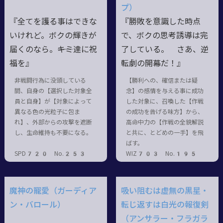
プ）
『全てを護る事はできな
『勝敗を意識した時点
いけれど。ボクの輝きが
で、ボクの思考誘導は完
届くのなら。――キミ達に祝
了している。 さあ、逆
福を』
転劇の開幕だ！』
非戦闘行為に没頭している
【勝利への、確信または疑
間、自身の【選択した対象全
念】の感情を与える事に成功
員と自身】が【対象によって
した対象に、召喚した【作戦
異なる色の光粒子に包ま
の成功を告げる味方】から、
れ】、外部からの攻撃を遮断
高命中力の【作戦の全貌解説
し、生命維持も不要になる。
と共に、とどめの一手】を飛
ばす。
SPD720 No.253
WIZ703 No.195
魔神の寵愛（ガーディア
吸い阻むは虚無の黒星・
ン・バロール）
転じ返すは白光の報復剣
（アンサラー・フラガラ