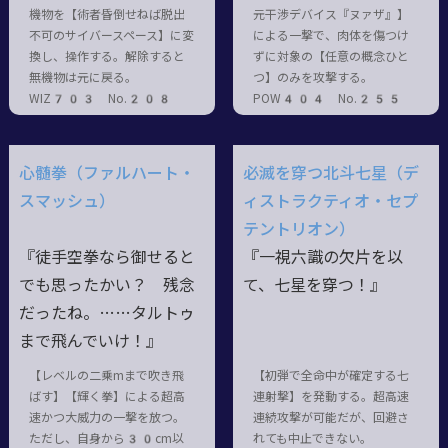
機物を【術者昏倒せねば脱出
元干渉デバイス『ヌァザ』】
不可のサイバースペース】に変
による一撃で、肉体を傷つけ
換し、操作する。解除すると
ずに対象の【任意の概念ひと
無機物は元に戻る。
つ】のみを攻撃する。
WIZ703 No.208
POW404 No.255
心髄拳（ファルハート・
必滅を穿つ北斗七星（デ
スマッシュ）
ィストラクティオ・セプ
テントリオン）
『徒手空拳なら御せると
『一視六識の欠片を以
でも思ったかい？ 残念
て、七星を穿つ！』
だったね。……タルトゥ
まで飛んでいけ！』
【レベルの二乗mまで吹き飛
【初弾で全命中が確定する七
ばす】【輝く拳】による超高
連射撃】を発動する。超高速
速かつ大威力の一撃を放つ。
連続攻撃が可能だが、回避さ
ただし、自身から30cm以
れても中止できない。