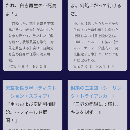
たれ、白き再生の不死鳥
よ。何処にだって行ける
よ！』
さ』
【召喚した、再生を司る不死
小さな【翳したIDカードから
鳥が放つ白き炎】が命中した
生成された電影扉】に触れた
対象を燃やす。放たれた【傷
抵抗しない対象を吸い込む。
を癒やし状態異常を浄化、対
中はユーベルコード製の【テ
象を蘇生する】炎は、延焼分
ィル・ナ・ノーグ艦内で、宛
も含め自身が任意に消去可
先指定する事】で、いつでも
能。
外に出られる。
POW404 No.25
WIZ703 No.134
天空を舞う星（ディスト
封絶の三重錨（シーリン
ーション・スフィア）
グ・トライアンカー）
『重力および空間制御開
『三界の錨鎖にて縛し、
始。…フィールド展
キミを封ず！』
開！』