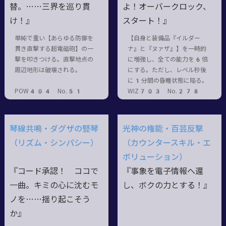
替。……三界を巡り貫
よ！オーバークロック、
け！』
スタート！』
単純で重い【あらゆる防御を
【自身と装備品『イルダー
貫き直撃する超電磁砲】の一
ナ』と『ヌァザ』】を一時的
撃を叩きつける。直撃地点の
に増強し、全ての能力を6倍
周辺地形は破壊される。
にする。ただし、レベル秒後
に1分間の昏睡状態に陥る。
POW404 No.51
WIZ703 No.278
琴線共鳴・ダグザの竪琴
光神の権能・百芸反撃
（リズム・シンパシー）
（カウンタースキル・エ
ボリューション）
『コード承認！ ココで
『事象を電子情報へ還
一曲。キミの心に沈むモ
し、ボクの力とする！』
ノを……揺り起こそう
か』