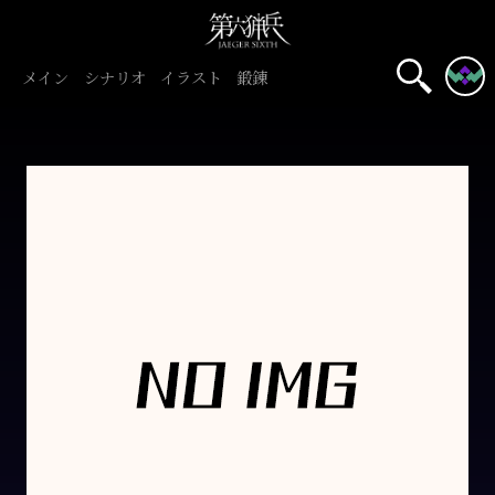
メイン
シナリオ
イラスト
鍛錬