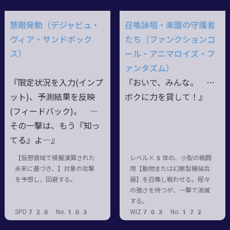
慧眼発動（デジャビュ・
召喚詠唱・楽園の守護者
ヴィア・サンドボック
たち（ファンクションコ
ス）
ール・アニマロイズ・フ
ァンタズム）
『限定状況を入力(インプ
『おいで、みんな。 …
ット)、予測結果を反映
ボクに力を貸して！』
(フィードバック)。 ―
その一撃は、もう『知っ
てる』よ―』
【仮想領域で模擬演算された
レベル×5体の、小型の戦闘
未来に基づき、】対象の攻撃
用【動物または幻獣型機械兵
を予想し、回避する。
器】を召喚し戦わせる。程々
の強さを持つが、一撃で消滅
する。
SPD720 No.103
WIZ703 No.172