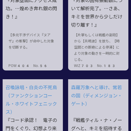
『対象空間にアクセス成
『対象の固有振動数につ
功。…煌めき奔れ銀の閃
いて解析完了。…さあ、
き！』
キミを世界から少しだけ
切り離す！』
【多元干渉デバイス『ヌア
【片掌もしくは戦艦の副砲】
ザ』の斬撃】が命中した対象
から【共鳴波】を放ち、【時
を切断する。
空間との断絶による停滞】に
より対象の動きを一時的に封
じる。
POW404 No.56
WIZ703 No.183
召喚詠唱・白炎の不死鳥
森羅万象へと導け、常若
（ファンクションコー
の国（ディメンジョン・
ル・ホワイトフェニック
ゲート）
ス）
『コード承認！ 電子の
『戦艦ティル・ナ・ノー
門をくぐり、幻想より来
グへと、キミを招待する