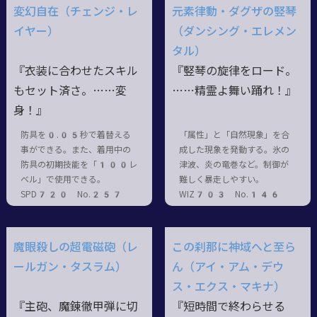
変幻自在（チェンジ・レ
元素律動・ダグザの竪琴
イヤー）
（ダンシング・エレメン
タル）
『衣装に合わせたスキル
『竪琴の旋律をロード。
もセット済さ。……変
……精霊よ舞い踊れ！』
身！』
防具を0.05秒で着替える
「属性」と「自然現象」を合
事ができる。また、着用中の
成した現象を発動する。氷の
防具の初期技能を「100レ
津波、炎の竜巻など。制御が
ベル」で使用できる。
難しく暴走しやすい。
SPD720 No.257
WIZ703 No.146
魔眼殺しの超電磁砲（レ
この刹那に神域へと至ら
ールガン・タスラム）
ん（アイ・アム・デウ
ス・エクス・マキナ）
『主砲、魔錬徹甲弾に切
『短時間で終わらせる