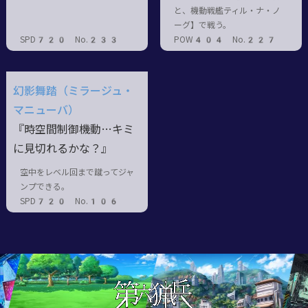
と、機動戦艦ティル・ナ・ノ
ーグ】で戦う。
SPD720 No.233
POW404 No.227
幻影舞踏（ミラージュ・
マニューバ）
『時空間制御機動…キミ
に見切れるかな？』
空中をレベル回まで蹴ってジャ
ンプできる。
SPD720 No.106