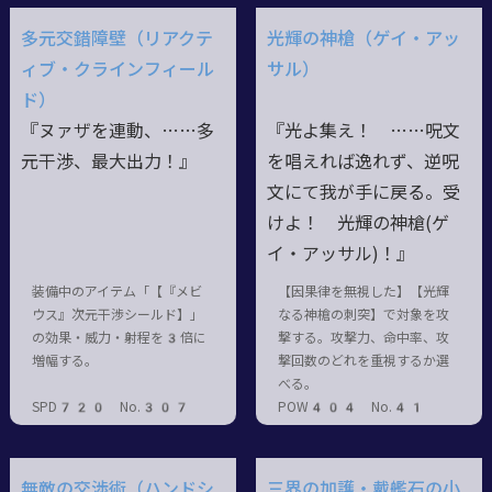
多元交錯障壁（リアクテ
光輝の神槍（ゲイ・アッ
ィブ・クラインフィール
サル）
ド）
『ヌァザを連動、……多
『光よ集え！ ……呪文
元干渉、最大出力！』
を唱えれば逸れず、逆呪
文にて我が手に戻る。受
けよ！ 光輝の神槍(ゲ
イ・アッサル)！』
装備中のアイテム「【『メビ
【因果律を無視した】【光輝
ウス』次元干渉シールド】」
なる神槍の刺突】で対象を攻
の効果・威力・射程を3倍に
撃する。攻撃力、命中率、攻
増幅する。
撃回数のどれを重視するか選
べる。
SPD720 No.307
POW404 No.41
無敵の交渉術（ハンドシ
三界の加護・戴艦石の小