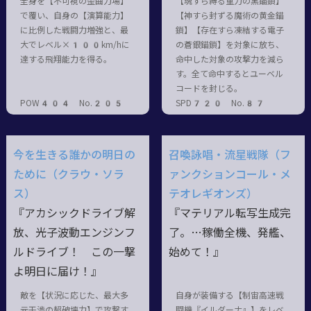
全身を【不可視の歪曲力場】
【魂すら縛る重力の黒錨鎖】
で覆い、自身の【演算能力】
【神すら封ずる魔術の黄金錨
に比例した戦闘力増強と、最
鎖】【存在すら凍結する電子
大でレベル×100km/hに
の蒼銀錨鎖】を対象に放ち、
達する飛翔能力を得る。
命中した対象の攻撃力を減ら
す。全て命中するとユーベル
コードを封じる。
POW404 No.205
SPD720 No.87
今を生きる誰かの明日の
召喚詠唱・流星戦隊（フ
ために（クラウ・ソラ
ァンクションコール・メ
ス）
テオレギオンズ）
『アカシックドライブ解
『マテリアル転写生成完
放、光子波動エンジンフ
了。…稼働全機、発艦、
ルドライブ！ この一撃
始めて！』
よ明日に届け！』
敵を【状況に応じた、最大多
自身が装備する【制宙高速戦
元干渉の超破壊力】で攻撃す
闘機『イルダーナ』】をレベ