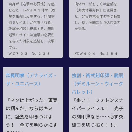
自身が【迎撃の必要性】を感
肉体の一部もしくは全部を
じると、レベル×1体の【攻
【非実体電影体】に変異さ
撃を相殺し反撃する、無限増
せ、非実体電影体の持つ特性
殖ミサイル】が召喚される。
と、狭い隙間に入り込む能力
攻撃を相殺し反撃する、無限
を得る。
増殖ミサイルは迎撃の必要性
を与えた対象を追跡し、攻撃
する。
WIZ703 No.235
POW404 No.254
森羅明察（アナライズ・
独創・術式刻印弾・脆弱
ザ・ユニバース）
（デミルーン・ウィーク
バレット）
『ネタは上がった。事実
『来い！ フォトンスナ
は掴んだ。ならばキミ
イパーライフル！ 光子
に、証拠を叩きつけよ
の刻印弾なら……必ず突
う！ 全てを明らかにす
破口を切り拓く！！』