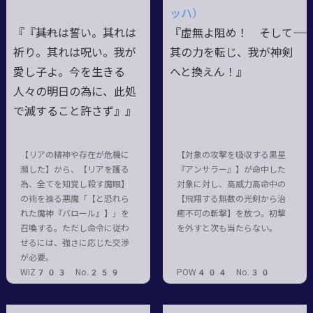
ッハ）
『『――其れは誓い。其れは
『虚無よ阻め！ そして――
祈り。其れは呪い。我が
其の力を転じ、我が神剣
愛し子よ。今を生きる
へと換えん！』
人々の明日の為に、此処
で滅すること許さず』』
【リアの精神や存在が危機に
【対象の攻撃を吸収する黒星
瀕した】から、【リアを護る
『アンサラー』】が命中した
為、全てを知覚し殺す魔眼】
対象に対し、高威力高命中の
の術を操る悪魔「【と恐れら
【飛翔する無数の光剣から治
れた魔神『バロール』】」を
癒不可の斬撃】を放つ。初撃
召喚する。ただし命令に従わ
を外すと次も当たらない。
せるには、強さに応じた交渉
が必要。
WIZ703 No.259
POW404 No.30