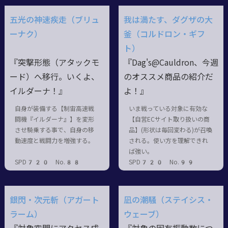
五光の神速疾走（ブリュ
我は満たす、ダグザの大
ーナク）
釜（コルドロン・ギフ
ト）
『突撃形態（アタックモ
『Dag's@Cauldron、今週
ード）へ移行。いくよ、
のオススメ商品の紹介だ
イルダーナ！』
よ！』
自身が装備する【制宙高速戦
いま戦っている対象に有効な
闘機『イルダーナ』】を変形
【自営ECサイト取り扱いの商
させ騎乗する事で、自身の移
品】(形状は毎回変わる)が召喚
動速度と戦闘力を増強する。
される。使い方を理解できれ
ば強い。
SPD720 No.88
SPD720 No.99
銀閃・次元斬（アガート
凪の潮騒（ステイシス・
ラーム）
ウェーブ）