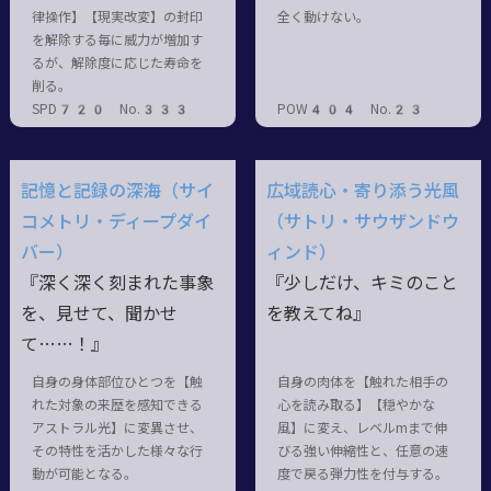
律操作】【現実改変】の封印
全く動けない。
を解除する毎に威力が増加す
るが、解除度に応じた寿命を
削る。
SPD720 No.333
POW404 No.23
記憶と記録の深海（サイ
広域読心・寄り添う光風
コメトリ・ディープダイ
（サトリ・サウザンドウ
バー）
ィンド）
『深く深く刻まれた事象
『少しだけ、キミのこと
を、見せて、聞かせ
を教えてね』
て……！』
自身の身体部位ひとつを【触
自身の肉体を【触れた相手の
れた対象の来歴を感知できる
心を読み取る】【穏やかな
アストラル光】に変異させ、
風】に変え、レベルmまで伸
その特性を活かした様々な行
びる強い伸縮性と、任意の速
動が可能となる。
度で戻る弾力性を付与する。