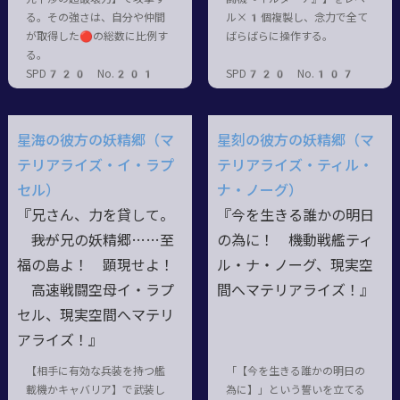
る。その強さは、自分や仲間
ル×1個複製し、念力で全て
が取得した🔴の総数に比例す
ばらばらに操作する。
る。
SPD720 No.201
SPD720 No.107
星海の彼方の妖精郷（マ
星刻の彼方の妖精郷（マ
テリアライズ・イ・ラプ
テリアライズ・ティル・
セル）
ナ・ノーグ）
『兄さん、力を貸して。
『今を生きる誰かの明日
――我が兄の妖精郷……至
の為に！ 機動戦艦ティ
福の島よ！ 顕現せよ！
ル・ナ・ノーグ、現実空
高速戦闘空母イ・ラプ
間へマテリアライズ！』
セル、現実空間へマテリ
アライズ！』
【相手に有効な兵装を持つ艦
「【今を生きる誰かの明日の
載機かキャバリア】で武装し
為に】」という誓いを立てる