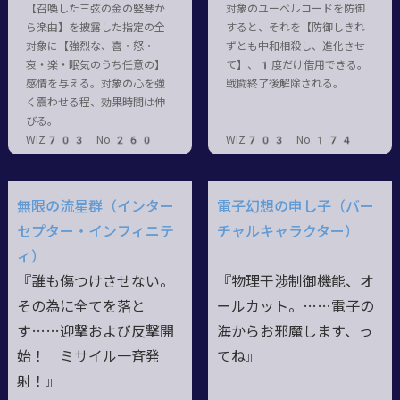
【召喚した三弦の金の竪琴か
対象のユーベルコードを防御
ら楽曲】を披露した指定の全
すると、それを【防御しきれ
対象に【強烈な、喜・怒・
ずとも中和相殺し、進化させ
哀・楽・眠気のうち任意の】
て】、1度だけ借用できる。
感情を与える。対象の心を強
戦闘終了後解除される。
く震わせる程、効果時間は伸
びる。
WIZ703 No.260
WIZ703 No.174
無限の流星群（インター
電子幻想の申し子（バー
セプター・インフィニテ
チャルキャラクター）
ィ）
『誰も傷つけさせない。
『物理干渉制御機能、オ
その為に全てを落と
ールカット。……電子の
す……迎撃および反撃開
海からお邪魔します、っ
始！ ミサイル一斉発
てね』
射！』