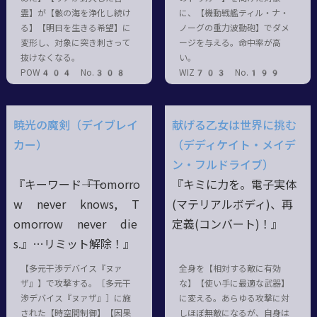
霊】が【骸の海を浄化し続け
に、【機動戦艦ティル・ナ・
る】【明日を生きる希望】に
ノーグの重力波動砲】でダメ
変形し、対象に突き刺さって
ージを与える。命中率が高
抜けなくなる。
い。
POW404 No.308
WIZ703 No.199
暁光の魔剣（デイブレイ
献げる乙女は世界に挑む
カー）
（デディケイト・メイデ
ン・フルドライブ）
『キーワード――『Tomorro
『キミに力を。電子実体
w never knows, T
(マテリアルボディ)、再
omorrow never die
定義(コンバート)！』
s.』…リミット解除！』
【多元干渉デバイス『ヌァ
全身を【相対する敵に有効
ザ』】で攻撃する。［多元干
な】【使い手に最適な武器】
渉デバイス『ヌァザ』］に施
に変える。あらゆる攻撃に対
された【時空間制御】【因果
しほぼ無敵になるが、自身は