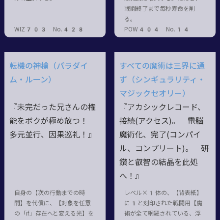
戦闘終了まで毎秒寿命を削
る。
WIZ703 No.428
POW404 No.14
転機の神槍（パラダイ
すべての魔術は三界に通
ム・ルーン）
ず（シンギュラリティ・
マジックセオリー）
『未完だった兄さんの権
『アカシックレコード、
能をボクが極め放つ！
接続(アクセス)。 ――電脳
多元並行、因果巡礼！』
魔術化、完了(コンパイ
ル、コンプリート)。 研
鑽と叡智の結晶を此処
へ！』
自身の【次の行動までの時
レベル×1体の、【背表紙】
間】を代償に、【対象を任意
に1と刻印された戦闘用【魔
の「if」存在へと変える光】を
術が全て網羅されている、浮