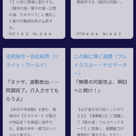
て】と同じ環境に変化する。
間操作する（抵抗は可能）。
［銀河の海・電子の海・幻想
の海、そのすべて］に適応し
た者の行動成功率が上昇す
る。
WIZ703 No.304
POW404 No.407
法則操作・自在結界（リ
この胸に輝く道標（ブレ
ライト・ワールド）
イクスルー・ナビゲータ
ー）
『ヌァザ、波動放出……
『無限の可能性よ、明日
同調完了。介入させても
へと続け！』
らうよ』
【多元干渉波動】を放ち、戦
【必ず道を切り拓くことがで
場内の【エネルギー】が動力
きる】【演算能力】に覚醒し
の物品全てを精密に操作す
て【真の姿：フルスペックモ
る。武器の命中・威力はレベ
ード】に変身し、戦闘能力が
ル％上昇する。
爆発的に増大する。ただし、