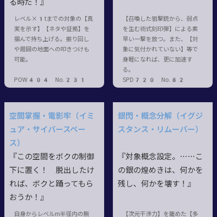
る時だ！』
レベル×1tまでの対象の【真
【召喚した狙撃銃から、弱点
実を示す】【ネタや証拠】を
を生む術式刻印弾】による素
掴んで持ち上げる。振り回し
早い一撃を放つ。また、【対
や周囲の地面への叩きつけも
象に気付かれていない】等で
可能。
身軽になれば、更に加速す
る。
POW404 No.231
SPD720 No.82
空間掌握・電影牢（イミ
銀閃・概念分解（イグジ
ュア・サイバースペー
スタンス・リムーバー）
ス）
『この空間をボクの制御
『対象概念設定。……こ
下に置く！ 脱出したけ
の銀の煌めきは、何かを
れば、ボクと踊ってもら
残し、何かを壊す！』
おうか！』
自身からレベルm半径内の無
【次元干渉力】を籠めた【多