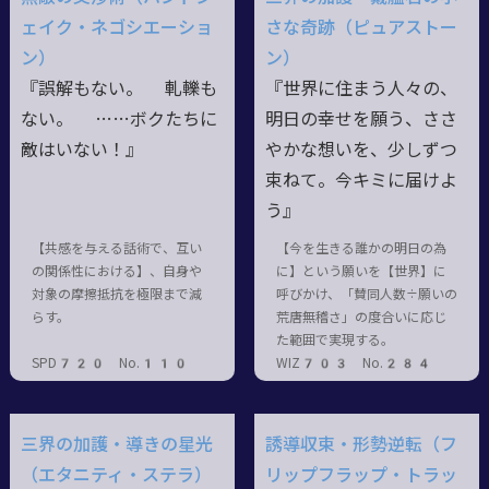
ェイク・ネゴシエーショ
さな奇跡（ピュアストー
ン）
ン）
『誤解もない。 軋轢も
『世界に住まう人々の、
ない。 ……ボクたちに
明日の幸せを願う、ささ
敵はいない！』
やかな想いを、少しずつ
束ねて。今キミに届けよ
う』
【共感を与える話術で、互い
【今を生きる誰かの明日の為
の関係性における】、自身や
に】という願いを【世界】に
対象の摩擦抵抗を極限まで減
呼びかけ、「賛同人数÷願いの
らす。
荒唐無稽さ」の度合いに応じ
た範囲で実現する。
SPD720 No.110
WIZ703 No.284
三界の加護・導きの星光
誘導収束・形勢逆転（フ
（エタニティ・ステラ）
リップフラップ・トラッ