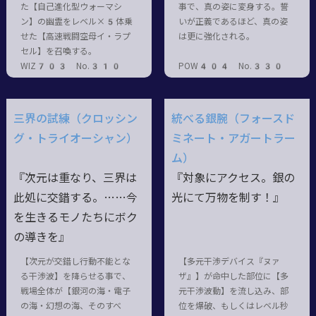
た【自己進化型ウォーマシ
事で、真の姿に変身する。誓
ン】の幽霊をレベル×5体乗
いが正義であるほど、真の姿
せた【高速戦闘空母イ・ラプ
は更に強化される。
セル】を召喚する。
WIZ703 No.310
POW404 No.330
三界の試練（クロッシン
統べる銀腕（フォースド
グ・トライオーシャン）
ミネート・アガートラー
ム）
『次元は重なり、三界は
『対象にアクセス。銀の
此処に交錯する。……今
光にて万物を制す！』
を生きるモノたちにボク
の導きを』
【次元が交錯し行動不能とな
【多元干渉デバイス『ヌァ
る干渉波】を降らせる事で、
ザ』】が命中した部位に【多
戦場全体が【銀河の海・電子
元干渉波動】を流し込み、部
の海・幻想の海、そのすべ
位を爆破、もしくはレベル秒