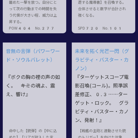
籠めた一撃を放つ。自分にと
遊する魔導書】を召喚する。
って次の行動までの時間を失
合体させると数字が合計され
う代償が大きい程、威力は上
強くなる。
昇する。
POW404 No.277
SPD720 No.101
音無の言弾（パワーワー
未来を拓く光芒一閃（グ
ド・ソウルバレット）
ラビティ・バスター・カ
ノン）
『ボクの胸の裡の声の如
『ターゲットスコープ電
く。 ――キミの魂よ、震
影召喚(コール)。照準誤
え、響け』
差修正、0.3……ター
ゲット・ロック。 グラ
ビティ・バスター・カノ
ン、発射！』
命中した【銃弾】の【中に込
【戦艦の主砲と連動させた銃
めた】【リアが封入した言
のトリガー】を向けた対象