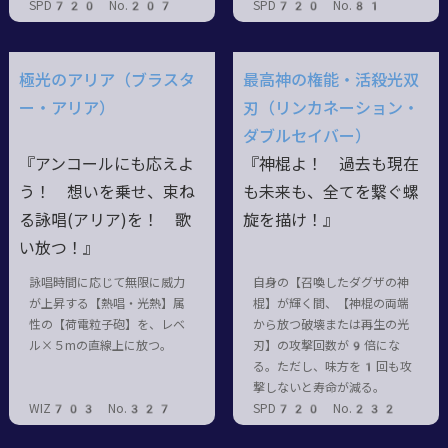
SPD720 No.207
SPD720 No.81
極光のアリア（ブラスタ
最高神の権能・活殺光双
ー・アリア）
刃（リンカネーション・
ダブルセイバー）
『アンコールにも応えよ
『神棍よ！ 過去も現在
う！ 想いを乗せ、束ね
も未来も、全てを繋ぐ螺
る詠唱(アリア)を！ 歌
旋を描け！』
い放つ！』
詠唱時間に応じて無限に威力
自身の【召喚したダグザの神
が上昇する【熱唱・光熱】属
棍】が輝く間、【神棍の両端
性の【荷電粒子砲】を、レベ
から放つ破壊または再生の光
ル×５mの直線上に放つ。
刃】の攻撃回数が9倍にな
る。ただし、味方を1回も攻
撃しないと寿命が減る。
WIZ703 No.327
SPD720 No.232