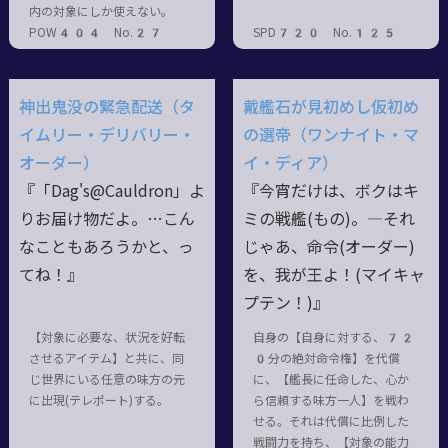
内の対象にしか使えない。
POW404 No.27
SPD720 No.125
神出鬼没の緊急配送（タ
戴艦石が見初めし仮初め
イムリー・デリバリー・
の選帝（ワンナイト・マ
オーダー）
イ・ディア）
『「Dag's@Cauldron」よ
『今宵だけは、ボクはキ
りお届け物だよ。…こん
ミの戦艦(もの)。―それ
なこともあろうかと、っ
じゃあ、命令(オーダー)
てね！』
を、我が王よ！(マイキャ
プテン！)』
【対象に必要な、状況を好転
自身の【自身に対する、72
させるアイテム】と共に、同
0分の絶対命令権】を代償
じ世界にいる任意の味方の元
に、【艦長に任命した、心か
に出現(テレポート)する。
ら信頼する味方一人】を戦わ
せる。それは代償に比例した
戦闘力を持ち、【対象の能力