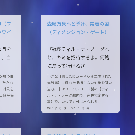
鳥（フ
森羅万象へと導け、常若の国
ホワイ
（ディメンジョン・ゲート）
の門を
『戦艦ティル・ナ・ノーグへ
れ、白
と、キミを招待するよ。何処
にだって行けるさ』
が放つ白
小さな【翳したIDカードから生成された
。放たれ
電影扉】に触れた抵抗しない対象を吸い
、対象を
込む。中はユーベルコード製の【ティ
自身が任
ル・ナ・ノーグ艦内で、宛先指定する
事】で、いつでも外に出られる。
WIZ703 No.134