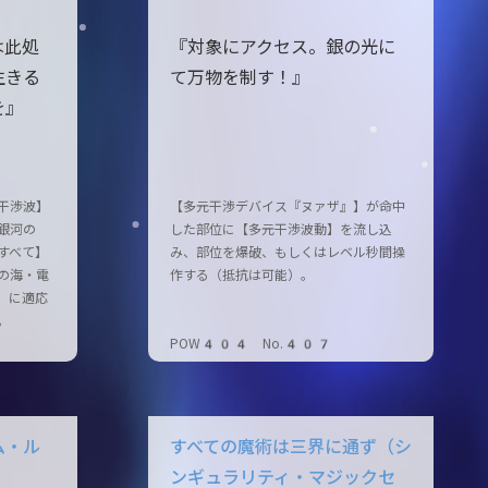
は此処
『対象にアクセス。銀の光に
生きる
て万物を制す！』
を』
干渉波】
【多元干渉デバイス『ヌァザ』】が命中
銀河の
した部位に【多元干渉波動】を流し込
すべて】
み、部位を爆破、もしくはレベル秒間操
の海・電
作する（抵抗は可能）。
］に適応
。
POW404 No.407
ム・ル
すべての魔術は三界に通ず（シ
ンギュラリティ・マジックセ