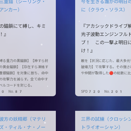
三重錨（シーリング・
今を生きる誰かの明日
アンカー）
に（クラウ・ソラス）
の錨鎖にて縛し、キミ
『アカシックドライブ
！』
光子波動エンジンフル
ブ！ この一撃よ明日
け！』
縛る重力の黒錨鎖】【神すら封
敵を【状況に応じた、最大多元
の黄金錨鎖】【存在すら凍結す
破壊力】で攻撃する。その強さ
蒼銀錨鎖】を対象に放ち、命中
や仲間が取得した🔴の総数に
の攻撃力を減らす。全て命中す
ベルコードを封じる。
20 No.87
SPD720 No.201
彼方の妖精郷（マテリ
三界の試練（クロッシ
ズ・ティル・ナ・ノー
トライオーシャン）