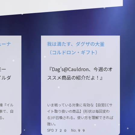
ューナ
我は満たす、ダグザの大釜
（コルドロン・ギフト）
モー
『Dag's@Cauldron、今週のオ
イルダ
ススメ商品の紹介だよ！』
機『イル
いま戦っている対象に有効な【自営ECサ
事で、自
イト取り扱いの商品】(形状は毎回変わ
る。
る)が召喚される。使い方を理解できれば
強い。
SPD720 No.99