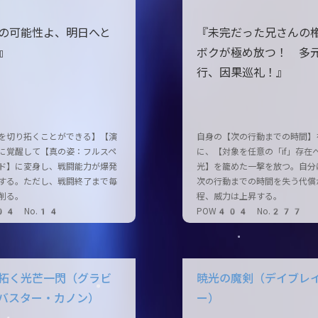
の可能性よ、明日へと
『未完だった兄さんの
』
ボクが極め放つ！ 多
行、因果巡礼！』
を切り拓くことができる】【演
自身の【次の行動までの時間】
に覚醒して【真の姿：フルスペ
に、【対象を任意の「if」存在
ド】に変身し、戦闘能力が爆発
光】を籠めた一撃を放つ。自分
する。ただし、戦闘終了まで毎
次の行動までの時間を失う代償
削る。
程、威力は上昇する。
04 No.14
POW404 No.277
拓く光芒一閃（グラビ
暁光の魔剣（デイブレ
バスター・カノン）
ー）