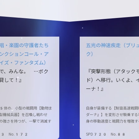
唱・楽園の守護者たち
五光の神速疾走（ブリ
ンクションコール・ア
ク）
イズ・ファンタズム）
で、みんな。 …ボク
『突撃形態（アタック
貸して！』
ド）へ移行。いくよ、
ーナ！』
5体の、小型の戦闘用【動物ま
自身が装備する【制宙高速戦闘
型機械兵器】を召喚し戦わせ
ダーナ』】を変形させ騎乗する
の強さを持つが、一撃で消滅す
身の移動速度と戦闘力を増強す
03 No.172
SPD720 No.88