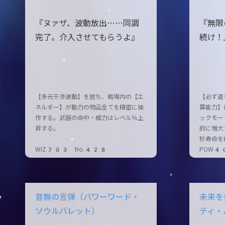
『ヌァザ、波動放出……同調
『無限
完了。介入させてもらうよ』
続け！
【多元干渉波動】を放ち、戦場内の【エ
【必ず道
ネルギー】が動力の物品全てを精密に操
算能力】
作する。武器の命中・威力はレベル％上
ックモー
昇する。
的に増大
秒寿命を
WIZ703 No.428
POW4
音無の言弾（パワーワード・
未来を
ソウルバレット）
ティ・