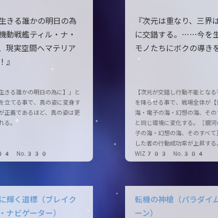
生きる誰かの明日の為
『次元は重なり、三界
機動戦艦ティル・ナ・
に交錯する。……今を
、現実空間へマテリア
モノたちにボクの導き
！』
生きる誰かの明日の為に】」と
【次元が交錯し行動不能となる
を立てる事で、真の姿に変身す
を降らせる事で、戦場全体が【
が正義であるほど、真の姿は更
海・電子の海・幻想の海、その
れる。
と同じ環境に変化する。［銀河
子の海・幻想の海、そのすべて
した者の行動成功率が上昇する
04 No.330
WIZ703 No.304
に輝く道標（ブレイク
転機の神槍（パラダイ
・ナビゲーター）
ーン）