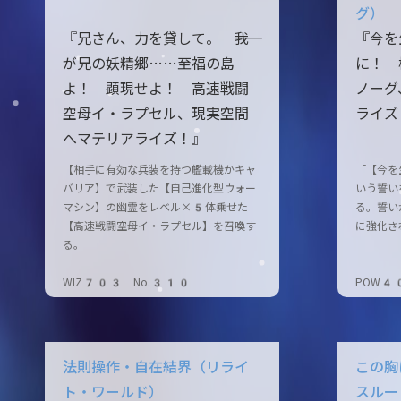
グ）
『兄さん、力を貸して。 ――我
『今を
が兄の妖精郷……至福の島
に！ 
よ！ 顕現せよ！ 高速戦闘
ノーグ
空母イ・ラプセル、現実空間
ライズ
へマテリアライズ！』
【相手に有効な兵装を持つ艦載機かキャ
「【今を
バリア】で武装した【自己進化型ウォー
いう誓い
マシン】の幽霊をレベル×5体乗せた
る。誓い
【高速戦闘空母イ・ラプセル】を召喚す
に強化さ
る。
WIZ703 No.310
POW4
法則操作・自在結界（リライ
この胸
ト・ワールド）
スルー