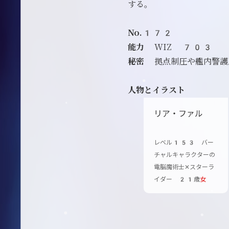
する。
No.172
能力
WIZ 703
秘密
拠点制圧や艦内警護
人物とイラスト
リア・ファル
レベル153 バー
チャルキャラクターの
電脳魔術士✕スターラ
イダー 21歳
女