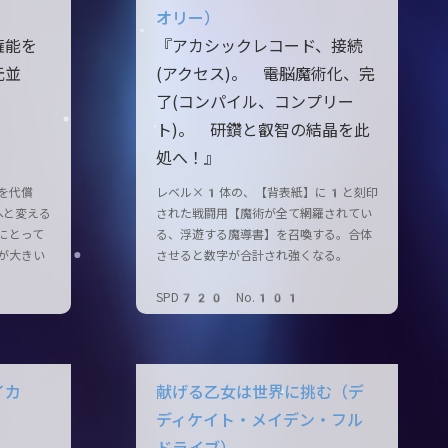
オリー）
権能を
『アカシックレコード、接続
元並
(アクセス)。 ――電脳魔術化、完
了(コンパイル、コンプリー
ト)。 研鑽と叡智の結晶を此
処へ！』
を代償
レベル×1体の、【背表紙】に1と刻印
へと変える
された戦闘用【魔術が全て網羅されてい
にとって
る、浮遊する魔導書】を召喚する。合体
が大きい
させると数字が合計され強くなる。
SPD720 No.101
イカ
献げる乙女は世界に挑む（デ
ディケイト・メイデン・フル