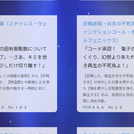
騒（ステイシス・ウェ
召喚詠唱・白炎の不死
ァンクションコール・
トフェニックス）
の固有振動数について
『コード承認！ 電子
了。…さあ、キミを世
くぐり、幻想より来た
少しだけ切り離す！』
き再生の不死鳥よ！』
しくは戦艦の副砲】から【共鳴
【召喚した、再生を司る不死鳥
ち、【時空間との断絶による停
き炎】が命中した対象を燃やす
り対象の動きを一時的に封じ
た【傷を癒やし状態異常を浄化
蘇生する】炎は、延焼分も含め
意に消去可能。
03 No.183
POW404 No.25