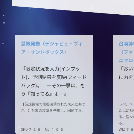
慧眼発動（デジャビュ・ヴィ
召喚詠
ア・サンドボックス）
（ファ
ニマロ
『限定状況を入力(インプッ
『おい
ト)、予測結果を反映(フィード
に力を
バック)。 ―その一撃は、も
う『知ってる』よ―』
【仮想領域で模擬演算された未来に基づ
レベル×
き、】対象の攻撃を予想し、回避する。
たは幻獣
る。程々
る。
SPD720 No.103
WIZ7