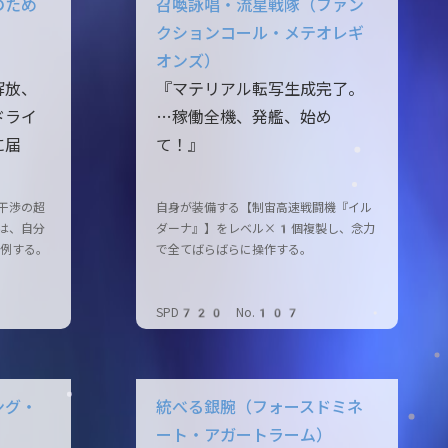
のため
召喚詠唱・流星戦隊（ファン
クションコール・メテオレギ
オンズ）
解放、
『マテリアル転写生成完了。
ドライ
…稼働全機、発艦、始め
に届
て！』
干渉の超
自身が装備する【制宙高速戦闘機『イル
は、自分
ダーナ』】をレベル×1個複製し、念力
比例する。
で全てばらばらに操作する。
SPD720 No.107
ング・
統べる銀腕（フォースドミネ
ート・アガートラーム）