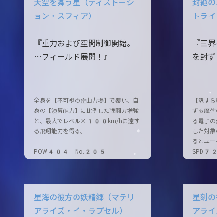
天空を舞う星（ディストーシ
封絶の
ョン・スフィア）
トライ
『重力および空間制御開始。
『三界
…フィールド展開！』
を封ず
全身を【不可視の歪曲力場】で覆い、自
【魂すら
身の【演算能力】に比例した戦闘力増強
ずる魔術
と、最大でレベル×100km/hに達す
る電子の
る飛翔能力を得る。
した対象
るとユー
POW404 No.205
SPD7
星海の彼方の妖精郷（マテリ
星刻の
アライズ・イ・ラプセル）
アライ