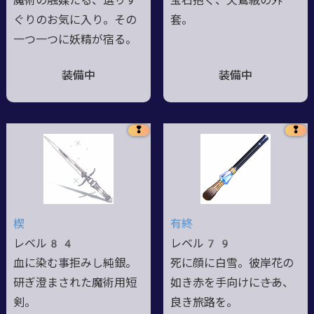
魔術の触媒たる、選りす
宝石抱く、天鵞絨の外
ぐりのお気に入り。その
套。
一つ一つに妖精が宿る。
装備中
装備中
❢
❢
楔
有終
レベル84
レベル79
血に染む事拒みし純銀。
死に顔に白雪。彼岸花の
研ぎ澄まされた魔術用短
如き赤を手向けに――さあ、
剣。
良き旅路を。