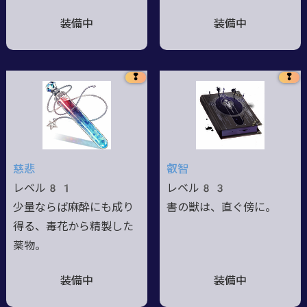
装備中
装備中
❢
❢
慈悲
叡智
レベル81
レベル83
少量ならば麻酔にも成り
書の獣は、直ぐ傍に。
得る、毒花から精製した
薬物。
装備中
装備中