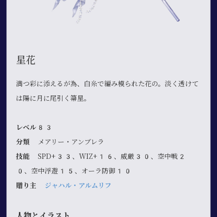
星花
満つ彩に添えるが為、白糸で編み模られた花の。淡く透けて
は陽に月に尾引く箒星。
レベル83
分類
メアリー・アンブレラ
技能
SPD+33、WIZ+16、威厳30、空中戦2
0、空中浮遊15、オーラ防御10
贈り主
ジャハル・アルムリフ
人物とイラスト