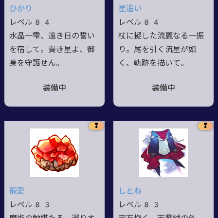
ひかり
星追い
レベル84
レベル84
水晶一雫、遠き日の誓い
杖に擬した流麗なる一振
を宿して。――貴き星よ、御
り。尾を引く流星が如
身を守護せん。
く、軌跡を描いて。
装備中
装備中
❢
❢
寵愛
しとね
レベル83
レベル83