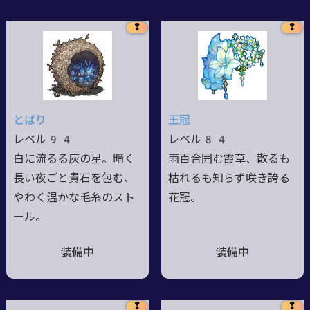
❢
❢
とばり
王冠
レベル94
レベル84
白に流るる灰の星。暗く
雨百合囲む霞草、散るも
長い夜ごと貴石を包む、
枯れるも知らず咲き誇る
やわく温かな毛糸のスト
花冠。
ール。
装備中
装備中
❢
❢