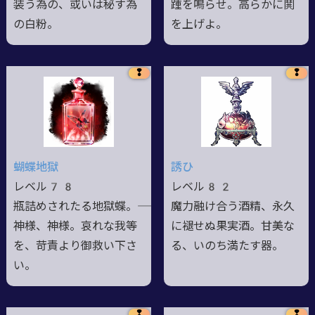
装う為の、或いは秘す為
踵を鳴らせ。高らかに鬨
の白粉。
を上げよ。
❢
❢
蝴蝶地獄
誘ひ
レベル78
レベル82
瓶詰めされたる地獄蝶。――
魔力融け合う酒精、永久
神様、神様。哀れな我等
に褪せぬ果実酒。甘美な
を、苛責より御救い下さ
る、いのち満たす器。
い。
❢
❢