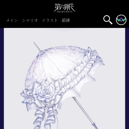
メイン
シナリオ
イラスト
鍛錬