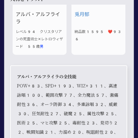
アルバ・アルフライ
兎月郁
ラ
レベル94 クリスタリア
納品数1595 ❤️93
ンの死霊術士✕レトロウィザ
6
ード 55歳
男
アルバ・アルフライラの全技能
POW+83、SPD+193、WIZ+311、高速
詠唱100、範囲攻撃77、全力魔法57、激痛
耐性36、オーラ防御34、多重詠唱32、威厳
30、狂気耐性27、破魔25、属性攻撃25、
医術25、マヒ攻撃25、毒耐性23、見切り2
2、戦闘知識21、力溜め20、呪詛耐性20、