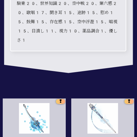
騎乗20、世界知識20、空中戦20、第六感2
0、歌唱17、聞き耳15、追跡15、慰め1
5、鼓舞15、存在感15、空中浮遊15、暗視
15、目潰し11、視力10、薬品調合1、優し
さ1
❢
❢