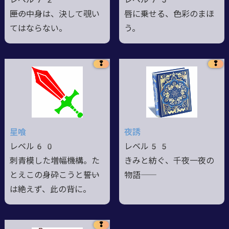
――匣の中身は、決して覗い
唇に乗せる、色彩のまほ
てはならない。
う。
❢
❢
星喰
夜誘
レベル60
レベル55
刺青模した増幅機構。た
きみと紡ぐ、千夜一夜の
とえこの身砕こうと――誓い
物語――
は絶えず、此の背に。
❢