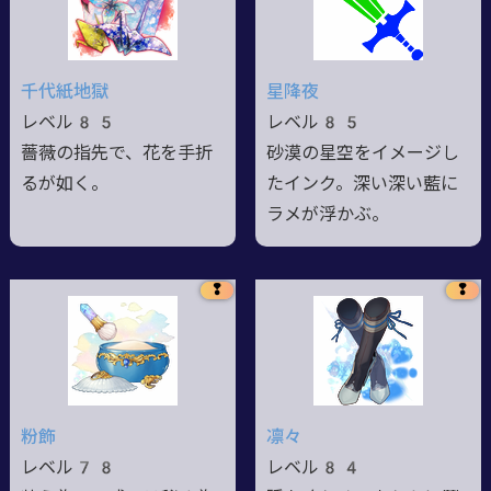
千代紙地獄
星降夜
レベル85
レベル85
薔薇の指先で、花を手折
砂漠の星空をイメージし
るが如く。
たインク。深い深い藍に
ラメが浮かぶ。
❢
❢
粉飾
凛々
レベル78
レベル84