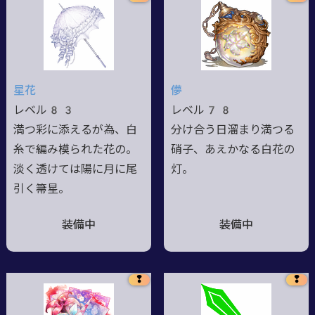
星花
儚
レベル83
レベル78
満つ彩に添えるが為、白
分け合う日溜まり満つる
糸で編み模られた花の。
硝子、あえかなる白花の
淡く透けては陽に月に尾
灯。
引く箒星。
装備中
装備中
❢
❢