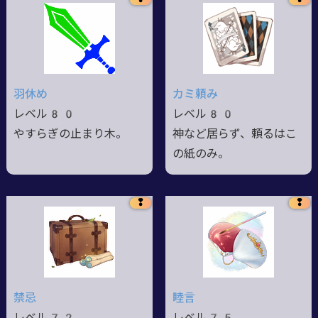
羽休め
カミ頼み
レベル80
レベル80
やすらぎの止まり木。
神など居らず、頼るはこ
の紙のみ。
❢
❢
禁忌
睦言
レベル72
レベル75