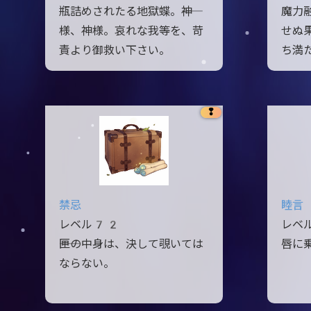
瓶詰めされたる地獄蝶。――神
魔力
様、神様。哀れな我等を、苛
せぬ
責より御救い下さい。
ち満
❢
禁忌
睦言
レベル72
レベ
――匣の中身は、決して覗いては
唇に
ならない。