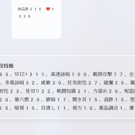
納品数215 ❤️1
028
全技能
+193、WIZ+311、高速詠唱100、範囲攻撃77、
、多重詠唱32、威厳30、狂気耐性27、破魔25、
耐性23、見切り22、戦闘知識21、力溜め20、呪詛
20、第六感20、歌唱17、聞き耳15、追跡15、
15、暗視15、目潰し11、視力10、薬品調合1、優