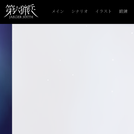
メイン
シナリオ
イラスト
鍛錬