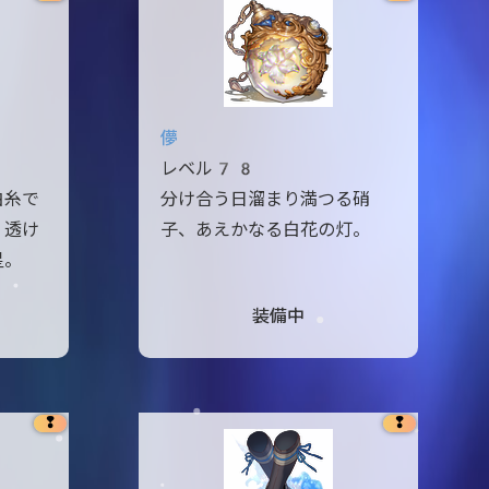
儚
レベル78
白糸で
分け合う日溜まり満つる硝
く透け
子、あえかなる白花の灯。
星。
装備中
❢
❢