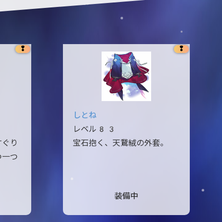
❢
❢
しとね
レベル83
すぐり
宝石抱く、天鵞絨の外套。
つ一つ
装備中