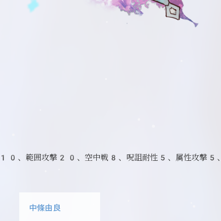
+10、範囲攻撃20、空中戦8、呪詛耐性5、属性攻撃5
中條由良