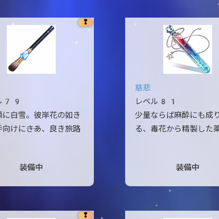
❢
慈悲
ル79
レベル81
顔に白雪。彼岸花の如き
少量ならば麻酔にも成
向けに――さあ、良き旅路
る、毒花から精製した
装備中
装備中
❢