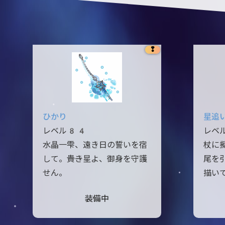
❢
ひかり
星追
レベル84
レベ
水晶一雫、遠き日の誓いを宿
杖に
して。――貴き星よ、御身を守護
尾を
せん。
描い
装備中