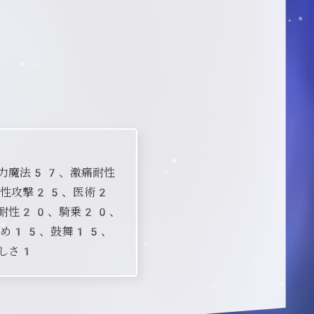
全力魔法57、激痛耐性
属性攻撃25、医術2
耐性20、騎乗20、
慰め15、鼓舞15、
しさ1