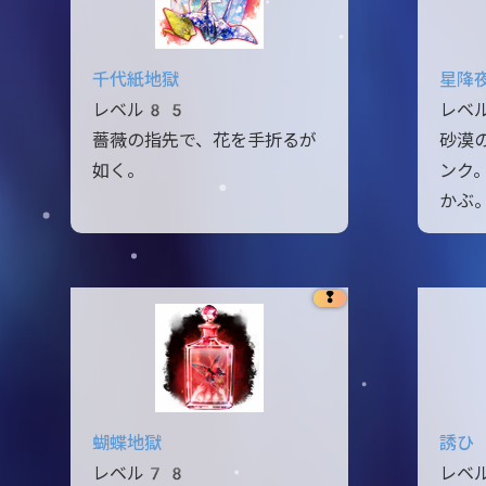
千代紙地獄
星降
レベル85
レベ
薔薇の指先で、花を手折るが
砂漠
如く。
ンク
かぶ
❢
蝴蝶地獄
誘ひ
レベル78
レベ