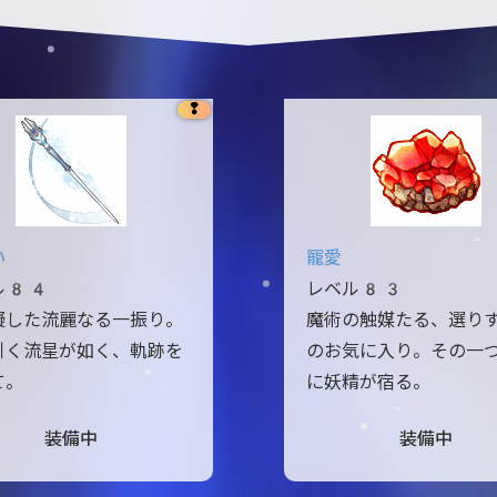
❢
い
寵愛
ル84
レベル83
擬した流麗なる一振り。
魔術の触媒たる、選り
引く流星が如く、軌跡を
のお気に入り。その一
て。
に妖精が宿る。
装備中
装備中