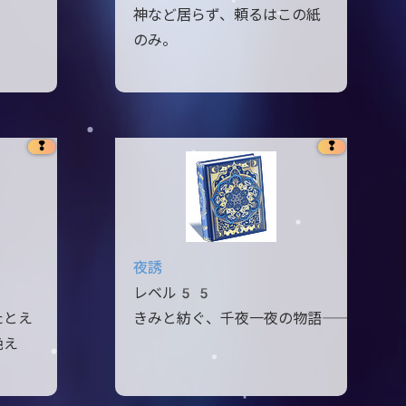
神など居らず、頼るはこの紙
のみ。
❢
❢
夜誘
レベル55
たとえ
きみと紡ぐ、千夜一夜の物語――
絶え