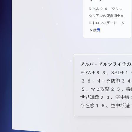
レベル94 クリス
タリアンの死霊術士✕
レトロウィザード 5
5歳
男
アルバ・アルフライラの
POW+83、SPD
36、オーラ防御34
5、マヒ攻撃25、毒
世界知識20、空中戦
存在感15、空中浮遊