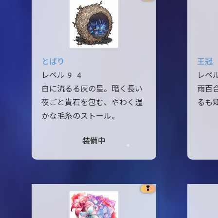
とばり
王冠
レベル94
レベ
白に流るる灰の星。暗く長い
雨百
夜ごと貴石を包む、やわく温
るも
かな毛糸のストール。
装備中
❢