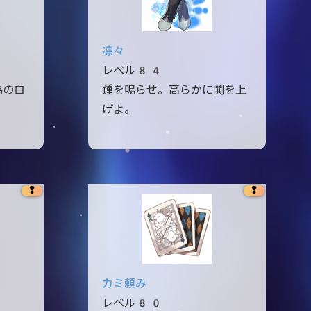
凛々
レベル84
為の白
踵を鳴らせ。高らかに鬨を上
げよ。
❢
❢
カミ頼み
レベル80