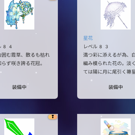
星花
ル84
レベル83
合囲む霞草、散るも枯れ
満つ彩に添えるが為、
知らず咲き誇る花冠。
編み模られた花の。淡
ては陽に月に尾引く箒
装備中
装備中
❢