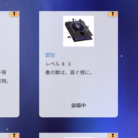
❢
❢
叡智
レベル83
り得
書の獣は、直ぐ傍に。
薬物。
装備中
❢
❢