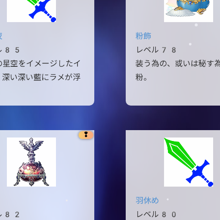
夜
粉飾
ル85
レベル78
の星空をイメージしたイ
装う為の、或いは秘す
。深い深い藍にラメが浮
粉。
。
❢
羽休め
ル82
レベル80