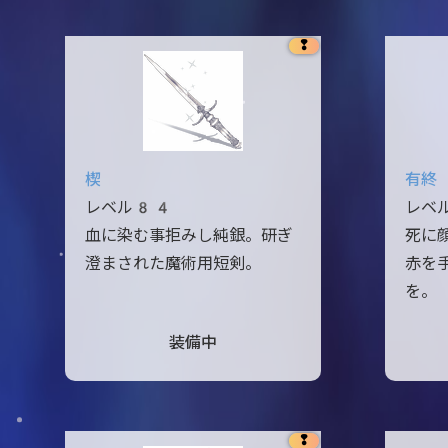
❢
楔
有終
レベル84
レベ
血に染む事拒みし純銀。研ぎ
死に
澄まされた魔術用短剣。
赤を手
を。
装備中
❢