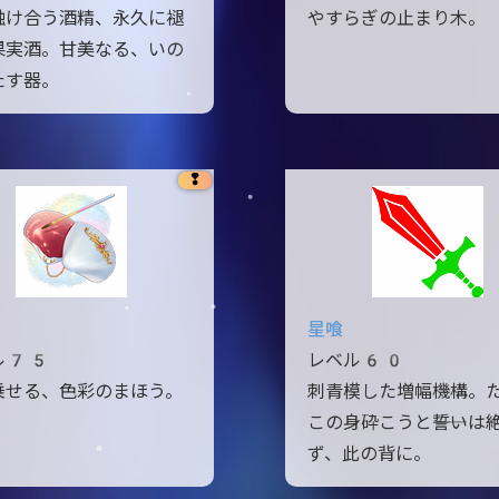
融け合う酒精、永久に褪
やすらぎの止まり木。
果実酒。甘美なる、いの
たす器。
❢
星喰
ル75
レベル60
乗せる、色彩のまほう。
刺青模した増幅機構。
この身砕こうと――誓いは
ず、此の背に。