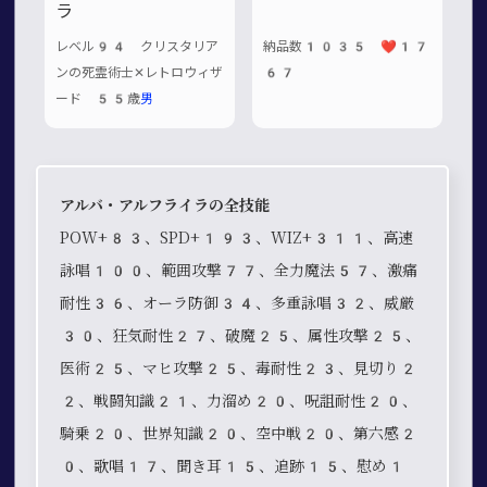
ラ
レベル94 クリスタリア
納品数1035 ❤️17
ンの死霊術士✕レトロウィザ
67
ード 55歳
男
アルバ・アルフライラの全技能
POW+83、SPD+193、WIZ+311、高速
詠唱100、範囲攻撃77、全力魔法57、激痛
耐性36、オーラ防御34、多重詠唱32、威厳
30、狂気耐性27、破魔25、属性攻撃25、
医術25、マヒ攻撃25、毒耐性23、見切り2
2、戦闘知識21、力溜め20、呪詛耐性20、
騎乗20、世界知識20、空中戦20、第六感2
0、歌唱17、聞き耳15、追跡15、慰め1