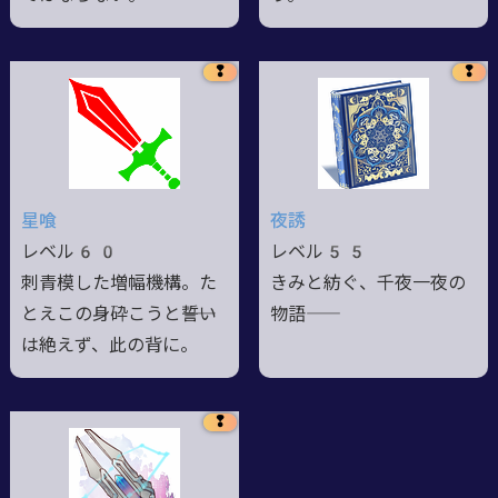
❢
❢
星喰
夜誘
レベル60
レベル55
刺青模した増幅機構。た
きみと紡ぐ、千夜一夜の
とえこの身砕こうと――誓い
物語――
は絶えず、此の背に。
❢