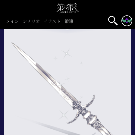
メイン
シナリオ
イラスト
鍛錬