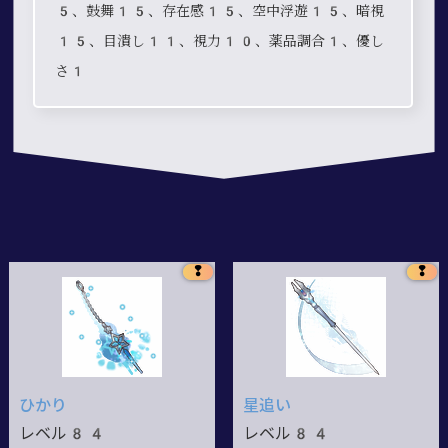
5、鼓舞15、存在感15、空中浮遊15、暗視
15、目潰し11、視力10、薬品調合1、優し
さ1
❢
❢
ひかり
星追い
レベル84
レベル84