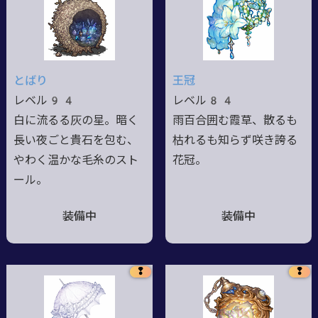
とばり
王冠
レベル94
レベル84
白に流るる灰の星。暗く
雨百合囲む霞草、散るも
長い夜ごと貴石を包む、
枯れるも知らず咲き誇る
やわく温かな毛糸のスト
花冠。
ール。
装備中
装備中
❢
❢