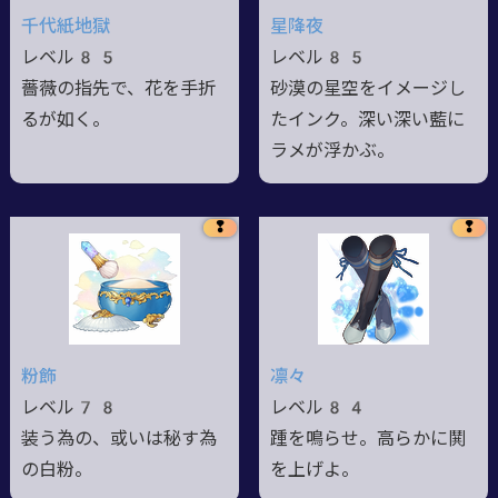
千代紙地獄
星降夜
レベル85
レベル85
薔薇の指先で、花を手折
砂漠の星空をイメージし
るが如く。
たインク。深い深い藍に
ラメが浮かぶ。
❢
❢
粉飾
凛々
レベル78
レベル84
装う為の、或いは秘す為
踵を鳴らせ。高らかに鬨
の白粉。
を上げよ。