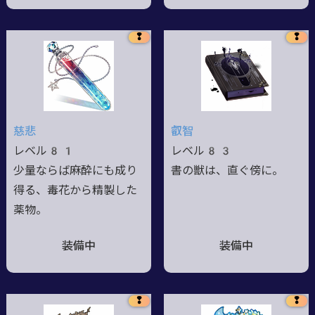
❢
❢
慈悲
叡智
レベル81
レベル83
少量ならば麻酔にも成り
書の獣は、直ぐ傍に。
得る、毒花から精製した
薬物。
装備中
装備中
❢
❢