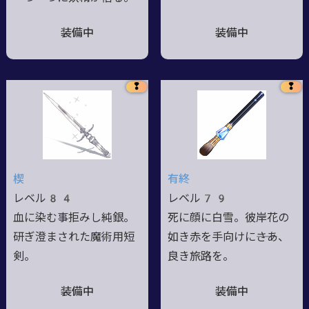
装備中
装備中
❢
❢
楔
有終
レベル84
レベル79
血に染む事拒みし純銀。
死に顔に白雪。彼岸花の
研ぎ澄まされた魔術用短
如き赤を手向けに――さあ、
剣。
良き旅路を。
装備中
装備中