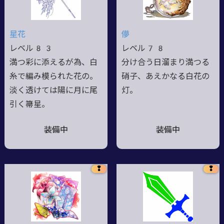
星花
儚
レベル83
レベル78
満つ彩に添えるが為、白
分け合う日溜まり満つる
糸で編み模られた花の。
硝子、あえかなる白花の
淡く透けては陽に月に尾
灯。
引く箒星。
装備中
装備中
❢
❢