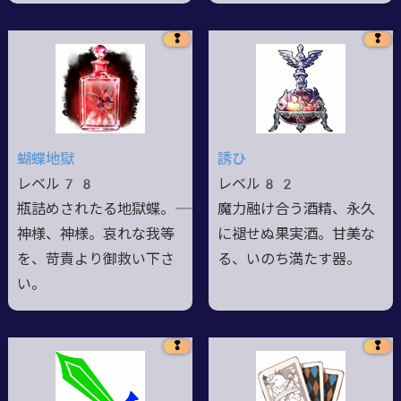
❢
❢
蝴蝶地獄
誘ひ
レベル78
レベル82
瓶詰めされたる地獄蝶。――
魔力融け合う酒精、永久
神様、神様。哀れな我等
に褪せぬ果実酒。甘美な
を、苛責より御救い下さ
る、いのち満たす器。
い。
❢
❢