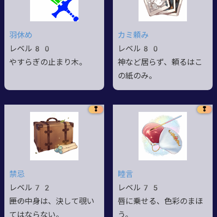
羽休め
カミ頼み
レベル80
レベル80
やすらぎの止まり木。
神など居らず、頼るはこ
の紙のみ。
❢
❢
禁忌
睦言
レベル72
レベル75
――匣の中身は、決して覗い
唇に乗せる、色彩のまほ
てはならない。
う。