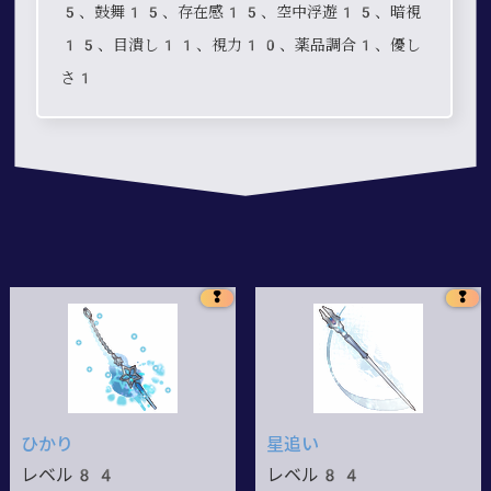
5、鼓舞15、存在感15、空中浮遊15、暗視
15、目潰し11、視力10、薬品調合1、優し
さ1
❢
❢
ひかり
星追い
レベル84
レベル84