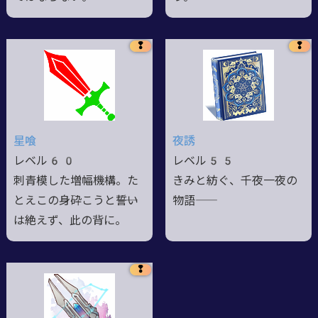
❢
❢
星喰
夜誘
レベル60
レベル55
刺青模した増幅機構。た
きみと紡ぐ、千夜一夜の
とえこの身砕こうと――誓い
物語――
は絶えず、此の背に。
❢