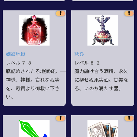
❢
❢
蝴蝶地獄
誘ひ
レベル78
レベル82
瓶詰めされたる地獄蝶。――
魔力融け合う酒精、永久
神様、神様。哀れな我等
に褪せぬ果実酒。甘美な
を、苛責より御救い下さ
る、いのち満たす器。
い。
❢
❢