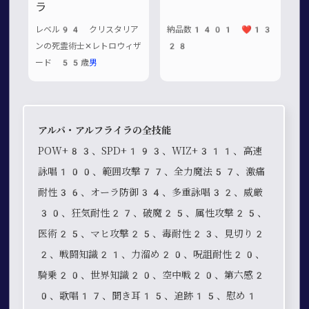
ラ
レベル94 クリスタリア
納品数1401 ❤️13
ンの死霊術士✕レトロウィザ
28
ード 55歳
男
アルバ・アルフライラの全技能
POW+83、SPD+193、WIZ+311、高速
詠唱100、範囲攻撃77、全力魔法57、激痛
耐性36、オーラ防御34、多重詠唱32、威厳
30、狂気耐性27、破魔25、属性攻撃25、
医術25、マヒ攻撃25、毒耐性23、見切り2
2、戦闘知識21、力溜め20、呪詛耐性20、
騎乗20、世界知識20、空中戦20、第六感2
0、歌唱17、聞き耳15、追跡15、慰め1