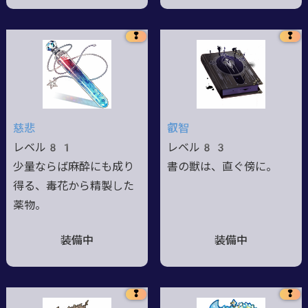
❢
❢
慈悲
叡智
レベル81
レベル83
少量ならば麻酔にも成り
書の獣は、直ぐ傍に。
得る、毒花から精製した
薬物。
装備中
装備中
❢
❢