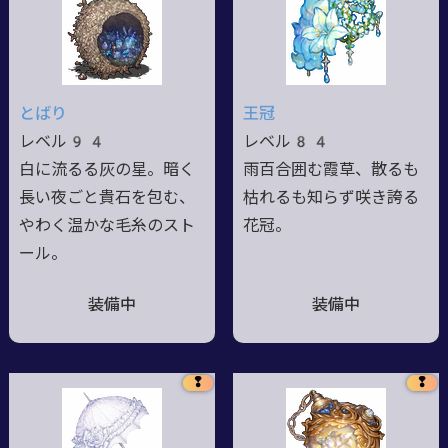
とばり
王冠
レベル94
レベル84
白に流るる灰の星。暗く
雨百合囲む霞草、散るも
長い夜ごと貴石を包む、
枯れるも知らず咲き誇る
やわく温かな毛糸のスト
花冠。
ール。
装備中
装備中
❢
❢