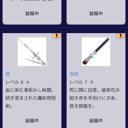
装備中
装備中
❢
❢
楔
有終
レベル84
レベル79
血に染む事拒みし純銀。
死に顔に白雪。彼岸花の
研ぎ澄まされた魔術用短
如き赤を手向けに――さあ、
剣。
良き旅路を。
装備中
装備中