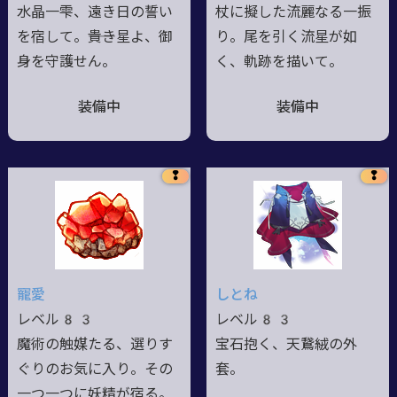
水晶一雫、遠き日の誓い
杖に擬した流麗なる一振
を宿して。――貴き星よ、御
り。尾を引く流星が如
身を守護せん。
く、軌跡を描いて。
装備中
装備中
❢
❢
寵愛
しとね
レベル83
レベル83
魔術の触媒たる、選りす
宝石抱く、天鵞絨の外
ぐりのお気に入り。その
套。
一つ一つに妖精が宿る。