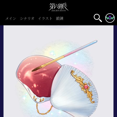
メイン
シナリオ
イラスト
鍛錬