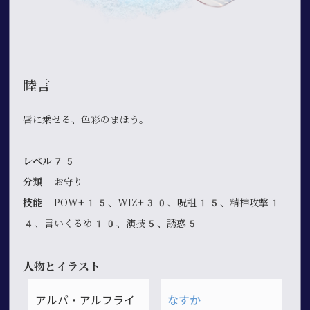
睦言
唇に乗せる、色彩のまほう。
レベル75
分類
お守り
技能
POW+15、WIZ+30、呪詛15、精神攻撃1
4、言いくるめ10、演技5、誘惑5
人物とイラスト
アルバ・アルフライ
なすか