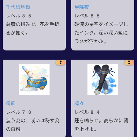
千代紙地獄
星降夜
レベル85
レベル85
薔薇の指先で、花を手折
砂漠の星空をイメージし
るが如く。
たインク。深い深い藍に
ラメが浮かぶ。
❢
❢
粉飾
凛々
レベル78
レベル84
装う為の、或いは秘す為
踵を鳴らせ。高らかに鬨
の白粉。
を上げよ。