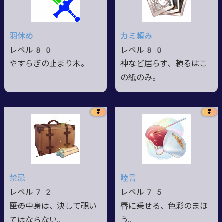
羽休め
カミ頼み
レベル80
レベル80
やすらぎの止まり木。
神など居らず、頼るはこ
の紙のみ。
❢
❢
禁忌
睦言
レベル72
レベル75
――匣の中身は、決して覗い
唇に乗せる、色彩のまほ
てはならない。
う。