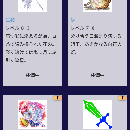
星花
儚
レベル83
レベル78
満つ彩に添えるが為、白
分け合う日溜まり満つる
糸で編み模られた花の。
硝子、あえかなる白花の
淡く透けては陽に月に尾
灯。
引く箒星。
装備中
装備中
❢
❢