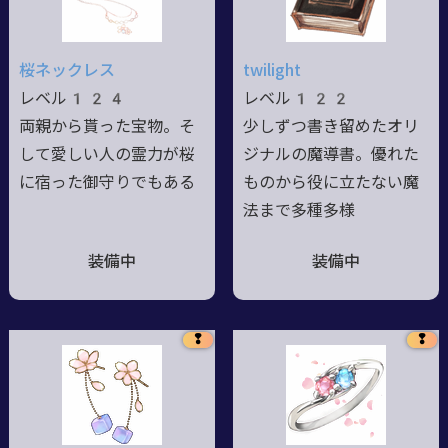
桜ネックレス
twilight
レベル124
レベル122
両親から貰った宝物。そ
少しずつ書き留めたオリ
して愛しい人の霊力が桜
ジナルの魔導書。優れた
に宿った御守りでもある
ものから役に立たない魔
法まで多種多様
装備中
装備中
❢
❢