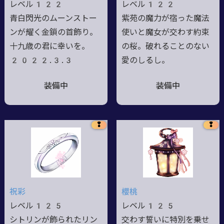
レベル122
レベル122
青白閃光のムーンストー
紫苑の魔力が宿った魔法
ンが耀く金鎖の首飾り。
使いと魔女が交わす約束
十九歳の君に幸いを。
の桜。破れることのない
2022.3.3
愛のしるし。
装備中
装備中
❢
❢
祝彩
櫻桃
レベル125
レベル125
シトリンが飾られたリン
交わす誓いに特別を乗せ