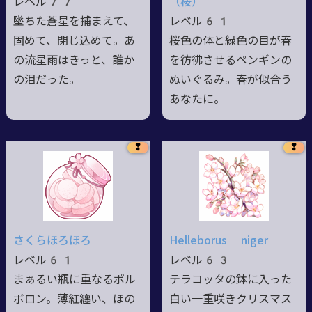
レベル77
（桜）
墜ちた蒼星を捕まえて、
レベル61
固めて、閉じ込めて。あ
桜色の体と緑色の目が春
の流星雨はきっと、誰か
を彷彿させるペンギンの
の泪だった。
ぬいぐるみ。春が似合う
あなたに。
❢
❢
さくらほろほろ
Helleborus niger
レベル61
レベル63
まぁるい瓶に重なるポル
テラコッタの鉢に入った
ボロン。薄紅纏い、ほの
白い一重咲きクリスマス