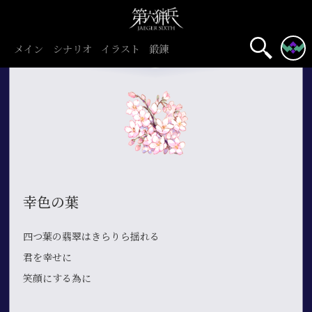
メイン
シナリオ
イラスト
鍛錬
幸色の葉
四つ葉の翡翠はきらりら揺れる
君を幸せに
笑顔にする為に