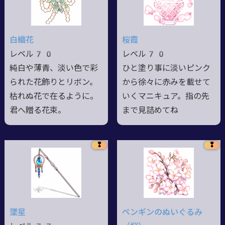
白織花
桜霞
レベル70
レベル70
純白や薄青、淡い色で彩
ひと塗り事に淡いピンク
られた花飾りとリボン。
から徐々に赤みを載せて
枯れぬ花で在るように。
いくマニキュア。指の先
君へ贈る花束。
まで見詰めてね
❢
❢
墜星
ペンギンのぬいぐるみ