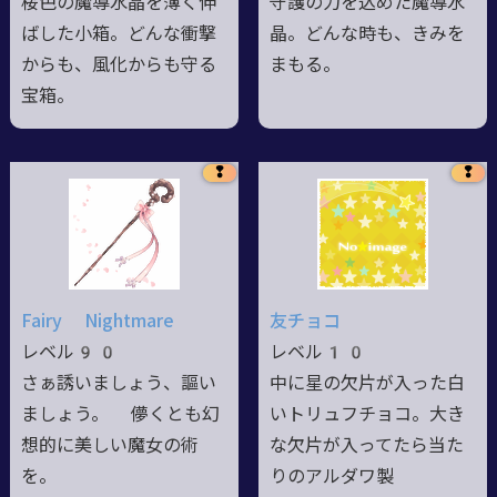
桜色の魔導水晶を薄く伸
守護の力を込めた魔導水
ばした小箱。どんな衝撃
晶。どんな時も、きみを
からも、風化からも守る
まもる。
宝箱。
❢
❢
Fairy Nightmare
友チョコ
レベル90
レベル10
さぁ誘いましょう、謳い
中に星の欠片が入った白
ましょう。 儚くとも幻
いトリュフチョコ。大き
想的に美しい魔女の術
な欠片が入ってたら当た
を。
りのアルダワ製