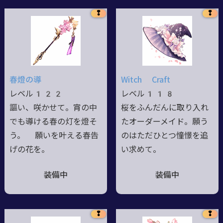
❢
❢
春燈の導
Witch Craft
レベル122
レベル118
謳い、咲かせて。宵の中
桜をふんだんに取り入れ
でも導ける春の灯を燈そ
たオーダーメイド。願う
う。 願いを叶える春告
のはただひとつ憧憬を追
げの花を。
い求めて。
装備中
装備中
❢
❢