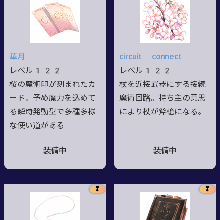
華月
circuit connect
レベル122
レベル122
桜の魔術印が刻まれたカ
杖を近接武器にする接続
ード。予め魔力を込めて
魔術回路。持ち主の意思
る瞬時発動型で多種多様
により杖が斧槍になる。
な使い道がある
装備中
装備中
❢
❢