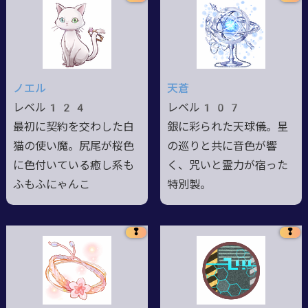
ノエル
天蒼
レベル124
レベル107
最初に契約を交わした白
銀に彩られた天球儀。星
猫の使い魔。尻尾が桜色
の巡りと共に音色が響
に色付いている癒し系も
く、咒いと霊力が宿った
ふもふにゃんこ
特別製。
❢
❢