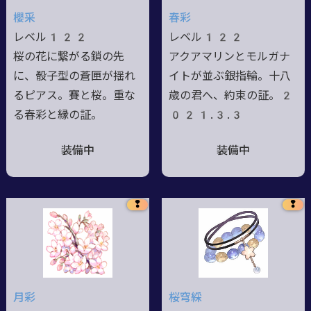
櫻采
春彩
レベル122
レベル122
桜の花に繋がる鎖の先
アクアマリンとモルガナ
に、骰子型の蒼匣が揺れ
イトが並ぶ銀指輪。十八
るピアス。賽と桜。重な
歳の君へ、約束の証。2
る春彩と縁の証。
021.3.3
装備中
装備中
❢
❢
月彩
桜穹綵