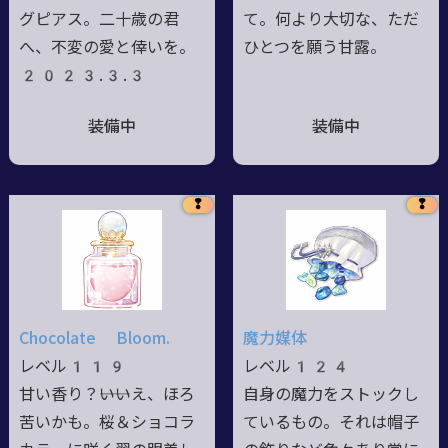
グピアス。二十歳の君
て。何より大切な、ただ
へ、不変の愛と倖いを。
ひとつを願う甘露。
2023.3.3
装備中
装備中
❢
❢
Chocolate Bloom.
魔力媒体
レベル119
レベル124
甘い香り？――いいえ、ほろ
自身の魔力をストックし
苦いかも。桜＆ショコラ
ているもの。それは帽子