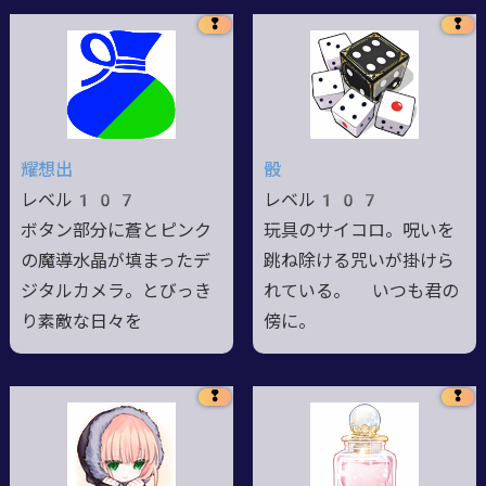
❢
❢
耀想出
骰
レベル107
レベル107
ボタン部分に蒼とピンク
玩具のサイコロ。呪いを
の魔導水晶が填まったデ
跳ね除ける咒いが掛けら
ジタルカメラ。とびっき
れている。 いつも君の
り素敵な日々を
傍に。
❢
❢