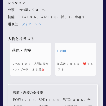
レベル92
分類
四つ葉のクローバー
技能
POW+36、WIZ+18、祈り1、幸運1
贈り主
ティア・メル
人物とイラスト
荻原・志桜
nemi
レベル128 人間の魔女
納品数3065 ❤️15
✕ウィザード 23歳
女
75
荻原・志桜の全技能
POW+216、SPD+168、WIZ+485、全