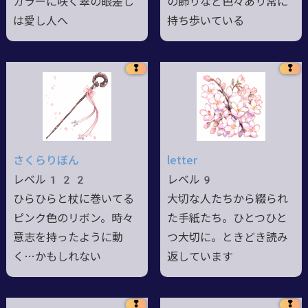
カラーに咲く翠の眼差し
の飾りなど色々あり常に
は愛し人へ
持ち歩いている
❢
❢
さくらりぼん
letter
レベル122
レベル9
ひらひらと杖に巻いてる
大切な人たちから綴られ
ピンク色のリボン。時々
た手紙たち。ひとつひと
意志を持ったように動
つ大切に。ときどき読み
く…かもしれない
返しています
❢
❢