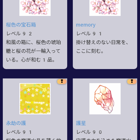
桜色の宝石箱
memory
レベル92
レベル91
和風の箱に、桜色の琥珀
掛け替えのない日常を、
糖と桜の花が一輪入って
ここに刻む。
いる。心が和む1品。
❢
❢
永劫の護
護星
レベル91
レベル90