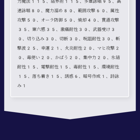
力魔法115、結界術115、多重詠唱95、高
速詠唱80、魔力溜め80、範囲攻撃60、属性
攻撃50、オーラ防御50、焼却40、貫通攻撃
35、第六感35、激痛耐性30、武器受け3
0、切り込み30、切断30、呪詛耐性30、斬
撃波25、幸運21、火炎耐性20、マヒ攻撃2
0、毒使い20、かばう20、集中力20、氷結
耐性15、電撃耐性15、毒耐性15、環境耐性
15、落ち着き15、誘惑6、暗号作成1、詩詠
み1