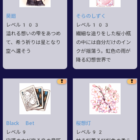
昊廻
そらのしずく
レベル103
レベル103
溢れる想いの雫をあつめ
繊細な造りをした桜小瓶
て、希う祈りは星となり
の中には自分だけのイン
空へ還そう
クが揺蕩う。虹色の雨が
降る幻想世界で
❢
❢
Black Bet
桜想灯
レベル9
レベル92