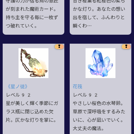
守護の力が宿る烏の意匠
甘き桜薫る紅桜色の柔ら
が刻まれた魔術カード。
かな灯り。あなたの想い
持ち主を守る毎に一枚ず
出を宿して、ふんわりと
つ破れていく。
瞬くわ…
❢
❢
《星ノ徒》
花筏
レベル92
レベル92
星が美しく輝く季節にガ
やさしい桜色の水琴鈴。
ラス瓶に閉じ込めた欠
草原で深呼吸をするみた
片。仄かな灯りを掌に。
いに、心が凪いでいく。
大丈夫の魔法。