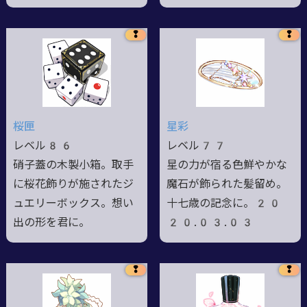
❢
❢
桜匣
星彩
レベル86
レベル77
硝子蓋の木製小箱。取手
星の力が宿る色鮮やかな
に桜花飾りが施されたジ
魔石が飾られた髪留め。
ュエリーボックス。想い
十七歳の記念に。20
出の形を君に。
20.03.03
❢
❢