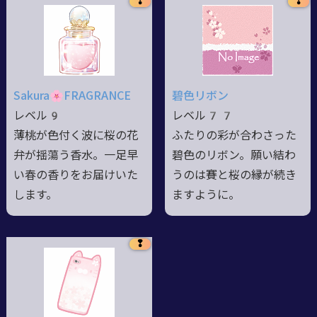
❢
❢
Sakura🌸FRAGRANCE
碧色リボン
レベル9
レベル77
薄桃が色付く波に桜の花
ふたりの彩が合わさった
弁が揺蕩う香水。一足早
碧色のリボン。願い結わ
い春の香りをお届けいた
うのは賽と桜の縁が続き
します。
ますように。
❢