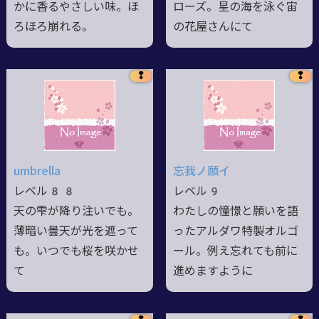
かに香るやさしい味。ほ
ローズ。星の海を泳ぐ宙
ろほろ崩れる。
の花屋さんにて
❢
❢
umbrella
忘我ノ願イ
レベル88
レベル9
天の雫が降り注いでも。
わたしの憧憬と願いを語
薄暗い曇天が光を遮って
ったアルダワ特製オルゴ
も。いつでも桜を咲かせ
ール。例え忘れても前に
て
進めますように