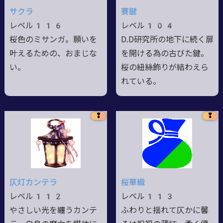
サクラ
賽鍵
レベル116
レベル104
桜色のミサンガ。願いを
D.D研究所の地下に続く扉
叶えるための、おまじな
を開ける為の古びた鍵。
い。
桜の紐絲飾りが結わえら
れている。
❢
❢
仄灯カンテラ
桜華織
レベル112
レベル113
やさしい光を纏うカンテ
ふわりと揺れて仄かに馨