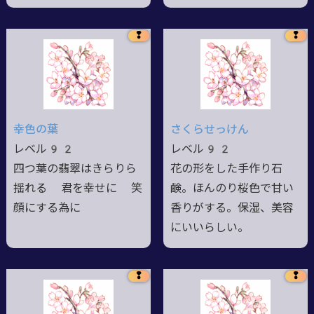
❢
❢
幸色の葉
さくらせっけん
レベル92
レベル92
四つ葉の翡翠はきらりら
花の形をした手作り石
揺れる 君を幸せに 笑
鹸。ほんのり桜色で甘い
顔にする為に
香りがする。保湿、美容
にいいらしい。
❢
❢