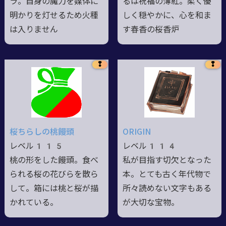
ラ。自身の魔力を媒体に
るは祝福の薄紅。柔く優
明かりを灯せるため火種
しく穏やかに、心を和ま
は入りません
す春香の桜香炉
❢
❢
桜ちらしの桃饅頭
ORIGIN
レベル115
レベル114
桃の形をした饅頭。食べ
私が目指す切欠となった
られる桜の花びらを散ら
本。とても古く年代物で
して。箱には桃と桜が描
所々読めない文字もある
かれている。
が大切な宝物。