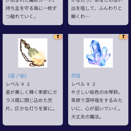
が刻まれた魔術カード。
かな灯り。あなたの想い
持ち主を守る毎に一枚ず
出を宿して、ふんわりと
つ破れていく。
瞬くわ…
❢
❢
《星ノ徒》
花筏
レベル92
レベル92
星が美しく輝く季節にガ
やさしい桜色の水琴鈴。
ラス瓶に閉じ込めた欠
草原で深呼吸をするみた
片。仄かな灯りを掌に。
いに、心が凪いでいく。
大丈夫の魔法。