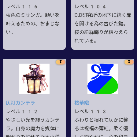
レベル116
レベル104
桜色のミサンガ。願いを
D.D研究所の地下に続く扉
叶えるための、おまじな
を開ける為の古びた鍵。
い。
桜の紐絲飾りが結わえら
れている。
❢
❢
仄灯カンテラ
桜華織
レベル112
レベル113
やさしい光を纏うカンテ
ふわりと揺れて仄かに馨
ラ。自身の魔力を媒体に
るは祝福の薄紅。柔く優