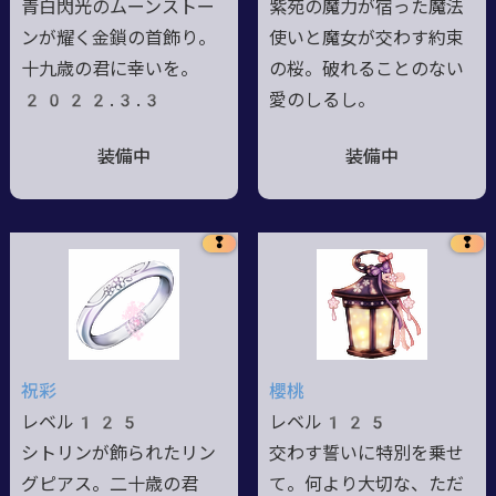
青白閃光のムーンストー
紫苑の魔力が宿った魔法
ンが耀く金鎖の首飾り。
使いと魔女が交わす約束
十九歳の君に幸いを。
の桜。破れることのない
2022.3.3
愛のしるし。
装備中
装備中
❢
❢
祝彩
櫻桃
レベル125
レベル125
シトリンが飾られたリン
交わす誓いに特別を乗せ
グピアス。二十歳の君
て。何より大切な、ただ