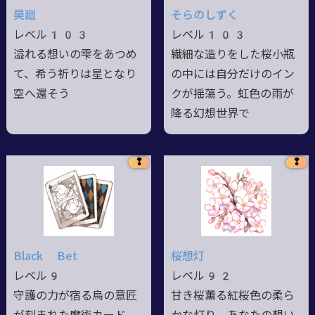
昊廻
そらのしずく
レベル103
レベル103
溢れる想いの雫をあつめ
繊細な造りをした桜小瓶
て、希う祈りは星となり
の中には自分だけのイン
空へ還そう
クが揺蕩う。虹色の雨が
降る幻想世界で
❢
❢
Black Bet
桜想灯
レベル9
レベル92
守護の力が宿る烏の意匠
甘き桜薫る紅桜色の柔ら