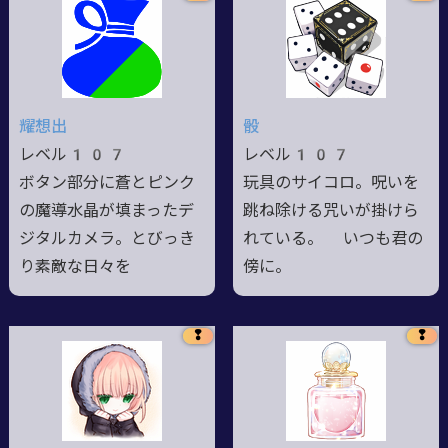
耀想出
骰
レベル107
レベル107
ボタン部分に蒼とピンク
玩具のサイコロ。呪いを
の魔導水晶が填まったデ
跳ね除ける咒いが掛けら
ジタルカメラ。とびっき
れている。 いつも君の
り素敵な日々を
傍に。
❢
❢