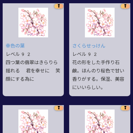
❢
❢
幸色の葉
さくらせっけん
レベル92
レベル92
四つ葉の翡翠はきらりら
花の形をした手作り石
揺れる 君を幸せに 笑
鹸。ほんのり桜色で甘い
顔にする為に
香りがする。保湿、美容
にいいらしい。
❢
❢