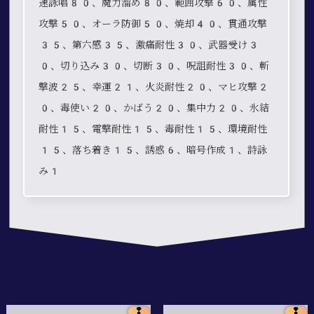
速詠唱80、魔力溜め80、範囲攻撃60、属性
攻撃50、オーラ防御50、焼却40、貫通攻撃
35、第六感35、激痛耐性30、武器受け3
0、切り込み30、切断30、呪詛耐性30、斬
撃波25、幸運21、火炎耐性20、マヒ攻撃2
0、毒使い20、かばう20、集中力20、氷結
耐性15、電撃耐性15、毒耐性15、環境耐性
15、落ち着き15、誘惑6、暗号作成1、詩詠
み1
❢
❢