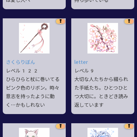
は愛し人へ
持ち歩いている
❢
❢
さくらりぼん
letter
レベル122
レベル9
ひらひらと杖に巻いてる
大切な人たちから綴られ
ピンク色のリボン。時々
た手紙たち。ひとつひと
意志を持ったように動
つ大切に。ときどき読み
く…かもしれない
返しています
❢
❢