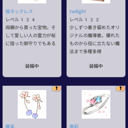
桜ネックレス
twilight
レベル124
レベル122
両親から貰った宝物。そ
少しずつ書き留めたオリ
して愛しい人の霊力が桜
ジナルの魔導書。優れた
に宿った御守りでもある
ものから役に立たない魔
法まで多種多様
装備中
装備中
❢
❢
櫻采
春彩