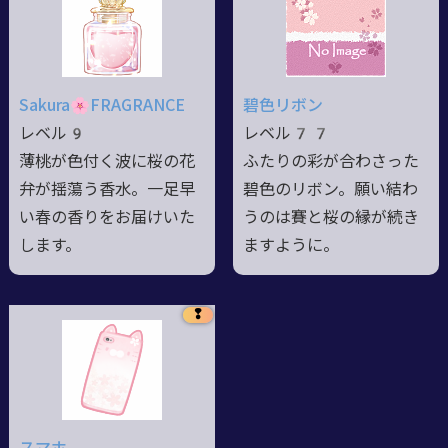
Sakura🌸FRAGRANCE
碧色リボン
レベル9
レベル77
薄桃が色付く波に桜の花
ふたりの彩が合わさった
弁が揺蕩う香水。一足早
碧色のリボン。願い結わ
い春の香りをお届けいた
うのは賽と桜の縁が続き
します。
ますように。
❢