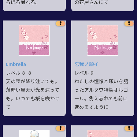
ろほろ崩れる。
の花屋さんにて
❢
❢
umbrella
忘我ノ願イ
レベル88
レベル9
天の雫が降り注いでも。
わたしの憧憬と願いを語
薄暗い曇天が光を遮って
ったアルダワ特製オルゴ
も。いつでも桜を咲かせ
ール。例え忘れても前に
て
進めますように
❢
❢