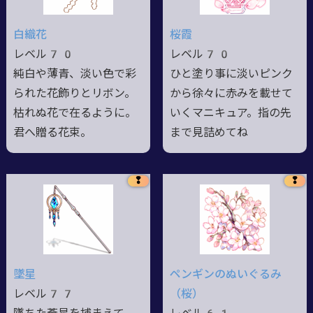
白織花
桜霞
レベル70
レベル70
純白や薄青、淡い色で彩
ひと塗り事に淡いピンク
られた花飾りとリボン。
から徐々に赤みを載せて
枯れぬ花で在るように。
いくマニキュア。指の先
君へ贈る花束。
まで見詰めてね
❢
❢
墜星
ペンギンのぬいぐるみ
レベル77
（桜）