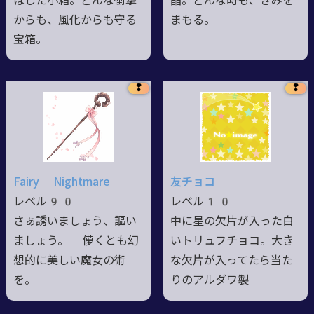
ばした小箱。どんな衝撃
晶。どんな時も、きみを
からも、風化からも守る
まもる。
宝箱。
❢
❢
Fairy Nightmare
友チョコ
レベル90
レベル10
さぁ誘いましょう、謳い
中に星の欠片が入った白
ましょう。 儚くとも幻
いトリュフチョコ。大き
想的に美しい魔女の術
な欠片が入ってたら当た
を。
りのアルダワ製