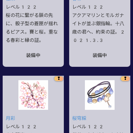
レベル122
レベル122
桜の花に繋がる鎖の先
アクアマリンとモルガナ
に、骰子型の蒼匣が揺れ
イトが並ぶ銀指輪。十八
るピアス。賽と桜。重な
歳の君へ、約束の証。2
る春彩と縁の証。
021.3.3
装備中
装備中
❢
❢
月彩
桜穹綵
レベル122
レベル122