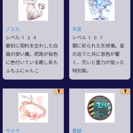
ノエル
天蒼
レベル124
レベル107
最初に契約を交わした白
銀に彩られた天球儀。星
猫の使い魔。尻尾が桜色
の巡りと共に音色が響
に色付いている癒し系も
く、咒いと霊力が宿った
ふもふにゃんこ
特別製。
❢
❢
サクラ
賽鍵