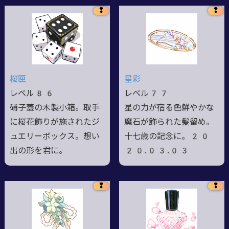
❢
❢
桜匣
星彩
レベル86
レベル77
硝子蓋の木製小箱。取手
星の力が宿る色鮮やかな
に桜花飾りが施されたジ
魔石が飾られた髪留め。
ュエリーボックス。想い
十七歳の記念に。20
出の形を君に。
20.03.03
❢
❢