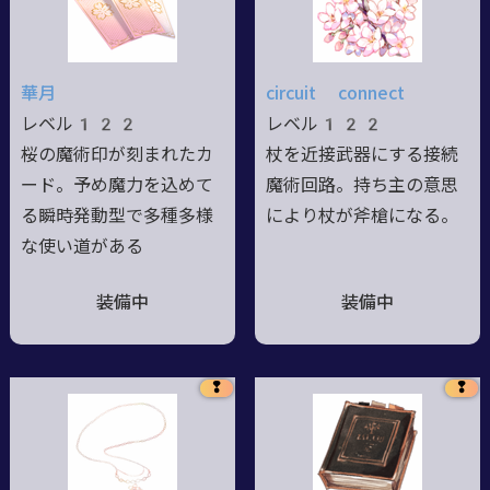
華月
circuit connect
レベル122
レベル122
桜の魔術印が刻まれたカ
杖を近接武器にする接続
ード。予め魔力を込めて
魔術回路。持ち主の意思
る瞬時発動型で多種多様
により杖が斧槍になる。
な使い道がある
装備中
装備中
❢
❢