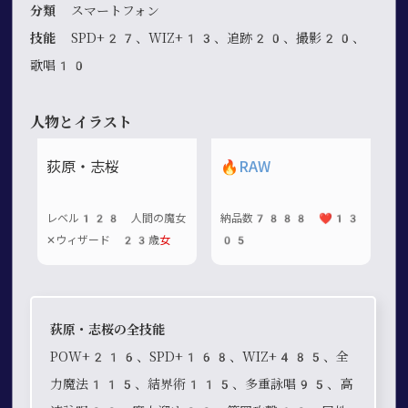
分類
スマートフォン
技能
SPD+27、WIZ+13、追跡20、撮影20、
歌唱10
人物とイラスト
荻原・志桜
🔥
RAW
レベル128 人間の魔女
納品数7888 ❤️13
✕ウィザード 23歳
女
05
荻原・志桜の全技能
POW+216、SPD+168、WIZ+485、全
力魔法115、結界術115、多重詠唱95、高