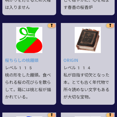
明かりを灯せるため火種
しく穏やかに、心を和ま
は入りません
す春香の桜香炉
❢
❢
桜ちらしの桃饅頭
ORIGIN
レベル115
レベル114
桃の形をした饅頭。食べ
私が目指す切欠となった
られる桜の花びらを散ら
本。とても古く年代物で
して。箱には桃と桜が描
所々読めない文字もある
かれている。
が大切な宝物。
❢
❢