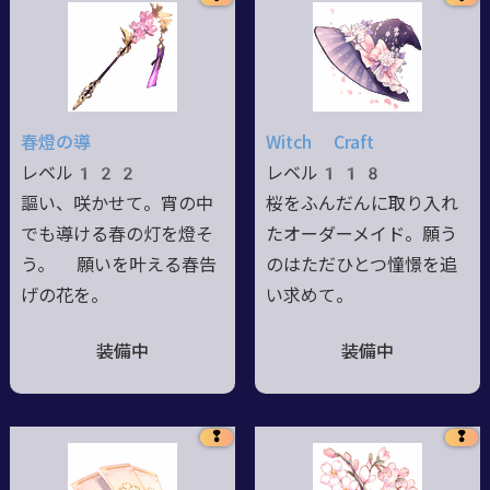
春燈の導
Witch Craft
レベル122
レベル118
謳い、咲かせて。宵の中
桜をふんだんに取り入れ
でも導ける春の灯を燈そ
たオーダーメイド。願う
う。 願いを叶える春告
のはただひとつ憧憬を追
げの花を。
い求めて。
装備中
装備中
❢
❢