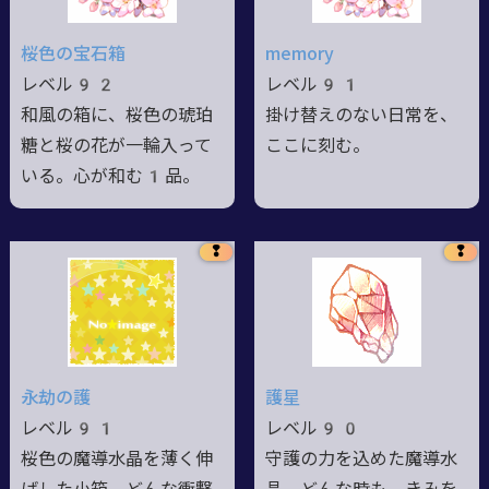
桜色の宝石箱
memory
レベル92
レベル91
和風の箱に、桜色の琥珀
掛け替えのない日常を、
糖と桜の花が一輪入って
ここに刻む。
いる。心が和む1品。
❢
❢
永劫の護
護星
レベル91
レベル90
桜色の魔導水晶を薄く伸
守護の力を込めた魔導水