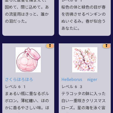
墜ちた蒼星を捕まえて、
レベル61
固めて、閉じ込めて。あ
桜色の体と緑色の目が春
の流星雨はきっと、誰か
を彷彿させるペンギンの
の泪だった。
ぬいぐるみ。春が似合う
あなたに。
❢
❢
さくらほろほろ
Helleborus niger
レベル61
レベル63
まぁるい瓶に重なるポル
テラコッタの鉢に入った
ボロン。薄紅纏い、ほの
白い一重咲きクリスマス
かに香るやさしい味。ほ
ローズ。星の海を泳ぐ宙