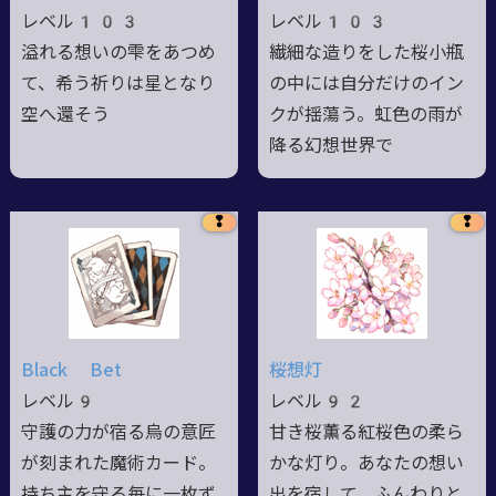
レベル103
レベル103
溢れる想いの雫をあつめ
繊細な造りをした桜小瓶
て、希う祈りは星となり
の中には自分だけのイン
空へ還そう
クが揺蕩う。虹色の雨が
降る幻想世界で
❢
❢
Black Bet
桜想灯
レベル9
レベル92
守護の力が宿る烏の意匠
甘き桜薫る紅桜色の柔ら
が刻まれた魔術カード。
かな灯り。あなたの想い
持ち主を守る毎に一枚ず
出を宿して、ふんわりと