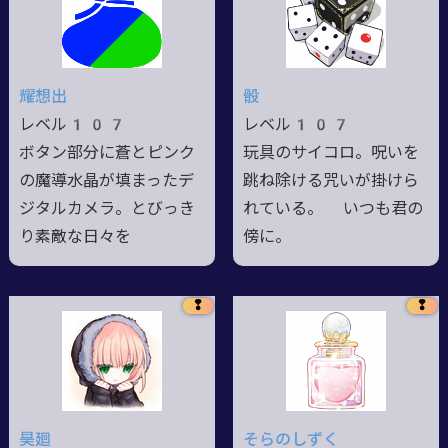
耀想出
骰
レベル107
レベル107
ボタン部分に蒼とピンク
玩具のサイコロ。呪いを
の魔導水晶が填まったデ
跳ね除ける咒いが掛けら
ジタルカメラ。とびっき
れている。 いつも君の
り素敵な日々を
傍に。
❢
❢
昊廻
そらのしずく