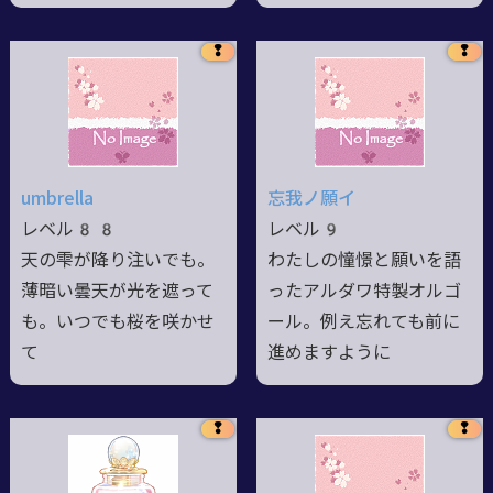
❢
❢
umbrella
忘我ノ願イ
レベル88
レベル9
天の雫が降り注いでも。
わたしの憧憬と願いを語
薄暗い曇天が光を遮って
ったアルダワ特製オルゴ
も。いつでも桜を咲かせ
ール。例え忘れても前に
て
進めますように
❢
❢