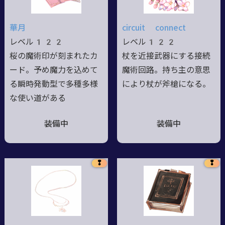
華月
circuit connect
レベル122
レベル122
桜の魔術印が刻まれたカ
杖を近接武器にする接続
ード。予め魔力を込めて
魔術回路。持ち主の意思
る瞬時発動型で多種多様
により杖が斧槍になる。
な使い道がある
装備中
装備中
❢
❢