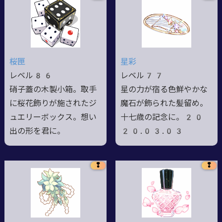
桜匣
星彩
レベル86
レベル77
硝子蓋の木製小箱。取手
星の力が宿る色鮮やかな
に桜花飾りが施されたジ
魔石が飾られた髪留め。
ュエリーボックス。想い
十七歳の記念に。20
出の形を君に。
20.03.03
❢
❢