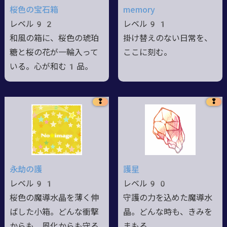
桜色の宝石箱
memory
レベル92
レベル91
和風の箱に、桜色の琥珀
掛け替えのない日常を、
糖と桜の花が一輪入って
ここに刻む。
いる。心が和む1品。
❢
❢
永劫の護
護星
レベル91
レベル90
桜色の魔導水晶を薄く伸
守護の力を込めた魔導水
ばした小箱。どんな衝撃
晶。どんな時も、きみを
からも、風化からも守る
まもる。