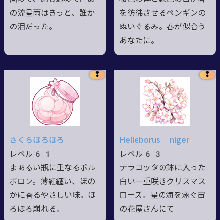
の流星雨はきっと、誰か
を彷彿させるペンギンの
の泪だった。
ぬいぐるみ。春が似合う
あなたに。
❢
❢
さくらほろほろ
Helleborus niger
レベル61
レベル63
まぁるい瓶に重なるポル
テラコッタの鉢に入った
ボロン。薄紅纏い、ほの
白い一重咲きクリスマス
かに香るやさしい味。ほ
ローズ。星の海を泳ぐ宙
ろほろ崩れる。
の花屋さんにて