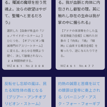
る。殲滅
の
魔球
を担う荒
る。我が血脈と肉体に内
魂よ。汝らの欲望はやが
包されし叡智の理。其に
て、聖殲へと至るだろ
触れし存在の生命は我が
う』
掌の中に握られる』
選択した【自身が株主の『ジ
【アドナの体液等を介した生
ェノサイドボールチーム』】
体変換能力全般】に触れた対
ひとつを、【オブリビオン殲
象の【『肉体』『魂』『精
滅専門のアスリートチーム】
神』に由来する概念全般】を
に変える。あらゆる物質より
奪ったり、逆に与えたりでき
硬く、決して破壊されない。
る。
24時間持続する。
WIZ461 No.2308
WIZ461 No.477
反転せし忘却の嵐は、民
灼熱の誠意と苦痛を以て
たる知性体の盾となる
の贖罪は皇帝に奏上され
（ブリアー・アンチオブ
る（バーニング・アス
リビオン・ストーム）
ク・フォー・フォーギブ