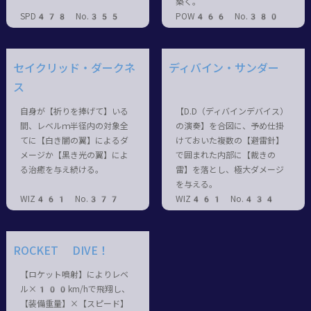
築く。
SPD478 No.355
POW466 No.380
セイクリッド・ダークネ
ディバイン・サンダー
ス
自身が【祈りを捧げて】いる
【D.D（ディバインデバイス）
間、レベルｍ半径内の対象全
の演奏】を合図に、予め仕掛
てに【白き闇の翼】によるダ
けておいた複数の【避雷針】
メージか【黒き光の翼】によ
で囲まれた内部に【裁きの
る治癒を与え続ける。
雷】を落とし、極大ダメージ
を与える。
WIZ461 No.377
WIZ461 No.434
ROCKET DIVE！
【ロケット噴射】によりレベ
ル×100km/hで飛翔し、
【装備重量】×【スピード】