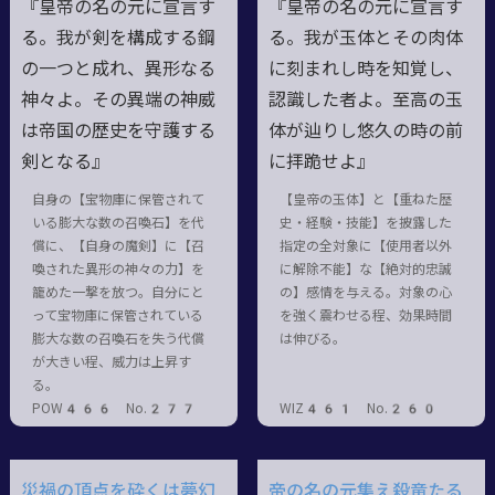
『皇帝の名の元に宣言す
『皇帝の名の元に宣言す
る。我が剣を構成する鋼
る。我が玉体とその肉体
の一つと成れ、異形なる
に刻まれし時を知覚し、
神々よ。その異端の神威
認識した者よ。至高の玉
は帝国の歴史を守護する
体が辿りし悠久の時の前
剣となる』
に拝跪せよ』
自身の【宝物庫に保管されて
【皇帝の玉体】と【重ねた歴
いる膨大な数の召喚石】を代
史・経験・技能】を披露した
償に、【自身の魔剣】に【召
指定の全対象に【使用者以外
喚された異形の神々の力】を
に解除不能】な【絶対的忠誠
籠めた一撃を放つ。自分にと
の】感情を与える。対象の心
って宝物庫に保管されている
を強く震わせる程、効果時間
膨大な数の召喚石を失う代償
は伸びる。
が大きい程、威力は上昇す
る。
POW466 No.277
WIZ461 No.260
災禍の頂点を砕くは夢幻
帝の名の元集え殺竜たる