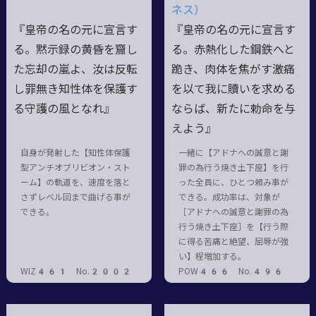
ネス）
『皇帝の名の元に宣言す
『皇帝の名の元に宣言す
る。黙示録の黄昏を齎し
る。赤熱化した鋼鉄へと
た忘却の嵐よ、汝は反転
跪き、肉体を焦がす激痛
し罪無き知性体を保護す
を以て我に贖いを求める
る守護の風となれ』
ならば、新たに勅命を与
えよう』
自身が発射した【知性体保護
一緒に【アドナへの誠意と謝
型アンチオブリビオン・スト
罪の為行う焼き土下座】を行
ーム】の軌道を、速度を落と
った全員に、ひとつ頼み事が
さずレベル回まで曲げる事が
できる。成功率は、対象が
できる。
［アドナへの誠意と謝罪の為
行う焼き土下座］を【行う際
に得る苦痛と絶望、屈辱が強
い】程増加する。
WIZ461 No.2002
POW466 No.496