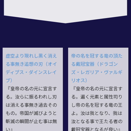
虚空より現れし黒く消え
帝の名を冠する竜の頂た
る事無き追想の刃（オイ
る戴冠宝器（ドラゴン
ディプス・ダインスレイ
ズ・レガリア・ヴァルギ
ブ）
リオス）
『皇帝の名の元に宣言す
『皇帝の名の元に宣言す
る。汝らに振るわれし刃
る。遍く元素と属性司り
は消える事無き過去その
し帝の名を冠する竜の王
もの。帝国が滅びようと
よ。汝は我となり、我は
斬滅の瞬間が止む事は無
汝となる事で王たる者の
い』
戴冠宝器となるが良い』