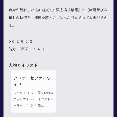
自身が発射した【加速度的に数を増す紫電】と【紫電帯びる
槍】の軌道を、速度を落とさずレベル回まで曲げる事ができ
る。
No.2002
能力
WIZ 461
人物とイラスト
アドナ・セファルワ
イド
レベル142 堕天使のロ
ケットナイト✕ライブストリ
ーマー 104歳
女