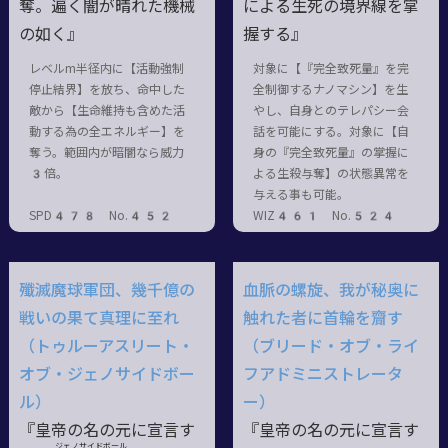
奪。遍く闇が晴れた機械
による生死の境界線を掌
の如く』
握する』
レベルm半径内に【活動強制
対象に【『完全致死量』を完
停止結界】を放ち、命中した
全制御するナノマシン】を生
敵から【生命維持も含めた活
やし、自身とのテレパシー会
動する為の全エネルギー】を
話を可能にする。対象に【自
奪う。範囲内が暗闇なら威力
身の『完全致死量』の掌握に
3倍。
よる生殺与奪】の状態異常を
与える事も可能。
SPD478 No.452
WIZ461 No.524
殲滅魔球軍団、幾千億の
血脈の螺旋、我が秘奥に
戦いの果て真理に至れ
触れた者に首輪を齎す
（トゥルーアスリート・
（ブリード・オブ・ライ
オブ・ジェノサイドボー
フアドミニストレータ
ル）
ー）
『皇帝の名の元に宣言す
『皇帝の名の元に宣言す
ジェノサイドボール