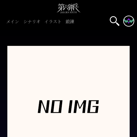
メイン
シナリオ
イラスト
鍛錬