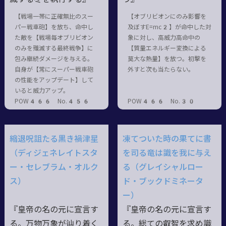
【戦場一帯に正確無比のスー
【オブリビオンにのみ影響を
パー戦車砲】を放ち、命中し
及ぼすE=mc2】が命中した対
た敵を【戦場毎オブリビオン
象に対し、高威力高命中の
のみを殲滅する最終戦争】に
【質量エネルギー変換による
包み継続ダメージを与える。
莫大な熱量】を放つ。初撃を
自身が【常にスーパー戦車砲
外すと次も当たらない。
の性能をアップデート】して
いると威力アップ。
POW466 No.456
POW466 No.30
縮退呪詛たる黒き禍津星
凍てついた時の果てに書
（ディジェネレイトスタ
を司る竜は識を我に与え
ー・セレブラム・オルク
る（グレイシャルロー
ス）
ド・ブックドミネータ
ー）
『皇帝の名の元に宣言す
『皇帝の名の元に宣言す
る。万物万象が辿り着く
る。総ての叡智を求め識