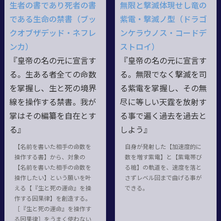
生者の書であり死者の書
無限と撃滅体現せし竜の
である生命の禁書（ブッ
紫電・撃滅ノ型（ドラゴ
クオブザデッド・ネフレ
ンケラウノス・コードデ
ンカ）
ストロイ）
『皇帝の名の元に宣言す
『皇帝の名の元に宣言す
る。生ある者全ての命数
る。無限でなく撃滅を司
を掌握し、生と死の境界
る紫電を掌握し、その無
線を操作する禁書。我が
尽に等しい天霆を放射す
掌はその編纂を自在とす
る事で遍く過去を過去と
る』
しよう』
【名前を書いた相手の命数を
自身が発射した【加速度的に
操作する書】から、対象の
数を増す紫電】と【紫電帯び
【名前を書いた相手の命数を
る槍】の軌道を、速度を落と
操作したい】という願いを叶
さずレベル回まで曲げる事が
える【『生と死の運命』を操
できる。
作する因果律】を創造する。
［『生と死の運命』を操作す
る因果律］をうまく使わない