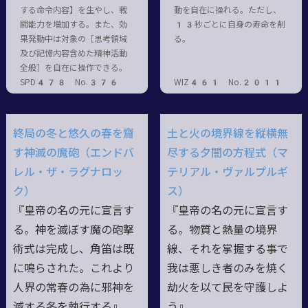
する命令内容】を生やし、戦
動を自在に操れる。ただし、
闘能力を増加する。また、効
13秒ごとに自身の寿命を削
果発動中は対象の［思考領域
る。
及び記憶内容含めた精神活動
全般］を自在に操作できる。
SPD478 No.376
WIZ461 No.2011
終局の冬と悠久の春を齎
土と火の境界線を縦横無
す神滅の魔砲（エンドバ
尽する夕闇の方程式（マ
レル・ザ・ラグナロッ
テリアル・ヴァルプルギ
ク）
ス）
『皇帝の名の元に宣言す
『皇帝の名の元に宣言す
る。神を滅ぼす魔の砲撃
る。物質と熱量の境界
術式は完成し、角笛は既
線、それを掌握する事で
に鳴らされた。これより
我は悪しき者のみを焼く
人界の常春の為に邪神を
劫火を以て民を守護しよ
滅する冬を執行する』
う』