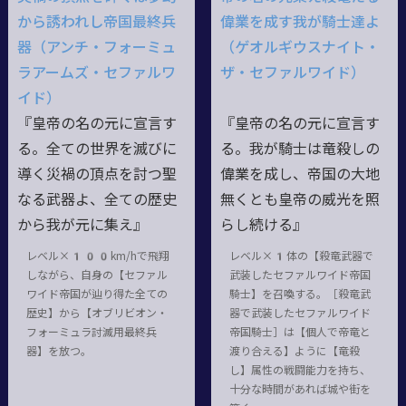
から誘われし帝国最終兵
偉業を成す我が騎士達よ
器（アンチ・フォーミュ
（ゲオルギウスナイト・
ラアームズ・セファルワ
ザ・セファルワイド）
イド）
『皇帝の名の元に宣言す
『皇帝の名の元に宣言す
る。全ての世界を滅びに
る。我が騎士は竜殺しの
導く災禍の頂点を討つ聖
偉業を成し、帝国の大地
なる武器よ、全ての歴史
無くとも皇帝の威光を照
から我が元に集え』
らし続ける』
レベル×100km/hで飛翔
レベル×1体の【殺竜武器で
しながら、自身の【セファル
武装したセファルワイド帝国
ワイド帝国が辿り得た全ての
騎士】を召喚する。［殺竜武
歴史】から【オブリビオン・
器で武装したセファルワイド
フォーミュラ討滅用最終兵
帝国騎士］は【個人で帝竜と
器】を放つ。
渡り合える】ように【竜殺
し】属性の戦闘能力を持ち、
十分な時間があれば城や街を