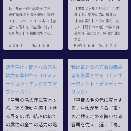
レベルm半径内の敵全てを、
【帝竜ヴァルギリオス】に変
幾何学模様を描き複雑に飛翔
身する。変身の度に自身の
する、レベル×10本の【虚
【操る属性】とその属性に応
空から現れる『空間に刻まれ
じた【配下の帝竜】の数と身
た斬撃』】で包囲攻撃する。
長が2倍になり、負傷が回復
する。
WIZ461 No.335
POW466 No.379
嬌声停止・闇となる万象
我は毒となる万象の掌握
は力を奪われる（イミテ
者を眷属とする（ナノサ
ーション・エッジオブア
ーヴァント・デスディー
ブソーバー）
リング）
『皇帝の名の元に宣言す
『皇帝の名の元に宣言す
る。遍く活動を停止させ
る。生命が尽きる『毒』
る界を広げ、結ぶは総て
の定数を定める微小なる
の属性の全ての活力の略
眷属を従え、遍く『毒』