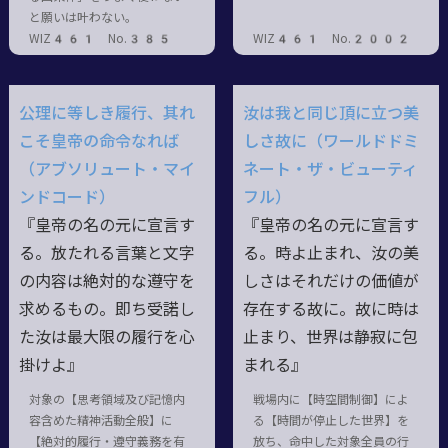
と願いは叶わない。
WIZ461 No.385
WIZ461 No.2002
公理に等しき履行、其れ
汝は我と同じ頂に立つ美
こそ皇帝の命令なれば
しさ故に（ワールドドミ
（アブソリュート・マイ
ネート・ザ・ビューティ
ンドコード）
フル）
『皇帝の名の元に宣言す
『皇帝の名の元に宣言す
る。放たれる言葉と文字
る。時よ止まれ、汝の美
の内容は絶対的な遵守を
しさはそれだけの価値が
求めるもの。即ち受諾し
存在する故に。故に時は
た汝は最大限の履行を心
止まり、世界は静寂に包
掛けよ』
まれる』
対象の【思考領域及び記憶内
戦場内に【時空間制御】によ
容含めた精神活動全般】に
る【時間が停止した世界】を
【絶対的履行・遵守義務を有
放ち、命中した対象全員の行