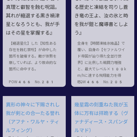
真理と叡智を蝕む呪詛。
る歴史と凍結を司りし蒼
其れが縮退する黒き禍津
き竜の王よ、汝の氷と時
星となろうとも、我が手
を我が鎧と魔導書としよ
はその星を掌握する』
う』
【縮退星化】した【知性ある
全身を【時間凍結氷結晶】で
存在を蝕む禁呪】が命中した
覆い、自身の【セファルワイ
箇所を破壊する。敵が体勢を
ド帝国が辿り得た全並行世
崩していれば、より致命的な
界】に比例した戦闘力増強
箇所に命中する。
と、最大でレベル×100k
m/hに達する飛翔能力を得
POW466 No.281
る。
POW466 No.205
異形の神々に下賜されし
幾星霜の刻重ねた我が玉
我が剣との合一たる誉れ
体に万有は拝跪する（ヴ
（アフナ・ワルヤ・ティ
ァナディース・スパンダ
ルフィング）
ルマド）