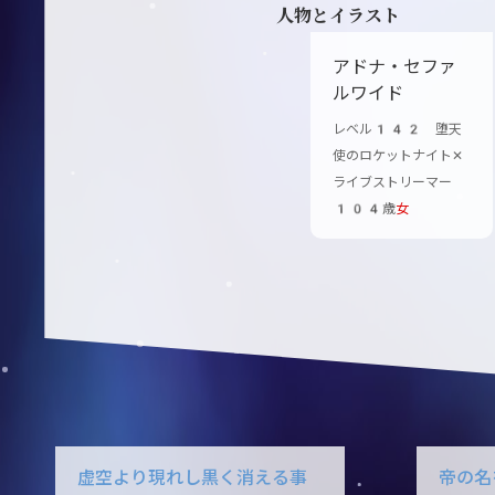
人物とイラスト
アドナ・セファ
ルワイド
レベル142 堕天
使のロケットナイト✕
ライブストリーマー
104歳
女
虚空より現れし黒く消える事
帝の名