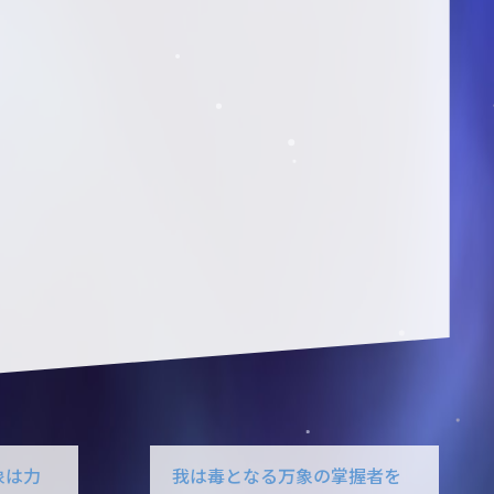
象は力
我は毒となる万象の掌握者を