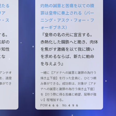
民たる
灼熱の誠意と苦痛を以ての贖
リア
罪は皇帝に奏上される（バー
ン・ス
ニング・アスク・フォー・フ
ォーギブネス）
する。
『皇帝の名の元に宣言する。
忘却の
赤熱化した鋼鉄へと跪き、肉体
き知性
を焦がす激痛を以て我に贖い
とな
を求めるならば、新たに勅命
を与えよう』
アンチオ
一緒に【アドナへの誠意と謝罪の為行う
を、速度
焼き土下座】を行った全員に、ひとつ頼
事ができ
み事ができる。成功率は、対象が［アド
ナへの誠意と謝罪の為行う焼き土下座］
を【行う際に得る苦痛と絶望、屈辱が強
い】程増加する。
POW466 No.496