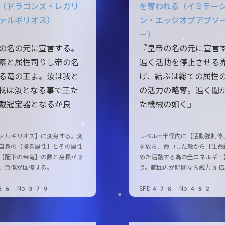
（ドラゴンズ・レガリ
を奪われる（イミテー
ァルギリオス）
ン・エッジオブアブソ
ー）
の名の元に宣言する。
『皇帝の名の元に宣言
素と属性司りし帝の名
遍く活動を停止させる
る竜の王よ。汝は我と
げ、結ぶは総ての属性
我は汝となる事で王た
の活力の略奪。遍く闇
戴冠宝器となるが良
た機械の如く』
ァルギリオス】に変身する。変
レベルm半径内に【活動強制停
自身の【操る属性】とその属性
を放ち、命中した敵から【生命
【配下の帝竜】の数と身長が2
めた活動する為の全エネルギー
、負傷が回復する。
う。範囲内が暗闇なら威力3倍
66 No.379
SPD478 No.452