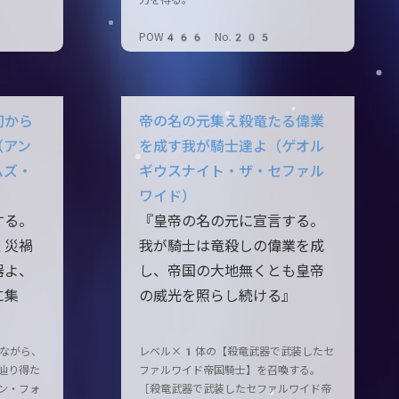
力を得る。
POW466 No.205
幻から
帝の名の元集え殺竜たる偉業
（アン
を成す我が騎士達よ（ゲオル
ムズ・
ギウスナイト・ザ・セファル
ワイド）
する。
『皇帝の名の元に宣言する。
く災禍
我が騎士は竜殺しの偉業を成
器よ、
し、帝国の大地無くとも皇帝
に集
の威光を照らし続ける』
しながら、
レベル×1体の【殺竜武器で武装したセ
辿り得た
ファルワイド帝国騎士】を召喚する。
ン・フォ
［殺竜武器で武装したセファルワイド帝