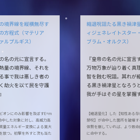
の境界線を縦横無尽す
縮退呪詛たる黒き禍津
の方程式（マテリア
ィジェネレイトスター
ァルプルギス）
ブラム・オルクス）
の名の元に宣言する。
『皇帝の名の元に宣言
熱量の境界線、それを
万物万象が辿り着く真
る事で我は悪しき者の
智を蝕む呪詛。其れが
く劫火を以て民を守護
る黒き禍津星となろう
』
我が手はその星を掌握
ビオンにのみ影響を及ぼすE=m
【縮退星化】した【知性ある存
命中した対象に対し、高威力高
禁呪】が命中した箇所を破壊す
質量エネルギー変換による莫大
体勢を崩していれば、より致命
を放つ。初撃を外すと次も当た
に命中する。