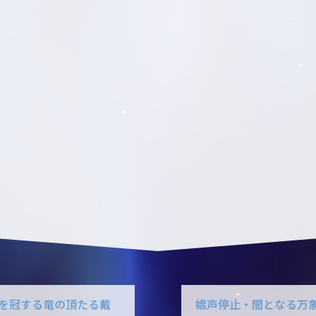
を冠する竜の頂たる戴
嬌声停止・闇となる万