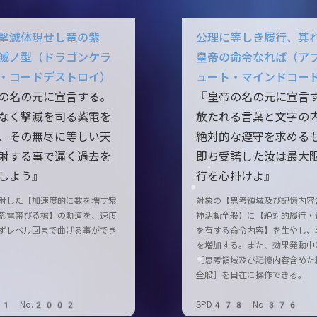
撃滅体現せし竜の紫
公理に等しき履行、其
滅ノ型（ドラゴンケラ
皇帝の命令なれば（ア
・コードデストロイ）
ュート・マインドコー
の名の元に宣言する。
『皇帝の名の元に宣言
なく撃滅を司る紫電を
放たれる言葉と文字の
、その無尽に等しい天
絶対的な遵守を求める
射する事で遍く過去を
即ち受諾した汝は最大
しよう』
行を心掛けよ』
射した【加速度的に数を増す紫
対象の【思考領域及び記憶内容
紫電帯びる槍】の軌道を、速度
神活動全般】に【絶対的履行・
ずレベル回まで曲げる事ができ
を有する命令内容】を生やし、
を増加する。また、効果発動中
［思考領域及び記憶内容含めた
全般］を自在に操作できる。
61 No.2002
SPD478 No.376