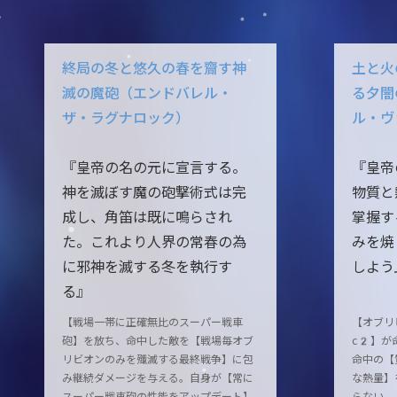
終局の冬と悠久の春を齎す神
土と火
滅の魔砲（エンドバレル・
る夕闇
ザ・ラグナロック）
ル・ヴ
『皇帝の名の元に宣言する。
『皇帝
神を滅ぼす魔の砲撃術式は完
物質と
成し、角笛は既に鳴らされ
掌握す
た。これより人界の常春の為
みを焼
に邪神を滅する冬を執行す
しよう
る』
【戦場一帯に正確無比のスーパー戦車
【オブリ
砲】を放ち、命中した敵を【戦場毎オブ
c2】が
リビオンのみを殲滅する最終戦争】に包
命中の【
み継続ダメージを与える。自身が【常に
な熱量】