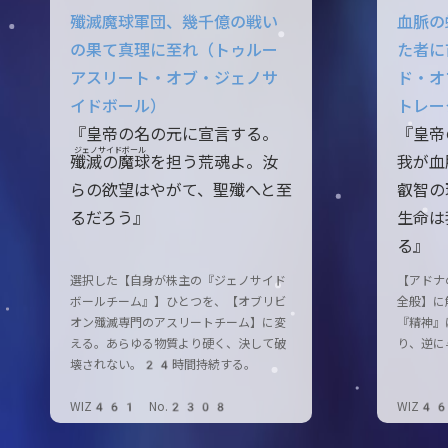
殲滅魔球軍団、幾千億の戦い
血脈の
の果て真理に至れ（トゥルー
た者に
アスリート・オブ・ジェノサ
ド・オ
イドボール）
トレー
『皇帝の名の元に宣言する。
『皇帝
ジェノサイドボール
殲滅
の
魔球
を担う荒魂よ。汝
我が血
らの欲望はやがて、聖殲へと至
叡智の
るだろう』
生命は
る』
選択した【自身が株主の『ジェノサイド
【アドナ
ボールチーム』】ひとつを、【オブリビ
全般】に
オン殲滅専門のアスリートチーム】に変
『精神』
える。あらゆる物質より硬く、決して破
り、逆に
壊されない。24時間持続する。
WIZ461 No.2308
WIZ4