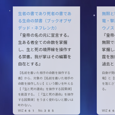
生者の書であり死者の書であ
無限と
る生命の禁書（ブックオブザ
電・撃
デッド・ネフレンカ）
ウノス
『皇帝の名の元に宣言する。
『皇帝
生ある者全ての命数を掌握
無限で
し、生と死の境界線を操作す
掌握し
る禁書。我が掌はその編纂を
霆を放
自在とする』
過去と
【名前を書いた相手の命数を操作する
自身が発
書】から、対象の【名前を書いた相手の
電】と【
命数を操作したい】という願いを叶える
を落とさ
【『生と死の運命』を操作する因果律】
る。
を創造する。［『生と死の運命』を操作
する因果律］をうまく使わないと願いは
叶わない。
WIZ461 No.385
WIZ4