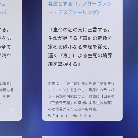
ショ
眷属とする（ナノサーヴァン
ーバ
ト・デスディーリング）
する。
『皇帝の名の元に宣言する。
界を広
生命が尽きる『毒』の定数を
の全て
定める微小なる眷属を従え、
が晴れ
遍く『毒』による生死の境界
線を掌握する』
止結界】
対象に【『完全致死量』を完全制御する
維持も含
ナノマシン】を生やし、自身とのテレパ
】を奪
シー会話を可能にする。対象に【自身の
。
『完全致死量』の掌握による生殺与奪】
の状態異常を与える事も可能。
WIZ461 No.524