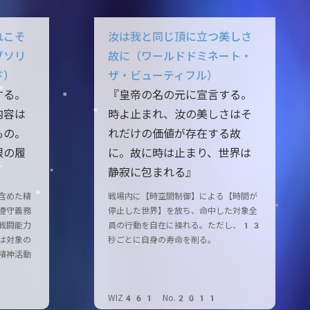
れこそ
汝は我と同じ頂に立つ美しさ
ブソリ
故に（ワールドドミネート・
ド）
ザ・ビューティフル）
する。
『皇帝の名の元に宣言する。
内容は
時よ止まれ、汝の美しさはそ
もの。
れだけの価値が存在する故
限の履
に。故に時は止まり、世界は
静寂に包まれる』
含めた精
戦場内に【時空間制御】による【時間が
遵守義務
停止した世界】を放ち、命中した対象全
戦闘能力
員の行動を自在に操れる。ただし、13
は対象の
秒ごとに自身の寿命を削る。
精神活動
WIZ461 No.2011