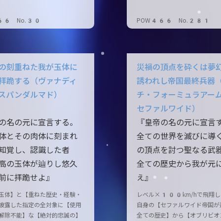
66 No.30
POW466 No.281
の刻重ねた我が玉体に
災禍の頂点を砕くは夢
拝跪する（ヴァナディ
誘われし帝国最終兵器
スパンダルマド）
チ・フォーミュラアー
セファルワイド）
の名の元に宣言する。
『皇帝の名の元に宣言
体とその肉体に刻まれ
全ての世界を滅びに導
知覚し、認識した者
の頂点を討つ聖なる武
高の玉体が辿りし悠久
全ての歴史から我が元
前に拝跪せよ』
え』
玉体】と【重ねた歴史・経験・
レベル×100km/hで飛翔
披露した指定の全対象に【使用
自身の【セファルワイド帝国が
解除不能】な【絶対的忠誠の】
全ての歴史】から【オブリビオ