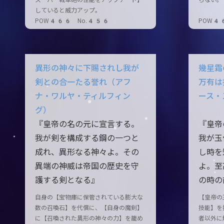
スーパー戦車砲の性能をアップデート】
らない。
していると威力アップ。
POW466 No.456
POW4
異形の神々に下賜されし我が
幾星霜
剣との合一たる誉れ（アフ
万有は
ナ・ワルヤ・ティルフィン
ース・
グ）
『皇帝の名の元に宣言する。
『皇帝
我が剣を構成する鋼の一つと
我が玉
成れ、異形なる神々よ。その
し時を
異端の神威は帝国の歴史を守
よ。至
護する剣となる』
の時の
自身の【宝物庫に保管されている膨大な
【皇帝の
数の召喚石】を代償に、【自身の魔剣】
技能】を
に【召喚された異形の神々の力】を籠め
者以外に