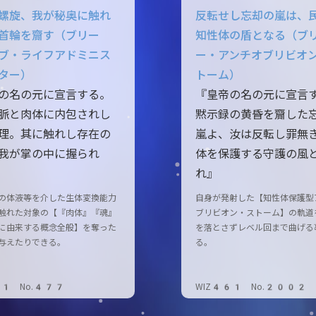
螺旋、我が秘奥に触れ
反転せし忘却の嵐は、
首輪を齎す（ブリー
知性体の盾となる（ブ
ブ・ライフアドミニス
ー・アンチオブリビオ
ター）
トーム）
の名の元に宣言する。
『皇帝の名の元に宣言
脈と肉体に内包されし
黙示録の黄昏を齎した
理。其に触れし存在の
嵐よ、汝は反転し罪無
我が掌の中に握られ
体を保護する守護の風
れ』
の体液等を介した生体変換能力
自身が発射した【知性体保護型
触れた対象の【『肉体』『魂』
ブリビオン・ストーム】の軌道
に由来する概念全般】を奪った
を落とさずレベル回まで曲げる
与えたりできる。
る。
61 No.477
WIZ461 No.2002