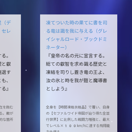
星（デ
凍てついた時の果てに書を司
・セレ
る竜は識を我に与える（グレ
イシャルロード・ブックドミ
ネーター）
する。
『皇帝の名の元に宣言する。
理と叡
総ての叡智を求め識る歴史と
縮退す
凍結を司りし蒼き竜の王よ、
とも、
汝の氷と時を我が鎧と魔導書
する』
としよう』
在を蝕む
全身を【時間凍結氷結晶】で覆い、自身
る。敵が
の【セファルワイド帝国が辿り得た全並
的な箇所
行世界】に比例した戦闘力増強と、最大
でレベル×100km/hに達する飛翔能