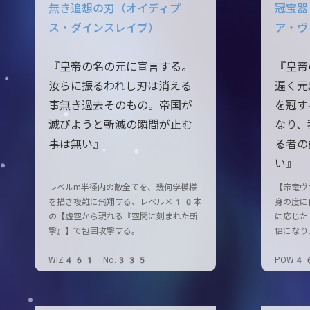
無き追想の刃（オイディプ
冠宝器
ス・ダインスレイブ）
ア・ヴ
『皇帝の名の元に宣言する。
『皇帝
汝らに振るわれし刃は消える
遍く元
事無き過去そのもの。帝国が
を冠す
滅びようと斬滅の瞬間が止む
なり、
事は無い』
る者の
い』
レベルm半径内の敵全てを、幾何学模様
【帝竜ヴ
を描き複雑に飛翔する、レベル×10本
身の度に
の【虚空から現れる『空間に刻まれた斬
に応じた
撃』】で包囲攻撃する。
倍になり
WIZ461 No.335
POW4