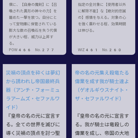
償に、【自身の魔剣】に【召
指定の全対象に【使用者以外
喚された異形の神々の力】を
に解除不能】な【絶対的忠誠
籠めた一撃を放つ。自分にと
の】感情を与える。対象の心
って宝物庫に保管されている
を強く震わせる程、効果時間
膨大な数の召喚石を失う代償
は伸びる。
が大きい程、威力は上昇す
る。
POW466 No.277
WIZ461 No.260
災禍の頂点を砕くは夢幻
帝の名の元集え殺竜たる
から誘われし帝国最終兵
偉業を成す我が騎士達よ
器（アンチ・フォーミュ
（ゲオルギウスナイト・
ラアームズ・セファルワ
ザ・セファルワイド）
イド）
『皇帝の名の元に宣言す
『皇帝の名の元に宣言す
る。全ての世界を滅びに
る。我が騎士は竜殺しの
導く災禍の頂点を討つ聖
偉業を成し、帝国の大地