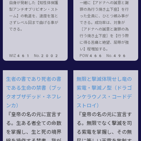
自身が発射した【知性体保護
一緒に【アドナへの誠意と謝
型アンチオブリビオン・スト
罪の為行う焼き土下座】を行
ーム】の軌道を、速度を落と
った全員に、ひとつ頼み事が
さずレベル回まで曲げる事が
できる。成功率は、対象が
できる。
［アドナへの誠意と謝罪の為
行う焼き土下座］を【行う際
に得る苦痛と絶望、屈辱が強
い】程増加する。
WIZ461 No.2002
POW466 No.496
生者の書であり死者の書
無限と撃滅体現せし竜の
である生命の禁書（ブッ
紫電・撃滅ノ型（ドラゴ
クオブザデッド・ネフレ
ンケラウノス・コードデ
ンカ）
ストロイ）
『皇帝の名の元に宣言す
『皇帝の名の元に宣言す
る。生ある者全ての命数
る。無限でなく撃滅を司
を掌握し、生と死の境界
る紫電を掌握し、その無
線を操作する禁書。我が
尽に等しい天霆を放射す