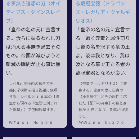
る事無き追想の刃（オイ
る戴冠宝器（ドラゴン
ディプス・ダインスレイ
ズ・レガリア・ヴァルギ
ブ）
リオス）
『皇帝の名の元に宣言す
『皇帝の名の元に宣言す
る。汝らに振るわれし刃
る。遍く元素と属性司り
は消える事無き過去その
し帝の名を冠する竜の王
もの。帝国が滅びようと
よ。汝は我となり、我は
斬滅の瞬間が止む事は無
汝となる事で王たる者の
い』
戴冠宝器となるが良い』
レベルm半径内の敵全てを、
【帝竜ヴァルギリオス】に変
幾何学模様を描き複雑に飛翔
身する。変身の度に自身の
する、レベル×10本の【虚
【操る属性】とその属性に応
空から現れる『空間に刻まれ
じた【配下の帝竜】の数と身
た斬撃』】で包囲攻撃する。
長が2倍になり、負傷が回復
する。
WIZ461 No.335
POW466 No.379