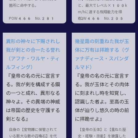
箇所に命中する。
と、最大でレベル×100k
m/hに達する飛翔能力を得
POW466 No.281
る。
POW466 No.205
異形の神々に下賜されし
幾星霜の刻重ねた我が玉
我が剣との合一たる誉れ
体に万有は拝跪する（ヴ
（アフナ・ワルヤ・ティ
ァナディース・スパンダ
ルフィング）
ルマド）
『皇帝の名の元に宣言す
『皇帝の名の元に宣言す
る。我が剣を構成する鋼
る。我が玉体とその肉体
の一つと成れ、異形なる
に刻まれし時を知覚し、
神々よ。その異端の神威
認識した者よ。至高の玉
は帝国の歴史を守護する
体が辿りし悠久の時の前
剣となる』
に拝跪せよ』
自身の【宝物庫に保管されて
【皇帝の玉体】と【重ねた歴
いる膨大な数の召喚石】を代
史・経験・技能】を披露した