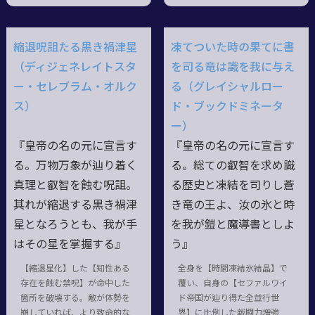
縮退呪詛たる黒き禍津星
凍てついた時の果てに書
（ディジェネレイトスタ
を司る竜は識を我に与え
ー・セレブラム・オルク
る（グレイシャルロー
ス）
ド・ブックドミネータ
ー）
『皇帝の名の元に宣言す
『皇帝の名の元に宣言す
る。万物万象が辿り着く
る。総ての叡智を求め識
真理と叡智を蝕む呪詛。
る歴史と凍結を司りし蒼
其れが縮退する黒き禍津
き竜の王よ、汝の氷と時
星となろうとも、我が手
を我が鎧と魔導書としよ
はその星を掌握する』
う』
【縮退星化】した【知性ある
全身を【時間凍結氷結晶】で
存在を蝕む禁呪】が命中した
覆い、自身の【セファルワイ
箇所を破壊する。敵が体勢を
ド帝国が辿り得た全並行世
崩していれば、より致命的な
界】に比例した戦闘力増強