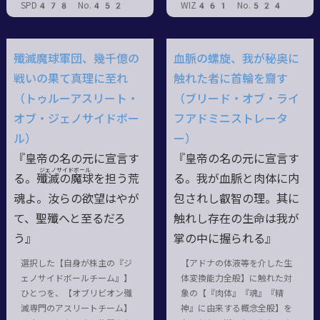
SPD478 No.452
WIZ461 No.524
殲滅魔球軍団、幾千億の
血脈の螺旋、我が秘奥に
戦いの果て真理に至れ
触れた者に首輪を齎す
（トゥルーアスリート・
（ブリード・オブ・ライ
オブ・ジェノサイドボー
フアドミニストレータ
ル）
ー）
『皇帝の名の元に宣言す
『皇帝の名の元に宣言す
ジェノサイドボール
る。殲滅
の
魔球
を担う荒
る。我が血脈と肉体に内
魂よ。汝らの欲望はやが
包されし叡智の理。其に
て、聖殲へと至るだろ
触れし存在の生命は我が
う』
掌の中に握られる』
選択した【自身が株主の『ジ
【アドナの体液等を介した生
ェノサイドボールチーム』】
体変換能力全般】に触れた対
ひとつを、【オブリビオン殲
象の【『肉体』『魂』『精
滅専門のアスリートチーム】
神』に由来する概念全般】を