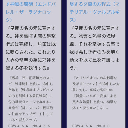
す神滅の魔砲（エンドバ
尽する夕闇の方程式（マ
レル・ザ・ラグナロッ
テリアル・ヴァルプルギ
ク）
ス）
『皇帝の名の元に宣言す
『皇帝の名の元に宣言す
る。神を滅ぼす魔の砲撃
る。物質と熱量の境界
術式は完成し、角笛は既
線、それを掌握する事で
に鳴らされた。これより
我は悪しき者のみを焼く
人界の常春の為に邪神を
劫火を以て民を守護しよ
滅する冬を執行する』
う』
【戦場一帯に正確無比のスー
【オブリビオンにのみ影響を
パー戦車砲】を放ち、命中し
及ぼすE=mc2】が命中した対
た敵を【戦場毎オブリビオン
象に対し、高威力高命中の
のみを殲滅する最終戦争】に
【質量エネルギー変換による
包み継続ダメージを与える。
莫大な熱量】を放つ。初撃を
自身が【常にスーパー戦車砲
外すと次も当たらない。
の性能をアップデート】して
いると威力アップ。
POW466 No.456
POW466 No.30