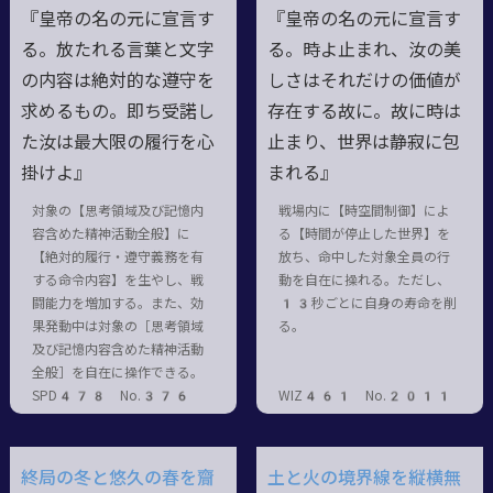
『皇帝の名の元に宣言す
『皇帝の名の元に宣言す
る。放たれる言葉と文字
る。時よ止まれ、汝の美
の内容は絶対的な遵守を
しさはそれだけの価値が
求めるもの。即ち受諾し
存在する故に。故に時は
た汝は最大限の履行を心
止まり、世界は静寂に包
掛けよ』
まれる』
対象の【思考領域及び記憶内
戦場内に【時空間制御】によ
容含めた精神活動全般】に
る【時間が停止した世界】を
【絶対的履行・遵守義務を有
放ち、命中した対象全員の行
する命令内容】を生やし、戦
動を自在に操れる。ただし、
闘能力を増加する。また、効
13秒ごとに自身の寿命を削
果発動中は対象の［思考領域
る。
及び記憶内容含めた精神活動
全般］を自在に操作できる。
SPD478 No.376
WIZ461 No.2011
終局の冬と悠久の春を齎
土と火の境界線を縦横無