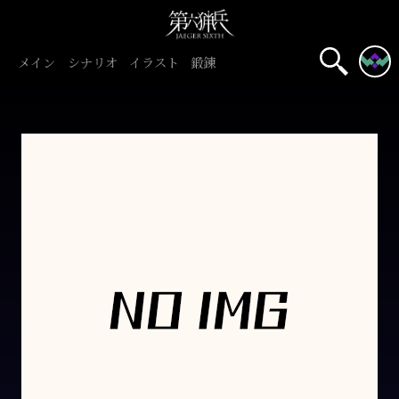
メイン
シナリオ
イラスト
鍛錬