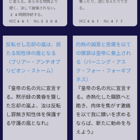
に変える。あらゆる物質より
奪ったり、逆に与えたりでき
硬く、決して破壊されない。
る。
24時間持続する。
WIZ461 No.2308
WIZ461 No.477
反転せし忘却の嵐は、民
灼熱の誠意と苦痛を以て
たる知性体の盾となる
の贖罪は皇帝に奏上され
（ブリアー・アンチオブ
る（バーニング・アス
リビオン・ストーム）
ク・フォー・フォーギブ
ネス）
『皇帝の名の元に宣言す
『皇帝の名の元に宣言す
る。黙示録の黄昏を齎し
る。赤熱化した鋼鉄へと
た忘却の嵐よ、汝は反転
跪き、肉体を焦がす激痛
し罪無き知性体を保護す
を以て我に贖いを求める
る守護の風となれ』
ならば、新たに勅命を与
えよう』