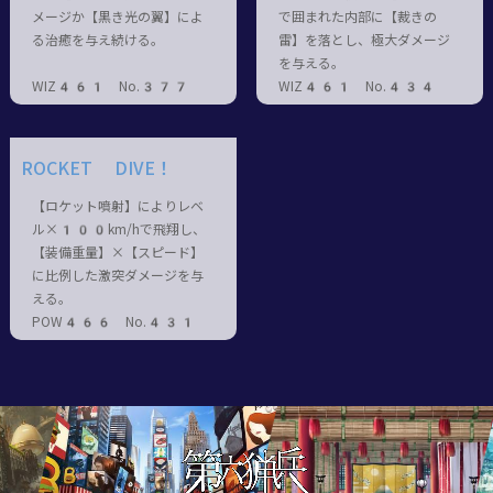
メージか【黒き光の翼】によ
で囲まれた内部に【裁きの
る治癒を与え続ける。
雷】を落とし、極大ダメージ
を与える。
WIZ461 No.377
WIZ461 No.434
ROCKET DIVE！
【ロケット噴射】によりレベ
ル×100km/hで飛翔し、
【装備重量】×【スピード】
に比例した激突ダメージを与
える。
POW466 No.431