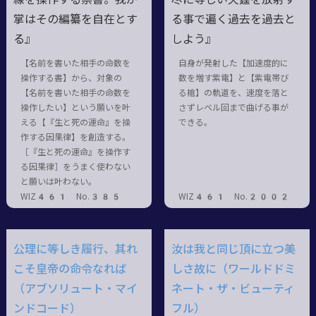
掌はその編纂を自在とす
る事で遍く過去を過去と
る』
しよう』
【名前を書いた相手の命数を
自身が発射した【加速度的に
操作する書】から、対象の
数を増す紫電】と【紫電帯び
【名前を書いた相手の命数を
る槍】の軌道を、速度を落と
操作したい】という願いを叶
さずレベル回まで曲げる事が
える【『生と死の運命』を操
できる。
作する因果律】を創造する。
［『生と死の運命』を操作す
る因果律］をうまく使わない
と願いは叶わない。
WIZ461 No.385
WIZ461 No.2002
公理に等しき履行、其れ
汝は我と同じ頂に立つ美
こそ皇帝の命令なれば
しさ故に（ワールドドミ
（アブソリュート・マイ
ネート・ザ・ビューティ
ンドコード）
フル）