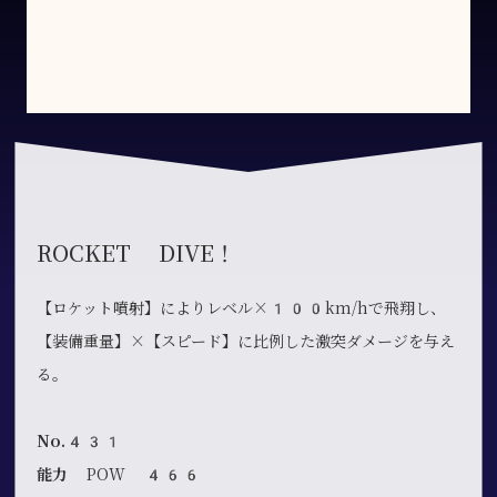
ROCKET DIVE！
【ロケット噴射】によりレベル×100km/hで飛翔し、
【装備重量】×【スピード】に比例した激突ダメージを与え
る。
No.431
能力
POW 466