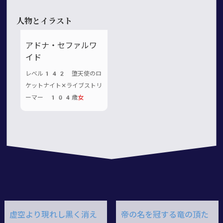
人物とイラスト
アドナ・セファルワ
イド
レベル142 堕天使のロ
ケットナイト✕ライブストリ
ーマー 104歳
女
虚空より現れし黒く消え
帝の名を冠する竜の頂た