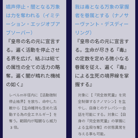
嬌声停止・闇となる万象
我は毒となる万象の掌握
は力を奪われる（イミテ
者を眷属とする（ナノサ
ーション・エッジオブア
ーヴァント・デスディー
ブソーバー）
リング）
『皇帝の名の元に宣言す
『皇帝の名の元に宣言す
る。遍く活動を停止させ
る。生命が尽きる『毒』
る界を広げ、結ぶは総て
の定数を定める微小なる
の属性の全ての活力の略
眷属を従え、遍く『毒』
奪。遍く闇が晴れた機械
による生死の境界線を掌
の如く』
握する』
レベルm半径内に【活動強制
対象に【『完全致死量』を完
停止結界】を放ち、命中した
全制御するナノマシン】を生
敵から【生命維持も含めた活
やし、自身とのテレパシー会
動する為の全エネルギー】を
話を可能にする。対象に【自
奪う。範囲内が暗闇なら威力
身の『完全致死量』の掌握に
3倍。
よる生殺与奪】の状態異常を
与える事も可能。