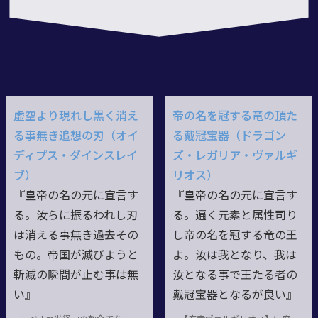
虚空より現れし黒く消え
帝の名を冠する竜の頂た
る事無き追想の刃（オイ
る戴冠宝器（ドラゴン
ディプス・ダインスレイ
ズ・レガリア・ヴァルギ
ブ）
リオス）
『皇帝の名の元に宣言す
『皇帝の名の元に宣言す
る。汝らに振るわれし刃
る。遍く元素と属性司り
は消える事無き過去その
し帝の名を冠する竜の王
もの。帝国が滅びようと
よ。汝は我となり、我は
斬滅の瞬間が止む事は無
汝となる事で王たる者の
い』
戴冠宝器となるが良い』