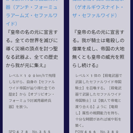
器（アンチ・フォーミュ
（ゲオルギウスナイト・
ラアームズ・セファルワ
ザ・セファルワイド）
イド）
『皇帝の名の元に宣言す
『皇帝の名の元に宣言す
る。全ての世界を滅びに
る。我が騎士は竜殺しの
導く災禍の頂点を討つ聖
偉業を成し、帝国の大地
なる武器よ、全ての歴史
無くとも皇帝の威光を照
から我が元に集え』
らし続ける』
レベル×100km/hで飛翔
レベル×1体の【殺竜武器で
しながら、自身の【セファル
武装したセファルワイド帝国
ワイド帝国が辿り得た全ての
騎士】を召喚する。［殺竜武
歴史】から【オブリビオン・
器で武装したセファルワイド
フォーミュラ討滅用最終兵
帝国騎士］は【個人で帝竜と
器】を放つ。
渡り合える】ように【竜殺
し】属性の戦闘能力を持ち、
十分な時間があれば城や街を
築く。
SPD478 No.355
POW466 No.380