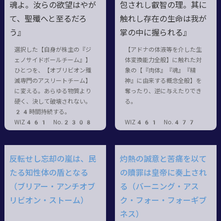
魂よ。汝らの欲望はやが
包されし叡智の理。其に
て、聖殲へと至るだろ
触れし存在の生命は我が
う』
掌の中に握られる』
選択した【自身が株主の『ジ
【アドナの体液等を介した生
ェノサイドボールチーム』】
体変換能力全般】に触れた対
ひとつを、【オブリビオン殲
象の【『肉体』『魂』『精
滅専門のアスリートチーム】
神』に由来する概念全般】を
に変える。あらゆる物質より
奪ったり、逆に与えたりでき
硬く、決して破壊されない。
る。
24時間持続する。
WIZ461 No.2308
WIZ461 No.477
反転せし忘却の嵐は、民
灼熱の誠意と苦痛を以て
たる知性体の盾となる
の贖罪は皇帝に奏上され
（ブリアー・アンチオブ
る（バーニング・アス
リビオン・ストーム）
ク・フォー・フォーギブ
ネス）