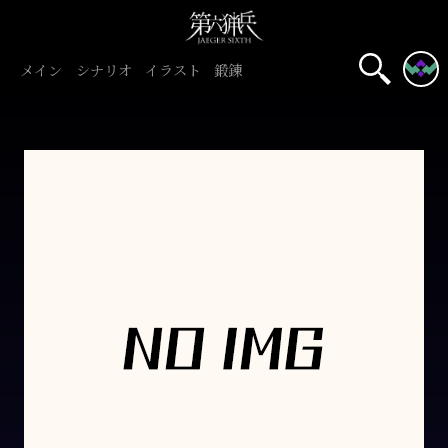
メイン
シナリオ
イラスト
鍛錬