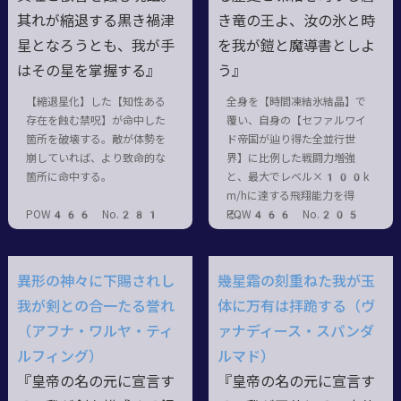
其れが縮退する黒き禍津
き竜の王よ、汝の氷と時
星となろうとも、我が手
を我が鎧と魔導書としよ
はその星を掌握する』
う』
【縮退星化】した【知性ある
全身を【時間凍結氷結晶】で
存在を蝕む禁呪】が命中した
覆い、自身の【セファルワイ
箇所を破壊する。敵が体勢を
ド帝国が辿り得た全並行世
崩していれば、より致命的な
界】に比例した戦闘力増強
箇所に命中する。
と、最大でレベル×100k
m/hに達する飛翔能力を得
POW466 No.281
る。
POW466 No.205
異形の神々に下賜されし
幾星霜の刻重ねた我が玉
我が剣との合一たる誉れ
体に万有は拝跪する（ヴ
（アフナ・ワルヤ・ティ
ァナディース・スパンダ
ルフィング）
ルマド）
『皇帝の名の元に宣言す
『皇帝の名の元に宣言す