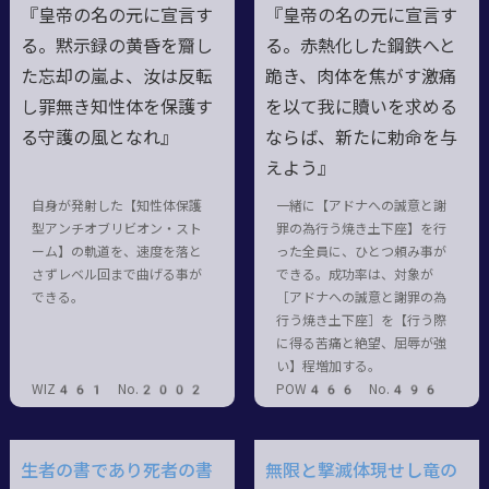
『皇帝の名の元に宣言す
『皇帝の名の元に宣言す
る。黙示録の黄昏を齎し
る。赤熱化した鋼鉄へと
た忘却の嵐よ、汝は反転
跪き、肉体を焦がす激痛
し罪無き知性体を保護す
を以て我に贖いを求める
る守護の風となれ』
ならば、新たに勅命を与
えよう』
自身が発射した【知性体保護
一緒に【アドナへの誠意と謝
型アンチオブリビオン・スト
罪の為行う焼き土下座】を行
ーム】の軌道を、速度を落と
った全員に、ひとつ頼み事が
さずレベル回まで曲げる事が
できる。成功率は、対象が
できる。
［アドナへの誠意と謝罪の為
行う焼き土下座］を【行う際
に得る苦痛と絶望、屈辱が強
い】程増加する。
WIZ461 No.2002
POW466 No.496
生者の書であり死者の書
無限と撃滅体現せし竜の