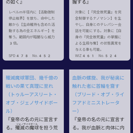
の如く』
握する』
レベルm半径内に【活動強制
対象に【『完全致死量』を完
停止結界】を放ち、命中した
全制御するナノマシン】を生
敵から【生命維持も含めた活
やし、自身とのテレパシー会
動する為の全エネルギー】を
話を可能にする。対象に【自
奪う。範囲内が暗闇なら威力
身の『完全致死量』の掌握に
3倍。
よる生殺与奪】の状態異常を
与える事も可能。
SPD478 No.452
WIZ461 No.524
殲滅魔球軍団、幾千億の
血脈の螺旋、我が秘奥に
戦いの果て真理に至れ
触れた者に首輪を齎す
（トゥルーアスリート・
（ブリード・オブ・ライ
オブ・ジェノサイドボー
フアドミニストレータ
ル）
ー）
『皇帝の名の元に宣言す
『皇帝の名の元に宣言す
ジェノサイドボール
る。殲滅
の
魔球
を担う荒
る。我が血脈と肉体に内