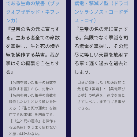
である生命の禁書（ブッ
紫電・撃滅ノ型（ドラゴ
クオブザデッド・ネフレ
ンケラウノス・コードデ
ンカ）
ストロイ）
『皇帝の名の元に宣言す
『皇帝の名の元に宣言す
る。生ある者全ての命数
る。無限でなく撃滅を司
を掌握し、生と死の境界
る紫電を掌握し、その無
線を操作する禁書。我が
尽に等しい天霆を放射す
掌はその編纂を自在とす
る事で遍く過去を過去と
る』
しよう』
【名前を書いた相手の命数を
自身が発射した【加速度的に
操作する書】から、対象の
数を増す紫電】と【紫電帯び
【名前を書いた相手の命数を
る槍】の軌道を、速度を落と
操作したい】という願いを叶
さずレベル回まで曲げる事が
える【『生と死の運命』を操
できる。
作する因果律】を創造する。
［『生と死の運命』を操作す
る因果律］をうまく使わない
と願いは叶わない。