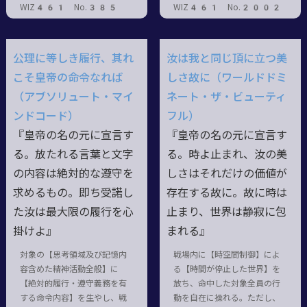
WIZ461 No.385
WIZ461 No.2002
公理に等しき履行、其れ
汝は我と同じ頂に立つ美
こそ皇帝の命令なれば
しさ故に（ワールドドミ
（アブソリュート・マイ
ネート・ザ・ビューティ
ンドコード）
フル）
『皇帝の名の元に宣言す
『皇帝の名の元に宣言す
る。放たれる言葉と文字
る。時よ止まれ、汝の美
の内容は絶対的な遵守を
しさはそれだけの価値が
求めるもの。即ち受諾し
存在する故に。故に時は
た汝は最大限の履行を心
止まり、世界は静寂に包
掛けよ』
まれる』
対象の【思考領域及び記憶内
戦場内に【時空間制御】によ
容含めた精神活動全般】に
る【時間が停止した世界】を
【絶対的履行・遵守義務を有
放ち、命中した対象全員の行
する命令内容】を生やし、戦
動を自在に操れる。ただし、