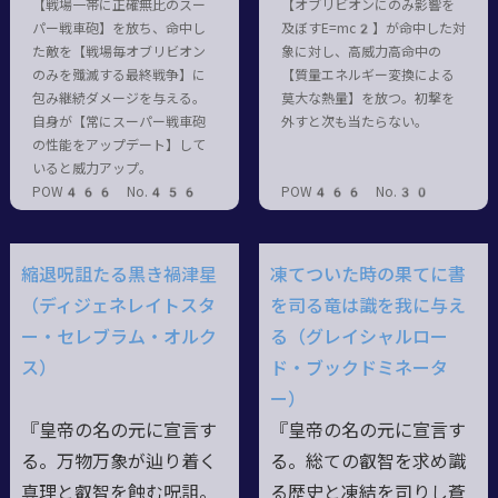
【戦場一帯に正確無比のスー
【オブリビオンにのみ影響を
パー戦車砲】を放ち、命中し
及ぼすE=mc2】が命中した対
た敵を【戦場毎オブリビオン
象に対し、高威力高命中の
のみを殲滅する最終戦争】に
【質量エネルギー変換による
包み継続ダメージを与える。
莫大な熱量】を放つ。初撃を
自身が【常にスーパー戦車砲
外すと次も当たらない。
の性能をアップデート】して
いると威力アップ。
POW466 No.456
POW466 No.30
縮退呪詛たる黒き禍津星
凍てついた時の果てに書
（ディジェネレイトスタ
を司る竜は識を我に与え
ー・セレブラム・オルク
る（グレイシャルロー
ス）
ド・ブックドミネータ
ー）
『皇帝の名の元に宣言す
『皇帝の名の元に宣言す
る。万物万象が辿り着く
る。総ての叡智を求め識
真理と叡智を蝕む呪詛。
る歴史と凍結を司りし蒼