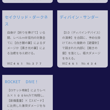
セイクリッド・ダークネ
ディバイン・サンダー
ス
自身が【祈りを捧げて】いる
【D.D（ディバインデバイス）
間、レベルｍ半径内の対象全
の演奏】を合図に、予め仕掛
てに【白き闇の翼】によるダ
けておいた複数の【避雷針】
メージか【黒き光の翼】によ
で囲まれた内部に【裁きの
る治癒を与え続ける。
雷】を落とし、極大ダメージ
を与える。
WIZ461 No.377
WIZ461 No.434
ROCKET DIVE！
【ロケット噴射】によりレベ
ル×100km/hで飛翔し、
【装備重量】×【スピード】
に比例した激突ダメージを与