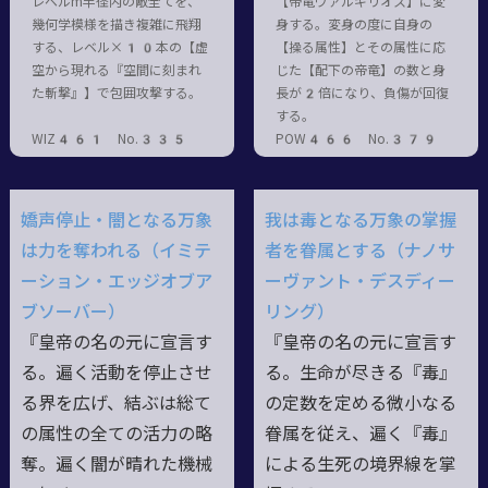
レベルm半径内の敵全てを、
【帝竜ヴァルギリオス】に変
幾何学模様を描き複雑に飛翔
身する。変身の度に自身の
する、レベル×10本の【虚
【操る属性】とその属性に応
空から現れる『空間に刻まれ
じた【配下の帝竜】の数と身
た斬撃』】で包囲攻撃する。
長が2倍になり、負傷が回復
する。
WIZ461 No.335
POW466 No.379
嬌声停止・闇となる万象
我は毒となる万象の掌握
は力を奪われる（イミテ
者を眷属とする（ナノサ
ーション・エッジオブア
ーヴァント・デスディー
ブソーバー）
リング）
『皇帝の名の元に宣言す
『皇帝の名の元に宣言す
る。遍く活動を停止させ
る。生命が尽きる『毒』
る界を広げ、結ぶは総て
の定数を定める微小なる
の属性の全ての活力の略
眷属を従え、遍く『毒』
奪。遍く闇が晴れた機械
による生死の境界線を掌