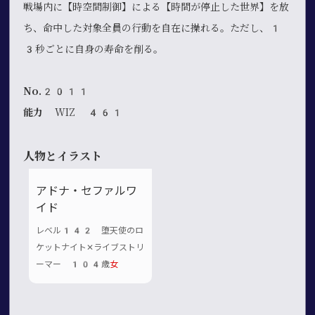
戦場内に【時空間制御】による【時間が停止した世界】を放
ち、命中した対象全員の行動を自在に操れる。ただし、1
3秒ごとに自身の寿命を削る。
No.2011
能力
WIZ 461
人物とイラスト
アドナ・セファルワ
イド
レベル142 堕天使のロ
ケットナイト✕ライブストリ
ーマー 104歳
女