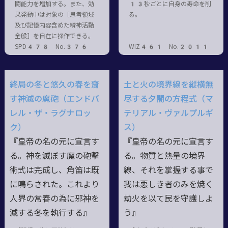
闘能力を増加する。また、効
13秒ごとに自身の寿命を削
果発動中は対象の［思考領域
る。
及び記憶内容含めた精神活動
全般］を自在に操作できる。
SPD478 No.376
WIZ461 No.2011
終局の冬と悠久の春を齎
土と火の境界線を縦横無
す神滅の魔砲（エンドバ
尽する夕闇の方程式（マ
レル・ザ・ラグナロッ
テリアル・ヴァルプルギ
ク）
ス）
『皇帝の名の元に宣言す
『皇帝の名の元に宣言す
る。神を滅ぼす魔の砲撃
る。物質と熱量の境界
術式は完成し、角笛は既
線、それを掌握する事で
に鳴らされた。これより
我は悪しき者のみを焼く
人界の常春の為に邪神を
劫火を以て民を守護しよ
滅する冬を執行する』
う』