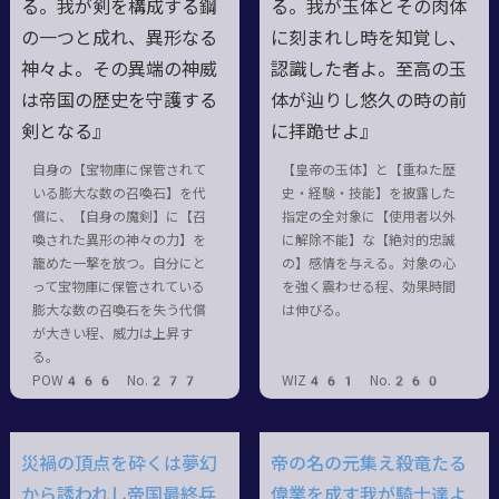
る。我が剣を構成する鋼
る。我が玉体とその肉体
の一つと成れ、異形なる
に刻まれし時を知覚し、
神々よ。その異端の神威
認識した者よ。至高の玉
は帝国の歴史を守護する
体が辿りし悠久の時の前
剣となる』
に拝跪せよ』
自身の【宝物庫に保管されて
【皇帝の玉体】と【重ねた歴
いる膨大な数の召喚石】を代
史・経験・技能】を披露した
償に、【自身の魔剣】に【召
指定の全対象に【使用者以外
喚された異形の神々の力】を
に解除不能】な【絶対的忠誠
籠めた一撃を放つ。自分にと
の】感情を与える。対象の心
って宝物庫に保管されている
を強く震わせる程、効果時間
膨大な数の召喚石を失う代償
は伸びる。
が大きい程、威力は上昇す
る。
POW466 No.277
WIZ461 No.260
災禍の頂点を砕くは夢幻
帝の名の元集え殺竜たる
から誘われし帝国最終兵
偉業を成す我が騎士達よ