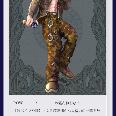
POW : お寝んねしな！
【鉄パイプや鎖】による超高速かつ大威力の一撃を放