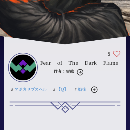
5
Fear of The Dark Flame
作者：雲鶴
#アポカリプスヘル
#【Q】
#戦後