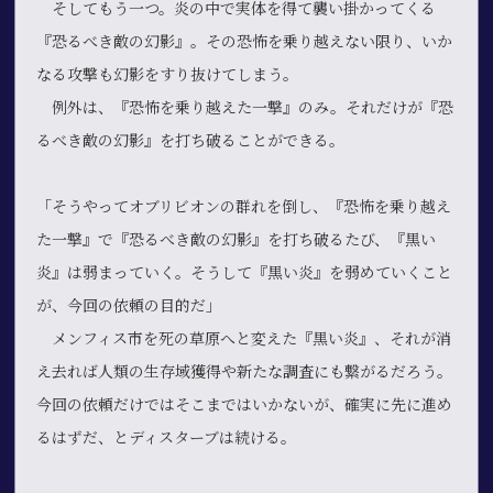
そしてもう一つ。炎の中で実体を得て襲い掛かってくる
『恐るべき敵の幻影』。その恐怖を乗り越えない限り、いか
なる攻撃も幻影をすり抜けてしまう。
例外は、『恐怖を乗り越えた一撃』のみ。それだけが『恐
るべき敵の幻影』を打ち破ることができる。
「そうやってオブリビオンの群れを倒し、『恐怖を乗り越え
た一撃』で『恐るべき敵の幻影』を打ち破るたび、『黒い
炎』は弱まっていく。そうして『黒い炎』を弱めていくこと
が、今回の依頼の目的だ」
メンフィス市を死の草原へと変えた『黒い炎』、それが消
え去れば人類の生存域獲得や新たな調査にも繋がるだろう。
今回の依頼だけではそこまではいかないが、確実に先に進め
るはずだ、とディスターブは続ける。