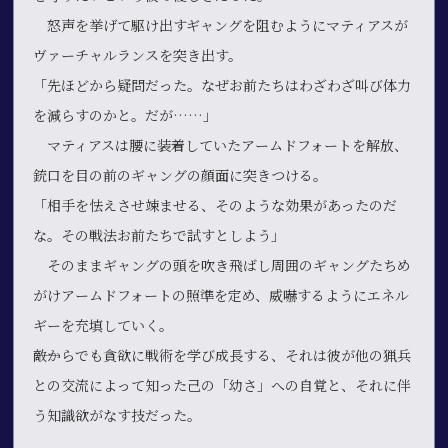
怒声を挙げて駆け出すギャングを阻むようにマティアスが
ヴァーチャルランスを突き出す。
「先ほどから疑問だった。なぜお前たちはわざわざ叫び体力
を減らすのかと。だが……」
マティアスは腰に装着していたアームドフォートを解放、
銃口を目の前のギャングの顔面に突きつける。
「相手を怯えさせ竦ませる、そのような効果があったのだ
な。その戦法お前たちで試すとしよう」
そのままギャングの頭を吹き飛ばし周囲のギャングたちめ
がけアームドフォートの照準を定め、威嚇するようにエネル
ギーを充填していく。
――敵からでも貪欲に戦術を学び成長する、それは彼が他の猟兵
との交流によって知った己の「幼さ」への自覚と、それに伴
う知識欲がなす技だった。