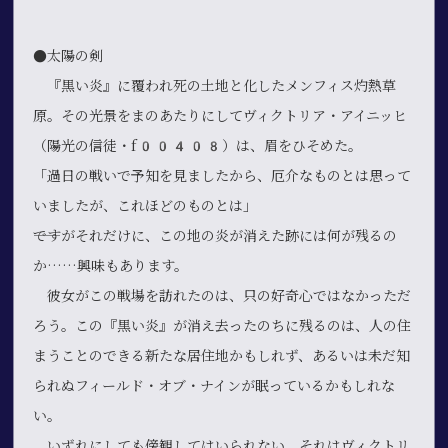
●太陽の剣
『黒い炎』に覆われ死の土地と化したメンフィス灼熱草
原。その光景をまのあたりにしてヴィクトリア・アイニッヒ
（陽光の信徒・f00408）は、眉をひそめた。
「過日の戦いで予知を見ましたから、厄介なものとは思って
いましたが、これほどのものとは」
――ですがそれだけに、この地の炎が消えた跡には何が残るの
か……興味もあります。
彼女がこの戦場を訪れたのは、只の好奇心ではなかっただ
ろう。この『黒い炎』が消え去ったのちに残るのは、人の住
まうことのできる新たな居住地かもしれず、あるいは未だ知
られぬフィールド・オブ・ナインが眠っているかもしれな
い。
いずれにしても傍観してはいられない、それはヴィクトリ