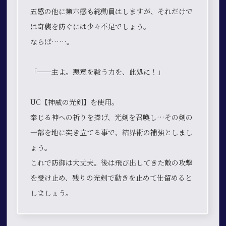
五感の他に第六感も総動員はしますが、それだけで
は奇襲を防ぐには少々不足でしょう。
ならば……。
「──主よ。悪意を祓う力を、此処に！」
UC【神威の光剣】を使用。
奉じる神への祈りを捧げ、光剣を召喚し…その剣の
一部を地に突き立てる事で、結界術の補強としまし
ょう。
これで防御は大丈夫。後は飛び出してきた敵の攻撃
を受け止め、残りの光剣で動きを止めて仕留めると
しましょう。