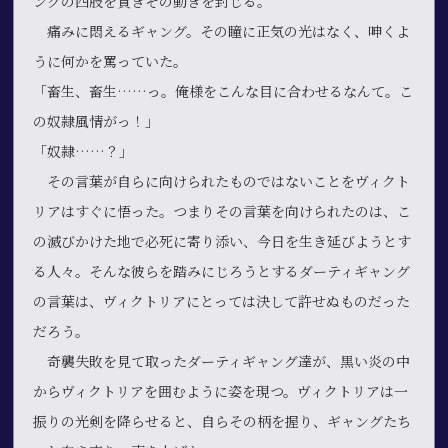
ングの四肢を貫きその動きを封じる。
痛みに悶えるギャング。その瞳に正気の光はなく、呻くよ
うに何かを罵っていた。
「畜生、畜生……っ。俺様をこんな目に合わせるなんて。こ
の奴隷風情がっ！」
「奴隷……？」
その言葉が自らに向けられたものではないことをヴィクト
リアはすぐに悟った。つまりその言葉を向けられたのは、こ
の滅びかけた地で必死に寄り添い、今日を生き延びようとす
る人々。そんな彼らを踏みにじろうとするダーティギャング
の言葉は、ヴィクトリアにとっては決して許せぬものだった
だろう。
奇襲失敗を見て取ったダーティギャング達が、黒い炎の中
からヴィクトリアを囲むように姿を現つ。ヴィクトリアは一
振りの光剣を降らせると、自らその柄を握り、ギャングたち