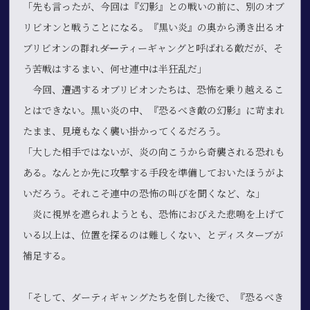
「先も言ったが、今回は『幻影』との戦いの前に、別のオブ
リビオンと戦うことになる。『黒い炎』の奥から湧き出るオ
ブリビオンの群れ――ダーティーギャングと呼ばれる敵だが、そ
う苦戦はするまい、何せ連中は半狂乱だ」
今回、遭遇するオブリビオンたちは、恐怖を乗り越えるこ
とはできない。黒い炎の中、『恐るべき敵の幻影』に苛まれ
たまま、見境もなく襲い掛かってくるだろう。
「大した相手ではないが、炎の向こうから奇襲される恐れも
ある。なんとか先に攻撃する手段を準備しておいたほうがよ
いだろう。それこそ連中の恐怖の叫びを聞くなど、な」
炎に視界を遮られようとも、恐怖におびえた悲鳴を上げて
いる以上は、位置を探るのは難しくない、とディスターブが
補足する。
「そして、ダーティギャングたちを倒した後で、『恐るべき