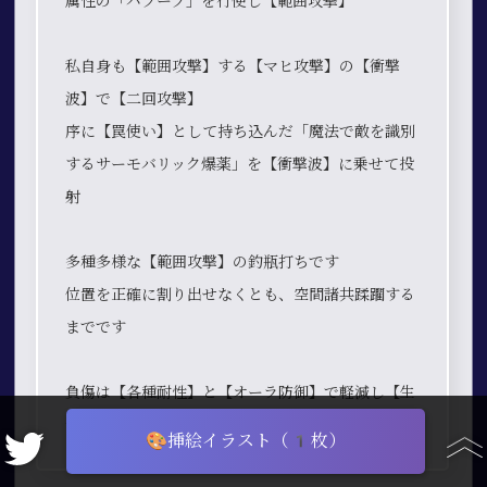
属性の「ハブーブ」を行使し【範囲攻撃】
私自身も【範囲攻撃】する【マヒ攻撃】の【衝撃
波】で【二回攻撃】
序に【罠使い】として持ち込んだ「魔法で敵を識別
するサーモバリック爆薬」を【衝撃波】に乗せて投
射
多種多様な【範囲攻撃】の釣瓶打ちです
位置を正確に割り出せなくとも、空間諸共蹂躙する
までです
負傷は【各種耐性】と【オーラ防御】で軽減し【生
命力吸収】で回復
🎨挿絵イラスト（1枚）