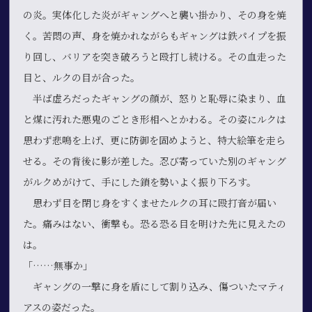
の炎。実体化した炎がギャングへと襲い掛かり、その身を焼
く。苦悶の声、身を焼かれながらもギャングは鉄パイプを振
り回し、バリアを突き破ろうと殴打し続ける。その血走った
目と、ルクの目が合った。
半ば虚ろだったギャングの顔が、怒りと恥辱に染まり、血
と煤に汚れた悪鬼のごとき形相へとかわる。その姿にルクは
思わず悲鳴を上げ、更に防御を固めようと、特大絵筆を走ら
せる。その背後に影が差した。忍び寄っていた別のギャング
がルクめがけて、手にした鎖を勢いよく振り下ろす。
思わず目を閉じ身をすくませたルクの耳に殴打音が届い
た。痛みはない、衝撃も。恐る恐る目を明けた先に見えたの
は。
「……無事か」
ギャングの一撃に身を盾にして割り込み、傷ついたマティ
アスの姿だった。