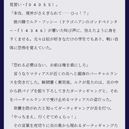
見習い・f04055）。
「本当、視界がさえぎられて……ひっ！？」
彼の隣でルク・フッシー（ドラゴニアンのゴッドペインタ
ー・f14346）が響いた叫び声に、怯えたように身を
すくませる。元々は絵が好きなだけの学生でもあり、戦い自
体に恐怖を覚えていた。
「恐れる必要はない、お前は俺を盾にしろ」
言うなりマティアスが近くの炎へと細身のバーチャルラン
スを突きだした。瞬間響く衝突音。ルクが見たのは、炎の中
から鉄パイプを振り下ろしてきたダーティギャングと、それ
をバーチャルランスで受け止めるマティアスの姿だった。
奇襲を防がれたと知ってダーティギャングが舌を打つ。
「やっちまえ、行くぞてめぇらっ！」
その言葉を皮切りに炎の奥から現れるダーティギャングた