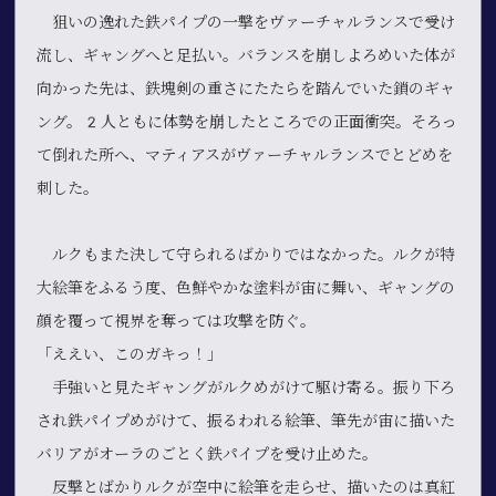
狙いの逸れた鉄パイプの一撃をヴァーチャルランスで受け
流し、ギャングへと足払い。バランスを崩しよろめいた体が
向かった先は、鉄塊剣の重さにたたらを踏んでいた鎖のギャ
ング。2人ともに体勢を崩したところでの正面衝突。そろっ
て倒れた所へ、マティアスがヴァーチャルランスでとどめを
刺した。
ルクもまた決して守られるばかりではなかった。ルクが特
大絵筆をふるう度、色鮮やかな塗料が宙に舞い、ギャングの
顔を覆って視界を奪っては攻撃を防ぐ。
「ええい、このガキっ！」
手強いと見たギャングがルクめがけて駆け寄る。振り下ろ
され鉄パイプめがけて、振るわれる絵筆、筆先が宙に描いた
バリアがオーラのごとく鉄パイプを受け止めた。
反撃とばかりルクが空中に絵筆を走らせ、描いたのは真紅