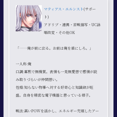
マティアス・エルンスト
(サポー
ト)
アドリブ・連携・苦戦描写・UC詠
唱改変・その他OK
「……俺が前に出る。お前は俺を盾にしろ。」
一人称:俺
口調:寡黙で無機質。表情も一見無愛想で感情が読
み取りづらいが仲間想い。
性格:知らない物事へ対する好奇心と知識欲が旺
盛。自身を精密な電子機器と思っている様子。
戦法:高いPOWを活かし、エネルギー充填したアー