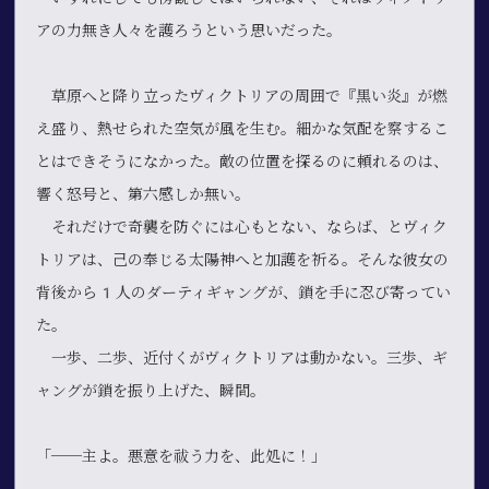
アの力無き人々を護ろうという思いだった。
草原へと降り立ったヴィクトリアの周囲で『黒い炎』が燃
え盛り、熱せられた空気が風を生む。細かな気配を察するこ
とはできそうになかった。敵の位置を探るのに頼れるのは、
響く怒号と、第六感しか無い。
それだけで奇襲を防ぐには心もとない、ならば、とヴィク
トリアは、己の奉じる太陽神へと加護を祈る。そんな彼女の
背後から1人のダーティギャングが、鎖を手に忍び寄ってい
た。
一歩、二歩、近付くがヴィクトリアは動かない。三歩、ギ
ャングが鎖を振り上げた、瞬間。
「──主よ。悪意を祓う力を、此処に！」