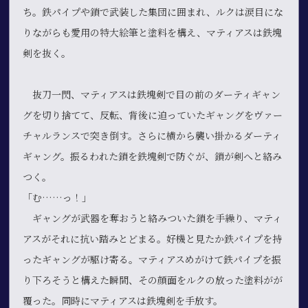
ち。鉄パイプや鎖で武装した集団に囲まれ、ルクは涙目にな
りながらも愛用の特大絵筆と塗料を構え、マティアスは鉄塊
剣を抜く。
抜刀一閃、マティアスは鉄塊剣で目の前のダーティギャン
グを切り捨てて、反転、背後に迫っていたギャングをヴァー
チャルランスで突き倒す。さらに横から襲い掛かるダーティ
ギャング。振るわれた鎖を鉄塊剣で防ぐが、鎖が剣へと絡み
つく。
「む……っ！」
ギャングが武器を奪おうと絡みついた鎖を手繰り、マティ
アスがそれに抗い踏みとどまる。好機と見たか鉄パイプを持
ったギャングが駆け寄る。マティアスめがけて鉄パイプを振
り下ろそうと構えた瞬間、その顔面をルクの放った塗料がが
覆った。同時にマティアスは鉄塊剣を手放す。