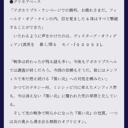
●グリモアベース
「アポカリプス・ランページでの勝利、お疲れさまだ。フィ
ールド・オブ・ナインの内、目を覚ました6体はすべて撃破
することができた」
いたわるように声をかけたのは、ディスターブ・オフィデ
ィアン(真実を 暴く/葬る モノ・f00053)。
「戦争は終わったが残る謎も多い。今後もアポカリプスヘル
では調査が続くだろう。今回の依頼もそうだ。皆にはメンフ
ィスで未だ燃え続ける『黒い炎』への対処を頼みたい」
かつてのテネシー州、ミシシッピ川に栄えたメンフィス市
も、今は消えない『黒い炎』に覆われた死の草原と化してい
る。
そして先の戦争で明らかになった『黒い炎』の性質。一つ
は炎の奥から湧き出る無数のオブリビオン。