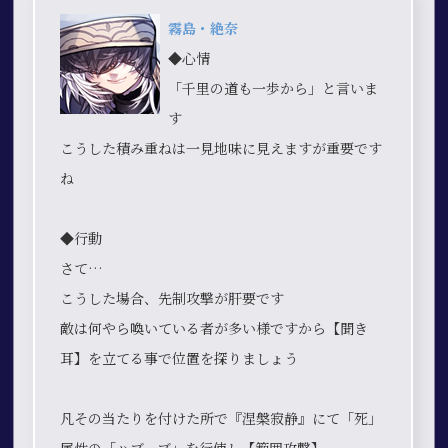
霧島・絶奈
◆心情
「千里の道も一歩から」と言いま
す
こうした積み重ねは一見地味に見えますが重要です
ね
◆行動
さて…
こうした場合、先制攻撃が肝要です
敵は何やら喚いている者が多い様ですから【聞き
耳】を立てる事で位置を探りましょう
凡その当たりを付けた所で『涅槃寂静』にて「死」