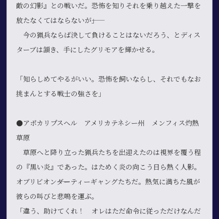
敵の幻影』との戦いだ。恐怖を知りそれを乗り越えた一撃を
放たなくてはならないが――」
今の猟兵ならば決して負けることはないだろう、とディス
ターブは頷き、手にしたグリモアを輝かせる。
「知らしめてやるがいい。恐怖を飼いならし、それでもなお
挑まんとする戦士の強さを」
●アポカリプスヘル アメリカテネシー州 メンフィス灼熱
草原
草原へと降り立った猟兵たちを出迎えたのは視界を覆う程
の『黒い炎』であった。はためく炎の向こう日ら熱く人影。
オブリビオン――ダーティーギャングたちだ。熱気に満ちた風が
彼らの叫びと悲鳴を運ぶ。
「違う、助けてくれ！ オレはただ命令に従っただけなんだ