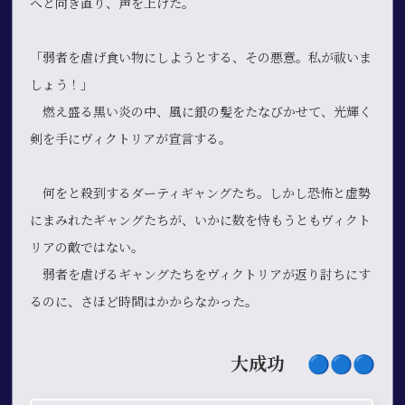
へと向き直り、声を上げた。
「弱者を虐げ食い物にしようとする、その悪意。私が祓いま
しょう！」
燃え盛る黒い炎の中、風に銀の髪をたなびかせて、光輝く
剣を手にヴィクトリアが宣言する。
何をと殺到するダーティギャングたち。しかし恐怖と虚勢
にまみれたギャングたちが、いかに数を恃もうともヴィクト
リアの敵ではない。
弱者を虐げるギャングたちをヴィクトリアが返り討ちにす
るのに、さほど時間はかからなかった。
大成功
🔵​🔵​🔵​