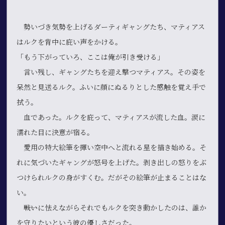
勢いづき気勢を上げるダーティギャングたち、マティアス
はルクを背中に庇い声をかける。
「もう下がっていろ、ここは俺が引き受ける」
言い残し、ギャングたちを迎え撃つマティアス。その姿を
呆然と見送るルク。ふいに顔にぬるりとした感触を覚え手で
拭う。
血であった。ルクを庇って、マティアスが流した血。涙に
濡れた目に決意が宿る。
愛用の特大絵筆を揮い空中へと流れる星を描き始める。そ
れに気づいたギャングが怒号を上げた。剥き出しの怒りをぶ
つけられルクの身がすくむ。だがその絵筆が止まることはな
い。
――戦いに怯えながらそれでもルクを突き動かしたのは、誰か
を守りたいという彼の優しさだった。