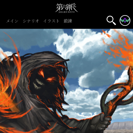
メイン
シナリオ
イラスト
鍛錬