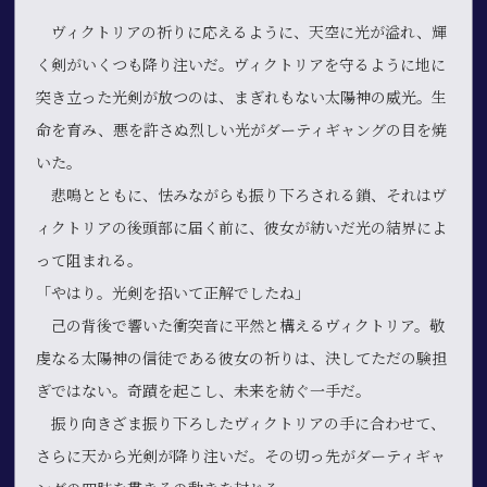
ヴィクトリアの祈りに応えるように、天空に光が溢れ、輝
く剣がいくつも降り注いだ。ヴィクトリアを守るように地に
突き立った光剣が放つのは、まぎれもない太陽神の威光。生
命を育み、悪を許さぬ烈しい光がダーティギャングの目を焼
いた。
悲鳴とともに、怯みながらも振り下ろされる鎖、それはヴ
ィクトリアの後頭部に届く前に、彼女が紡いだ光の結界によ
って阻まれる。
「やはり。光剣を招いて正解でしたね」
己の背後で響いた衝突音に平然と構えるヴィクトリア。敬
虔なる太陽神の信徒である彼女の祈りは、決してただの験担
ぎではない。奇蹟を起こし、未来を紡ぐ一手だ。
振り向きざま振り下ろしたヴィクトリアの手に合わせて、
さらに天から光剣が降り注いだ。その切っ先がダーティギャ