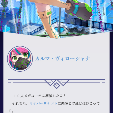
カルマ・ヴィローシャナ
10大メガコーポは壊滅したよ！
それでも、
サイバーザナドゥ
に悪徳と混乱ははびこって
る。