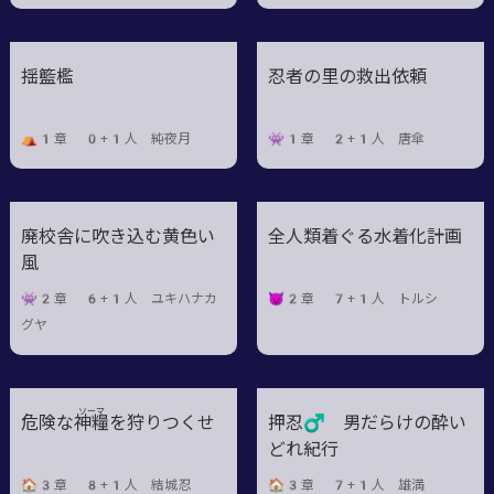
揺籃檻
忍者の里の救出依頼
⛺1章 0+1人
純夜月
👾1章 2+1人
唐傘
廃校舎に吹き込む黄色い
全人類着ぐる水着化計画
風
👾2章 6+1人
ユキハナカ
👿2章 7+1人
トルシ
グヤ
ソーマ
危険な神
糧
を狩りつくせ
押忍♂ 男だらけの酔い
どれ紀行
🏠3章 8+1人
結城忍
🏠3章 7+1人
雄満