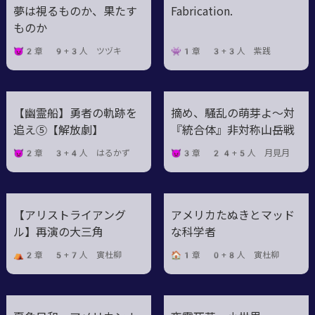
夢は視るものか、果たす
Fabrication.
ものか
👿2章 9+3人
ツヅキ
👾1章 3+3人
紫践
【幽霊船】勇者の軌跡を
摘め、騒乱の萌芽よ～対
追え⑤【解放劇】
『統合体』非対称山岳戦
👿2章 3+4人
はるかず
👿3章 24+5人
月見月
【アリストライアング
アメリカたぬきとマッド
ル】再演の大三角
な科学者
⛺2章 5+7人
寅杜柳
🏠1章 0+8人
寅杜柳