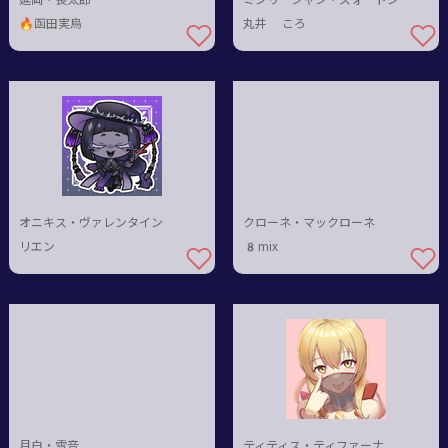
🔥函田実烏
丸井 ころ
オニキス・ヴァレンタイン
クローネ・マックローネ
リエン
8mix
月白・雪音
ティティス・ティファーナ