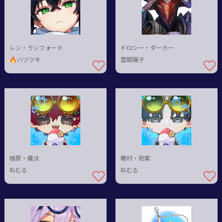
レン・ランフォード
ドロシー・ダーカー
🔥ハヅツキ
雲間陽子
檍原・颯汰
鵯村・若葉
ねむる
ねむる