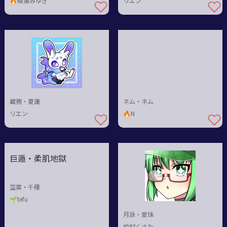
🔥綾瀬みゆき
リエン
蔵務・夏蓮
ネム・ネム
リエン
🔥N
巨遁・柔肌地獄
空葉・千種
🌱tefu
月詠・愛珠
仲村くさた