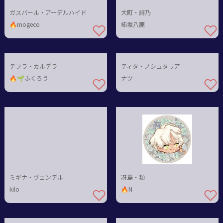
ガスパール・アーデルハイド
大町・詩乃
🔥mogeco
柿坂八鹿
テフラ・カルデラ
ティタ・ノシュタリア
🔥🌱ふくろう
ナツ
ミギナ・ヴェンデル
冴島・類
kilo
🔥N