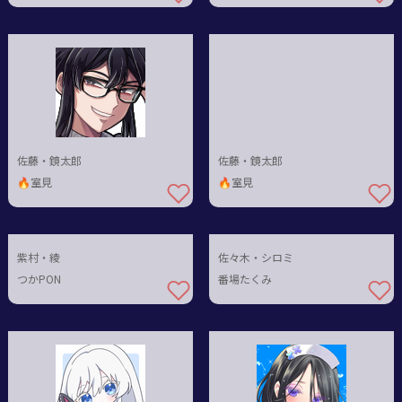
佐藤・鏡太郎
佐藤・鏡太郎
🔥室見
🔥室見
紫村・綾
佐々木・シロミ
つかPON
番場たくみ