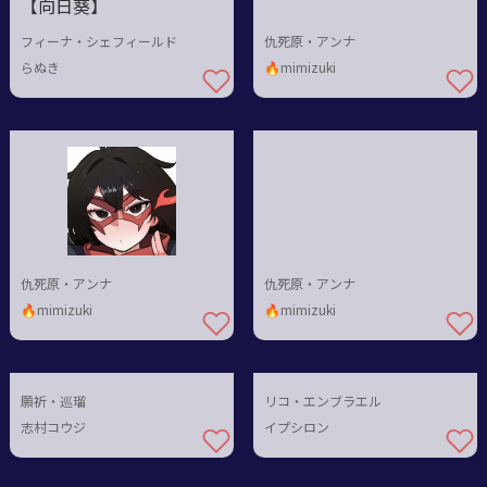
【向日葵】
フィーナ・シェフィールド
仇死原・アンナ
らぬき
🔥mimizuki
仇死原・アンナ
仇死原・アンナ
🔥mimizuki
🔥mimizuki
願祈・巡瑠
リコ・エンブラエル
志村コウジ
イプシロン