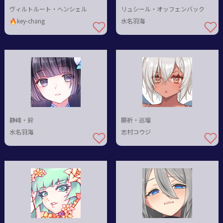
ヴィルトルート・ヘンシェル
リュシール・オッフェンバック
🔥key-chang
水名羽海
静峰・鈴
願祈・巡瑠
水名羽海
志村コウジ