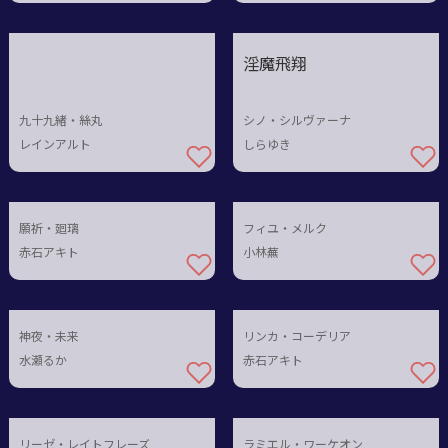
淫魔飛翔
九十九緒・絲丸
シノ・シルヴァーナ
レインアルト
しらゆき
願祈・廻璃
フィユ・メルク
赤石アキト
小林蕪
神夜・未来
リンカ・コーデリア
水瀬るか
赤石アキト
リーゼ・レイトフレーズ
ラミエル・ワーケオン