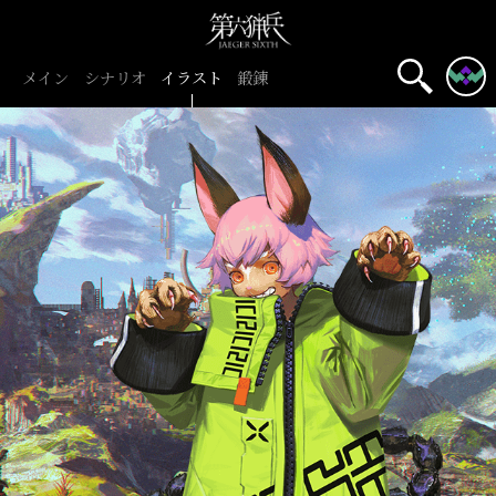
メイン
シナリオ
イラスト
鍛錬
名前表示