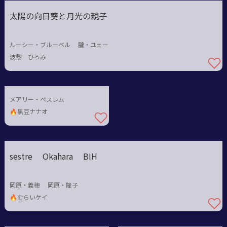
太陽の向日葵と月光の親子
ルーシー・ブルーベル 朧・ユェー
波黎 ひろみ
メアリー・ベスレム
🔥黒豆ナナオ
sestre Okahara BIH
岡原・義穂 岡原・隆子
🔥むらいケイ