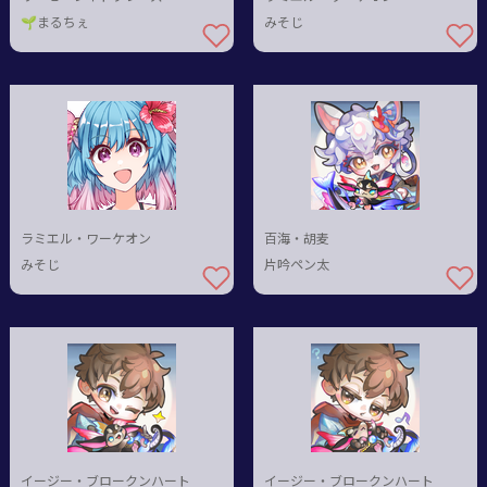
🌱まるちぇ
みそじ
ラミエル・ワーケオン
百海・胡麦
みそじ
片吟ペン太
イージー・ブロークンハート
イージー・ブロークンハート