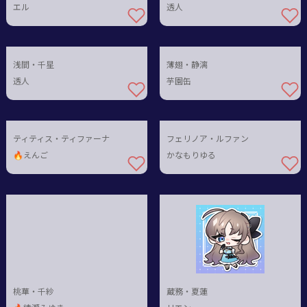
エル
透人
浅間・千星
薄翅・静漓
透人
芋園缶
ティティス・ティファーナ
フェリノア・ルファン
🔥えんご
かなもりゆる
桃華・千紗
蔵務・夏蓮