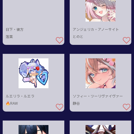
日下・彼方
アンジェリカ・アノーサイト
落葉
とのと
ルエリラ・ルエラ
ソフィー・ツーリヴァイヴァー
🔥RAW
静谷