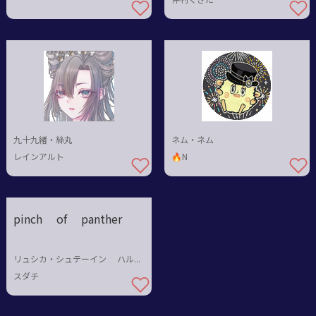
九十九緒・絲丸
ネム・ネム
レインアルト
🔥N
pinch of panther
リュシカ・シュテーイン ハルカ・ミライ
スダチ