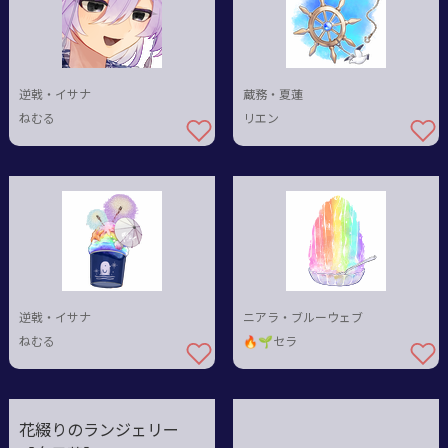
逆戟・イサナ
蔵務・夏蓮
ねむる
リエン
逆戟・イサナ
ニアラ・ブルーウェブ
ねむる
🔥🌱セラ
花綴りのランジェリー