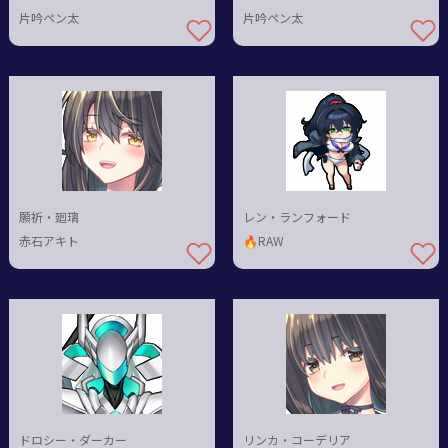
片吟ペン太
片吟ペン太
願祈・廻璃
レン・ランフォード
赤石アキト
🔥RAW
ドロシー・ダーカー
リンカ・コーデリア