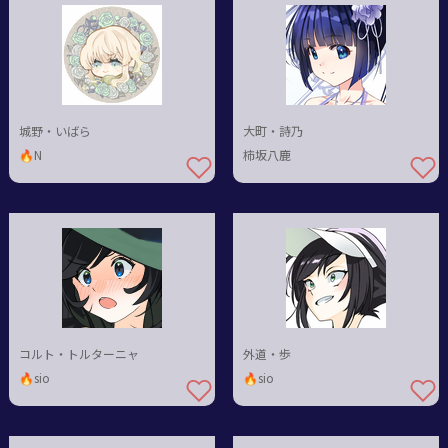
城野・いばら
大町・詩乃
🔥N
柿坂八鹿
コルト・トルターニャ
外道・歩
🔥sio
🔥sio