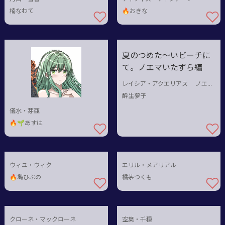
楠なわて
🔥おきな
夏のつめた～いビーチに
て。ノエマいたずら編
レイシア・アクエリアス ノエマ・コルレオーネ
酔生夢子
儀水・芽亜
🔥🌱あすは
ウィユ・ウィク
エリル・メアリアル
🔥塒ひぷの
橘茅つくも
クローネ・マックローネ
空葉・千種