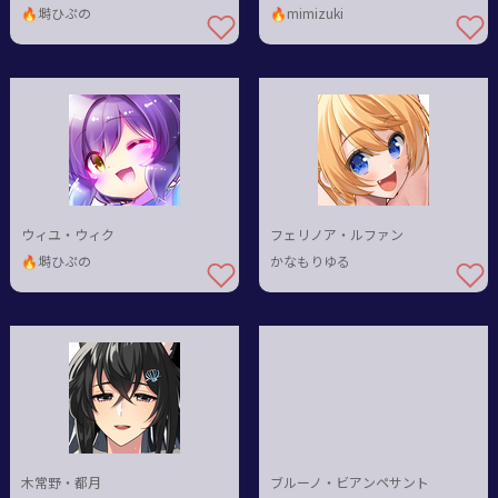
🔥塒ひぷの
🔥mimizuki
ウィユ・ウィク
フェリノア・ルファン
🔥塒ひぷの
かなもりゆる
木常野・都月
ブルーノ・ビアンペサント