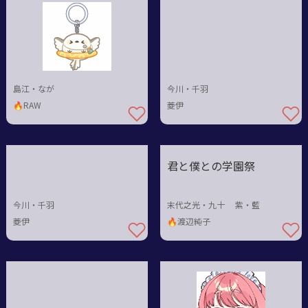
島江・なが
今川・千羽
🔥RAW
菱伊
君と僕との学園祭
今川・千羽
末代之光・九十 紫・藍
菱伊
🔥渡辺純子