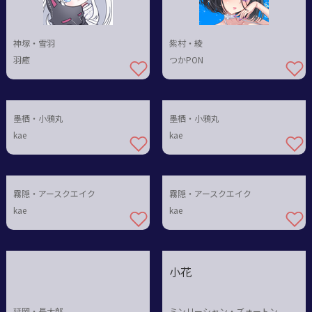
神塚・雪羽
紫村・綾
羽癒
つかPON
墨栖・小鴉丸
墨栖・小鴉丸
kae
kae
霧隠・アースクエイク
霧隠・アースクエイク
kae
kae
小花
延岡・長太郎
ミンリーシャン・ズォートン