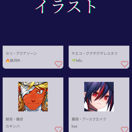
イラスト
イラスト
イラスト
セリ・アクアソーン
サエコ・ググゲグデレスタフ
🔥麻月叶
🌱tefu
赫奕・錆彦
霧隠・アースクエイク
カキシバ
kae