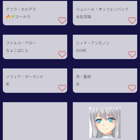
テフラ・カルデラ
リュシール・オッフェンバック
🔥🌱スーカラ
水名羽海
ファルコ・アロー
ニィナ・アンエノン
ちょこばにら
GOME
ソフィア・ガーランド
月・聖母
禾
禾