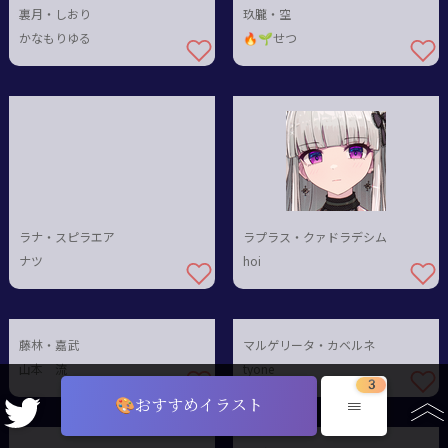
裏月・しおり
玖朧・空
かなもりゆる
🔥🌱せつ
ラナ・スピラエア
ラプラス・クァドラデシム
ナツ
hoi
藤林・嘉武
マルゲリータ・カベルネ
山本 流
tyone
3
≡
🎨おすすめイラスト