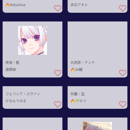
🔥Matsuhisa
赤石アキト
夜鳥・藍
仇死原・アンナ
亜積譲
🔥SA糖
フェリシア・スヴァン
玖朧・空
かなもりゆる
🔥🌱せつ