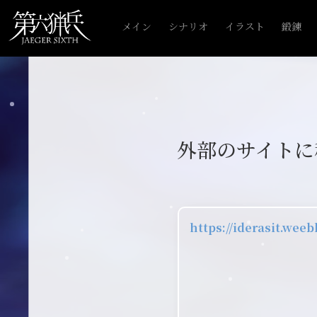
メイン
シナリオ
イラスト
鍛錬
外部のサイトに
https://iderasit.weeb