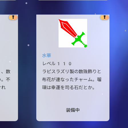
❢
❢
水華
レベル110
く、数
ラピスラズリ製の数珠飾りと
い。不
布花が連なったチャーム。瑠
けれ
璃は幸運を司る石だとか。
装備中