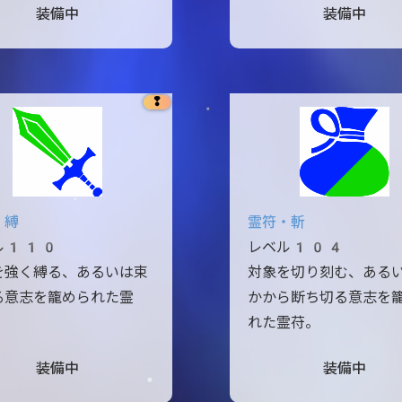
装備中
装備中
❢
・縛
霊符・斬
ル110
レベル104
を強く縛る、あるいは束
対象を切り刻む、ある
る意志を籠められた霊
かから断ち切る意志を
れた霊苻。
装備中
装備中