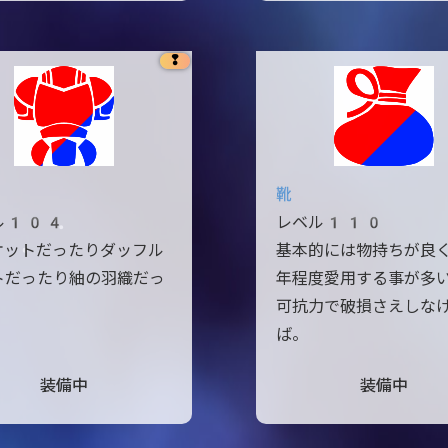
❢
靴
ル104
レベル110
ケットだったりダッフル
基本的には物持ちが良
トだったり紬の羽織だっ
年程度愛用する事が多
。
可抗力で破損さえしな
ば。
装備中
装備中