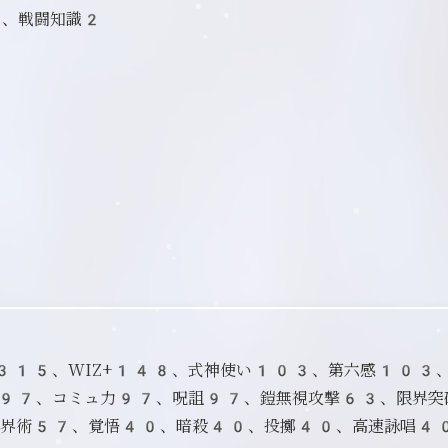
1、戦闘知識2
D+315、WIZ+148、式神使い103、第六感103
97、コミュ力97、呪詛97、鎧無視攻撃63、限界突
界術57、覚悟40、暗殺40、投擲40、高速詠唱4