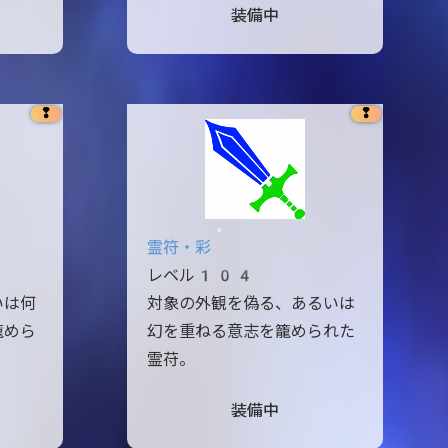
装備中
❢
❢
霊符・彩
レベル104
いは何
対象の外観を偽る、あるいは
籠めら
幻を重ねる意志を籠められた
霊苻。
装備中