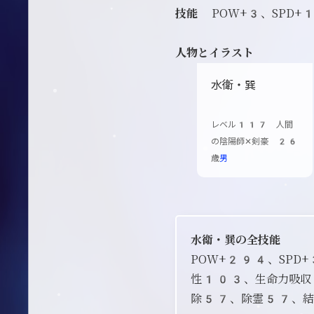
技能
POW+3、SPD+
人物とイラスト
水衛・巽
レベル117 人間
の陰陽師✕剣豪 26
歳
男
水衛・巽の全技能
POW+294、SP
性103、生命力吸収
除57、除霊57、結