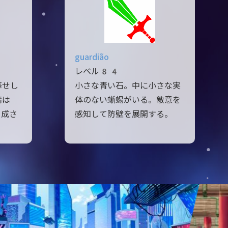
guardião
レベル84
華せし
小さな青い石。中に小さな実
精は
体のない蜥蜴がいる。敵意を
と成さ
感知して防壁を展開する。