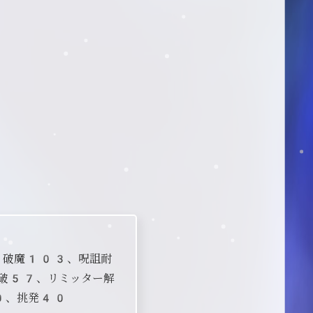
、破魔103、呪詛耐
破57、リミッター解
0、挑発40