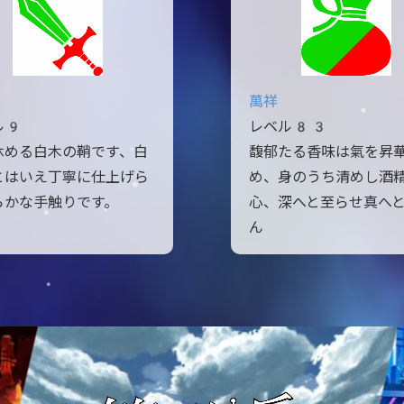
萬祥
ル9
レベル83
休める白木の鞘です、白
馥郁たる香味は氣を昇
とはいえ丁寧に仕上げら
め、身のうち清めし酒
らかな手触りです。
心、深へと至らせ真へ
ん