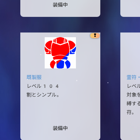
装備中
❢
既製服
霊符
レベル104
レベ
割とシンプル。
対象
縛す
苻。
装備中