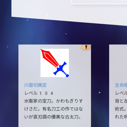
❢
川面切典定
生命
レベル104
レベ
水衛家の宝刀。かわもぎりす
背と
けさだ。有名刀工の作ではな
術式
いが直刃調の優美な古太刀。
れた