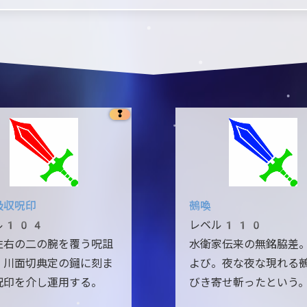
❢
吸収呪印
鵺喚
ル104
レベル110
左右の二の腕を覆う呪詛
水衛家伝来の無銘脇差
。川面切典定の鎺に刻ま
よび。夜な夜な現れる
呪印を介し運用する。
びき寄せ斬ったという