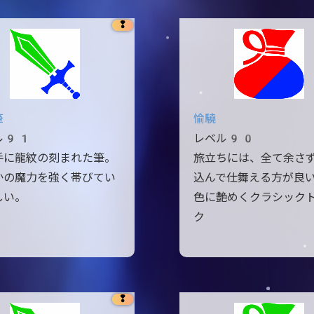
❢
筆
愉驍
ル91
レベル90
手に龍紋の刻まれた筆。
旅立ちには、全て余さ
かの魔力を強く帯びてい
込んで仕舞える方が良
しい。
色に艶めくクラシック
ク
❢