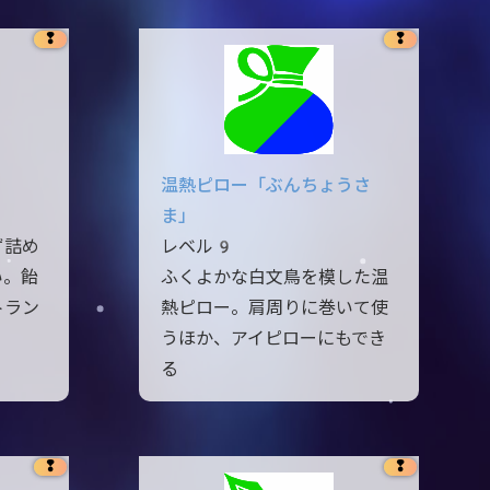
❢
❢
温熱ピロー「ぶんちょうさ
ま」
ず詰め
レベル9
い。飴
ふくよかな白文鳥を模した温
トラン
熱ピロー。肩周りに巻いて使
うほか、アイピローにもでき
る
❢
❢