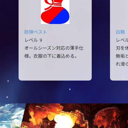
防弾ベスト
白鞘
レベル9
レベ
オールシーズン対応の薄手仕
刃を
様。衣服の下に着込める。
無垢
れ滑