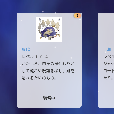
❢
形代
上着
レベル104
レベ
かたしろ。自身の身代わりと
ジャ
して穢れや呪詛を移し、難を
コー
逃れるためのもの。
たり
装備中