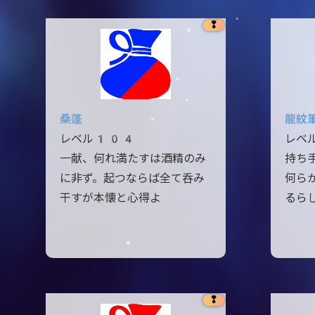
❢
桑蓬
龍紋
レベル104
レベ
一献、何れ満たすは酒精のみ
持ち
に非ず。起つならば全て呑み
何ら
干すが本懐と心得よ
るら
❢