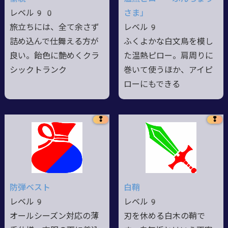
レベル90
さま」
旅立ちには、全て余さず
レベル9
詰め込んで仕舞える方が
ふくよかな白文鳥を模し
良い。飴色に艶めくクラ
た温熱ピロー。肩周りに
シックトランク
巻いて使うほか、アイピ
ローにもできる
❢
❢
防弾ベスト
白鞘
レベル9
レベル9
オールシーズン対応の薄
刃を休める白木の鞘で