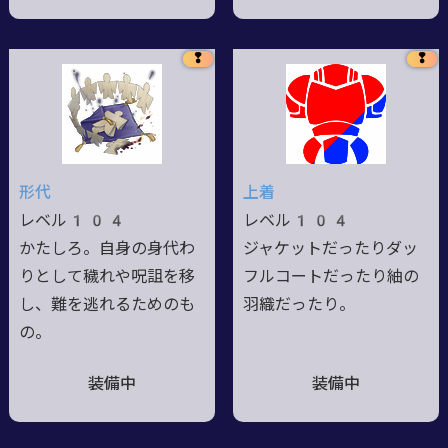
❢
❢
形代
上着
レベル104
レベル104
かたしろ。自身の身代わ
ジャケットだったりダッ
りとして穢れや呪詛を移
フルコートだったり紬の
し、難を逃れるためのも
羽織だったり。
の。
装備中
装備中