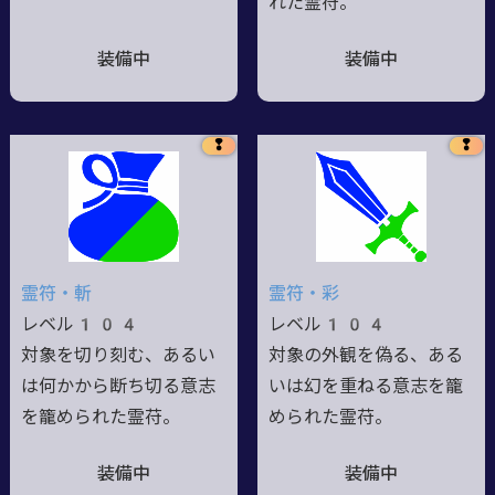
れた霊苻。
装備中
装備中
❢
❢
霊符・斬
霊符・彩
レベル104
レベル104
対象を切り刻む、あるい
対象の外観を偽る、ある
は何かから断ち切る意志
いは幻を重ねる意志を籠
を籠められた霊苻。
められた霊苻。
装備中
装備中