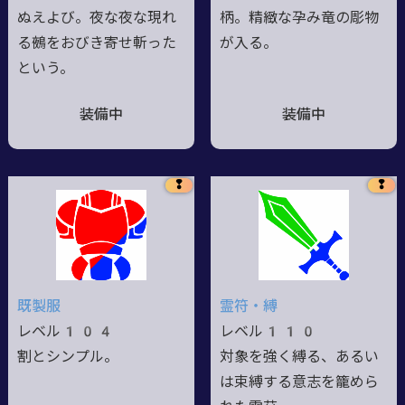
ぬえよび。夜な夜な現れ
柄。精緻な孕み竜の彫物
る鵺をおびき寄せ斬った
が入る。
という。
装備中
装備中
❢
❢
既製服
霊符・縛
レベル104
レベル110
割とシンプル。
対象を強く縛る、あるい
は束縛する意志を籠めら