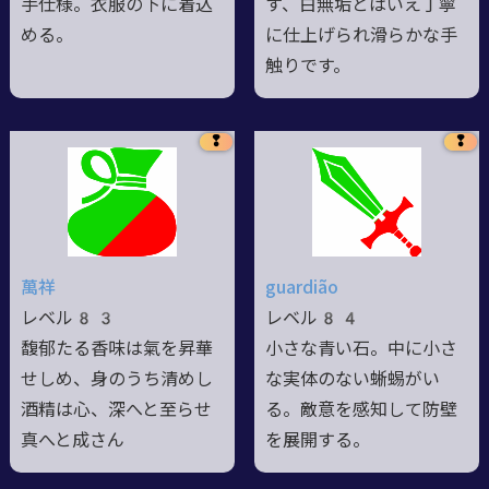
手仕様。衣服の下に着込
す、白無垢とはいえ丁寧
める。
に仕上げられ滑らかな手
触りです。
❢
❢
萬祥
guardião
レベル83
レベル84
馥郁たる香味は氣を昇華
小さな青い石。中に小さ
せしめ、身のうち清めし
な実体のない蜥蜴がい
酒精は心、深へと至らせ
る。敵意を感知して防壁
真へと成さん
を展開する。