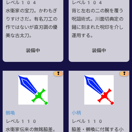
レベル104
レベル104
水衛家の宝刀。かわもぎ
背と左右の二の腕を覆う
りすけさだ。有名刀工の
呪詛術式。川面切典定の
作ではないが直刃調の優
鎺に刻まれた呪印を介し
美な古太刀。
運用する。
装備中
装備中
❢
❢
鵺喚
小柄
レベル110
レベル110
水衛家伝来の無銘脇差。
脇差・鵺喚に付属する小