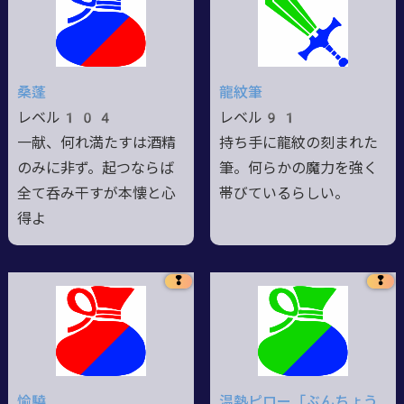
桑蓬
龍紋筆
レベル104
レベル91
一献、何れ満たすは酒精
持ち手に龍紋の刻まれた
のみに非ず。起つならば
筆。何らかの魔力を強く
全て呑み干すが本懐と心
帯びているらしい。
得よ
❢
❢
愉驍
温熱ピロー「ぶんちょう