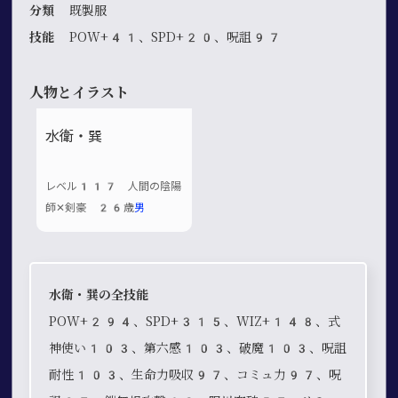
分類
既製服
技能
POW+41、SPD+20、呪詛97
人物とイラスト
水衛・巽
レベル117 人間の陰陽
師✕剣豪 26歳
男
水衛・巽の全技能
POW+294、SPD+315、WIZ+148、式
神使い103、第六感103、破魔103、呪詛
耐性103、生命力吸収97、コミュ力97、呪