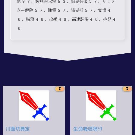
詛97、鎧無視攻撃63、限界突破57、リミッ
ター解除57、除霊57、結界術57、覚悟4
0、暗殺40、投擲40、高速詠唱40、挑発4
0
❢
❢
川面切典定
生命吸収呪印