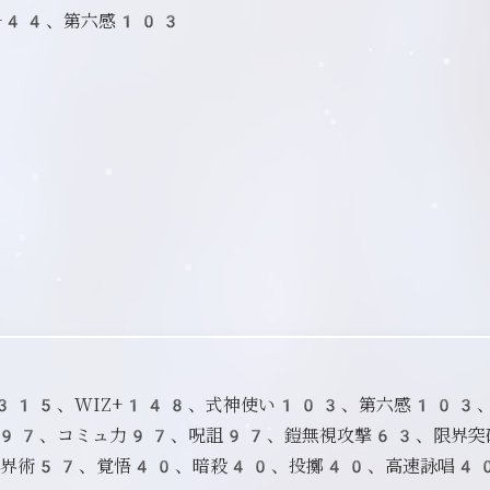
D+44、第六感103
D+315、WIZ+148、式神使い103、第六感103
97、コミュ力97、呪詛97、鎧無視攻撃63、限界突
界術57、覚悟40、暗殺40、投擲40、高速詠唱4