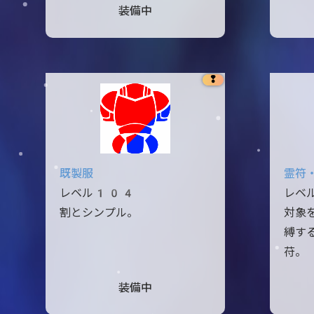
装備中
❢
既製服
霊符
レベル104
レベ
割とシンプル。
対象
縛す
苻。
装備中