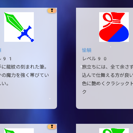
❢
筆
愉驍
ル91
レベル90
手に龍紋の刻まれた筆。
旅立ちには、全て余さ
かの魔力を強く帯びてい
込んで仕舞える方が良
しい。
色に艶めくクラシック
ク
❢