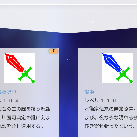
❢
吸収呪印
鵺喚
ル104
レベル110
左右の二の腕を覆う呪詛
水衛家伝来の無銘脇差
。川面切典定の鎺に刻ま
よび。夜な夜な現れる
呪印を介し運用する。
びき寄せ斬ったという