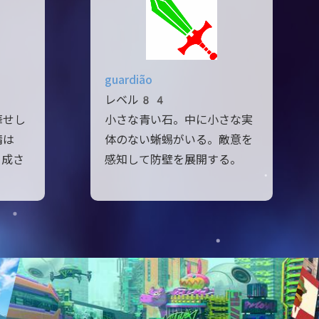
guardião
レベル84
華せし
小さな青い石。中に小さな実
精は
体のない蜥蜴がいる。敵意を
と成さ
感知して防壁を展開する。