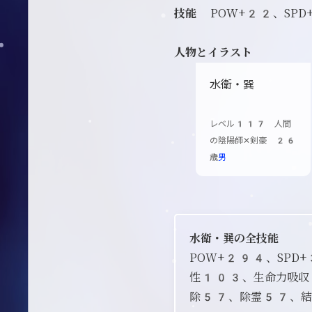
技能
POW+22、SP
人物とイラスト
水衛・巽
レベル117 人間
の陰陽師✕剣豪 26
歳
男
水衛・巽の全技能
POW+294、SP
性103、生命力吸収
除57、除霊57、結