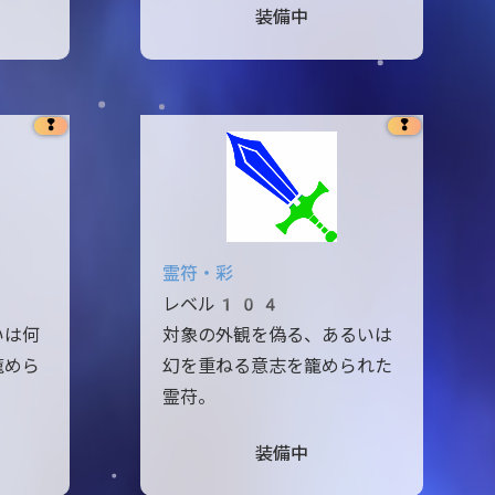
装備中
❢
❢
霊符・彩
レベル104
いは何
対象の外観を偽る、あるいは
籠めら
幻を重ねる意志を籠められた
霊苻。
装備中