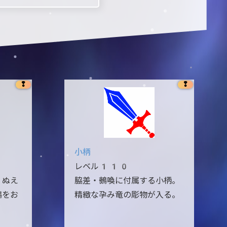
❢
❢
小柄
レベル110
。ぬえ
脇差・鵺喚に付属する小柄。
鵺をお
精緻な孕み竜の彫物が入る。
。