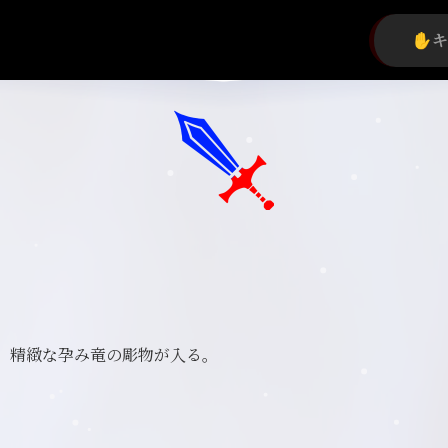
。精緻な孕み竜の彫物が入る。