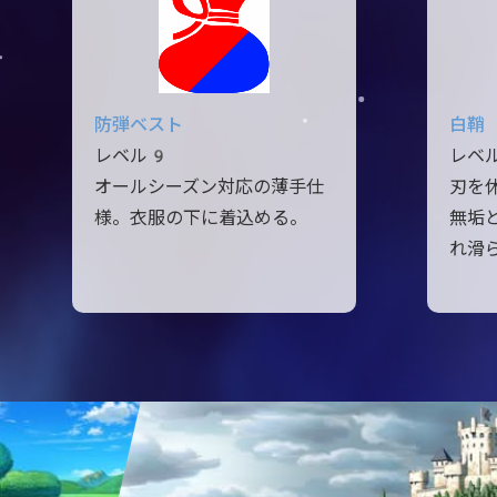
防弾ベスト
白鞘
レベル9
レベ
オールシーズン対応の薄手仕
刃を
様。衣服の下に着込める。
無垢
れ滑