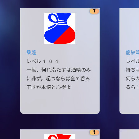
❢
桑蓬
龍紋
レベル104
レベ
一献、何れ満たすは酒精のみ
持ち
に非ず。起つならば全て呑み
何ら
干すが本懐と心得よ
るら
❢