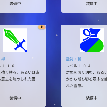
装備中
装備中
❢
・縛
霊符・斬
ル110
レベル104
を強く縛る、あるいは束
対象を切り刻む、ある
る意志を籠められた霊
かから断ち切る意志を
れた霊苻。
装備中
装備中