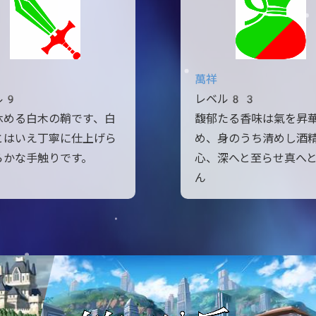
萬祥
ル9
レベル83
休める白木の鞘です、白
馥郁たる香味は氣を昇
とはいえ丁寧に仕上げら
め、身のうち清めし酒
らかな手触りです。
心、深へと至らせ真へ
ん