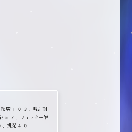
、破魔103、呪詛耐
破57、リミッター解
0、挑発40