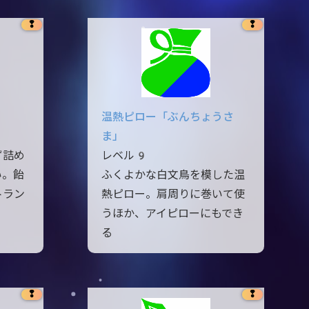
❢
❢
温熱ピロー「ぶんちょうさ
ま」
ず詰め
レベル9
い。飴
ふくよかな白文鳥を模した温
トラン
熱ピロー。肩周りに巻いて使
うほか、アイピローにもでき
る
❢
❢