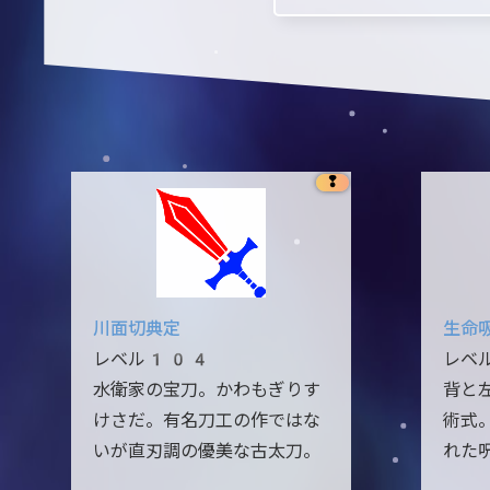
❢
川面切典定
生命
レベル104
レベ
水衛家の宝刀。かわもぎりす
背と
けさだ。有名刀工の作ではな
術式
いが直刃調の優美な古太刀。
れた