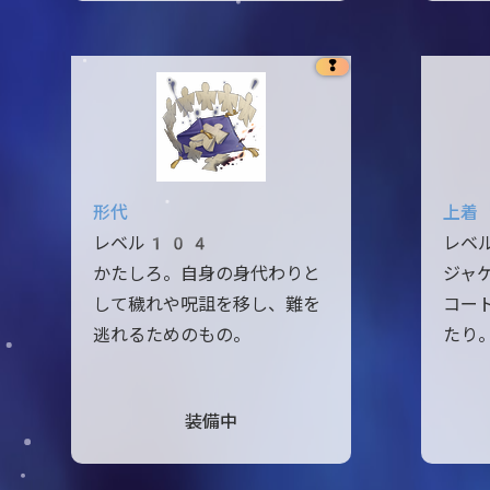
❢
形代
上着
レベル104
レベ
かたしろ。自身の身代わりと
ジャ
して穢れや呪詛を移し、難を
コー
逃れるためのもの。
たり
装備中