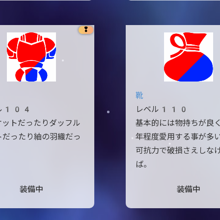
❢
靴
ル104
レベル110
ケットだったりダッフル
基本的には物持ちが良
トだったり紬の羽織だっ
年程度愛用する事が多
。
可抗力で破損さえしな
ば。
装備中
装備中