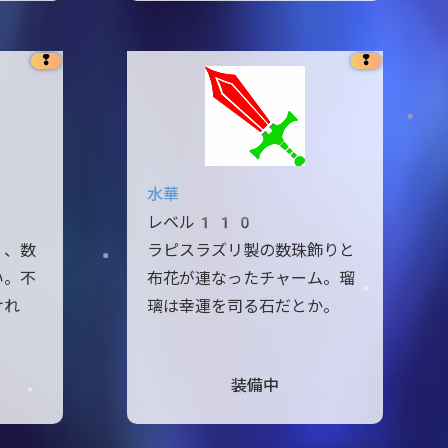
❢
❢
水華
レベル110
く、数
ラピスラズリ製の数珠飾りと
い。不
布花が連なったチャーム。瑠
けれ
璃は幸運を司る石だとか。
装備中