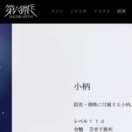
メイン
シナリオ
イラスト
鍛錬
小柄
脇差・鵺喚に付属する小柄
レベル110
分類
忍者手裏剣