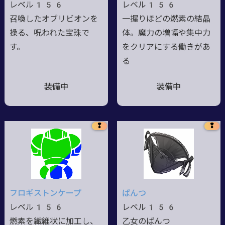
レベル156
レベル156
召喚したオブリビオンを
一握りほどの燃素の結晶
操る、呪われた宝珠で
体。魔力の増幅や集中力
す。
をクリアにする働きがあ
る
装備中
装備中
❢
❢
フロギストンケープ
ぱんつ
レベル156
レベル156
燃素を繊維状に加工し、
乙女のぱんつ