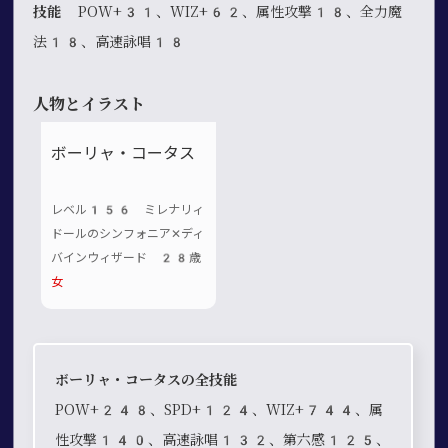
技能
POW+31、WIZ+62、属性攻撃18、全力魔
法18、高速詠唱18
人物とイラスト
ボーリャ・コータス
レベル156 ミレナリィ
ドールのシンフォニア✕ディ
バインウィザード 28歳
女
ボーリャ・コータスの全技能
POW+248、SPD+124、WIZ+744、属
性攻撃140、高速詠唱132、第六感125、