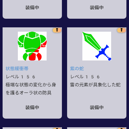
装備中
装備中
❢
❢
状態緩衝帯
紫の蛇
レベル156
レベル156
極端な状態の変化から身
雷の元素が具象化した蛇
を護るオーラ状の防具
装備中
装備中