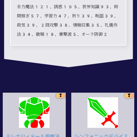
全力魔法121、誘惑105、世界知識93、時
間稼ぎ57、学習力47、祈り39、呪詛39、
殺気39、2回攻撃38、情報収集35、礼儀作
法34、歌唱18、衝撃波5、オーラ防御2
❢
❢
ミレナリィドール用魔法
シンフォニックデバイス