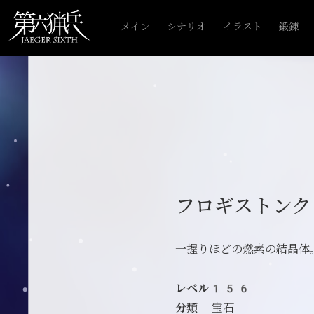
メイン
シナリオ
イラスト
鍛錬
フロギストンク
一握りほどの燃素の結晶体
レベル156
分類
宝石