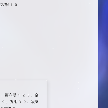
性攻撃10
2、第六感125、全
39、呪詛39、殺気