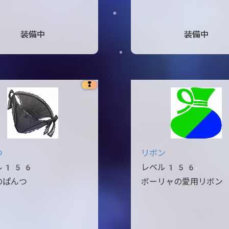
装備中
装備中
❢
つ
リボン
ル156
レベル156
のぱんつ
ボーリャの愛用リボン