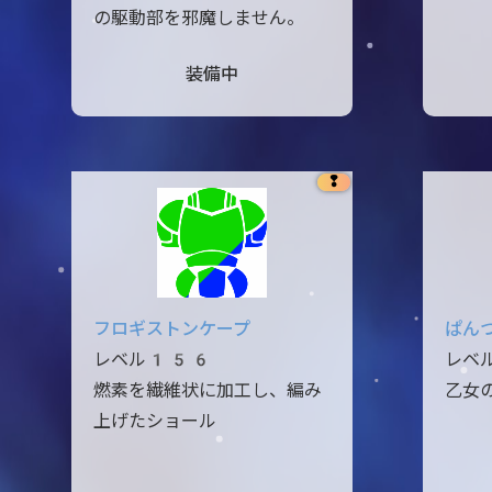
の駆動部を邪魔しません。
装備中
❢
フロギストンケープ
ぱん
レベル156
レベ
燃素を繊維状に加工し、編み
乙女
上げたショール