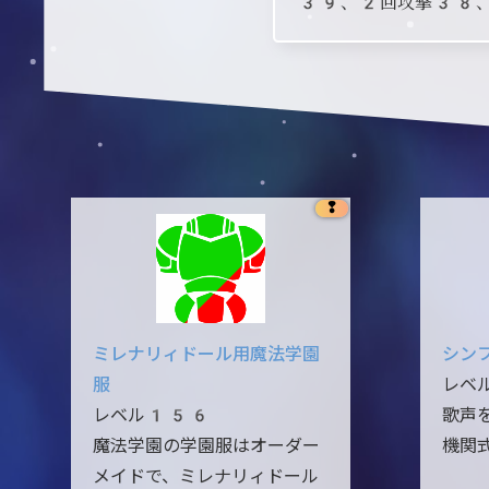
39、2回攻撃38、
❢
ミレナリィドール用魔法学園
シン
服
レベ
レベル156
歌声
魔法学園の学園服はオーダー
機関
メイドで、ミレナリィドール