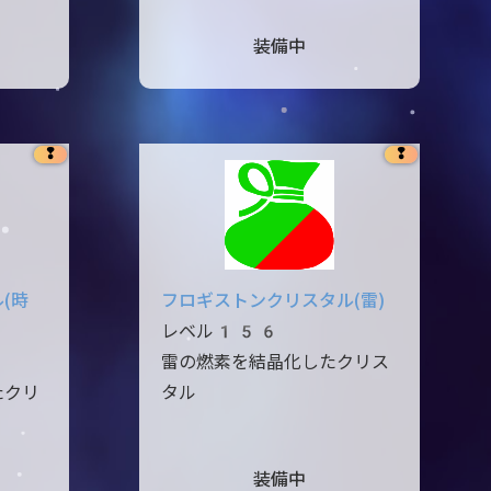
装備中
❢
❢
(時
フロギストンクリスタル(雷)
レベル156
雷の燃素を結晶化したクリス
たクリ
タル
装備中