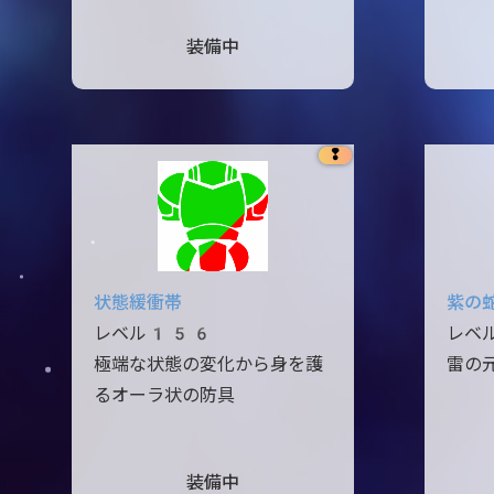
装備中
❢
状態緩衝帯
紫の
レベル156
レベ
極端な状態の変化から身を護
雷の
るオーラ状の防具
装備中