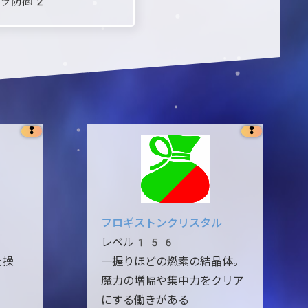
ラ防御2
❢
❢
フロギストンクリスタル
レベル156
を操
一握りほどの燃素の結晶体。
。
魔力の増幅や集中力をクリア
にする働きがある