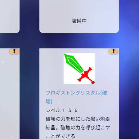
装備中
❢
❢
フロギストンクリスタル(破
壊)
レベル156
破壊の力を形にした黒い燃素
結晶。破壊の力を呼び起こす
ことができる