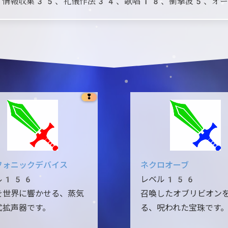
情報収集35、礼儀作法34、歌唱18、衝撃波5、オー
❢
フォニックデバイス
ネクロオーブ
ル156
レベル156
を世界に響かせる、蒸気
召喚したオブリビオン
式拡声器です。
る、呪われた宝珠です