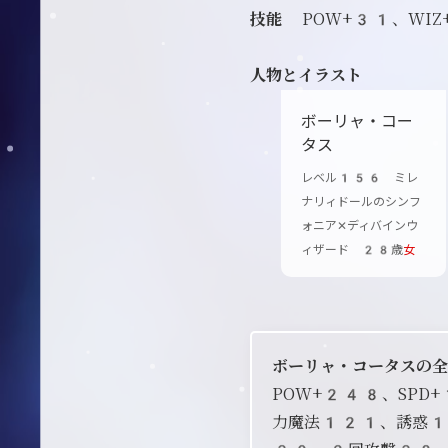
技能
POW+31、WI
人物とイラスト
ボーリャ・コー
タス
レベル156 ミレ
ナリィドールのシンフ
ォニア✕ディバインウ
ィザード 28歳
女
ボーリャ・コータスの
POW+248、SP
力魔法121、誘惑1