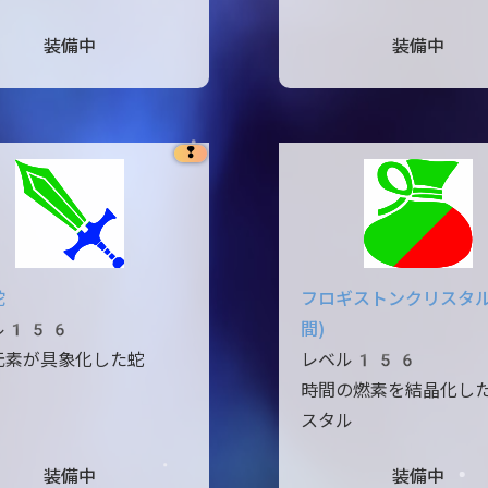
装備中
装備中
❢
蛇
フロギストンクリスタル
ル156
間)
元素が具象化した蛇
レベル156
時間の燃素を結晶化し
スタル
装備中
装備中