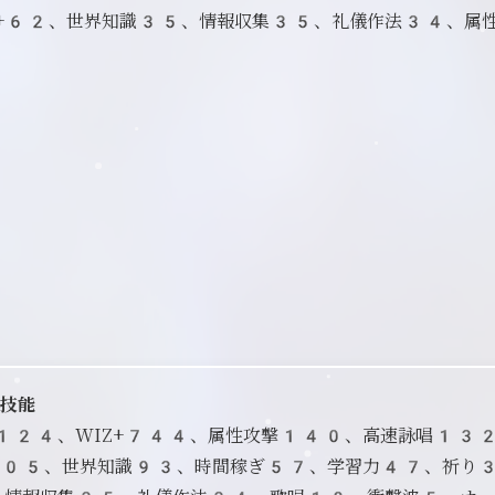
Z+62、世界知識35、情報収集35、礼儀作法34、属
全技能
D+124、WIZ+744、属性攻撃140、高速詠唱13
05、世界知識93、時間稼ぎ57、学習力47、祈り