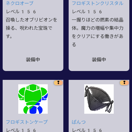
ネクロオーブ
フロギストンクリスタル
レベル156
レベル156
召喚したオブリビオンを
一握りほどの燃素の結晶
操る、呪われた宝珠で
体。魔力の増幅や集中力
す。
をクリアにする働きがあ
る
装備中
装備中
❢
❢
フロギストンケープ
ぱんつ
レベル156
レベル156