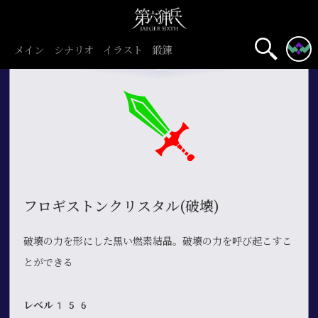
メイン
シナリオ
イラスト
鍛錬
フロギストンクリスタル(破壊)
破壊の力を形にした黒い燃素結晶。破壊の力を呼び起こすこ
とができる
レベル156