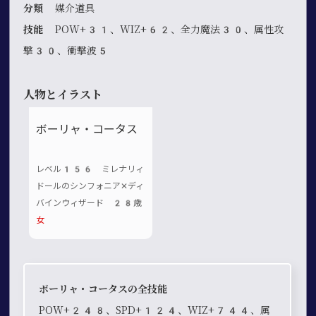
分類
媒介道具
技能
POW+31、WIZ+62、全力魔法30、属性攻
撃30、衝撃波5
人物とイラスト
ボーリャ・コータス
レベル156 ミレナリィ
ドールのシンフォニア✕ディ
バインウィザード 28歳
女
ボーリャ・コータスの全技能
POW+248、SPD+124、WIZ+744、属