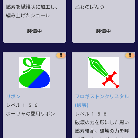
燃素を繊維状に加工し、
乙女のぱんつ
編み上げたショール
装備中
装備中
❢
❢
リボン
フロギストンクリスタル
レベル156
(破壊)
ボーリャの愛用リボン
レベル156
破壊の力を形にした黒い
燃素結晶。破壊の力を呼