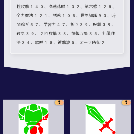
性攻撃140、高速詠唱132、第六感125、
全力魔法121、誘惑105、世界知識93、時
間稼ぎ57、学習力47、祈り39、呪詛39、
殺気39、2回攻撃38、情報収集35、礼儀作
法34、歌唱18、衝撃波5、オーラ防御2
❢
❢