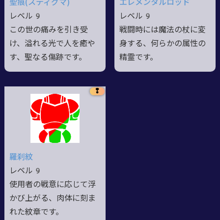
聖痕(スティグマ)
エレメンタルロッド
レベル9
レベル9
この世の痛みを引き受
戦闘時には魔法の杖に変
け、溢れる光で人を癒や
身する、何らかの属性の
す、聖なる傷跡です。
精霊です。
❢
羅刹紋
レベル9
使用者の戦意に応じて浮
かび上がる、肉体に刻ま
れた紋章です。