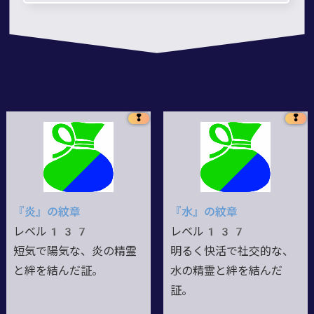
❢
❢
『炎』の紋章
『水』の紋章
レベル137
レベル137
短気で陽気な、炎の精霊
明るく快活で社交的な、
と絆を結んだ証。
水の精霊と絆を結んだ
証。