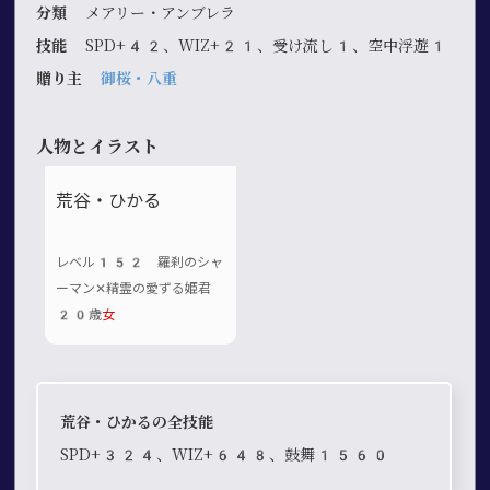
分類
メアリー・アンブレラ
技能
SPD+42、WIZ+21、受け流し1、空中浮遊1
贈り主
御桜・八重
人物とイラスト
荒谷・ひかる
レベル152 羅刹のシャ
ーマン✕精霊の愛ずる姫君
20歳
女
荒谷・ひかるの全技能
SPD+324、WIZ+648、鼓舞1560