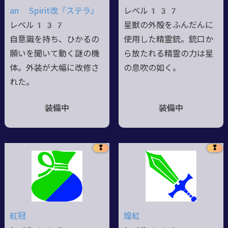
an Spirit改『ステラ』
レベル137
レベル137
星獣の外殻をふんだんに
自意識を持ち、ひかるの
使用した精霊銃。銃口か
願いを聞いて動く謎の機
ら放たれる精霊の力は星
体。外装が大幅に改修さ
の息吹の如く。
れた。
装備中
装備中
❢
❢
紅冠
煌紅