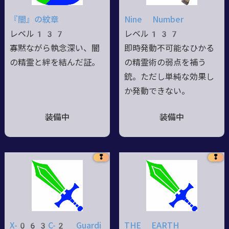
『闇』の紋章
Nine Number
レベル137
レベル137
寡黙ながら執念深い、闇
即時発動不可能なひかる
の精霊と絆を結んだ証。
の精霊術の弱点を補う
銃。ただし単純な効果し
か発動できない。
装備中
装備中
❢
❢
X-063C-2 Guardi
THE EARTH