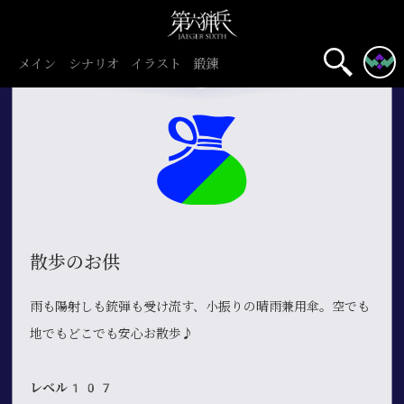
メイン
シナリオ
イラスト
鍛錬
散歩のお供
雨も陽射しも銃弾も受け流す、小振りの晴雨兼用傘。空でも
地でもどこでも安心お散歩♪
レベル107