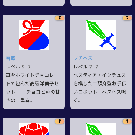
❢
❢
雪苺
プチヘス
レベル97
レベル77
苺をホワイトチョコレー
ヘスティア・イクテュス
トで包んだ高級洋菓子セ
を模した二頭身型お手伝
ット。 チョコと苺の甘
いロボット。ヘスヘス鳴
さの二重奏。
く。
❢
❢