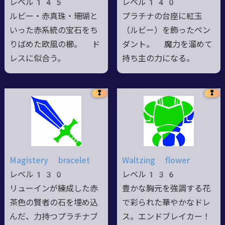
レベル145
レベル140
ルビー・赤真珠・珊瑚と
プラチナの台座に紅玉
いった赤系統の宝石をち
（ルビー）を飾ったペン
りばめた欧風の櫛。 ド
ダント。 魔力を溜めて
レスに似合う。
持ち主の力になる。
❢
❢
Magistery bracelet
Waltzing flower
レベル130
レベル136
リューインが練成した赤
豊かな胸元を強調する花
茶色の賢者の石を埋め込
で彩られた華やかなドレ
んだ、力持つプラチナブ
ス。エンドブレイカー！