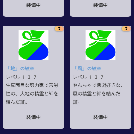
装備中
装備中
❢
❢
『地』の紋章
『風』の紋章
レベル137
レベル137
生真面目な努力家で苦労
やんちゃで悪戯好きな、
性の、大地の精霊と絆を
風の精霊と絆を結んだ
結んだ証。
証。
装備中
装備中