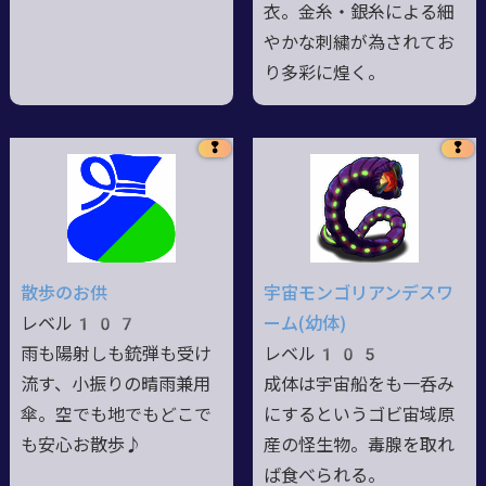
衣。金糸・銀糸による細
やかな刺繍が為されてお
り多彩に煌く。
❢
❢
散歩のお供
宇宙モンゴリアンデスワ
レベル107
ーム(幼体)
雨も陽射しも銃弾も受け
レベル105
流す、小振りの晴雨兼用
成体は宇宙船をも一呑み
傘。空でも地でもどこで
にするというゴビ宙域原
も安心お散歩♪
産の怪生物。毒腺を取れ
ば食べられる。