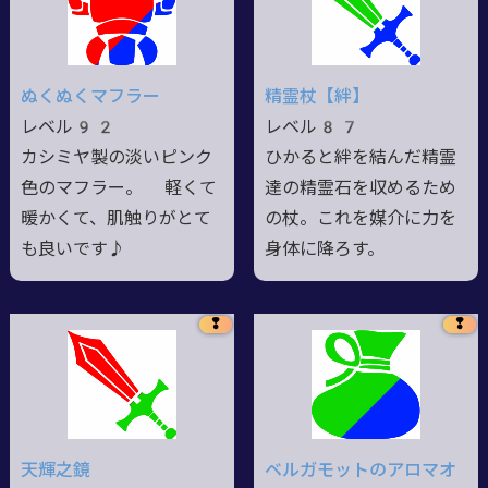
ぬくぬくマフラー
精霊杖【絆】
レベル92
レベル87
カシミヤ製の淡いピンク
ひかると絆を結んだ精霊
色のマフラー。 軽くて
達の精霊石を収めるため
暖かくて、肌触りがとて
の杖。これを媒介に力を
も良いです♪
身体に降ろす。
❢
❢
天輝之鏡
ベルガモットのアロマオ