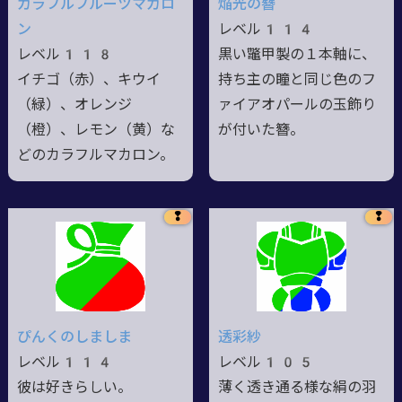
カラフルフルーツマカロ
焔光の簪
ン
レベル114
レベル118
黒い鼈甲製の１本軸に、
イチゴ（赤）、キウイ
持ち主の瞳と同じ色のフ
（緑）、オレンジ
ァイアオパールの玉飾り
（橙）、レモン（黄）な
が付いた簪。
どのカラフルマカロン。
❢
❢
ぴんくのしましま
透彩紗
レベル114
レベル105
彼は好きらしい。
薄く透き通る様な絹の羽