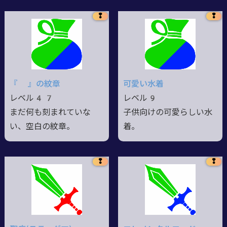
❢
❢
『 』の紋章
可愛い水着
レベル47
レベル9
まだ何も刻まれていな
子供向けの可愛らしい水
い、空白の紋章。
着。
❢
❢