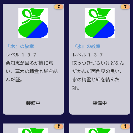
❢
❢
『木』の紋章
『氷』の紋章
レベル137
レベル137
悪知恵が回るが情に篤
取っつきづらいけどなん
い、草木の精霊と絆を結
だかんだ面倒見の良い、
んだ証。
氷の精霊と絆を結んだ
証。
装備中
装備中
❢
❢