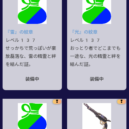
『雷』の紋章
『光』の紋章
レベル137
レベル137
せっかちで荒っぽいが豪
おっとり者でどこまでも
放磊落な、雷の精霊と絆
一途な、光の精霊と絆を
を結んだ証。
結んだ証。
装備中
装備中
❢
❢