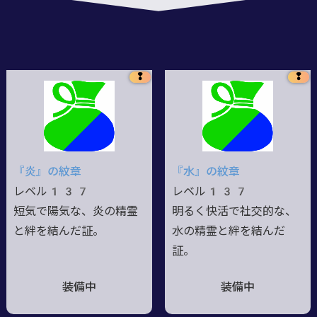
❢
❢
『炎』の紋章
『水』の紋章
レベル137
レベル137
短気で陽気な、炎の精霊
明るく快活で社交的な、
と絆を結んだ証。
水の精霊と絆を結んだ
証。
装備中
装備中