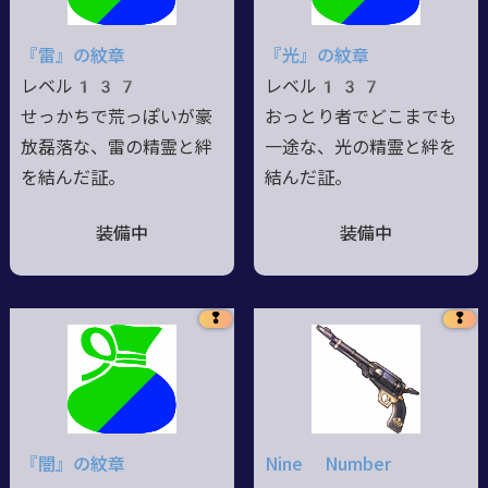
『雷』の紋章
『光』の紋章
レベル137
レベル137
せっかちで荒っぽいが豪
おっとり者でどこまでも
放磊落な、雷の精霊と絆
一途な、光の精霊と絆を
を結んだ証。
結んだ証。
装備中
装備中
❢
❢
『闇』の紋章
Nine Number