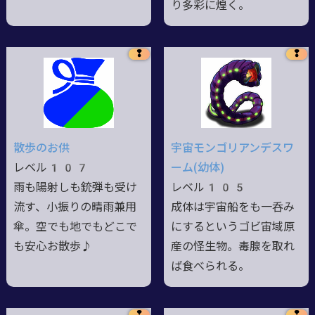
り多彩に煌く。
❢
❢
散歩のお供
宇宙モンゴリアンデスワ
レベル107
ーム(幼体)
雨も陽射しも銃弾も受け
レベル105
流す、小振りの晴雨兼用
成体は宇宙船をも一呑み
傘。空でも地でもどこで
にするというゴビ宙域原
も安心お散歩♪
産の怪生物。毒腺を取れ
ば食べられる。
❢
❢