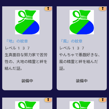
❢
❢
『地』の紋章
『風』の紋章
レベル137
レベル137
生真面目な努力家で苦労
やんちゃで悪戯好きな、
性の、大地の精霊と絆を
風の精霊と絆を結んだ
結んだ証。
証。
装備中
装備中
❢
❢