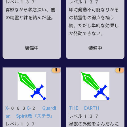
レベル137
レベル137
寡黙ながら執念深い、闇
即時発動不可能なひかる
の精霊と絆を結んだ証。
の精霊術の弱点を補う
銃。ただし単純な効果し
か発動できない。
装備中
装備中
❢
❢
X-063C-2 Guardi
THE EARTH
an Spirit改『ステラ』
レベル137
レベル137
星獣の外殻をふんだんに