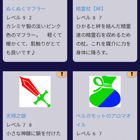
ぬくぬくマフラー
精霊杖【絆】
レベル92
レベル87
カシミヤ製の淡いピンク
ひかると絆を結んだ精霊
色のマフラー。 軽くて
達の精霊石を収めるため
暖かくて、肌触りがとて
の杖。これを媒介に力を
も良いです♪
身体に降ろす。
❢
❢
天輝之鏡
ベルガモットのアロマオ
レベル78
イル
小さな神鏡に鎖を付けた
レベル67