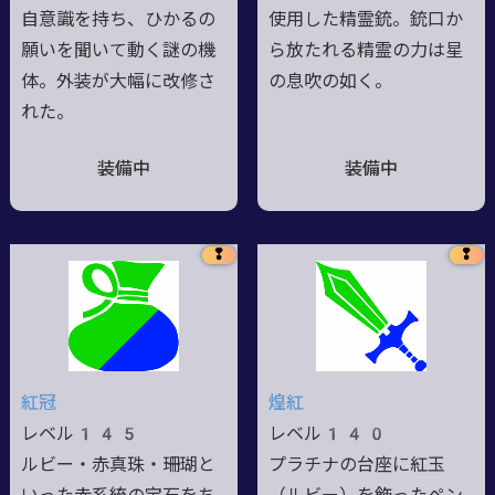
自意識を持ち、ひかるの
使用した精霊銃。銃口か
願いを聞いて動く謎の機
ら放たれる精霊の力は星
体。外装が大幅に改修さ
の息吹の如く。
れた。
装備中
装備中
❢
❢
紅冠
煌紅
レベル145
レベル140
ルビー・赤真珠・珊瑚と
プラチナの台座に紅玉