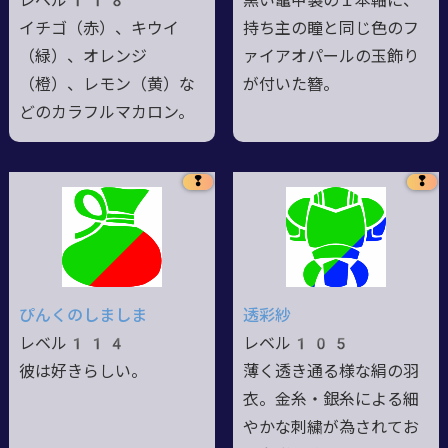
レベル118
黒い鼈甲製の１本軸に、
イチゴ（赤）、キウイ
持ち主の瞳と同じ色のフ
（緑）、オレンジ
ァイアオパールの玉飾り
（橙）、レモン（黄）な
が付いた簪。
どのカラフルマカロン。
❢
❢
ぴんくのしましま
透彩紗
レベル114
レベル105
彼は好きらしい。
薄く透き通る様な絹の羽
衣。金糸・銀糸による細
やかな刺繍が為されてお