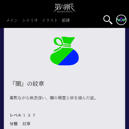
メイン
シナリオ
イラスト
鍛錬
『闇』の紋章
寡黙ながら執念深い、闇の精霊と絆を結んだ証。
レベル137
分類
紋章