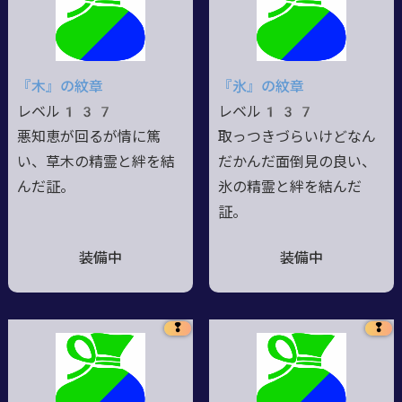
『木』の紋章
『氷』の紋章
レベル137
レベル137
悪知恵が回るが情に篤
取っつきづらいけどなん
い、草木の精霊と絆を結
だかんだ面倒見の良い、
んだ証。
氷の精霊と絆を結んだ
証。
装備中
装備中
❢
❢