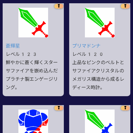
❢
❢
蒼輝星
プリマドンナ
レベル123
レベル120
鮮やかに蒼く輝くスター
上品なピンクのベルトと
サファイアを嵌め込んだ
サファイアクリスタルの
プラチナ製エンゲージリ
メガリス構造から成るレ
ング。
ディース時計。
❢
❢