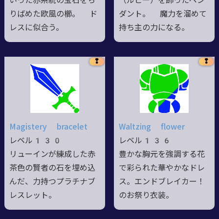
いった赤系統の宝石をち
（ルビー）を飾ったペン
りばめた欧風の櫛。 ド
ダント。 魔力を溜めて
レスに似合う。
持ち主の力になる。
❢
❢
Magistery bracelet
Waltzing flower
レベル130
レベル136
リューインが練成した赤
豊かな胸元を強調する花
茶色の賢者の石を埋め込
で彩られた華やかなドレ
んだ、力持つプラチナブ
ス。エンドブレイカー！
レスレット。
のお祭り衣装。