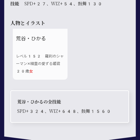
技能
SPD+27、WIZ+54、鼓舞130
人物とイラスト
荒谷・ひかる
レベル152 羅刹のシャ
ーマン✕精霊の愛ずる姫君
20歳
女
荒谷・ひかるの全技能
SPD+324、WIZ+648、鼓舞1560