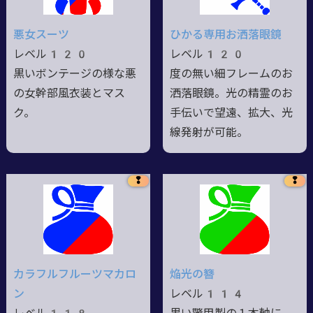
悪女スーツ
ひかる専用お洒落眼鏡
レベル120
レベル120
黒いボンテージの様な悪
度の無い細フレームのお
の女幹部風衣装とマス
洒落眼鏡。光の精霊のお
ク。
手伝いで望遠、拡大、光
線発射が可能。
❢
❢
カラフルフルーツマカロ
焔光の簪
ン
レベル114