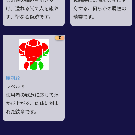
この世の痛みを引き受
戦闘時には魔法の杖に変
け、溢れる光で人を癒や
身する、何らかの属性の
す、聖なる傷跡です。
精霊です。
❢
羅刹紋
レベル9
使用者の戦意に応じて浮
かび上がる、肉体に刻ま
れた紋章です。