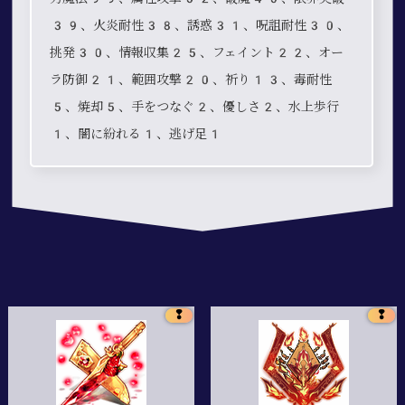
39、火炎耐性38、誘惑31、呪詛耐性30、
挑発30、情報収集25、フェイント22、オー
ラ防御21、範囲攻撃20、祈り13、毒耐性
5、焼却5、手をつなぐ2、優しさ2、水上歩行
1、闇に紛れる1、逃げ足1
❢
❢