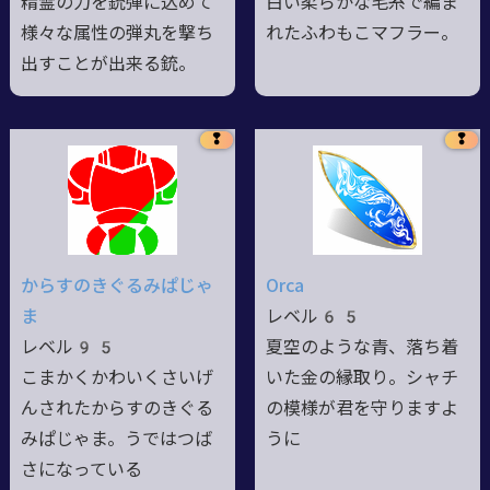
精霊の力を銃弾に込めて
白い柔らかな毛糸で編ま
様々な属性の弾丸を撃ち
れたふわもこマフラー。
出すことが出来る銃。
❢
❢
からすのきぐるみぱじゃ
Orca
ま
レベル65
レベル95
夏空のような青、落ち着
こまかくかわいくさいげ
いた金の縁取り。シャチ
んされたからすのきぐる
の模様が君を守りますよ
みぱじゃま。うではつば
うに
さになっている