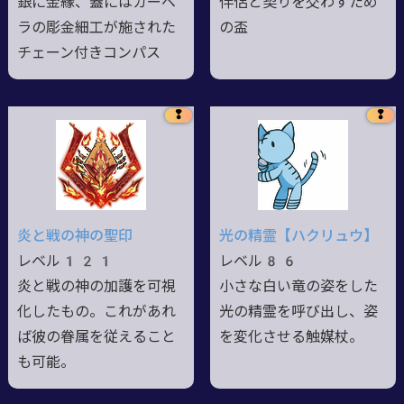
銀に金縁、蓋にはガーベ
伴侶と契りを交わすため
ラの彫金細工が施された
の盃
チェーン付きコンパス
❢
❢
炎と戦の神の聖印
光の精霊【ハクリュウ】
レベル121
レベル86
炎と戦の神の加護を可視
小さな白い竜の姿をした
化したもの。これがあれ
光の精霊を呼び出し、姿
ば彼の眷属を従えること
を変化させる触媒杖。
も可能。