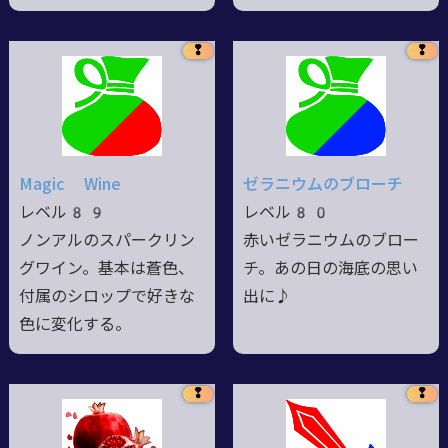
❢
❢
Magic Wine
ゼラニウムのブローチ
レベル89
レベル80
ノンアルのスパークリン
赤いゼラニウムのブロー
グワイン。基本は蒼色、
チ。あの日の海底の思い
付属のシロップで好きな
出に♪
色に変化する。
❢
❢