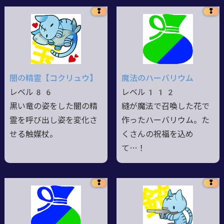
❢
❢
闇の精霊【コクリュウ】
魔法のハーバリウム
レベル86
レベル112
黒い竜の姿をした闇の精
縫が魔法で召喚した花で
霊を呼び出し姿を変化さ
作ったハーバリウム。た
せる触媒杖。
くさんの祝福を込め
て…！
❢
❢