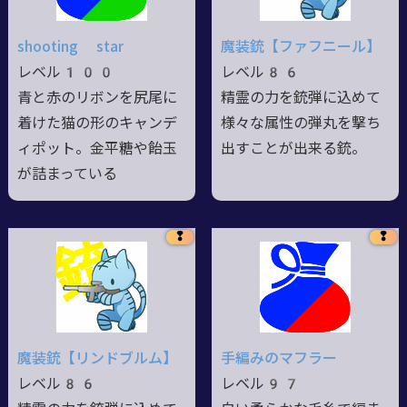
shooting star
魔装銃【ファフニール】
レベル100
レベル86
青と赤のリボンを尻尾に
精霊の力を銃弾に込めて
着けた猫の形のキャンデ
様々な属性の弾丸を撃ち
ィポット。金平糖や飴玉
出すことが出来る銃。
が詰まっている
❢
❢
魔装銃【リンドブルム】
手編みのマフラー
レベル86
レベル97