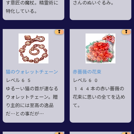
す意匠の魔杖。精霊術に
さんのぬいぐるみ。
特化している。
❢
❢
猫のウォレットチェーン
赤薔薇の花束
レベル65
レベル60
ゆるーい猫の首が連なる
144本の赤い薔薇の
ウォレットチェーン。贈
花束に思いの全てを込め
り主的には至高の逸品
て。
だ…との事だが…