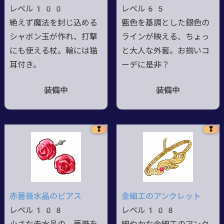
レベル100
レベル65
絶えず魔法を封じ込める
藍色を基調とした銀色の
シャボン玉が作れ、打撃
ラインが映える、ちょっ
にも使える杖。輪には猫
と大人な外套。お揃いコ
耳付き。
ーデに是非？
装備中
装備中
❢
❢
赤薔薇水晶のピアス
金細工のアンクレット
レベル108
レベル108