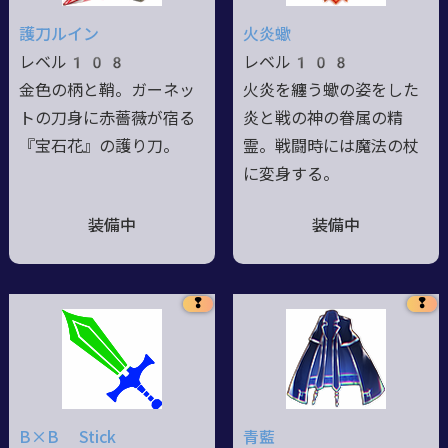
護刀ルイン
火炎蠍
レベル108
レベル108
金色の柄と鞘。ガーネッ
火炎を纏う蠍の姿をした
トの刀身に赤薔薇が宿る
炎と戦の神の眷属の精
『宝石花』の護り刀。
霊。戦闘時には魔法の杖
に変身する。
装備中
装備中
❢
❢
B×B Stick
青藍