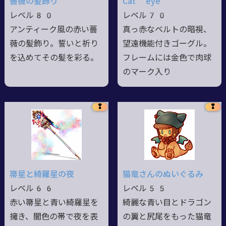
薔薇の髪飾り
Cat eye
レベル80
レベル70
アンティーク風の赤い薔
真っ赤なベルトの暗視、
薇の髪飾り。誓いと祈り
望遠機能付きゴーグル。
を込めてその髪を彩る。
フレームには金色で肉球
のマーク入り
❢
❢
箒星と綺羅星の夜
猫竜さんのぬいぐるみ
レベル66
レベル55
赤い箒星と青い綺羅星を
綺麗な青い目とドラゴン
擁き、闇色の帯で夜を表
の翼と尻尾をもった猫竜