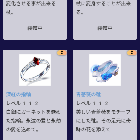
変化させる事が出来る
杖に変身することが出来
杖。
る。
装備中
装備中
❢
❢
深紅の指輪
青薔薇の靴
レベル112
レベル112
白銀にガーネットを嵌め
美しい青薔薇をモチーフ
た指輪。永遠の愛と永劫
にした靴。その足元に奇
の愛を込めて。
跡の花を添えて