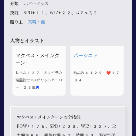
分類
ホビーグッズ
技能
SPD+11、WIZ+22、コミュ力2
贈り主
真幌・縫
人物とイラスト
マクベス・メインク
バージニア
ーン
レベル137 キマイラの
納品数4129 ❤️17
精霊術士✕スピリットヒーロ
04
ー 23歳
男
マクベス・メインクーンの全技能
POW+176、SPD+200、WIZ+327、全
力魔法99、属性攻撃62、破魔40、限界突破