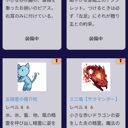
小さな赤水晶の、薔薇を
細やかな金細工のアンク
象ったお揃いのピアス。
レット。つけるときは必
右耳のみに付けている。
ず「左足」にそれが贈り
主との約束。
装備中
装備中
❢
❢
五精霊の媒介杖
ミニ竜【サラマンダー】
レベル86
レベル86
水、氷、雷、地、風の精
小さな赤いドラゴンの姿
霊を呼び出し精霊に姿を
をした炎の精霊。魔法の