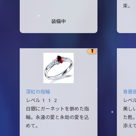
束。
装備中
❢
深紅の指輪
青薔
レベル112
レベ
白銀にガーネットを嵌めた指
美し
輪。永遠の愛と永劫の愛を込
た靴
めて。
添え