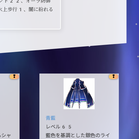
ント22、オーラ防御
水上歩行1、闇に紛れる
❢
❢
青藍
レベル65
るシャ
藍色を基調とした銀色のライ