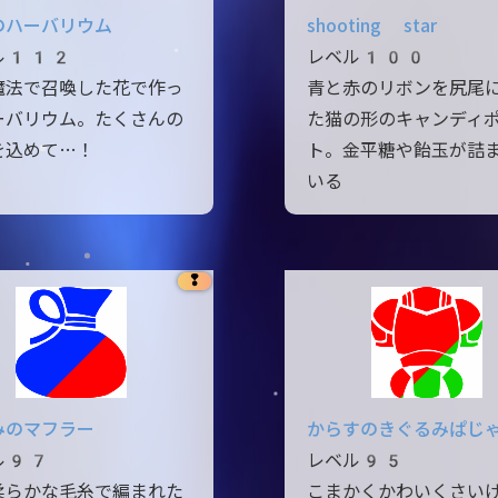
のハーバリウム
shooting star
ル112
レベル100
魔法で召喚した花で作っ
青と赤のリボンを尻尾
ーバリウム。たくさんの
た猫の形のキャンディ
を込めて…！
ト。金平糖や飴玉が詰
いる
❢
みのマフラー
からすのきぐるみぱじ
ル97
レベル95
柔らかな毛糸で編まれた
こまかくかわいくさい