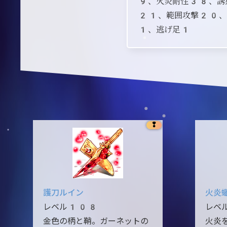
9、火炎耐性38、誘
21、範囲攻撃20、
1、逃げ足1
❢
護刀ルイン
火炎
レベル108
レベ
金色の柄と鞘。ガーネットの
火炎