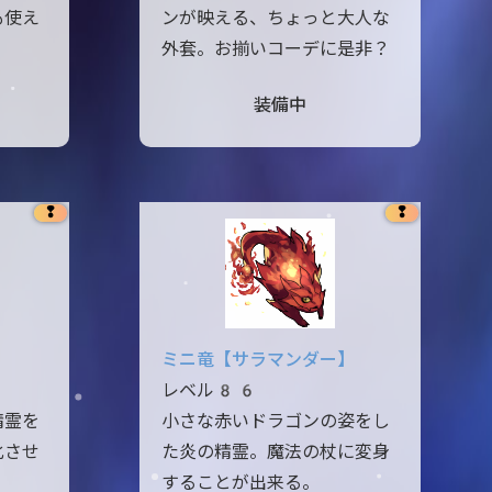
も使え
ンが映える、ちょっと大人な
。
外套。お揃いコーデに是非？
装備中
❢
❢
ミニ竜【サラマンダー】
レベル86
精霊を
小さな赤いドラゴンの姿をし
化させ
た炎の精霊。魔法の杖に変身
することが出来る。