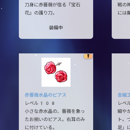
刀身に赤薔薇が宿る『宝石
戦の
花』の護り刀。
には
装備中
❢
赤薔薇水晶のピアス
金細
レベル108
レベ
小さな赤水晶の、薔薇を象っ
細や
たお揃いのピアス。右耳のみ
ト。
に付けている。
足」