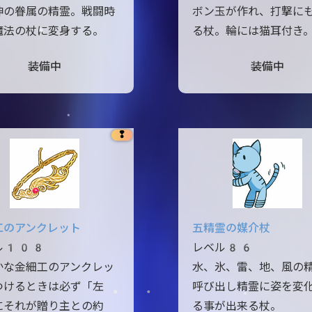
神の眷属の精霊。戦闘時
ボン玉が作れ、打撃に
魔法の杖に変身する。
る杖。輪には猫耳付き
装備中
装備中
❢
工のアンクレット
五精霊の媒介杖
ル108
レベル86
かな金細工のアンクレッ
水、氷、雷、地、風の
つけるときは必ず「左
呼び出し精霊に姿を変
にそれが贈り主との約
る事が出来る杖。