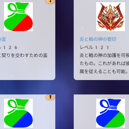
❢
の盃
炎と戦の神の聖印
ル126
レベル121
と契りを交わすための盃
炎と戦の神の加護を可
たもの。これがあれば
属を従えることも可能
❢