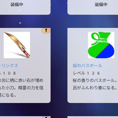
装備中
装備中
❢
トリンクス
桜のバスボール
ル108
レベル126
の刃に柄に赤い石が埋め
桜の香りのバスボール
れた小刀。精霊の力を宿
呂がふんわり春になる
媒になる。