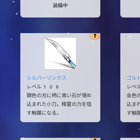
装備中
❢
シルバーリンクス
ゴル
レベル108
レベ
銀色の刃に柄に青い石が埋め
金色
込まれた小刀。精霊の力を宿
込ま
す触媒になる。
す触