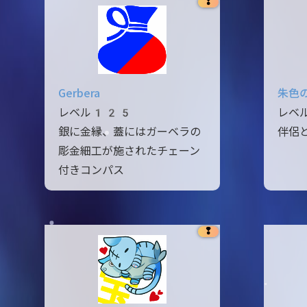
❢
Gerbera
朱色
レベル125
レベ
銀に金縁、蓋にはガーベラの
伴侶
彫金細工が施されたチェーン
付きコンパス
❢