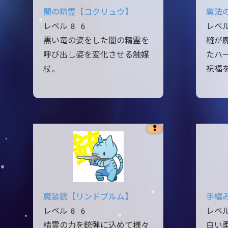
闇の精霊【コクリュウ】
魔法
レベル86
レベ
黒い竜の姿をした闇の精霊を
縫が
呼び出し姿を変化させる触媒
たハ
杖。
祝福
❢
魔装銃【リンドブルム】
手編
レベル86
レベ
精霊の力を銃弾に込めて様々
白い