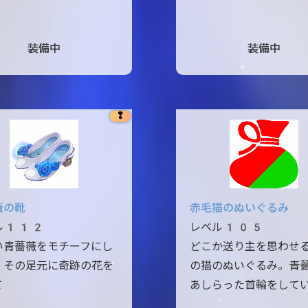
装備中
装備中
❢
薇の靴
赤毛猫のぬいぐるみ
ル112
レベル105
い青薔薇をモチーフにし
どこか送り主を思わせ
。その足元に奇跡の花を
の猫のぬいぐるみ。青
て
あしらった首輪をして