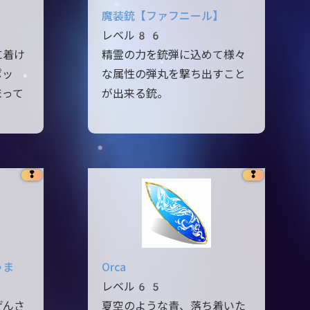
魔装銃【ファフニール】
レベル86
に着け
精霊の力を銃弾に込めて様々
ポッ
な属性の弾丸を撃ち出すこと
まって
が出来る銃。
❢
❢
ゃま
Orca
レベル65
げんさ
夏空のような青、落ち着いた