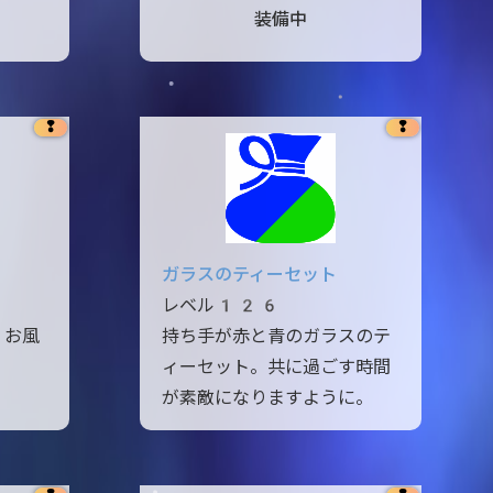
装備中
❢
❢
ガラスのティーセット
レベル126
。お風
持ち手が赤と青のガラスのテ
。
ィーセット。共に過ごす時間
が素敵になりますように。