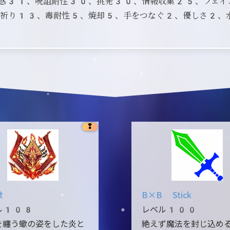
惑31、呪詛耐性30、挑発30、情報収集25、フェイ
祈り13、毒耐性5、焼却5、手をつなぐ2、優しさ2、
❢
蠍
B×B Stick
ル108
レベル100
を纏う蠍の姿をした炎と
絶えず魔法を封じ込め