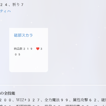
+24、祈り7
ティハ
砥部スカラ
納品数219 ❤️3
05
ンの全技能
D+200、WIZ+327、全力魔法99、属性攻撃62、