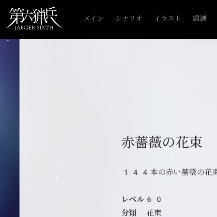
メイン
シナリオ
イラスト
鍛錬
赤薔薇の花束
144本の赤い薔薇の花
レベル60
分類
花束