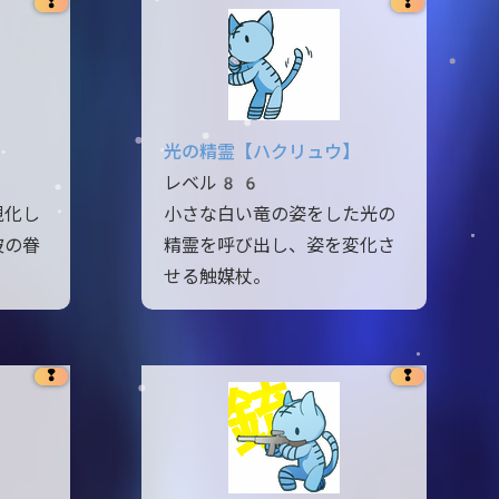
❢
❢
光の精霊【ハクリュウ】
レベル86
視化し
小さな白い竜の姿をした光の
彼の眷
精霊を呼び出し、姿を変化さ
。
せる触媒杖。
❢
❢