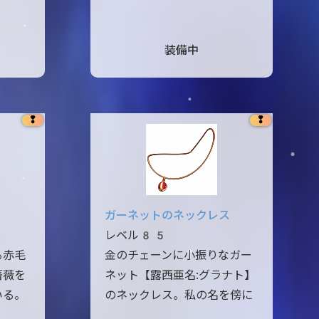
装備中
❢
❢
ガーネットのネックレス
レベル85
る赤毛
金のチェーンに小振りなガー
薔薇を
ネット【露西亜名:グラナト】
いる。
のネックレス。私の名を傍に