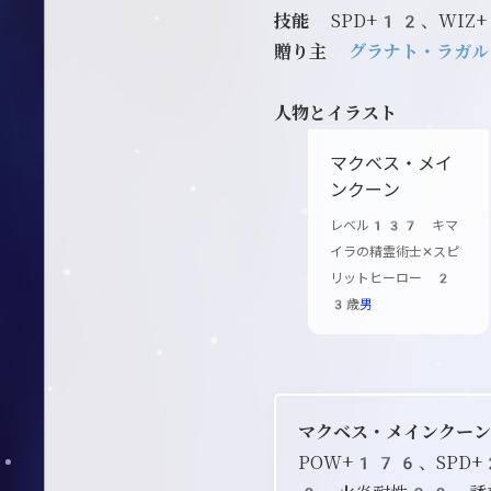
技能
SPD+12、WIZ
贈り主
グラナト・ラガル
人物とイラスト
マクベス・メイ
ンクーン
レベル137 キマ
イラの精霊術士✕スピ
リットヒーロー 2
3歳
男
マクベス・メインクー
POW+176、SP