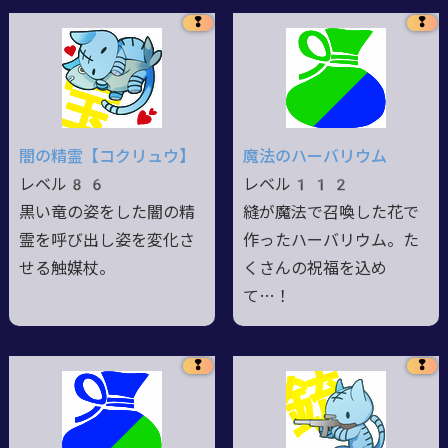
❢
❢
闇の精霊【コクリュウ】
魔法のハーバリウム
レベル86
レベル112
黒い竜の姿をした闇の精
縫が魔法で召喚した花で
霊を呼び出し姿を変化さ
作ったハーバリウム。た
せる触媒杖。
くさんの祝福を込め
て…！
❢
❢