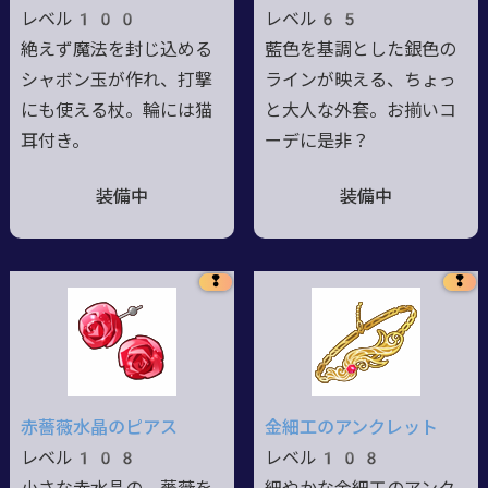
レベル100
レベル65
絶えず魔法を封じ込める
藍色を基調とした銀色の
シャボン玉が作れ、打撃
ラインが映える、ちょっ
にも使える杖。輪には猫
と大人な外套。お揃いコ
耳付き。
ーデに是非？
装備中
装備中
❢
❢
赤薔薇水晶のピアス
金細工のアンクレット
レベル108
レベル108