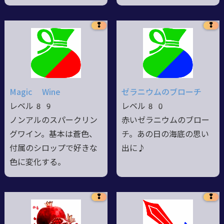
❢
❢
Magic Wine
ゼラニウムのブローチ
レベル89
レベル80
ノンアルのスパークリン
赤いゼラニウムのブロー
グワイン。基本は蒼色、
チ。あの日の海底の思い
付属のシロップで好きな
出に♪
色に変化する。
❢
❢