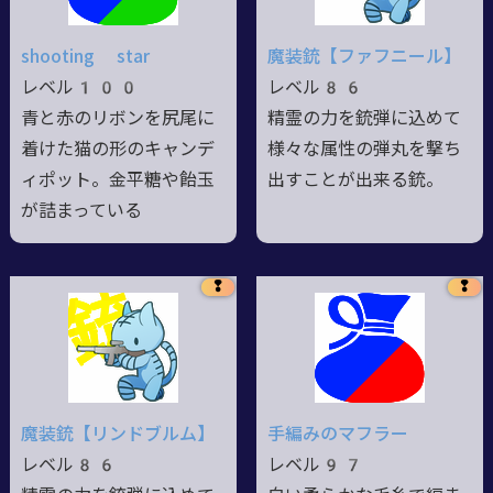
shooting star
魔装銃【ファフニール】
レベル100
レベル86
青と赤のリボンを尻尾に
精霊の力を銃弾に込めて
着けた猫の形のキャンデ
様々な属性の弾丸を撃ち
ィポット。金平糖や飴玉
出すことが出来る銃。
が詰まっている
❢
❢
魔装銃【リンドブルム】
手編みのマフラー
レベル86
レベル97