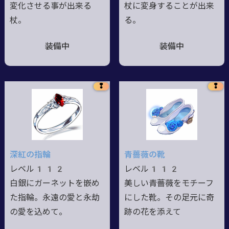
変化させる事が出来る
杖に変身することが出来
杖。
る。
装備中
装備中
❢
❢
深紅の指輪
青薔薇の靴
レベル112
レベル112
白銀にガーネットを嵌め
美しい青薔薇をモチーフ
た指輪。永遠の愛と永劫
にした靴。その足元に奇
の愛を込めて。
跡の花を添えて