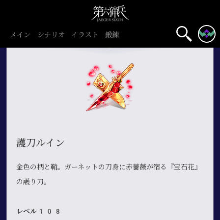
メイン
シナリオ
イラスト
鍛錬
護刀ルイン
金色の柄と鞘。ガーネットの刀身に赤薔薇が宿る『宝石花』
の護り刀。
レベル108