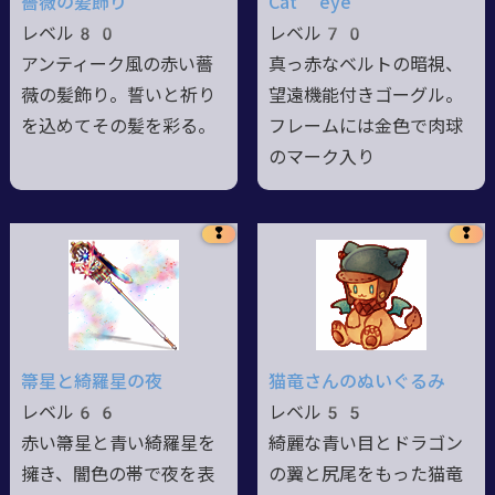
薔薇の髪飾り
Cat eye
レベル80
レベル70
アンティーク風の赤い薔
真っ赤なベルトの暗視、
薇の髪飾り。誓いと祈り
望遠機能付きゴーグル。
を込めてその髪を彩る。
フレームには金色で肉球
のマーク入り
❢
❢
箒星と綺羅星の夜
猫竜さんのぬいぐるみ
レベル66
レベル55
赤い箒星と青い綺羅星を
綺麗な青い目とドラゴン
擁き、闇色の帯で夜を表
の翼と尻尾をもった猫竜