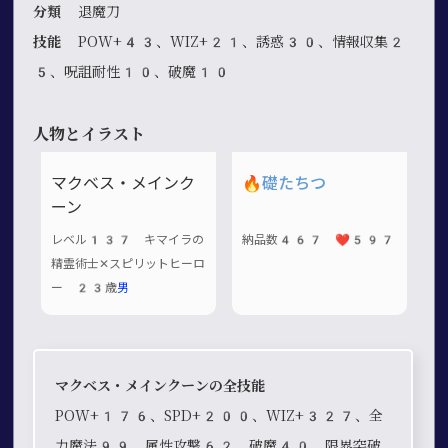
分類
退魔刀
技能
POW+43、WIZ+21、誘惑30、情報収集2
5、呪詛耐性10、破魔10
人物とイラスト
マクベス・メインク
🔥
礎たちつ
ーン
レベル137 キマイラの
納品数467 ❤️597
精霊術士✕スピリットヒーロ
ー 23歳
男
マクベス・メインクーンの全技能
POW+176、SPD+200、WIZ+327、全
力魔法99、属性攻撃62、破魔40、限界突破