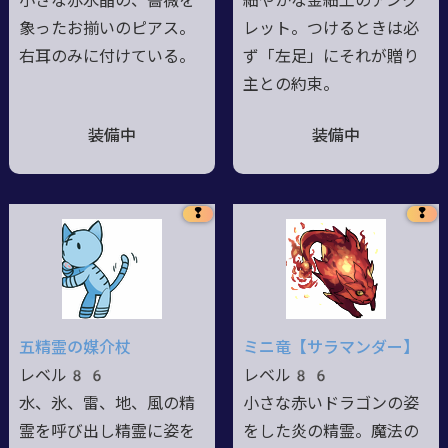
小さな赤水晶の、薔薇を
細やかな金細工のアンク
象ったお揃いのピアス。
レット。つけるときは必
右耳のみに付けている。
ず「左足」にそれが贈り
主との約束。
装備中
装備中
❢
❢
五精霊の媒介杖
ミニ竜【サラマンダー】
レベル86
レベル86
水、氷、雷、地、風の精
小さな赤いドラゴンの姿
霊を呼び出し精霊に姿を
をした炎の精霊。魔法の