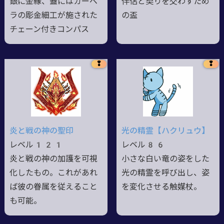
銀に金縁、蓋にはガーベ
伴侶と契りを交わすため
ラの彫金細工が施された
の盃
チェーン付きコンパス
❢
❢
炎と戦の神の聖印
光の精霊【ハクリュウ】
レベル121
レベル86
炎と戦の神の加護を可視
小さな白い竜の姿をした
化したもの。これがあれ
光の精霊を呼び出し、姿
ば彼の眷属を従えること
を変化させる触媒杖。
も可能。