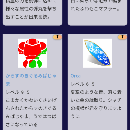
精霊の力を銃弾に込めて
白い柔らかな毛糸で編ま
様々な属性の弾丸を撃ち
れたふわもこマフラー。
出すことが出来る銃。
❢
❢
からすのきぐるみぱじゃ
Orca
ま
レベル65
レベル95
夏空のような青、落ち着
こまかくかわいくさいげ
いた金の縁取り。シャチ
んされたからすのきぐる
の模様が君を守りますよ
みぱじゃま。うではつば
うに
さになっている