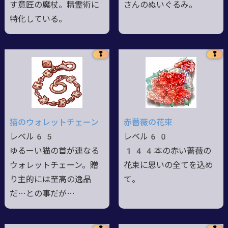
す意匠の魔杖。精霊術に
さんのぬいぐるみ。
特化している。
❢
❢
猫のウォレットチェーン
赤薔薇の花束
レベル65
レベル60
ゆるーい猫の首が連なる
144本の赤い薔薇の
ウォレットチェーン。贈
花束に思いの全てを込め
り主的には至高の逸品
て。
だ…との事だが…