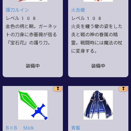
護刀ルイン
火炎蠍
レベル108
レベル108
金色の柄と鞘。ガーネッ
火炎を纏う蠍の姿をした
トの刀身に赤薔薇が宿る
炎と戦の神の眷属の精
『宝石花』の護り刀。
霊。戦闘時には魔法の杖
に変身する。
装備中
装備中
❢
❢
B×B Stick
青藍