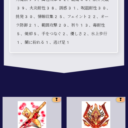
39、火炎耐性38、誘惑31、呪詛耐性30、
挑発30、情報収集25、フェイント22、オー
ラ防御21、範囲攻撃20、祈り13、毒耐性
5、焼却5、手をつなぐ2、優しさ2、水上歩行
1、闇に紛れる1、逃げ足1
❢
❢