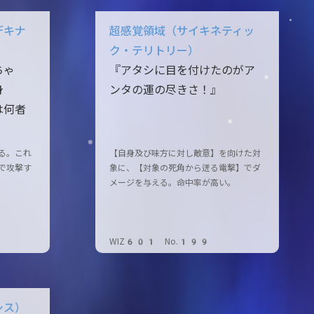
デキナ
超感覚領域（サイキネティッ
ク・テリトリー）
ちゃ
『アタシに目を付けたのがア
身
ンタの運の尽きさ！』
は何者
る。これ
【自身及び味方に対し敵意】を向けた対
で攻撃す
象に、【対象の死角から迸る電撃】でダ
メージを与える。命中率が高い。
WIZ601 No.199
シス）