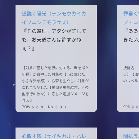
道説く陽光（テンモウカイカ
罪暴く
イソニシテモラサズ）
ブ・ロ
『その道理。アタシが許して
『ああ
も、お天道さんは許すかね
きたい
ぇ？』
【対象が犯した悪行に対する、当を得た
技能名「
糾弾】が命中した対象の【心に生じた、
る】【法
小さな罪悪感】から棘を生やし、対象が
のレベル
これまで話した【罵倒や罵詈雑言、その
他悪行の数々】に応じた追加ダメージを
与える。
POW669 No.331
SPD9
心徹す礫（サイキカル・バレ
闇払う