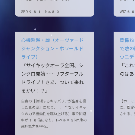
SPD981 No.80
WIZ6
心機超越・麗（オーヴァード
関係ね
ジャンクション・ホワールド
で敵の
ライブ）
ウニデ
『サイキックオーラ全開、シ
『これ
ンクロ開始……リフターフル
のはあ
ドライブ！さあ、ついて来れ
るかい！？』
自身の【操縦するキャバリアが生身を模
【ホーミ
した真の姿】になり、【十全なサイキッ
に、指定
クの力で機動性を跳ね上げる】事で回避
させる、
率が10倍になり、レベル×5km/hの
飛翔能力を得る。