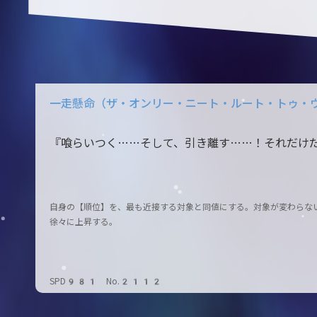
一走懸命（ザ・オンリー・ニート・ルート・トゥ・
『喰らいつく……そして、引き離す……！それだけ
自身の【順位】を、最も近接する対象と同値にする。対象が変わらな
徐々に上昇する。
SPD981 No.2112