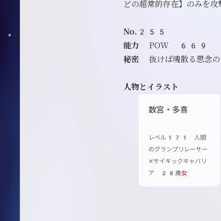
どの超常的存在】のみを攻
No.255
能力
POW 669
秘密
抜けば魂散る思念の
人物とイラスト
数宮・多喜
レベル171 人間
のグランプリレーサー
✕サイキックキャバリ
ア 28歳
女