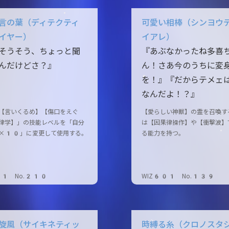
言の葉（ディテクティ
可愛い相棒（シンヨウ
イヤー）
イアレ）
そうそう、ちょっと聞
『あぶなかったね多喜
んだけどさ？』
ん！さあ今のうちに変
を！』『だからテメェ
なんだよ！？』
【言いくるめ】【傷口をえぐ
【愛らしい神獣】の霊を召喚す
律学】」の技能レベルを「自分
は【因果律操作】や【衝撃波】
×10」に変更して使用する。
る能力を持つ。
81 No.210
WIZ601 No.139
旋風（サイキネティッ
時縛る糸（クロノスタ