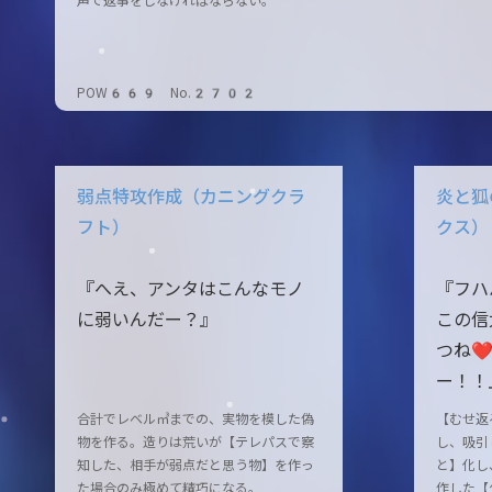
声で返事をしなければならない。
POW669 No.2702
弱点特攻作成（カニングクラ
炎と狐
フト）
クス）
『へえ、アンタはこんなモノ
『フハ
に弱いんだー？』
この信
つね❤
ー！！
合計でレベル㎥までの、実物を模した偽
【むせ返
物を作る。造りは荒いが【テレパスで察
し、吸引
知した、相手が弱点だと思う物】を作っ
と】化し
た場合のみ極めて精巧になる。
作した【