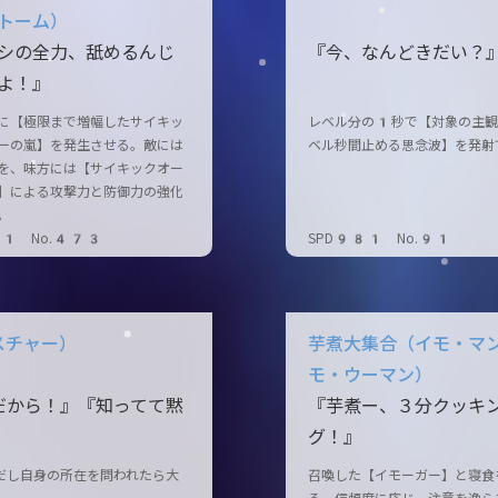
トーム）
シの全力、舐めるんじ
『今、なんどきだい？
よ！』
に【極限まで増幅したサイキッ
レベル分の1秒で【対象の主観
ーの嵐】を発生させる。敵には
ベル秒間止める思念波】を発射
を、味方には【サイキックオー
】による攻撃力と防御力の強化
。
01 No.473
SPD981 No.91
スチャー）
芋煮大集合（イモ・マ
モ・ウーマン）
だから！』『知ってて黙
『芋煮ー、３分クッキ
グ！』
だし自身の所在を問われたら大
召喚した【イモーガー】と寝食