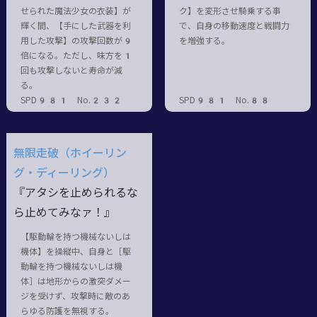
せられた魔法少女の衣装】が
ク】を変形させ騎乗する事
輝く間、【手にした武器を利
で、自身の移動速度と戦闘力
用した攻撃】の攻撃回数が9
を増強する。
倍になる。ただし、味方を1
回も攻撃しないと寿命が減
る。
SPD981 No.232
SPD981 No.88
無限走破（ホイーリン
グ・ディーリング）
『アタシを止められるな
ら止めてみなァ！』
【駆動輪を持つ機械ないしは
機体】を操縦中、自身と［駆
動輪を持つ機械ないしは機
体］は地形からの激突ダメー
ジを受けず、攻撃時に敵のあ
らゆる防護を無視する。