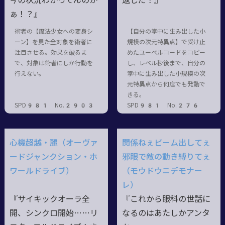
今の状況わかってんのか
返しだ！』
ぁ！？』
術者の【魔法少女への変身シ
【自分の掌中に生み出した小
ーン】を見た全対象を術者に
規模の次元特異点】で受け止
注目させる。効果を破るま
めたユーベルコードをコピー
で、対象は術者にしか行動を
し、レベル秒後まで、自分の
行えない。
掌中に生み出した小規模の次
元特異点から何度でも発動で
きる。
SPD981 No.2903
SPD981 No.276
心機超越・麗（オーヴァ
関係ねぇビーム出してぇ
ードジャンクション・ホ
邪眼で敵の動き縛りてぇ
ワールドライブ）
（モウドウニデモナー
レ）
『サイキックオーラ全
『これから眼科の世話に
開、シンクロ開始……リ
なるのはあたしかアンタ