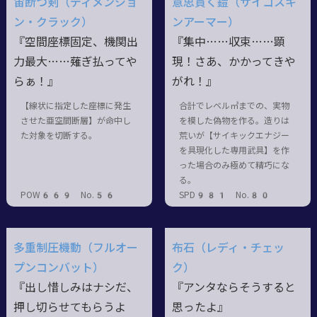
宙断つ剣（ディメンジョ
意思貫く鎧（サイコスキ
ン・クラック）
ンアーマー）
『空間座標固定、機関出
『集中……収束……顕
力最大……薙ぎ払ってや
現！さあ、かかってきや
らぁ！』
がれ！』
【線状に指定した座標に発生
合計でレベル㎥までの、実物
させた亜空間断層】が命中し
を模した偽物を作る。造りは
た対象を切断する。
荒いが【サイキックエナジー
を具現化した専用武具】を作
った場合のみ極めて精巧にな
る。
POW669 No.56
SPD981 No.80
多重制圧機動（フルオー
布石（レディ・チェッ
プンコンバット）
ク）
『出し惜しみはナシだ、
『アンタならそうすると
押し切らせてもらうよ
思ったよ』