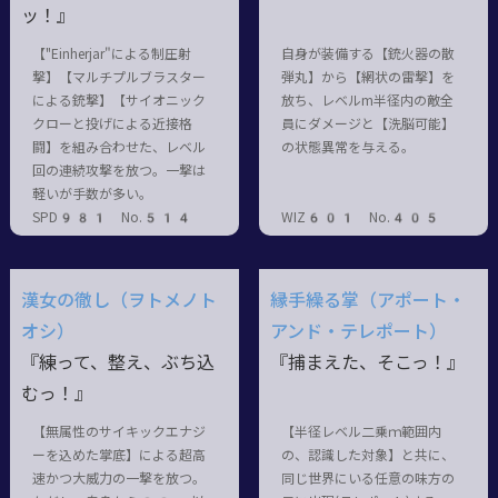
ッ！』
【"Einherjar"による制圧射
自身が装備する【銃火器の散
撃】【マルチプルブラスター
弾丸】から【網状の雷撃】を
による銃撃】【サイオニック
放ち、レベルm半径内の敵全
クローと投げによる近接格
員にダメージと【洗脳可能】
闘】を組み合わせた、レベル
の状態異常を与える。
回の連続攻撃を放つ。一撃は
軽いが手数が多い。
SPD981 No.514
WIZ601 No.405
漢女の徹し（ヲトメノト
縁手繰る掌（アポート・
オシ）
アンド・テレポート）
『練って、整え、ぶち込
『捕まえた、そこっ！』
むっ！』
【無属性のサイキックエナジ
【半径レベル二乗ｍ範囲内
ーを込めた掌底】による超高
の、認識した対象】と共に、
速かつ大威力の一撃を放つ。
同じ世界にいる任意の味方の