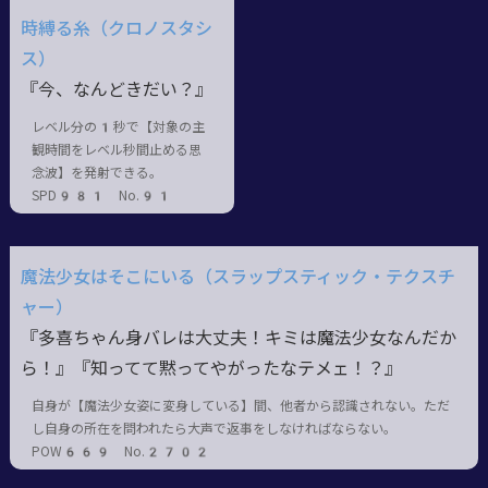
時縛る糸（クロノスタシ
ス）
『今、なんどきだい？』
レベル分の1秒で【対象の主
観時間をレベル秒間止める思
念波】を発射できる。
SPD981 No.91
魔法少女はそこにいる（スラップスティック・テクスチ
ャー）
『多喜ちゃん身バレは大丈夫！キミは魔法少女なんだか
ら！』『知ってて黙ってやがったなテメェ！？』
自身が【魔法少女姿に変身している】間、他者から認識されない。ただ
し自身の所在を問われたら大声で返事をしなければならない。
POW669 No.2702