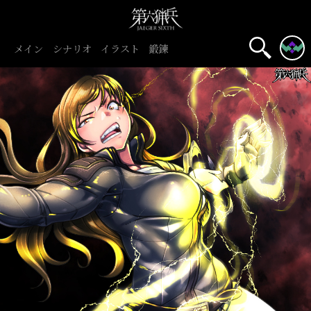
メイン
シナリオ
イラスト
鍛錬