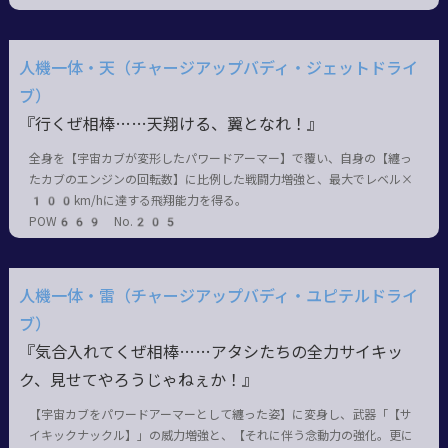
人機一体・天（チャージアップバディ・ジェットドライ
ブ）
『行くぜ相棒……天翔ける、翼となれ！』
全身を【宇宙カブが変形したパワードアーマー】で覆い、自身の【纏っ
たカブのエンジンの回転数】に比例した戦闘力増強と、最大でレベル×
100km/hに達する飛翔能力を得る。
POW669 No.205
人機一体・雷（チャージアップバディ・ユピテルドライ
ブ）
『気合入れてくぜ相棒……アタシたちの全力サイキッ
ク、見せてやろうじゃねぇか！』
【宇宙カブをパワードアーマーとして纏った姿】に変身し、武器「【サ
イキックナックル】」の威力増強と、【それに伴う念動力の強化。更に