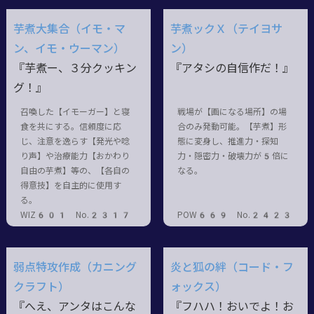
芋煮大集合（イモ・マ
芋煮ックＸ（テイヨサ
ン、イモ・ウーマン）
ン）
『芋煮ー、３分クッキン
『アタシの自信作だ！』
グ！』
召喚した【イモーガー】と寝
戦場が【画になる場所】の場
食を共にする。信頼度に応
合のみ発動可能。【芋煮】形
じ、注意を逸らす【発光や唸
態に変身し、推進力・探知
り声】や治療能力【おかわり
力・隠密力・破壊力が5倍に
自由の芋煮】等の、【各自の
なる。
得意技】を自主的に使用す
る。
WIZ601 No.2317
POW669 No.2423
弱点特攻作成（カニング
炎と狐の絆（コード・フ
クラフト）
ォックス）
『へえ、アンタはこんな
『フハハ！おいでよ！お