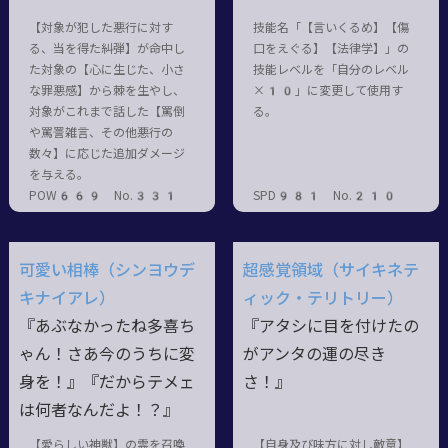
【対象が犯した悪行に対す
技能名「【言いくるめ】【傷
る、当を得た糾弾】が命中し
口をえぐる】【法律学】」の
た対象の【心に生じた、小さ
技能レベルを「自分のレベル
な罪悪感】から棘を生やし、
×10」に変更して使用す
対象がこれまで話した【罵倒
る。
や罵詈雑言、その他悪行の
数々】に応じた追加ダメージ
を与える。
POW669 No.331
SPD981 No.210
可愛い相棒（シンヨウデ
超感覚領域（サイキネテ
キナイアレ）
ィック・テリトリー）
『あぶなかったね多喜ち
『アタシに目を付けたの
ゃん！さあ今のうちに変
がアンタの運の尽き
身を！』『だからテメェ
さ！』
は何者なんだよ！？』
【愛らしい神獣】の霊を召喚
【自身及び味方に対し敵意】