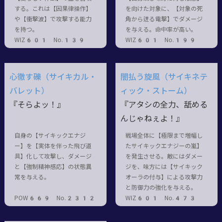
する。これは【因果律操作】
を向けた対象に、【対象の死
や【衝撃波】で攻撃する能力
角から迸る電撃】でダメージ
を持つ。
を与える。命中率が高い。
WIZ601 No.139
WIZ601 No.199
心徹す礫（サイキカル・
闇払う旋風（サイキネテ
バレット）
ィック・ストーム）
『そらよッ！』
『アタシの全力、舐める
んじゃねぇよ！』
自身の【サイキックエナジ
戦場全体に【極限まで増幅し
ー】を【実体を伴った飛び道
たサイキックエナジーの嵐】
具】化して攻撃し、ダメージ
を発生させる。敵にはダメー
と【強制精神感応】の状態異
ジを、味方には【サイキック
常を与える。
オーラの付与】による攻撃力
と防御力の強化を与える。
POW669 No.2312
WIZ601 No.473