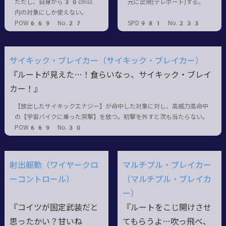
ただし、自身から30cm以
元に出現(テレポート)する。
内の対象にしか使えない。
POW669 No.27
SPD981 No.233
サイキック・ブレイカー（サイキック・ブレイカー）
『ルートが見えた…！食らいなっ、サイキック・ブレイ
カー！』
【放出したサイキックエナジー】が命中した対象に対し、高威力高命中
の【宇宙バイクに乗った突撃】を放つ。初撃を外すと次も当たらない。
POW669 No.30
射出躯動（ワイヤークロ
マルチプル・ブレイカー
ーコントロール）
（マルチプル・ブレイカ
ー）
『コイツが固定武装だと
『ルートをこじ開けさせ
思ったかい？甘いね
てもらうよ…吹っ飛べ、