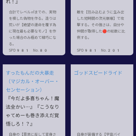
れ！』
合計でレベル㎥までの、実物
敵を【包み込むように生み出
を模した偽物を作る。造りは
した短時間の次元崩壊】で攻
荒いが【絶望の運命を覆す為
撃する。その強さは、自分や
に現在最も必要なモノ】を作
仲間が取得した🔴の総数に比
った場合のみ極めて精巧にな
例する。
る。
SPD981 No.80
SPD981 No.201
すったもんだの大暴走
ゴッドスピードライド
（マジカル・オーバー・
センセーション）
『今だよ多喜ちゃん！魔
法全かい…』『こうなり
ゃてめーも巻き添えだ覚
悟しろ！？』
自身の【意思に反して変身さ
自身が装備する【宇宙バイ