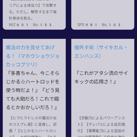
リアによる体当り】で攻撃す
る。ただし、解除するまで毎
秒寿命を削る。
WIZ601 No.153
SPD981 No.103
魔法の力を見せてあげ
枷外す術（サイキカル・
る！（マホウショウジョ
エンハンス）
カッコブツリ）
『多喜ちゃん、今こそら
『これがアタシ流のサイ
じかる☆ハートロッドを
キックの応用さ！』
使う時だよ！』『どう見
ても大砲だろ！これで殴
るとかおかしいだろ！』
【ヒラヒラドレスの魔法少女
【念動力によるパワーアシス
のコスプレ姿】に変身し、武
ト】【テレパスによる反応強
器「【らじかる☆ハートロッ
化】【電撃能力による追加の