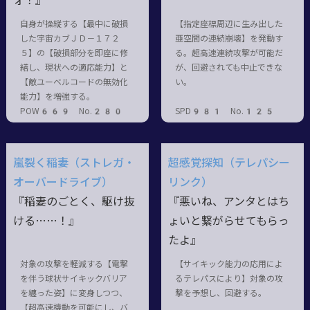
ォ！』
自身が操縦する【最中に破損
【指定座標周辺に生み出した
した宇宙カブＪＤ－１７２
亜空間の連続崩壊】を発動す
５】の【破損部分を即座に修
る。超高速連続攻撃が可能だ
繕し、現状への適応能力】と
が、回避されても中止できな
【敵ユーベルコードの無効化
い。
能力】を増強する。
POW669 No.280
SPD981 No.125
嵐裂く稲妻（ストレガ・
超感覚探知（テレパシー
オーバードライブ）
リンク）
『稲妻のごとく、駆け抜
『悪いね、アンタとはち
ける……！』
ょいと繋がらせてもらっ
たよ』
対象の攻撃を軽減する【電撃
【サイキック能力の応用によ
を伴う球状サイキックバリア
るテレパスにより】対象の攻
を纏った姿】に変身しつつ、
撃を予想し、回避する。
【超高速機動を可能にし、バ