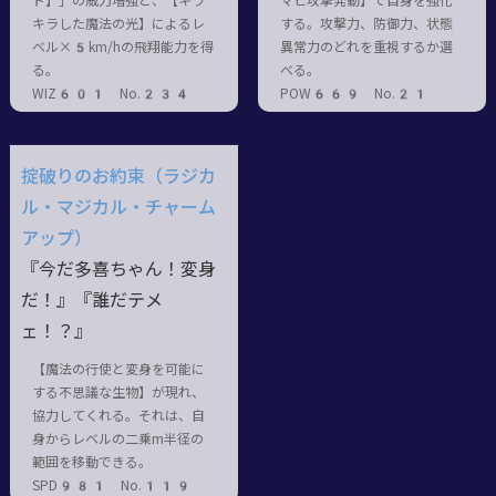
ド】」の威力増強と、【キラ
マヒ攻撃発動】で自身を強化
キラした魔法の光】によるレ
する。攻撃力、防御力、状態
ベル×5km/hの飛翔能力を得
異常力のどれを重視するか選
る。
べる。
WIZ601 No.234
POW669 No.21
掟破りのお約束（ラジカ
ル・マジカル・チャーム
アップ）
『今だ多喜ちゃん！変身
だ！』『誰だテメ
ェ！？』
【魔法の行使と変身を可能に
する不思議な生物】が現れ、
協力してくれる。それは、自
身からレベルの二乗m半径の
範囲を移動できる。
SPD981 No.119