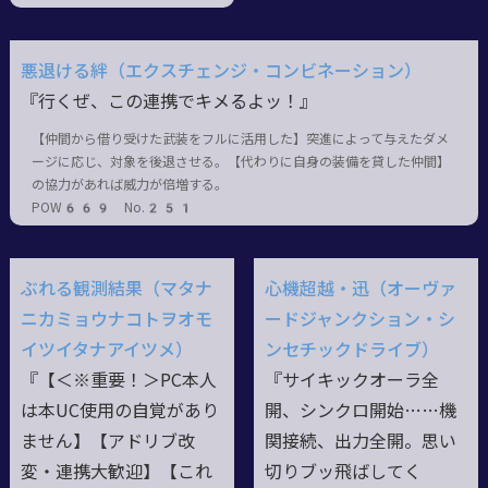
悪退ける絆（エクスチェンジ・コンビネーション）
『行くぜ、この連携でキメるよッ！』
【仲間から借り受けた武装をフルに活用した】突進によって与えたダメ
ージに応じ、対象を後退させる。【代わりに自身の装備を貸した仲間】
の協力があれば威力が倍増する。
POW669 No.251
ぶれる観測結果（マタナ
心機超越・迅（オーヴァ
ニカミョウナコトヲオモ
ードジャンクション・シ
イツイタナアイツメ）
ンセチックドライブ）
『【＜※重要！＞PC本人
『サイキックオーラ全
は本UC使用の自覚があり
開、シンクロ開始……機
ません】【アドリブ改
関接続、出力全開。思い
変・連携大歓迎】【これ
切りブッ飛ばしてく