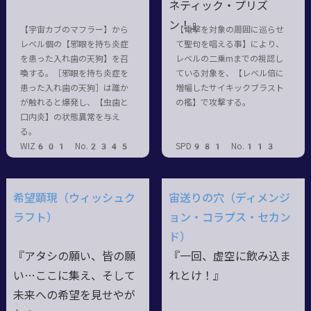
ネティック・プリズ
ン！』
【宇宙カブのマフラー】から
【電撃を対象の周囲に巡らせ
レベル個の【邪眼を持ち炎症
て聖句を唱える事】により、
を患った入れ歯の天狗】を召
レベルの二乗mまでの視認し
喚する。［邪眼を持ち炎症を
ている対象を、【レベル倍に
患った入れ歯の天狗］は誰か
増幅したサイキックブラスト
が触れると爆発し、【虫歯と
の檻】で攻撃する。
口内炎】の状態異常を与え
る。
WIZ601 No.2345
SPD981 No.113
希望顕現（ウィッシュク
宙送りの穴（ディメンジ
ラフト）
ョン・コラプス・セカン
ド）
『アタシの願い、皆の願
『一回、虚空に飲み込ま
い…ここに集え、そして
れとけ！』
未来への希望を見せやが