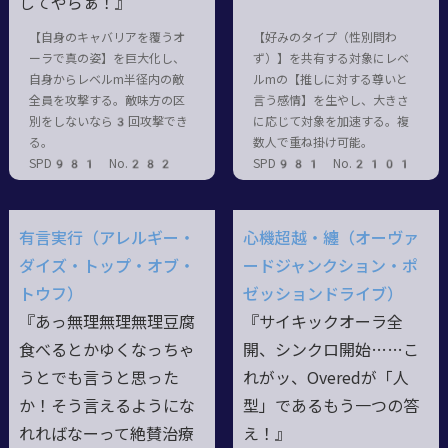
してやらぁ！』
【自身のキャバリアを覆うオ
【好みのタイプ（性別問わ
ーラで真の姿】を巨大化し、
ず）】を共有する対象にレベ
自身からレベルm半径内の敵
ルmの【推しに対する尊いと
全員を攻撃する。敵味方の区
言う感情】を生やし、大きさ
別をしないなら3回攻撃でき
に応じて対象を加速する。複
る。
数人で重ね掛け可能。
SPD981 No.282
SPD981 No.2101
有言実行（アレルギー・
心機超越・纏（オーヴァ
ダイズ・トップ・オブ・
ードジャンクション・ポ
トウフ）
ゼッションドライブ）
『あっ無理無理無理豆腐
『サイキックオーラ全
食べるとかゆくなっちゃ
開、シンクロ開始……こ
うとでも言うと思った
れがッ、Overedが「人
か！そう言えるようにな
型」であるもう一つの答
れればなーって絶賛治療
え！』