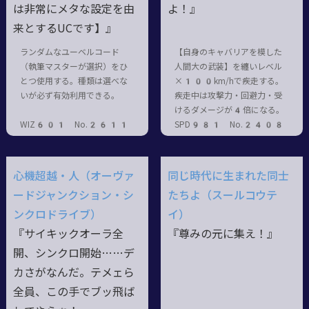
は非常にメタな設定を由
よ！』
来とするUCです】』
ランダムなユーベルコード
【自身のキャバリアを模した
（執筆マスターが選択）をひ
人間大の武装】を纏いレベル
とつ使用する。種類は選べな
×100km/hで疾走する。
いが必ず有効利用できる。
疾走中は攻撃力・回避力・受
けるダメージが4倍になる。
WIZ601 No.2611
SPD981 No.2408
心機超越・人（オーヴァ
同じ時代に生まれた同士
ードジャンクション・シ
たちよ（スールコウテ
ンクロドライブ）
イ）
『サイキックオーラ全
『尊みの元に集え！』
開、シンクロ開始……デ
カさがなんだ。テメェら
全員、この手でブッ飛ば