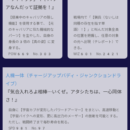
アなんだって証拠を！』
【搭乗中のキャバリアの隠し
戦場内で「【猟兵（ないしは
機能】を使用する事で、【元
同種の存在を指す単
のキャバリアに似た機械的な
語）！】」と叫んだ対象全員
パーツ】を生やした、自身の
の位置を把握し、任意の対象
身長の3倍の【真の姿】に変
の元へ出現（テレポート）で
身する。
きる。
POW669 No.303
WIZ601 No.2421
人機一体（チャージアップバディ・ジャンクションドラ
イブ）
『気合入れろよ相棒…いくぜ。アタシたちは、一心同体
さ！』
自身に【宇宙カブが変形したパワードアーマー】をまとい、高速移動と
【宇宙バイクへの変形、更に高出力のメーザー】の放射を可能とする。
ただし、戦闘終了まで毎秒寿命を削る。
SPD981 No.97