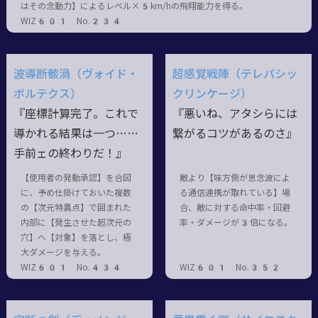
はその念動力】によるレベル×5km/hの飛翔能力を得る。
WIZ601 No.234
波導断骸渦（ヴォイド・
超感覚戦陣（テレパシッ
ボルテクス）
クリンケージ）
『座標計算完了。これで
『悪いね、アタシらには
導かれる結果は一つ……
繋がるコツがあるのさ』
手前ェの終わりだ！』
【使用者の発動承認】を合図
敵より【味方側が思念波によ
に、予め仕掛けておいた複数
る通信連携が取れている】場
の【次元特異点】で囲まれた
合、敵に対する命中率・回避
内部に【発生させた超次元の
率・ダメージが3倍になる。
穴】へ【対象】を落とし、極
大ダメージを与える。
WIZ601 No.434
WIZ601 No.352