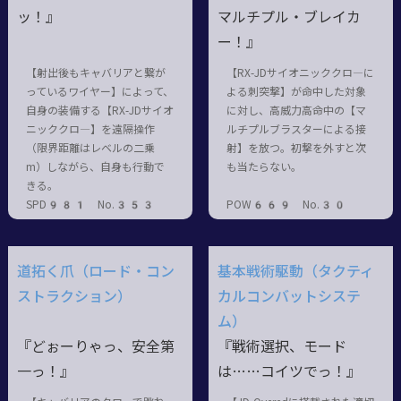
ッ！』
マルチプル・ブレイカ
ー！』
【射出後もキャバリアと繋が
【RX-JDサイオニッククロ―に
っているワイヤー】によって、
よる刺突撃】が命中した対象
自身の装備する【RX-JDサイオ
に対し、高威力高命中の【マ
ニッククロ―】を遠隔操作
ルチプルブラスターによる接
（限界距離はレベルの二乗
射】を放つ。初撃を外すと次
m）しながら、自身も行動で
も当たらない。
きる。
SPD981 No.353
POW669 No.30
道拓く爪（ロード・コン
基本戦術駆動（タクティ
ストラクション）
カルコンバットシステ
ム）
『どぉーりゃっ、安全第
『戦術選択、モード
一っ！』
は……コイツでっ！』