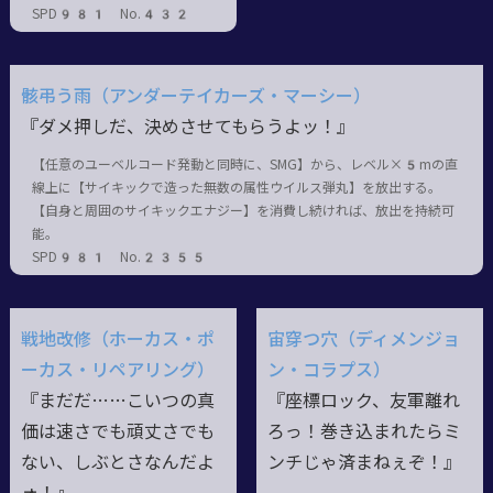
SPD981 No.432
骸弔う雨（アンダーテイカーズ・マーシー）
『ダメ押しだ、決めさせてもらうよッ！』
【任意のユーベルコード発動と同時に、SMG】から、レベル×5mの直
線上に【サイキックで造った無数の属性ウイルス弾丸】を放出する。
【自身と周囲のサイキックエナジー】を消費し続ければ、放出を持続可
能。
SPD981 No.2355
戦地改修（ホーカス・ポ
宙穿つ穴（ディメンジョ
ーカス・リペアリング）
ン・コラプス）
『まだだ……こいつの真
『座標ロック、友軍離れ
価は速さでも頑丈さでも
ろっ！巻き込まれたらミ
ない、しぶとさなんだよ
ンチじゃ済まねぇぞ！』