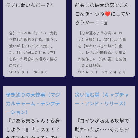
モノに弱いんだー？』
前もこの信太の森でこん
こんき～つね❤にしてや
ろうかー！！』
合計でレベル㎥までの、実物
【むせ返るような炎のにお
を模した偽物を作る。造りは
い】を噴出し、吸引した全員
荒いが【テレパスで察知し
を【かわいいきつねと】化
た、相手が弱点だと思う物】
し、レベル秒間操る。使用者
を作った場合のみ極めて精巧
が製作した【匂い袋】を装備
になる。
した者は無効。
SPD981 No.80
WIZ601 No.2420
予想通りの大惨事（マジ
災い拒む掌（キャプチャ
カルチャーム・テンプテ
ー・アンド・リリース）
ーション）
『さあ多喜ちゃん！変身
『コイツが吸える攻撃で
しよう！』『テメェ！？
助かったよ……そぉらお