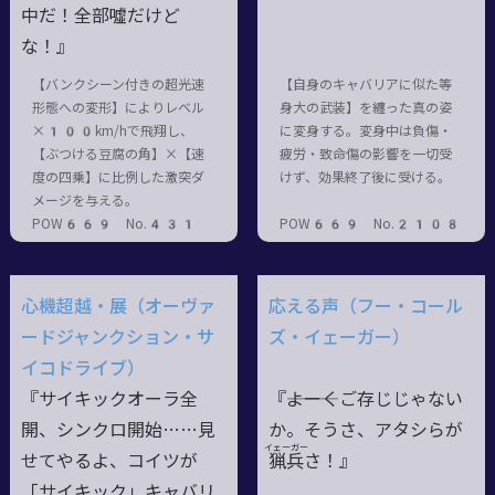
中だ！全部噓だけど
な！』
【バンクシーン付きの超光速
【自身のキャバリアに似た等
形態への変形】によりレベル
身大の武装】を纏った真の姿
×100km/hで飛翔し、
に変身する。変身中は負傷・
【ぶつける豆腐の角】×【速
疲労・致命傷の影響を一切受
度の四乗】に比例した激突ダ
けず、効果終了後に受ける。
メージを与える。
POW669 No.431
POW669 No.2108
心機超越・展（オーヴァ
応える声（フー・コール
ードジャンクション・サ
ズ・イェーガー）
イコドライブ）
『サイキックオーラ全
『―――よーくご存じじゃない
開、シンクロ開始……見
か。そうさ、アタシらが
イェーガー
せてやるよ、コイツが
猟
兵
さ！』
「サイキック」キャバリ