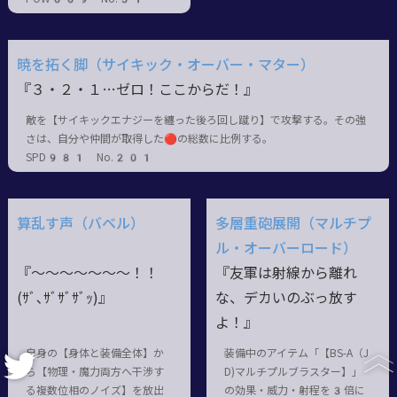
暁を拓く脚（サイキック・オーバー・マター）
『３・２・１…ゼロ！ここからだ！』
敵を【サイキックエナジーを纏った後ろ回し蹴り】で攻撃する。その強
さは、自分や仲間が取得した🔴の総数に比例する。
SPD981 No.201
算乱す声（バベル）
多層重砲展開（マルチプ
ル・オーバーロード）
『～～～～～～～！！
『友軍は射線から離れ
(ｻﾞ､ｻﾞｻﾞｻﾞｯ)』
な、デカいのぶっ放す
よ！』
自身の【身体と装備全体】か
装備中のアイテム「【BS-A（J
ら【物理・魔力両方へ干渉す
D)マルチプルブラスター】」
る複数位相のノイズ】を放出
の効果・威力・射程を3倍に