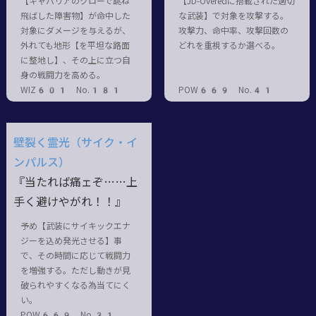
【キャバリアのクローで跳ね
【JD-Overedに搭載された適切
飛ばした障害物】が命中した
な武装】で対象を攻撃する。
対象にダメージを与えるが、
攻撃力、命中率、攻撃回数の
外れても地形【を平坦な路面
どれを重視するか選べる。
に整地し】、その上に立つ自
身の戦闘力を高める。
WIZ601 No.181
POW669 No.41
壁裂く霊光（サイク・イ
ンパルス）
『当たれば痛ェぞ……上
手く避けやがれ！！』
予め【武装にサイキックエナ
ジーを込め発光させる】事
で、その時間に応じて戦闘力
を増強する。ただし動きが見
破られやすくなる為当てにく
い。
POW669 No.31