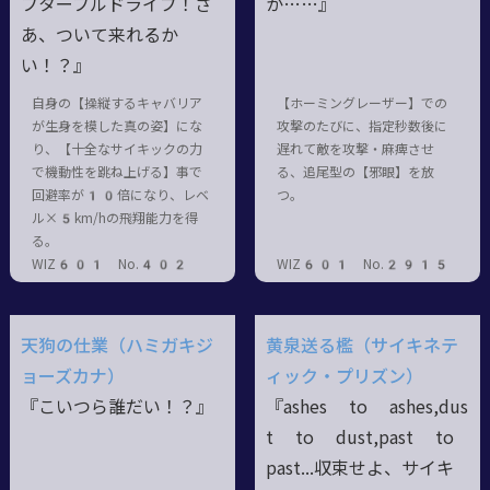
フターフルドライブ！さ
か……』
あ、ついて来れるか
い！？』
自身の【操縦するキャバリア
【ホーミングレーザー】での
が生身を模した真の姿】にな
攻撃のたびに、指定秒数後に
り、【十全なサイキックの力
遅れて敵を攻撃・麻痺させ
で機動性を跳ね上げる】事で
る、追尾型の【邪眼】を放
回避率が10倍になり、レベ
つ。
ル×5km/hの飛翔能力を得
る。
WIZ601 No.402
WIZ601 No.2915
天狗の仕業（ハミガキジ
黄泉送る檻（サイキネテ
ョーズカナ）
ィック・プリズン）
『こいつら誰だい！？』
『ashes to ashes,dus
t to dust,past to
past...収束せよ、サイキ