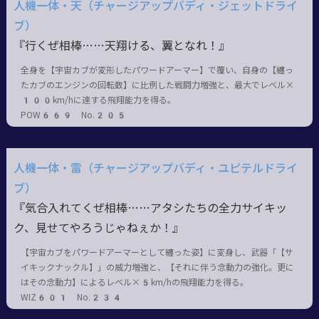
人機一体・天（チャージアップバディ・ジェットドライ
ブ）
『行くぜ相棒……天翔ける、翼となれ！』
全身を【宇宙カブが変形したパワードアーマー】で覆い、自身の【纏っ
たカブのエンジンの回転数】に比例した戦闘力増強と、最大でレベル×
100km/hに達する飛翔能力を得る。
POW669 No.205
人機一体・雷（チャージアップバディ・ユピテルドライ
ブ）
『気合入れてくぜ相棒……アタシたちの全力サイキッ
ク、見せてやろうじゃねぇか！』
【宇宙カブをパワードアーマーとして纏った姿】に変身し、武器「【サ
イキックナックル】」の威力増強と、【それに伴う念動力の強化。更に
はその念動力】によるレベル×5km/hの飛翔能力を得る。
WIZ601 No.234