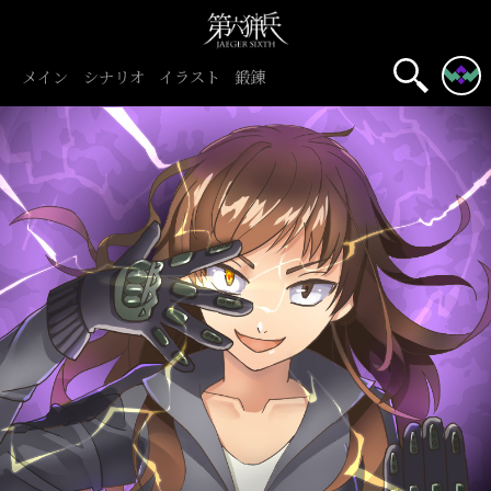
メイン
シナリオ
イラスト
鍛錬