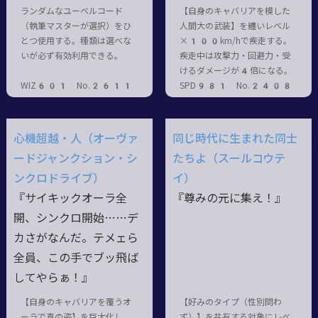
ランダムなユーベルコード
【自身のキャバリアを模した
（執筆マスターが選択）をひ
人間大の武装】を纏いレベル
とつ使用する。種類は選べな
×100km/hで疾走する。
いが必ず有効利用できる。
疾走中は攻撃力・回避力・受
けるダメージが4倍になる。
WIZ601 No.2611
SPD981 No.2408
心機超越・人（オーヴァ
同じ時代に生まれた同士
ードジャンクション・シ
たちよ（スールコウテ
ンクロドライブ）
イ）
『サイキックオーラ全
『尊みの元に集え！』
開、シンクロ開始……デ
カさがなんだ。テメェら
全員、この手でブッ飛ば
してやらぁ！』
【自身のキャバリアを覆うオ
【好みのタイプ（性別問わ
ーラで真の姿】を巨大化し、
ず）】を共有する対象にレベ