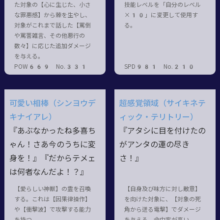
た対象の【心に生じた、小さ
技能レベルを「自分のレベル
な罪悪感】から棘を生やし、
×10」に変更して使用す
対象がこれまで話した【罵倒
る。
や罵詈雑言、その他悪行の
数々】に応じた追加ダメージ
を与える。
POW669 No.331
SPD981 No.210
可愛い相棒（シンヨウデ
超感覚領域（サイキネテ
キナイアレ）
ィック・テリトリー）
『あぶなかったね多喜ち
『アタシに目を付けたの
ゃん！さあ今のうちに変
がアンタの運の尽き
身を！』『だからテメェ
さ！』
は何者なんだよ！？』
【愛らしい神獣】の霊を召喚
【自身及び味方に対し敵意】
する。これは【因果律操作】
を向けた対象に、【対象の死
や【衝撃波】で攻撃する能力
角から迸る電撃】でダメージ
を持つ。
を与える。命中率が高い。