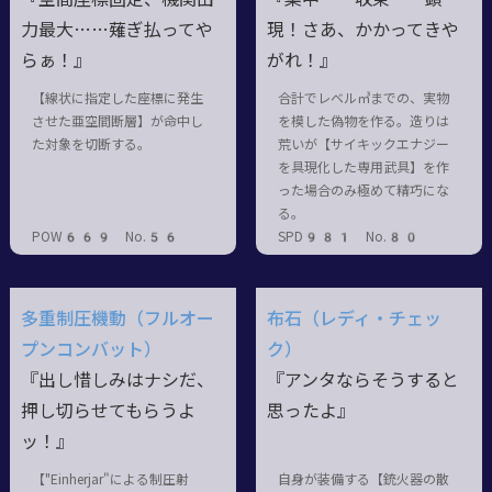
力最大……薙ぎ払ってや
現！さあ、かかってきや
らぁ！』
がれ！』
【線状に指定した座標に発生
合計でレベル㎥までの、実物
させた亜空間断層】が命中し
を模した偽物を作る。造りは
た対象を切断する。
荒いが【サイキックエナジー
を具現化した専用武具】を作
った場合のみ極めて精巧にな
る。
POW669 No.56
SPD981 No.80
多重制圧機動（フルオー
布石（レディ・チェッ
プンコンバット）
ク）
『出し惜しみはナシだ、
『アンタならそうすると
押し切らせてもらうよ
思ったよ』
ッ！』
【"Einherjar"による制圧射
自身が装備する【銃火器の散