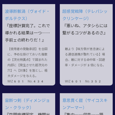
波導断骸渦（ヴォイド・
超感覚戦陣（テレパシッ
ボルテクス）
クリンケージ）
『座標計算完了。これで
『悪いね、アタシらには
導かれる結果は一つ……
繋がるコツがあるのさ』
手前ェの終わりだ！』
【使用者の発動承認】を合図
敵より【味方側が思念波によ
に、予め仕掛けておいた複数
る通信連携が取れている】場
の【次元特異点】で囲まれた
合、敵に対する命中率・回避
内部に【発生させた超次元の
率・ダメージが3倍になる。
穴】へ【対象】を落とし、極
大ダメージを与える。
WIZ601 No.434
WIZ601 No.352
宙断つ剣（ディメンジョ
意思貫く鎧（サイコスキ
ン・クラック）
ンアーマー）
『空間座標固定、機関出
『集中……収束……顕