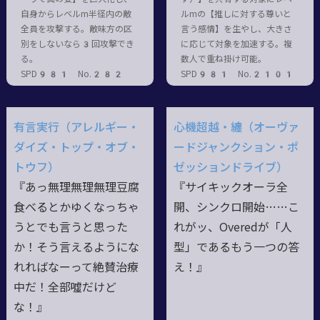
自身からレベルm半径内の敵
ルmの【推しに対する尊いと
全員を攻撃する。敵味方の区
言う感情】を生やし、大きさ
別をしないなら3回攻撃でき
に応じて対象を加速する。複
る。
数人で重ね掛け可能。
SPD981 No.282
SPD981 No.2101
有言実行（アレルギー・
心機超越・纏（オーヴァ
ダイズ・トップ・オブ・
ードジャンクション・ポ
トウフ）
ゼッションドライブ）
『あっ無理無理無理豆腐
『サイキックオーラ全
食べるとかゆくなっちゃ
開、シンクロ開始……こ
うとでも言うと思った
れがッ、Overedが「人
か！そう言えるようにな
型」であるもう一つの答
れればなーって絶賛治療
え！』
中だ！全部噓だけど
な！』