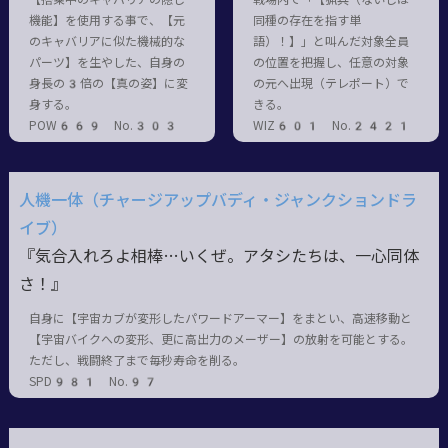
機能】を使用する事で、【元
同種の存在を指す単
のキャバリアに似た機械的な
語）！】」と叫んだ対象全員
パーツ】を生やした、自身の
の位置を把握し、任意の対象
身長の3倍の【真の姿】に変
の元へ出現（テレポート）で
身する。
きる。
POW669 No.303
WIZ601 No.2421
人機一体（チャージアップバディ・ジャンクションドラ
イブ）
『気合入れろよ相棒…いくぜ。アタシたちは、一心同体
さ！』
自身に【宇宙カブが変形したパワードアーマー】をまとい、高速移動と
【宇宙バイクへの変形、更に高出力のメーザー】の放射を可能とする。
ただし、戦闘終了まで毎秒寿命を削る。
SPD981 No.97