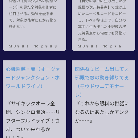
術者の【魔法少女への変身シ
【自分の掌中に生み出した小
ーン】を見た全対象を術者に
規模の次元特異点】で受け止
注目させる。効果を破るま
めたユーベルコードをコピー
で、対象は術者にしか行動を
し、レベル秒後まで、自分の
行えない。
掌中に生み出した小規模の次
元特異点から何度でも発動で
きる。
SPD981 No.2903
SPD981 No.276
心機超越・麗（オーヴァ
関係ねぇビーム出してぇ
ードジャンクション・ホ
邪眼で敵の動き縛りてぇ
ワールドライブ）
（モウドウニデモナー
レ）
『サイキックオーラ全
『これから眼科の世話に
開、シンクロ開始……リ
なるのはあたしかアンタ
フターフルドライブ！さ
か……』
あ、ついて来れるか