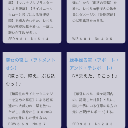
撃】【マルチプルブラスター
弾丸】から【網状の雷撃】を
による銃撃】【サイオニック
放ち、レベルm半径内の敵全
クローと投げによる近接格
員にダメージと【洗脳可能】
闘】を組み合わせた、レベル
の状態異常を与える。
回の連続攻撃を放つ。一撃は
軽いが手数が多い。
SPD981 No.514
WIZ601 No.405
漢女の徹し（ヲトメノト
縁手繰る掌（アポート・
オシ）
アンド・テレポート）
『練って、整え、ぶち込
『捕まえた、そこっ！』
むっ！』
【無属性のサイキックエナジ
【半径レベル二乗ｍ範囲内
ーを込めた掌底】による超高
の、認識した対象】と共に、
速かつ大威力の一撃を放つ。
同じ世界にいる任意の味方の
ただし、自身から30cm以
元に出現(テレポート)する。
内の対象にしか使えない。
POW669 No.27
SPD981 No.233