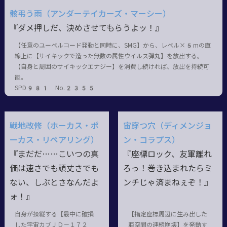
骸弔う雨（アンダーテイカーズ・マーシー）
『ダメ押しだ、決めさせてもらうよッ！』
【任意のユーベルコード発動と同時に、SMG】から、レベル×5mの直
線上に【サイキックで造った無数の属性ウイルス弾丸】を放出する。
【自身と周囲のサイキックエナジー】を消費し続ければ、放出を持続可
能。
SPD981 No.2355
戦地改修（ホーカス・ポ
宙穿つ穴（ディメンジョ
ーカス・リペアリング）
ン・コラプス）
『まだだ……こいつの真
『座標ロック、友軍離れ
価は速さでも頑丈さでも
ろっ！巻き込まれたらミ
ない、しぶとさなんだよ
ンチじゃ済まねぇぞ！』
ォ！』
自身が操縦する【最中に破損
【指定座標周辺に生み出した
した宇宙カブＪＤ－１７２
亜空間の連続崩壊】を発動す