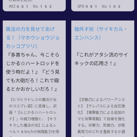
WIZ601 No.153
SPD981 No.103
魔法の力を見せてあげ
枷外す術（サイキカル・
る！（マホウショウジョ
エンハンス）
カッコブツリ）
『多喜ちゃん、今こそら
『これがアタシ流のサイ
じかる☆ハートロッドを
キックの応用さ！』
使う時だよ！』『どう見
ても大砲だろ！これで殴
るとかおかしいだろ！』
【ヒラヒラドレスの魔法少女
【念動力によるパワーアシス
のコスプレ姿】に変身し、武
ト】【テレパスによる反応強
器「【らじかる☆ハートロッ
化】【電撃能力による追加の
ド】」の威力増強と、【キラ
マヒ攻撃発動】で自身を強化
キラした魔法の光】によるレ
する。攻撃力、防御力、状態
ベル×5km/hの飛翔能力を得
異常力のどれを重視するか選