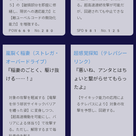
５】の【破損部分を即座に修
る。超高速連続攻撃が可能だ
繕し、現状への適応能力】と
が、回避されても中止できな
【敵ユーベルコードの無効化
い。
能力】を増強する。
POW669 No.280
SPD981 No.125
嵐裂く稲妻（ストレガ・
超感覚探知（テレパシー
オーバードライブ）
リンク）
『稲妻のごとく、駆け抜
『悪いね、アンタとはち
ける……！』
ょいと繋がらせてもらっ
たよ』
対象の攻撃を軽減する【電撃
【サイキック能力の応用によ
を伴う球状サイキックバリア
るテレパスにより】対象の攻
を纏った姿】に変身しつつ、
撃を予想し、回避する。
【超高速機動を可能にし、バ
リアによる体当り】で攻撃す
る。ただし、解除するまで毎
秒寿命を削る。