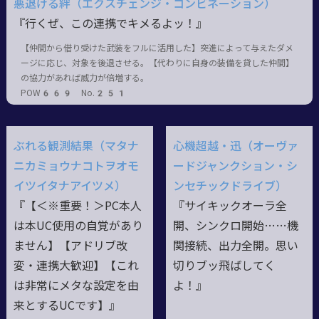
悪退ける絆（エクスチェンジ・コンビネーション）
『行くぜ、この連携でキメるよッ！』
【仲間から借り受けた武装をフルに活用した】突進によって与えたダメ
ージに応じ、対象を後退させる。【代わりに自身の装備を貸した仲間】
の協力があれば威力が倍増する。
POW669 No.251
ぶれる観測結果（マタナ
心機超越・迅（オーヴァ
ニカミョウナコトヲオモ
ードジャンクション・シ
イツイタナアイツメ）
ンセチックドライブ）
『【＜※重要！＞PC本人
『サイキックオーラ全
は本UC使用の自覚があり
開、シンクロ開始……機
ません】【アドリブ改
関接続、出力全開。思い
変・連携大歓迎】【これ
切りブッ飛ばしてく
は非常にメタな設定を由
よ！』
来とするUCです】』