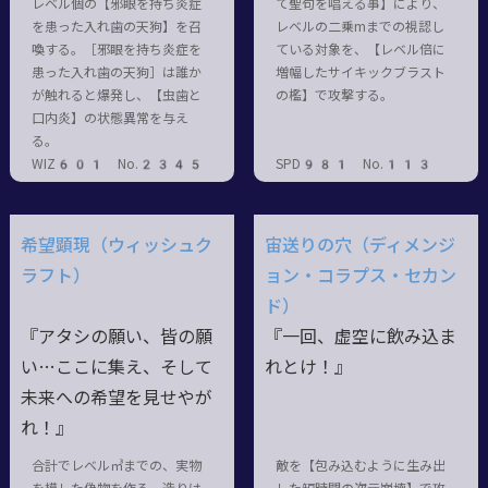
レベル個の【邪眼を持ち炎症
て聖句を唱える事】により、
を患った入れ歯の天狗】を召
レベルの二乗mまでの視認し
喚する。［邪眼を持ち炎症を
ている対象を、【レベル倍に
患った入れ歯の天狗］は誰か
増幅したサイキックブラスト
が触れると爆発し、【虫歯と
の檻】で攻撃する。
口内炎】の状態異常を与え
る。
WIZ601 No.2345
SPD981 No.113
希望顕現（ウィッシュク
宙送りの穴（ディメンジ
ラフト）
ョン・コラプス・セカン
ド）
『アタシの願い、皆の願
『一回、虚空に飲み込ま
い…ここに集え、そして
れとけ！』
未来への希望を見せやが
れ！』
合計でレベル㎥までの、実物
敵を【包み込むように生み出