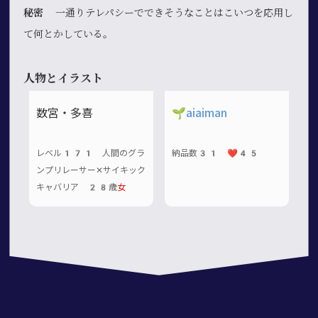
秘密
一通りテレパシーでできそうなことはこいつを応用し
て何とかしている。
人物とイラスト
数宮・多喜
🌱
aiaiman
レベル171 人間のグラ
納品数31 ❤️45
ンプリレーサー✕サイキック
キャバリア 28歳
女