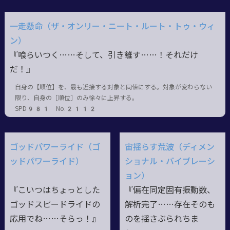
一走懸命（ザ・オンリー・ニート・ルート・トゥ・ウィ
ン）
『喰らいつく……そして、引き離す……！それだけ
だ！』
自身の【順位】を、最も近接する対象と同値にする。対象が変わらない
限り、自身の［順位］のみ徐々に上昇する。
SPD981 No.2112
ゴッドパワーライド（ゴ
宙揺らす荒波（ディメン
ッドパワーライド）
ショナル・バイブレーシ
ョン）
『こいつはちょっとした
『偏在同定固有振動数、
ゴッドスピードライドの
解析完了……存在そのも
応用でね……そらっ！』
のを揺さぶられちま