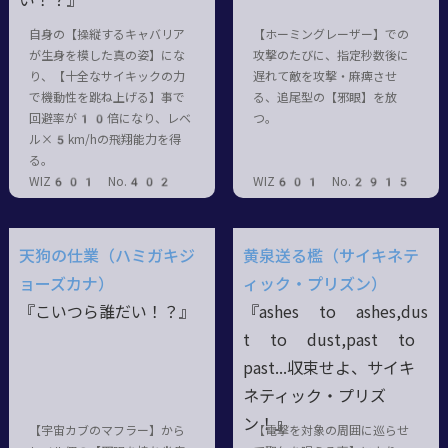
い！？』
自身の【操縦するキャバリア
【ホーミングレーザー】での
が生身を模した真の姿】にな
攻撃のたびに、指定秒数後に
り、【十全なサイキックの力
遅れて敵を攻撃・麻痺させ
で機動性を跳ね上げる】事で
る、追尾型の【邪眼】を放
回避率が10倍になり、レベ
つ。
ル×5km/hの飛翔能力を得
る。
WIZ601 No.402
WIZ601 No.2915
天狗の仕業（ハミガキジ
黄泉送る檻（サイキネテ
ョーズカナ）
ィック・プリズン）
『こいつら誰だい！？』
『ashes to ashes,dus
t to dust,past to
past...収束せよ、サイキ
ネティック・プリズ
ン！』
【宇宙カブのマフラー】から
【電撃を対象の周囲に巡らせ