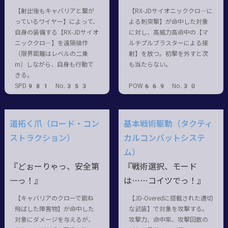
【射出後もキャバリアと繋が
【RX-JDサイオニッククロ―に
っているワイヤー】によって、
よる刺突撃】が命中した対象
自身の装備する【RX-JDサイオ
に対し、高威力高命中の【マ
ニッククロ―】を遠隔操作
ルチプルブラスターによる接
（限界距離はレベルの二乗
射】を放つ。初撃を外すと次
m）しながら、自身も行動で
も当たらない。
きる。
SPD981 No.353
POW669 No.30
道拓く爪（ロード・コン
基本戦術駆動（タクティ
ストラクション）
カルコンバットシステ
ム）
『どぉーりゃっ、安全第
『戦術選択、モード
一っ！』
は……コイツでっ！』
【キャバリアのクローで跳ね
【JD-Overedに搭載された適切
飛ばした障害物】が命中した
な武装】で対象を攻撃する。
対象にダメージを与えるが、
攻撃力、命中率、攻撃回数の