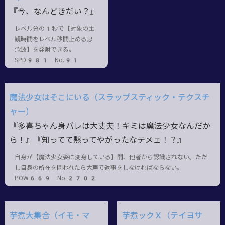
『今、なんどきだい？』
レベル分の1秒で【対象の主
観時間をレベル秒間止める思
念波】を発射できる。
SPD981 No.91
魔法少女はそこにいる（スラップスティック・テクスチ
ャー）
『多喜ちゃん身バレは大丈夫！キミは魔法少女なんだか
ら！』『知ってて黙ってやがったなテメェ！？』
自身が【魔法少女姿に変身している】間、他者から認識されない。ただ
し自身の所在を問われたら大声で返事をしなければならない。
POW669 No.2702
芋煮大集合（イモ・マ
芋煮ックＸ（テイヨサ