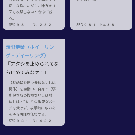
倍になる。ただし、味方を1
回も攻撃しないと寿命が減
る。
SPD981 No.232
SPD981 No.88
無限走破（ホイーリン
グ・ディーリング）
『アタシを止められるな
ら止めてみなァ！』
【駆動輪を持つ機械ないしは
機体】を操縦中、自身と［駆
動輪を持つ機械ないしは機
体］は地形からの激突ダメー
ジを受けず、攻撃時に敵のあ
らゆる防護を無視する。
SPD981 No.432