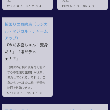
る。
べる。
WIZ601 No.234
POW669 No.21
掟破りのお約束（ラジカ
ル・マジカル・チャーム
アップ）
『今だ多喜ちゃん！変身
だ！』『誰だテメ
ェ！？』
【魔法の行使と変身を可能に
する不思議な生物】が現れ、
協力してくれる。それは、自
身からレベルの二乗m半径の
範囲を移動できる。
SPD981 No.119