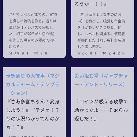
ろうかー！！』
合計でレベル㎥までの、実物
【むせ返るような炎のにお
を模した偽物を作る。造りは
い】を噴出し、吸引した全員
荒いが【テレパスで察知し
を【かわいいきつねと】化
た、相手が弱点だと思う物】
し、レベル秒間操る。使用者
を作った場合のみ極めて精巧
が製作した【匂い袋】を装備
になる。
した者は無効。
SPD981 No.80
WIZ601 No.2420
予想通りの大惨事（マジ
災い拒む掌（キャプチャ
カルチャーム・テンプテ
ー・アンド・リリース）
ーション）
『さあ多喜ちゃん！変身
『コイツが吸える攻撃で
しよう！』『テメェ！？
助かったよ……そぉらお
今の状況わかってんのか
返しだ！』
ぁ！？』