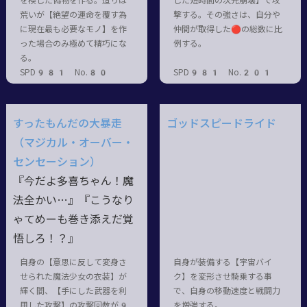
を模した偽物を作る。造りは
した短時間の次元崩壊】で攻
荒いが【絶望の運命を覆す為
撃する。その強さは、自分や
に現在最も必要なモノ】を作
仲間が取得した🔴の総数に比
った場合のみ極めて精巧にな
例する。
る。
SPD981 No.80
SPD981 No.201
すったもんだの大暴走
ゴッドスピードライド
（マジカル・オーバー・
センセーション）
『今だよ多喜ちゃん！魔
法全かい…』『こうなり
ゃてめーも巻き添えだ覚
悟しろ！？』
自身の【意思に反して変身さ
自身が装備する【宇宙バイ
せられた魔法少女の衣装】が
ク】を変形させ騎乗する事
輝く間、【手にした武器を利
で、自身の移動速度と戦闘力
用した攻撃】の攻撃回数が9
を増強する。