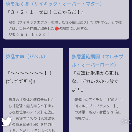
暁を拓く脚（サイキック・オーバー・マター）
『３・２・１…ゼロ！ここからだ！』
敵を【サイキックエナジーを纏った後ろ回し蹴り】で攻撃する。その強
さは、自分や仲間が取得した🔴の総数に比例する。
SPD981 No.201
算乱す声（バベル）
多層重砲展開（マルチプ
ル・オーバーロード）
『～～～～～～～！！
『友軍は射線から離れ
(ｻﾞ､ｻﾞｻﾞｻﾞｯ)』
な、デカいのぶっ放す
よ！』
自身の【身体と装備全体】か
装備中のアイテム「【BS-A（J
ら【物理・魔力両方へ干渉す
D)マルチプルブラスター】」
る複数位相のノイズ】を放出
の効果・威力・射程を3倍に
し、戦場内全ての【思念波以
増幅する。
外の意思疎通手段】を無力化
する。ただし1日にレベル秒