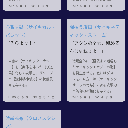
WIZ601 No.139
WIZ601 No.199
心徹す礫（サイキカル・
闇払う旋風（サイキネテ
バレット）
ィック・ストーム）
『そらよッ！』
『アタシの全力、舐める
んじゃねぇよ！』
自身の【サイキックエナジ
戦場全体に【極限まで増幅し
ー】を【実体を伴った飛び道
たサイキックエナジーの嵐】
具】化して攻撃し、ダメージ
を発生させる。敵にはダメー
と【強制精神感応】の状態異
ジを、味方には【サイキック
常を与える。
オーラの付与】による攻撃力
と防御力の強化を与える。
POW669 No.2312
WIZ601 No.473
時縛る糸（クロノスタシ
ス）