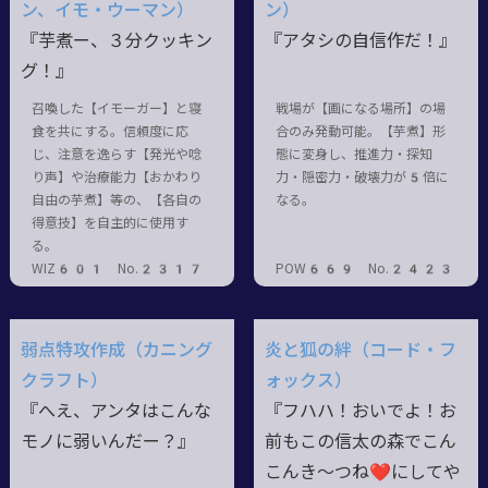
ン、イモ・ウーマン）
ン）
『芋煮ー、３分クッキン
『アタシの自信作だ！』
グ！』
召喚した【イモーガー】と寝
戦場が【画になる場所】の場
食を共にする。信頼度に応
合のみ発動可能。【芋煮】形
じ、注意を逸らす【発光や唸
態に変身し、推進力・探知
り声】や治療能力【おかわり
力・隠密力・破壊力が5倍に
自由の芋煮】等の、【各自の
なる。
得意技】を自主的に使用す
る。
WIZ601 No.2317
POW669 No.2423
弱点特攻作成（カニング
炎と狐の絆（コード・フ
クラフト）
ォックス）
『へえ、アンタはこんな
『フハハ！おいでよ！お
モノに弱いんだー？』
前もこの信太の森でこん
こんき～つね❤にしてや