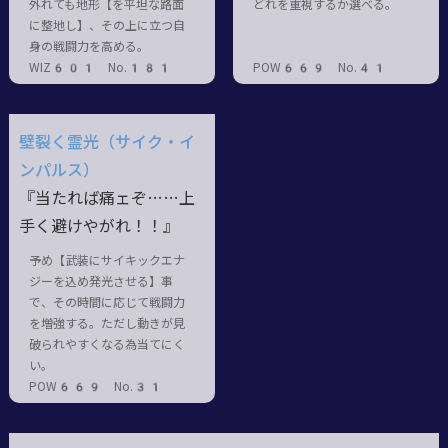
外れても地形【を平坦な路面
どれを重視するか選べる。
に整地し】、その上に立つ自
身の戦闘力を高める。
WIZ601 No.181
POW669 No.41
壁裂く霊光（サイク・イ
ンパルス）
『当たれば痛ェぞ……上
手く避けやがれ！！』
予め【武装にサイキックエナ
ジーを込め発光させる】事
で、その時間に応じて戦闘力
を増強する。ただし動きが見
破られやすくなる為当てにく
い。
POW669 No.31