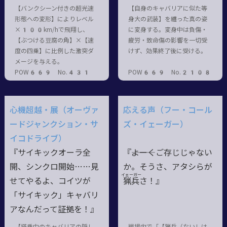
【バンクシーン付きの超光速
【自身のキャバリアに似た等
形態への変形】によりレベル
身大の武装】を纏った真の姿
×100km/hで飛翔し、
に変身する。変身中は負傷・
【ぶつける豆腐の角】×【速
疲労・致命傷の影響を一切受
度の四乗】に比例した激突ダ
けず、効果終了後に受ける。
メージを与える。
POW669 No.431
POW669 No.2108
心機超越・展（オーヴァ
応える声（フー・コール
ードジャンクション・サ
ズ・イェーガー）
イコドライブ）
『サイキックオーラ全
『―――よーくご存じじゃない
開、シンクロ開始……見
か。そうさ、アタシらが
イェーガー
せてやるよ、コイツが
猟
兵
さ！』
「サイキック」キャバリ
アなんだって証拠を！』
【搭乗中のキャバリアの隠し
戦場内で「【猟兵（ないしは