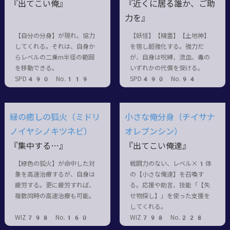
『出てこい俺』
『近くに居る誰か、ご助
力を』
【自分の分身】が現れ、協力
【妖怪】【精霊】【土地神】
してくれる。それは、自身か
を宿し超強化する。強力だ
らレベルの二乗m半径の範囲
が、自身は呪縛、流血、毒の
を移動できる。
いずれかの代償を受ける。
SPD490 No.119
SPD490 No.94
緑の癒しの狐火（ミドリ
小さな俺分身（チイサナ
ノイヤシノキツネビ）
オレブンシン）
『集中する…』
『出てこい俺達』
【緑色の狐火】が命中した対
戦闘力のない、レベル×1体
象を高速治療するが、自身は
の【小さな俺達】を召喚す
疲労する。更に疲労すれば、
る。応援や助言、技能「【失
複数同時の高速治療も可能。
せ物探し】」を使った支援を
してくれる。
WIZ798 No.160
WIZ798 No.228