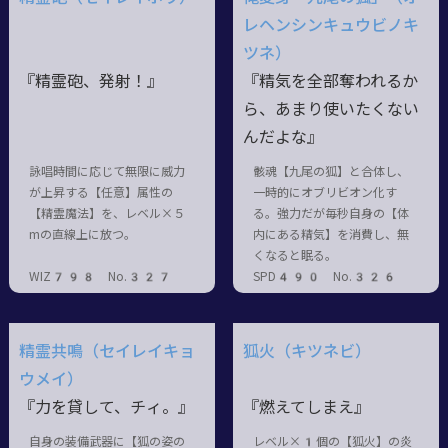
レヘンシンキュウビノキ
ツネ）
『精霊砲、発射！』
『精気を全部奪われるか
ら、あまり使いたくない
んだよな』
詠唱時間に応じて無限に威力
骸魂【九尾の狐】と合体し、
が上昇する【任意】属性の
一時的にオブリビオン化す
【精霊魔法】を、レベル×５
る。強力だが毎秒自身の【体
mの直線上に放つ。
内にある精気】を消費し、無
くなると眠る。
WIZ798 No.327
SPD490 No.326
精霊共鳴（セイレイキョ
狐火（キツネビ）
ウメイ）
『力を貸して、チィ。』
『燃えてしまえ』
自身の装備武器に【狐の姿の
レベル×1個の【狐火】の炎