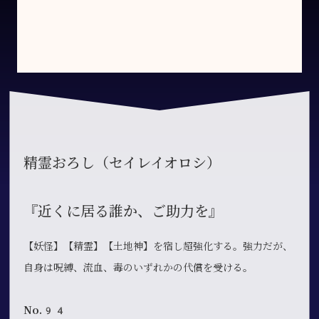
精霊おろし（セイレイオロシ）
『近くに居る誰か、ご助力を』
【妖怪】【精霊】【土地神】を宿し超強化する。強力だが、
自身は呪縛、流血、毒のいずれかの代償を受ける。
No.94