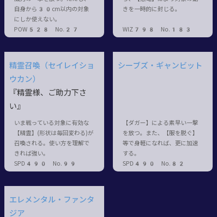
自身から30cm以内の対象
きを一時的に封じる。
にしか使えない。
POW528 No.27
WIZ798 No.183
精霊召喚（セイレイショ
シーブズ・ギャンビット
ウカン）
『精霊様、ご助力下さ
い』
いま戦っている対象に有効な
【ダガー】による素早い一撃
【精霊】(形状は毎回変わる)が
を放つ。また、【服を脱ぐ】
召喚される。使い方を理解で
等で身軽になれば、更に加速
きれば強い。
する。
SPD490 No.99
SPD490 No.82
エレメンタル・ファンタ
ジア