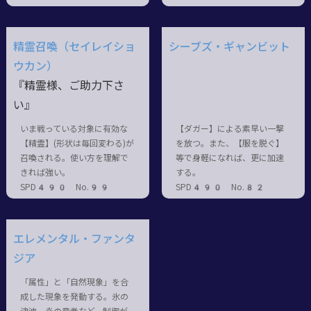
精霊召喚（セイレイショ
シーブズ・ギャンビット
ウカン）
『精霊様、ご助力下さ
い』
いま戦っている対象に有効な
【ダガー】による素早い一撃
【精霊】(形状は毎回変わる)が
を放つ。また、【服を脱ぐ】
召喚される。使い方を理解で
等で身軽になれば、更に加速
きれば強い。
する。
SPD490 No.99
SPD490 No.82
エレメンタル・ファンタ
ジア
「属性」と「自然現象」を合
成した現象を発動する。氷の