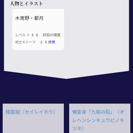
人物とイラスト
木常野・都月
レベル155 妖狐の精霊
術士✕シーフ 25歳
男
精霊砲（セイレイホウ）
俺変身「九尾の狐」（オ
レヘンシンキュウビノキ
ツネ）