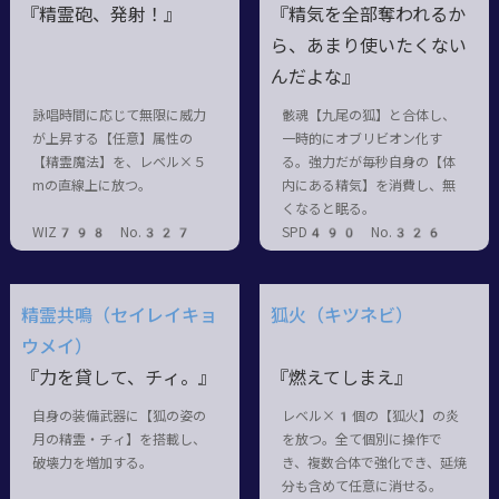
『精霊砲、発射！』
『精気を全部奪われるか
ら、あまり使いたくない
んだよな』
詠唱時間に応じて無限に威力
骸魂【九尾の狐】と合体し、
が上昇する【任意】属性の
一時的にオブリビオン化す
【精霊魔法】を、レベル×５
る。強力だが毎秒自身の【体
mの直線上に放つ。
内にある精気】を消費し、無
くなると眠る。
WIZ798 No.327
SPD490 No.326
精霊共鳴（セイレイキョ
狐火（キツネビ）
ウメイ）
『力を貸して、チィ。』
『燃えてしまえ』
自身の装備武器に【狐の姿の
レベル×1個の【狐火】の炎
月の精霊・チィ】を搭載し、
を放つ。全て個別に操作で
破壊力を増加する。
き、複数合体で強化でき、延焼
分も含めて任意に消せる。