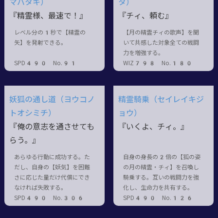
マバタキ）
タ）
『精霊様、最速で！』
『チィ、頼む』
レベル分の1秒で【精霊の
【月の精霊チィの歌声】を聞
矢】を発射できる。
いて共感した対象全ての戦闘
力を増強する。
SPD490 No.91
WIZ798 No.180
妖狐の通し道（ヨウコノ
精霊騎乗（セイレイキジ
トオシミチ）
ョウ）
『俺の意志を通させても
『いくよ、チィ。』
らう。』
あらゆる行動に成功する。た
自身の身長の2倍の【狐の姿
だし、自身の【妖気】を困難
の月の精霊・チィ】を召喚し
さに応じた量だけ代償にでき
騎乗する。互いの戦闘力を強
なければ失敗する。
化し、生命力を共有する。
SPD490 No.306
SPD490 No.126