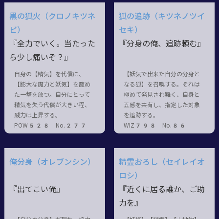
黒の狐火（クロノキツネ
狐の追跡（キツネノツイ
ビ）
セキ）
『全力でいく。当たった
『分身の俺、追跡頼む』
ら少し痛いぞ？』
自身の【精気】を代償に、
【妖気で出来た自分の分身と
【膨大な魔力と妖気】を籠め
なる狐】を召喚する。それは
た一撃を放つ。自分にとって
極めて発見され難く、自身と
精気を失う代償が大きい程、
五感を共有し、指定した対象
威力は上昇する。
を追跡する。
POW528 No.277
WIZ798 No.86
俺分身（オレブンシン）
精霊おろし（セイレイオ
ロシ）
『出てこい俺』
『近くに居る誰か、ご助
力を』