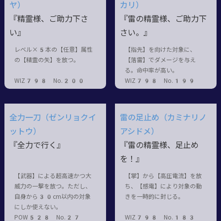
ヤ）
カリ）
『精霊様、ご助力下さ
『雷の精霊様、ご助力下
い』
さい。』
レベル×5本の【任意】属性
【指先】を向けた対象に、
の【精霊の矢】を放つ。
【落雷】でダメージを与え
る。命中率が高い。
WIZ798 No.200
WIZ798 No.199
全力一刀（ゼンリョクイ
雷の足止め（カミナリノ
ットウ）
アシドメ）
『全力で行く』
『雷の精霊様、足止め
を！』
【武器】による超高速かつ大
【掌】から【高圧電流】を放
威力の一撃を放つ。ただし、
ち、【感電】により対象の動
自身から30cm以内の対象
きを一時的に封じる。
にしか使えない。
POW528 No.27
WIZ798 No.183