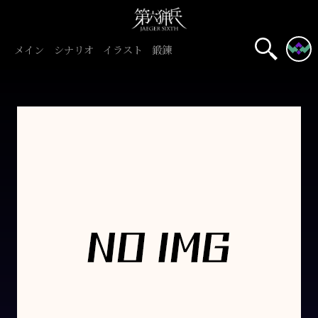
メイン
シナリオ
イラスト
鍛錬