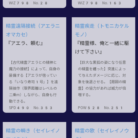
WIZ798 No.28
WIZ798 No.163
精霊遠隔接続（アエラニ
精霊疾走（トモニカケル
オマカセ）
モノ）
『アエラ、頼む』
『精霊様、俺と一緒に駆
けて下さい』
【古代精霊アエラとの精神と
【巨大な黒狐の姿になり任意
魔力の接続】によって、自身の
の精霊を纏った】突進によっ
装備する【アエラが宿ってい
て与えたダメージに応じ、対
る「いなり寿司1号」】を遠
象を後退させる。【周囲の精
隔操作（限界距離はレベルの
霊】の協力があれば威力が倍
二乗m）しながら、自身も行
増する。
動できる。
SPD490 No.353
POW528 No.251
精霊の瞬き（セイレイノ
精霊の歌（セイレイノウ