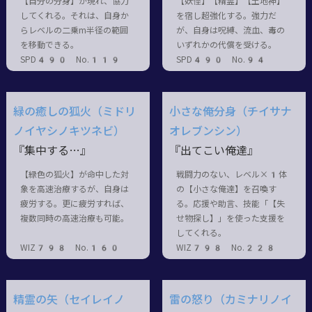
【自分の分身】が現れ、協力
【妖怪】【精霊】【土地神】
してくれる。それは、自身か
を宿し超強化する。強力だ
らレベルの二乗m半径の範囲
が、自身は呪縛、流血、毒の
を移動できる。
いずれかの代償を受ける。
SPD490 No.119
SPD490 No.94
緑の癒しの狐火（ミドリ
小さな俺分身（チイサナ
ノイヤシノキツネビ）
オレブンシン）
『集中する…』
『出てこい俺達』
【緑色の狐火】が命中した対
戦闘力のない、レベル×1体
象を高速治療するが、自身は
の【小さな俺達】を召喚す
疲労する。更に疲労すれば、
る。応援や助言、技能「【失
複数同時の高速治療も可能。
せ物探し】」を使った支援を
してくれる。
WIZ798 No.160
WIZ798 No.228
精霊の矢（セイレイノ
雷の怒り（カミナリノイ