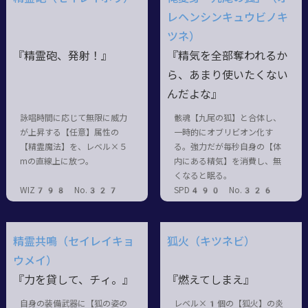
レヘンシンキュウビノキ
ツネ）
『精霊砲、発射！』
『精気を全部奪われるか
ら、あまり使いたくない
んだよな』
詠唱時間に応じて無限に威力
骸魂【九尾の狐】と合体し、
が上昇する【任意】属性の
一時的にオブリビオン化す
【精霊魔法】を、レベル×５
る。強力だが毎秒自身の【体
mの直線上に放つ。
内にある精気】を消費し、無
くなると眠る。
WIZ798 No.327
SPD490 No.326
精霊共鳴（セイレイキョ
狐火（キツネビ）
ウメイ）
『力を貸して、チィ。』
『燃えてしまえ』
自身の装備武器に【狐の姿の
レベル×1個の【狐火】の炎