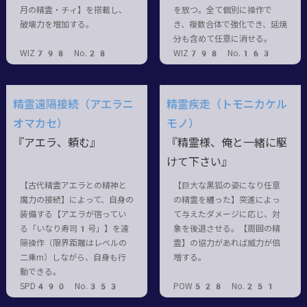
月の精霊・チィ】を搭載し、
を放つ。全て個別に操作で
破壊力を増加する。
き、複数合体で強化でき、延焼
分も含めて任意に消せる。
WIZ798 No.28
WIZ798 No.163
精霊遠隔接続（アエラニ
精霊疾走（トモニカケル
オマカセ）
モノ）
『アエラ、頼む』
『精霊様、俺と一緒に駆
けて下さい』
【古代精霊アエラとの精神と
【巨大な黒狐の姿になり任意
魔力の接続】によって、自身の
の精霊を纏った】突進によっ
装備する【アエラが宿ってい
て与えたダメージに応じ、対
る「いなり寿司1号」】を遠
象を後退させる。【周囲の精
隔操作（限界距離はレベルの
霊】の協力があれば威力が倍
二乗m）しながら、自身も行
増する。
動できる。
SPD490 No.353
POW528 No.251