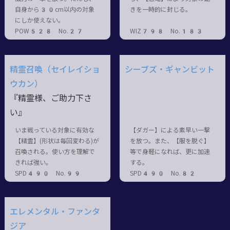
自身から30cm以内の対象
きを一時的に封じる。
にしか使えない。
POW528 No.27
WIZ798 No.183
精霊召喚（セイレイショ
シーブズ・ギャンビット
ウカン）
『精霊様、ご助力下さ
い』
いま戦っている対象に有効な
【ダガー】による素早い一撃
【精霊】(形状は毎回変わる)が
を放つ。また、【服を脱ぐ】
召喚される。使い方を理解で
等で身軽になれば、更に加速
きれば強い。
する。
SPD490 No.99
SPD490 No.82
エレメンタル・ファンタ
ジア