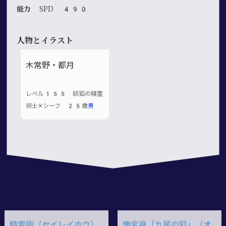
能力
SPD 490
人物とイラスト
木常野・都月
レベル155 妖狐の精霊
術士✕シーフ 25歳
男
精霊砲（セイレイホウ）
俺変身「九尾の狐」（オ