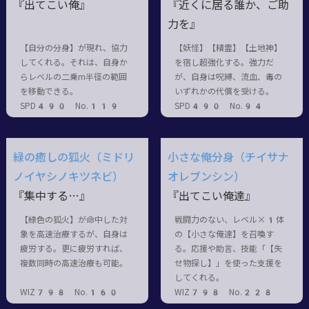
『出てこい俺』
『近くに居る誰か、ご助
力を』
【自分の分身】が現れ、協力
【妖怪】【精霊】【土地神】
してくれる。それは、自身か
を宿し超強化する。強力だ
らレベルの二乗m半径の範囲
が、自身は呪縛、流血、毒の
を移動できる。
いずれかの代償を受ける。
SPD490 No.119
SPD490 No.94
緑の癒しの狐火（ミドリ
小さな俺分身（チイサナ
ノイヤシノキツネビ）
オレブンシン）
『集中する…』
『出てこい俺達』
【緑色の狐火】が命中した対
戦闘力のない、レベル×1体
象を高速治療するが、自身は
の【小さな俺達】を召喚す
疲労する。更に疲労すれば、
る。応援や助言、技能「【失
複数同時の高速治療も可能。
せ物探し】」を使った支援を
してくれる。
WIZ798 No.160
WIZ798 No.228