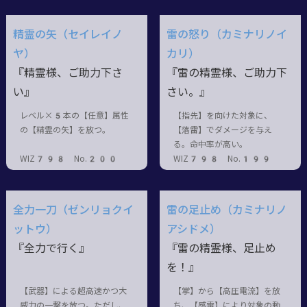
精霊の矢（セイレイノ
雷の怒り（カミナリノイ
ヤ）
カリ）
『精霊様、ご助力下さ
『雷の精霊様、ご助力下
い』
さい。』
レベル×5本の【任意】属性
【指先】を向けた対象に、
の【精霊の矢】を放つ。
【落雷】でダメージを与え
る。命中率が高い。
WIZ798 No.200
WIZ798 No.199
全力一刀（ゼンリョクイ
雷の足止め（カミナリノ
ットウ）
アシドメ）
『全力で行く』
『雷の精霊様、足止め
を！』
【武器】による超高速かつ大
【掌】から【高圧電流】を放
威力の一撃を放つ。ただし、
ち、【感電】により対象の動