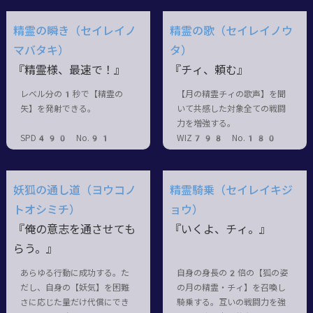
精霊の瞬き（セイレイノ
精霊の歌（セイレイノウ
マバタキ）
タ）
『精霊様、最速で！』
『チィ、頼む』
レベル分の1秒で【精霊の
【月の精霊チィの歌声】を聞
矢】を発射できる。
いて共感した対象全ての戦闘
力を増強する。
SPD490 No.91
WIZ798 No.180
妖狐の通し道（ヨウコノ
精霊騎乗（セイレイキジ
トオシミチ）
ョウ）
『俺の意志を通させても
『いくよ、チィ。』
らう。』
あらゆる行動に成功する。た
自身の身長の2倍の【狐の姿
だし、自身の【妖気】を困難
の月の精霊・チィ】を召喚し
さに応じた量だけ代償にでき
騎乗する。互いの戦闘力を強