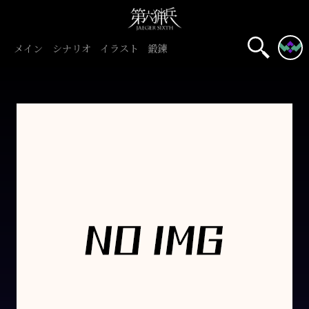
メイン
シナリオ
イラスト
鍛錬