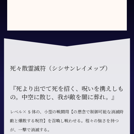
死々散霊滅符（シシサンレイメップ）
『死より出でて死を招く、呪いを携えしも
の。中空に散じ、我が敵を闇に葬れ。』
レベル×5体の、小型の戦闘用【の思念で制御可能な消滅時
敵と爆散する呪符】を召喚し戦わせる。程々の強さを持つ
が、一撃で消滅する。