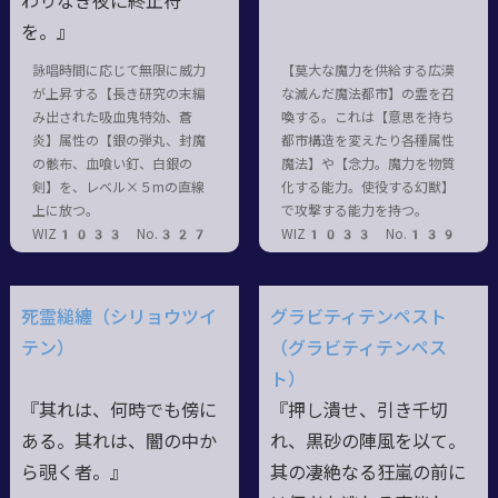
わりなき夜に終止符
を。』
詠唱時間に応じて無限に威力
【莫大な魔力を供給する広漠
が上昇する【長き研究の末編
な滅んだ魔法都市】の霊を召
み出された吸血鬼特効、蒼
喚する。これは【意思を持ち
炎】属性の【銀の弾丸、封魔
都市構造を変えたり各種属性
の骸布、血喰い釘、白銀の
魔法】や【念力。魔力を物質
剣】を、レベル×５mの直線
化する能力。使役する幻獣】
上に放つ。
で攻撃する能力を持つ。
WIZ1033 No.327
WIZ1033 No.139
死霊縋纏（シリョウツイ
グラビティテンペスト
テン）
（グラビティテンペス
ト）
『其れは、何時でも傍に
『押し潰せ、引き千切
ある。其れは、闇の中か
れ、黒砂の陣風を以て。
ら覗く者。』
其の凄絶なる狂嵐の前に