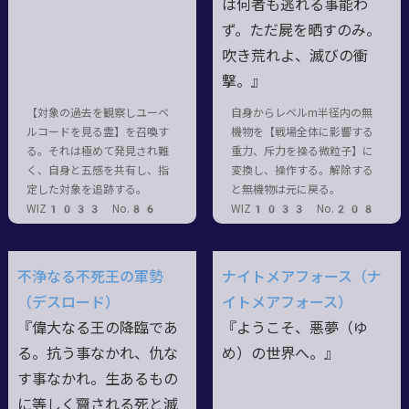
は何者も逃れる事能わ
ず。ただ屍を晒すのみ。
吹き荒れよ、滅びの衝
撃。』
【対象の過去を観察しユーベ
自身からレベルm半径内の無
ルコードを見る霊】を召喚す
機物を【戦場全体に影響する
る。それは極めて発見され難
重力、斥力を操る微粒子】に
く、自身と五感を共有し、指
変換し、操作する。解除する
定した対象を追跡する。
と無機物は元に戻る。
WIZ1033 No.86
WIZ1033 No.208
不浄なる不死王の軍勢
ナイトメアフォース（ナ
（デスロード）
イトメアフォース）
『偉大なる王の降臨であ
『ようこそ、悪夢（ゆ
る。抗う事なかれ、仇な
め）の世界へ。』
す事なかれ。生あるもの
に等しく齎される死と滅