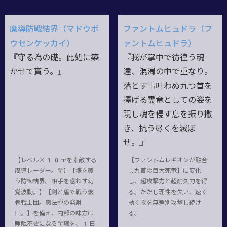
魔導防戦結界（マドウボ
ファントムヒュドラ（フ
ウセンケッカイ）
ァントムヒュドラ）
『守る為の礎。此処に築
『我が掌中で彷徨う魂
かせて貰う。』
達、混濁の中で重なり。
落とす事叶わぬ九つ首を
擡げる霊竜としての姿を
現し魂を侵す息を振り撒
き、抗う尽くを滅ぼ
せ。』
【レベル×10ｍを索敵する
【ファントムレギオンが融合
魔導レーダー。塹】【壕を覆
し九首の巨大死竜】に変化
う防御結界。相手を惑わす幻
し、超攻撃力と超耐久力を得
覚波動。】【剣と盾で戦う骸
る。ただし理性を失い、速く
骨戦士団。魔法弾の発射
動く物を無差別攻撃し続け
口。】を備え、内部の味方は
る。
睡眠不要になる塹壕を、1日