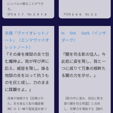
にレベルｍ掘ることができ
る。
SPD417 No.2418
POW346 No.22
炎魔「ヴァイオレットノ
in the dark（インザ
ート」（エンマヴァイオ
ダーク）
レットノート）
『その身を煉獄の炎で包
『闇を司る影の住人。今
む魔神よ。我が呼び声に
此処に姿を現し、我と一
応え、威容を現し。操る
つに成りて万象の根幹た
地獄の炎を以って抗うも
る闇の力を示せ。』
のを灰と成し、力のまま
に蹂躙せよ。』
自身が操縦する【召喚され
【影の中に潜み、自在に影を
た。炎を操る人型の魔装機
渡り闇を司る死霊】と合体
神】の【一瞬で超高温を放つ
し、攻撃力を増加する【触れ