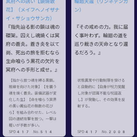
冥府への誘い【鎖焼散
輪廻天還（リンネテンカ
花】（メイフヘノイザナ
ン）
イ・サショウサンカ）
『指先辿る影の鎖は魂の
『その戒めの力。我に届
磔架。囚えし魂焼くは冥
く事叶わず。輪廻の道を
府の蒼炎。蒼き炎を以て
巡り裁きの天命となり還
尚、死出の旅を拒むなら
るだろう。』
生命喰らう黒花の欠片を
冥府への手形と成せ。』
【指から放つ魂を縛る黒鎖。
状態異常や行動制限を受ける
視線を向けた対象】【を襲う
と自動的に【自身が呪力覚醒
魂を焼く蒼炎。装備武器が変
し対象が認識不能な呪詛返
化した生】【命を喰らう冥界
し】が発動し、その効果を反
の黒い鳳仙花の無数の花び
射する。
ら】を組み合わせた、レベル
回の連続攻撃を放つ。一撃は
軽いが手数が多い。
SPD417 No.514
SPD417 No.2008