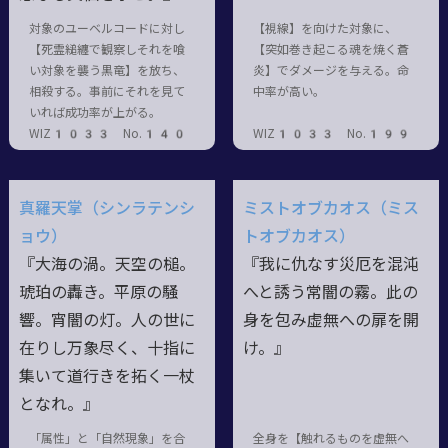
対象のユーベルコードに対し
【視線】を向けた対象に、
【死霊縋纏で観察しそれを喰
【突如巻き起こる魂を焼く蒼
い対象を襲う黒竜】を放ち、
炎】でダメージを与える。命
相殺する。事前にそれを見て
中率が高い。
いれば成功率が上がる。
WIZ1033 No.140
WIZ1033 No.199
真羅天掌（シンラテンシ
ミストオブカオス（ミス
ョウ）
トオブカオス）
『大海の渦。天空の槌。
『我に仇なす災厄を混沌
琥珀の轟き。平原の騒
へと誘う常闇の霧。此の
響。宵闇の灯。人の世に
身を包み虚無への扉を開
在りし万象尽く、十指に
け。』
集いて道行きを拓く一杖
となれ。』
「属性」と「自然現象」を合
全身を【触れるものを虚無へ