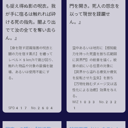
も捉え得ぬ影の呪衣。我
門を開き。死人の怨念を
が手に宿るは触れれば砕
以って現世を蹂躙せ
ける死の指先。闇より出
ん。』
でて汝の全てを奪い去ら
ん。』
【身を隠す認識阻害の呪衣と
空中あるいは地形に【感知能
闇の力を宿す黒爪】を纏って
力を持った死霊を放ち広範囲
レベル×5km/hで跳び回り、
に冥界門】の紋章を描く。紋
触れた物品や対象の装備を破
章の前にいる任意の対象に
壊、あるいは使用不能にす
【冥界から溢れる瘴気か瘴気
る。
を反転させた生気】を放ち
【万物を蝕むダメージ又は活
性化による治癒】効果を与え
る。
WIZ1033 No.232
SPD417 No.2604
1