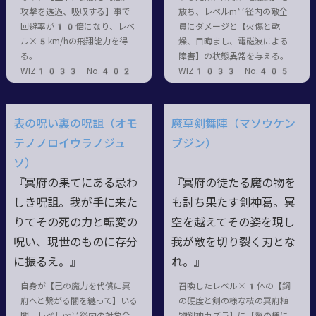
攻撃を透過、吸収する】事で
放ち、レベルm半径内の敵全
回避率が10倍になり、レベ
員にダメージと【火傷と乾
ル×5km/hの飛翔能力を得
燥、目晦まし、電磁波による
る。
障害】の状態異常を与える。
WIZ1033 No.402
WIZ1033 No.405
表の呪い裏の呪詛（オモ
魔草剣舞陣（マソウケン
テノノロイウラノジュ
ブジン）
ソ）
『冥府の果てにある忌わ
『冥府の徒たる魔の物を
しき呪詛。我が手に来た
も討ち果たす剣神葛。冥
りてその死の力と転変の
空を越えてその姿を現し
呪い、現世のものに存分
我が敵を切り裂く刃とな
に振るえ。』
れ。』
自身が【己の魔力を代償に冥
召喚したレベル×1体の【鋼
府へと繋がる闇を纏って】いる
の硬度と剣の様な枝の冥府植
間、レベルｍ半径内の対象全
物剣神カズラ】に【翼の様に