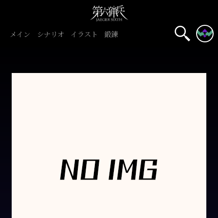
メイン
シナリオ
イラスト
鍛錬