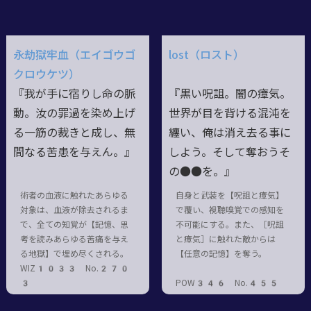
永劫獄牢血（エイゴウゴ
lost（ロスト）
クロウケツ）
『我が手に宿りし命の脈
『黒い呪詛。闇の瘴気。
動。汝の罪過を染め上げ
世界が目を背ける混沌を
る一筋の裁きと成し、無
纏い、俺は消え去る事に
間なる苦患を与えん。』
しよう。そして奪おうそ
の●●を。』
術者の血液に触れたあらゆる
自身と武装を【呪詛と瘴気】
対象は、血液が除去されるま
で覆い、視聴嗅覚での感知を
で、全ての知覚が【記憶、思
不可能にする。また、［呪詛
考を読みあらゆる苦痛を与え
と瘴気］に触れた敵からは
る地獄】で埋め尽くされる。
【任意の記憶】を奪う。
WIZ1033 No.270
3
POW346 No.455