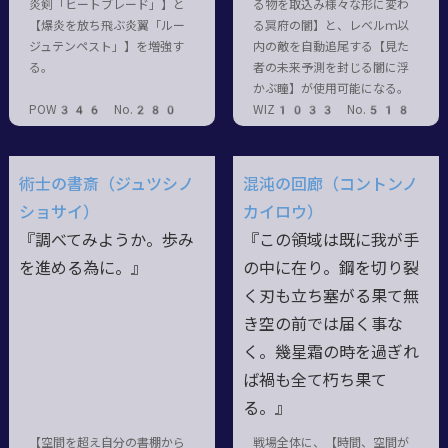
炎剣「ヒートブレード」】と
る物を取込み様々な形に変わ
【爆炎を放ち飛ぶ炎翼「ルー
る冥府の闇】と、レベルｍ以
ジュテンペスト」】を増強す
内の敵を自動追尾する【見た
る。
者の未来予測を封じる闇に浮
かぶ瞳】が使用可能になる。
POW346 No.280
WIZ1033 No.518
術士の書斎（ジュツシノ
混沌の回廊（コントンノ
ショサイ）
カイロウ）
『調べてみようか。歩み
『この領域は既に我が手
を進める為に。』
の中に在り。鋼を切り裂
く刃も立ち塞がる果て無
き空の前では届く事な
く。幾星霜の時を過ぎれ
ば禍も全て朽ち果て
る。』
【空間を超え自分の書棚から
戦場全体に、【時間、空間が