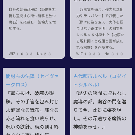
自身の装備武器に【距離を無
【超感覚を備え、強力な念動
視し空間すら断つ斬撃を放つ
力やテレパシー】で武装した
魔石】を搭載し、破壊力を増
【様々に姿を変え、実体を掴
加する。
ませない正体不明】の幽霊を
レベル×5体乗せた【地底か
ら現れ開くと呪詛と霊が放た
れる棺群】を召喚する。
WIZ1033 No.28
WIZ1033 No.310
闇討ちの法陣（セイヴァ
古代都市ルベル（コダイ
ークロス）
トシルベル）
『撃ち抜け、破魔の銀
『歴史の狭間に埋もれし
礫。その手管を包み封じ
魔導の都。幽谷の門を潜
よ静謐なる織布。邪なる
りて今、此処に姿を現
赤き流れを食い荒らせ、
し。その深遠なる魔術の
呪いの鉄針。暁の剣よ終
神髄を示せ。』