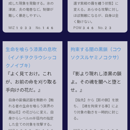
成した現象を発動する。氷の
還す紫紺の霧を纏う状態】に
津波、炎の竜巻など。制御が
変える。あらゆる攻撃に対し
難しく暴走しやすい。
ほぼ無敵になるが、自身は全
く動けない。
WIZ1033 No.146
POW346 No.23
生命を喰らう漆黒の息吹
拘束する闇の黒鎖（コウ
（イノチヲクラウシッコ
ソクスルヤミノコクサ）
クノイブキ）
『よく見ておけ。これ
『影より現れし漆黒の鎖
が、お前の命を刈り取る
よ。その魂を闇へと堕と
手向けの花だ。』
せ。』
自身の装備武器を無数の【触
【指先】から【影の鎖】を放
れる者の生命を喰らう冥界の
ち、【魂を拘束する事】によ
鳳仙花】の花びらに変え、自
り対象の動きを一時的に封じ
身からレベルm半径内の指定
る。
した全ての対象を攻撃する。