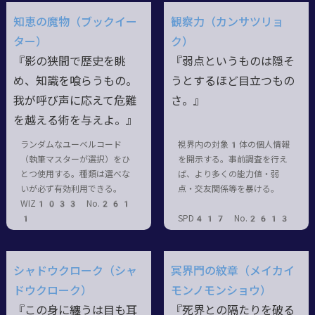
知恵の魔物（ブックイー
観察力（カンサツリョ
ター）
ク）
『影の狭間で歴史を眺
『弱点というものは隠そ
め、知識を喰らうもの。
うとするほど目立つもの
我が呼び声に応えて危難
さ。』
を越える術を与えよ。』
ランダムなユーベルコード
視界内の対象1体の個人情報
（執筆マスターが選択）をひ
を開示する。事前調査を行え
とつ使用する。種類は選べな
ば、より多くの能力値・弱
いが必ず有効利用できる。
点・交友関係等を暴ける。
WIZ1033 No.261
1
SPD417 No.2613
シャドウクローク（シャ
冥界門の紋章（メイカイ
ドウクローク）
モンノモンショウ）
『この身に纏うは目も耳
『死界との隔たりを破る