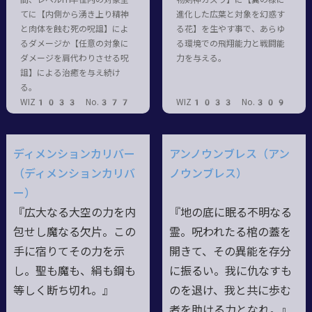
てに【内側から湧き上り精神
進化した広葉と対象を幻惑す
と肉体を蝕む死の呪詛】によ
る花】を生やす事で、あらゆ
るダメージか【任意の対象に
る環境での飛翔能力と戦闘能
ダメージを肩代わりさせる呪
力を与える。
詛】による治癒を与え続け
る。
WIZ1033 No.377
WIZ1033 No.309
ディメンションカリバー
アンノウンブレス（アン
（ディメンションカリバ
ノウンブレス）
ー）
『広大なる大空の力を内
『地の底に眠る不明なる
包せし魔なる欠片。この
霊。呪われたる棺の蓋を
手に宿りてその力を示
開きて、その異能を存分
し。聖も魔も、絹も鋼も
に振るい。我に仇なすも
等しく断ち切れ。』
のを退け、我と共に歩む
者を助ける力となれ。』