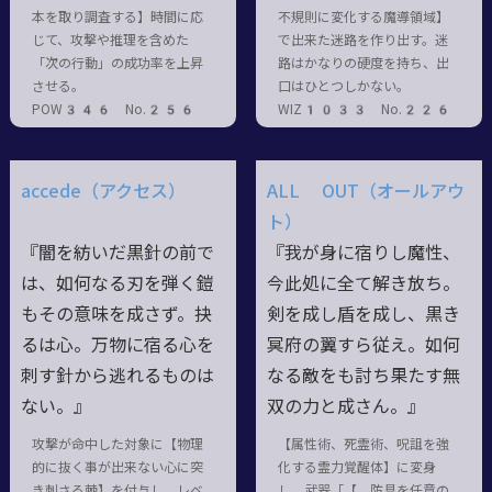
本を取り調査する】時間に応
不規則に変化する魔導領域】
じて、攻撃や推理を含めた
で出来た迷路を作り出す。迷
「次の行動」の成功率を上昇
路はかなりの硬度を持ち、出
させる。
口はひとつしかない。
POW346 No.256
WIZ1033 No.226
accede（アクセス）
ALL OUT（オールアウ
ト）
『闇を紡いだ黒針の前で
『我が身に宿りし魔性、
は、如何なる刃を弾く鎧
今此処に全て解き放ち。
もその意味を成さず。抉
剣を成し盾を成し、黒き
るは心。万物に宿る心を
冥府の翼すら従え。如何
刺す針から逃れるものは
なる敵をも討ち果たす無
ない。』
双の力と成さん。』
攻撃が命中した対象に【物理
【属性術、死霊術、呪詛を強
的に抜く事が出来ない心に突
化する霊力覚醒体】に変身
き刺さる棘】を付与し、レベ
し、武器「【、防具を任意の