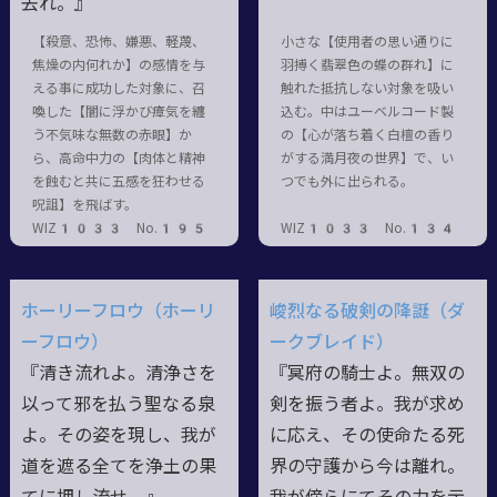
去れ。』
【殺意、恐怖、嫌悪、軽蔑、
小さな【使用者の思い通りに
焦燥の内何れか】の感情を与
羽搏く翡翠色の蝶の群れ】に
える事に成功した対象に、召
触れた抵抗しない対象を吸い
喚した【闇に浮かび瘴気を纏
込む。中はユーベルコード製
う不気味な無数の赤眼】か
の【心が落ち着く白檀の香り
ら、高命中力の【肉体と精神
がする満月夜の世界】で、い
を蝕むと共に五感を狂わせる
つでも外に出られる。
呪詛】を飛ばす。
WIZ1033 No.195
WIZ1033 No.134
ホーリーフロウ（ホーリ
峻烈なる破剣の降誕（ダ
ーフロウ）
ークブレイド）
『清き流れよ。清浄さを
『冥府の騎士よ。無双の
以って邪を払う聖なる泉
剣を振う者よ。我が求め
よ。その姿を現し、我が
に応え、その使命たる死
道を遮る全てを浄土の果
界の守護から今は離れ。