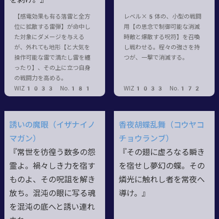
【感電効果も有る落雷と全方
レベル×5体の、小型の戦闘
位に拡散する雷弾】が命中し
用【の思念で制御可能な消滅
た対象にダメージを与える
時敵と爆散する呪符】を召喚
が、外れても地形【と大気を
し戦わせる。程々の強さを持
操作可能な雷で満たし雷を纏
つが、一撃で消滅する。
ったり】、その上に立つ自身
の戦闘力を高める。
WIZ1033 No.181
WIZ1033 No.172
誘いの魔眼（イザナイノ
香夜胡蝶乱舞（コウヤコ
マガン）
チョウランブ）
『常世を彷徨う数多の怨
『その翅に虚ろなる瞬き
霊よ。禍々しき力を宿す
を宿せし夢幻の蝶。その
ものよ、その呪詛を解き
燐光に触れし者を常夜へ
放ち。混沌の眼に写る魂
導け。』
を混沌の底へと誘い連れ