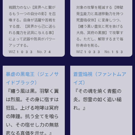
戦闘力のない【冥界へと繋が
対象の攻撃を軽減する【障壁
るもう一つの自分の影】を召
発生能力と高速移動力を持つ
喚する。自身が活躍や苦戦を
死霊吸収体】に変身しつつ、
する度、【冥界から己に送ら
【纏う黒い霊気と死を告げる
れる魔力を武具に与える事】
大烏、冥府の黒狼】で攻撃す
によって武器や防具がパワー
る。ただし、解除するまで毎
アップする。
秒寿命を削る。
WIZ1033 No.74
WIZ1033 No.153
暴虐の黒竜王（ジェノサ
蒼霊焔視（ファントムア
イドブラック）
イズ）
『纏う風は黒。羽撃く翼
『その魂を焼く青藍の
は烈風。その身に宿すは
炎。怨霊の如く追い縋
狂乱。上げる咆哮は冥府
れ。』
の陣鐘。抗う全てを喰ら
い、その宿せし力の無慈
悲なる真価を示せ。』