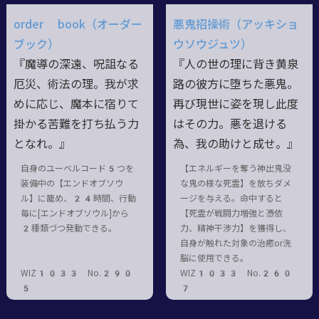
order book（オーダー
悪鬼招操術（アッキショ
ブック）
ウソウジュツ）
『魔導の深遠、呪詛なる
『人の世の理に背き黄泉
厄災、術法の理。我が求
路の彼方に堕ちた悪鬼。
めに応じ、魔本に宿りて
再び現世に姿を現し此度
掛かる苦難を打ち払う力
はその力。悪を退ける
となれ。』
為、我の助けと成せ。』
自身のユーベルコード5つを
【エネルギーを奪う神出鬼没
装備中の【エンドオブソウ
な鬼の様な死霊】を放ちダメ
ル】に籠め、24時間、行動
ージを与える。命中すると
毎に[エンドオブソウル]から
【死霊が戦闘力増強と憑依
2種類づつ発動できる。
力、精神干渉力】を獲得し、
自身が触れた対象の治癒or洗
脳に使用できる。
WIZ1033 No.290
WIZ1033 No.260
5
7