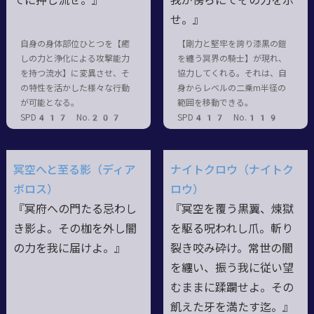
てに押し流せ。』
我が傍らにてその力を示
せ。』
自身の身体部位ひとつを【癒
【剛力と堅牢を誇り漆黒の鎧
しの力と浄化による攻撃能力
を纏う冥界の騎士】が現れ、
を持つ流水】に変異させ、そ
協力してくれる。それは、自
の特性を活かした様々な行動
身からレベルの二乗m半径の
が可能となる。
範囲を移動できる。
SPD417 No.207
SPD417 No.119
冥空へと至る影（ディア
ナイトクロウ（ナイトク
ボロス）
ロウ）
『冥府への門たる忌わし
『冥空を覆う黒翼、煉獄
き影よ。その枷を外し闇
を駆る呪われし爪。斬り
の力を我に届けよ。』
裂き咬み砕け。常世の闇
を纏い、振う我に従い望
むままに蹂躙せよ。その
飢えた牙を満たす迄。』