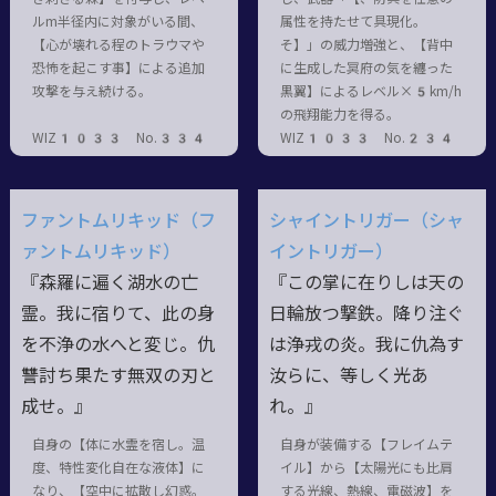
ルm半径内に対象がいる間、
属性を持たせて具現化。
【心が壊れる程のトラウマや
そ】」の威力増強と、【背中
恐怖を起こす事】による追加
に生成した冥府の気を纏った
攻撃を与え続ける。
黒翼】によるレベル×5km/h
の飛翔能力を得る。
WIZ1033 No.334
WIZ1033 No.234
ファントムリキッド（フ
シャイントリガー（シャ
ァントムリキッド）
イントリガー）
『森羅に遍く湖水の亡
『この掌に在りしは天の
霊。我に宿りて、此の身
日輪放つ撃鉄。降り注ぐ
を不浄の水へと変じ。仇
は浄戎の炎。我に仇為す
讐討ち果たす無双の刃と
汝らに、等しく光あ
成せ。』
れ。』
自身の【体に水霊を宿し。温
自身が装備する【フレイムテ
度、特性変化自在な液体】に
イル】から【太陽光にも比肩
なり、【空中に拡散し幻惑。
する光線、熱線、電磁波】を