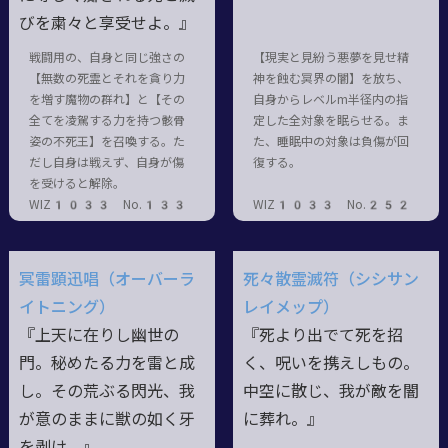
びを粛々と享受せよ。』
戦闘用の、自身と同じ強さの
【現実と見紛う悪夢を見せ精
【無数の死霊とそれを貪り力
神を蝕む冥界の闇】を放ち、
を増す魔物の群れ】と【その
自身からレベルm半径内の指
全てを凌駕する力を持つ骸骨
定した全対象を眠らせる。ま
姿の不死王】を召喚する。た
た、睡眠中の対象は負傷が回
だし自身は戦えず、自身が傷
復する。
を受けると解除。
WIZ1033 No.133
WIZ1033 No.252
冥雷顕迅唱（オーバーラ
死々散霊滅符（シシサン
イトニング）
レイメップ）
『上天に在りし幽世の
『死より出でて死を招
門。秘めたる力を雷と成
く、呪いを携えしもの。
し。その荒ぶる閃光、我
中空に散じ、我が敵を闇
が意のままに獣の如く牙
に葬れ。』
を剥け。』