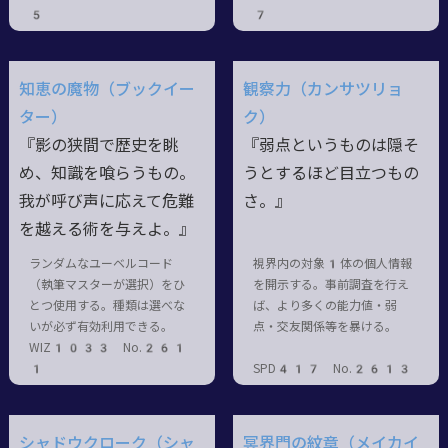
5
7
知恵の魔物（ブックイー
観察力（カンサツリョ
ター）
ク）
『影の狭間で歴史を眺
『弱点というものは隠そ
め、知識を喰らうもの。
うとするほど目立つもの
我が呼び声に応えて危難
さ。』
を越える術を与えよ。』
ランダムなユーベルコード
視界内の対象1体の個人情報
（執筆マスターが選択）をひ
を開示する。事前調査を行え
とつ使用する。種類は選べな
ば、より多くの能力値・弱
いが必ず有効利用できる。
点・交友関係等を暴ける。
WIZ1033 No.261
1
SPD417 No.2613
シャドウクローク（シャ
冥界門の紋章（メイカイ