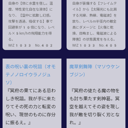
自身の【体に水霊を宿し。温
自身が装備する【フレイムテ
度、特性変化自在な液体】に
イル】から【太陽光にも比肩
なり、【空中に拡散し幻惑。
する光線、熱線、電磁波】を
攻撃を透過、吸収する】事で
放ち、レベルm半径内の敵全
回避率が10倍になり、レベ
員にダメージと【火傷と乾
ル×5km/hの飛翔能力を得
燥、目晦まし、電磁波による
る。
障害】の状態異常を与える。
WIZ1033 No.402
WIZ1033 No.405
表の呪い裏の呪詛（オモ
魔草剣舞陣（マソウケン
テノノロイウラノジュ
ブジン）
ソ）
『冥府の果てにある忌わ
『冥府の徒たる魔の物を
しき呪詛。我が手に来た
も討ち果たす剣神葛。冥
りてその死の力と転変の
空を越えてその姿を現し
呪い、現世のものに存分
我が敵を切り裂く刃とな
に振るえ。』
れ。』