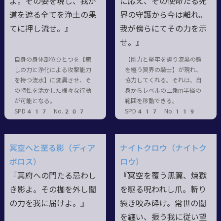
よ。その姿を現し、我が
に応え、その使命たる死
道を遮る全てを浄土の果
界の守護から今は離れ。
てに押し流せ。』
我が傍らにてその力を示
せ。』
自身の身体部位ひとつを【癒
【剛力と堅牢を誇り漆黒の鎧
しの力と浄化による攻撃能力
を纏う冥界の騎士】が現れ、
を持つ流水】に変異させ、そ
協力してくれる。それは、自
の特性を活かした様々な行動
身からレベルの二乗m半径の
が可能となる。
範囲を移動できる。
SPD417 No.207
SPD417 No.119
冥空へと至る影（ディア
ナイトクロウ（ナイトク
ボロス）
ロウ）
『冥府への門たる忌わし
『冥空を覆う黒翼、煉獄
き影よ。その枷を外し闇
を駆る呪われし爪。斬り
の力を我に届けよ。』
裂き咬み砕け。常世の闇
を纏い、振う我に従い望