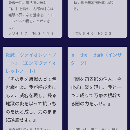
骨戦士団。魔法弾の発射
動く物を無差別攻撃し続け
口。】を備え、内部の味方は
る。
睡眠不要になる塹壕を、1日
にレベルｍ掘ることができ
る。
SPD417 No.2418
POW346 No.22
炎魔「ヴァイオレットノ
in the dark（インザ
ート」（エンマヴァイオ
ダーク）
レットノート）
『その身を煉獄の炎で包
『闇を司る影の住人。今
む魔神よ。我が呼び声に
此処に姿を現し、我と一
応え、威容を現し。操る
つに成りて万象の根幹た
地獄の炎を以って抗うも
る闇の力を示せ。』
のを灰と成し、力のまま
に蹂躙せよ。』
自身が操縦する【召喚され
【影の中に潜み、自在に影を