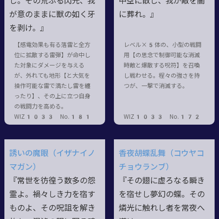
し。その荒ぶる閃光、我
中空に散じ、我が敵を闇
が意のままに獣の如く牙
に葬れ。』
を剥け。』
【感電効果も有る落雷と全方
レベル×5体の、小型の戦闘
位に拡散する雷弾】が命中し
用【の思念で制御可能な消滅
た対象にダメージを与える
時敵と爆散する呪符】を召喚
が、外れても地形【と大気を
し戦わせる。程々の強さを持
操作可能な雷で満たし雷を纏
つが、一撃で消滅する。
ったり】、その上に立つ自身
の戦闘力を高める。
WIZ1033 No.181
WIZ1033 No.172
誘いの魔眼（イザナイノ
香夜胡蝶乱舞（コウヤコ
マガン）
チョウランブ）
『常世を彷徨う数多の怨
『その翅に虚ろなる瞬き
霊よ。禍々しき力を宿す
を宿せし夢幻の蝶。その
ものよ、その呪詛を解き
燐光に触れし者を常夜へ