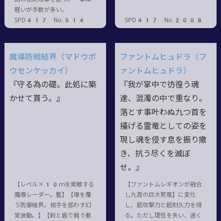
軽いが手数が多い。
SPD417 No.514
SPD417 No.2008
魔導防戦結界（マドウボ
ファントムヒュドラ（フ
ウセンケッカイ）
ァントムヒュドラ）
『守る為の礎。此処に築
『我が掌中で彷徨う魂
かせて貰う。』
達、混濁の中で重なり。
落とす事叶わぬ九つ首を
擡げる霊竜としての姿を
現し魂を侵す息を振り撒
き、抗う尽くを滅ぼ
せ。』
【レベル×10ｍを索敵する
【ファントムレギオンが融合
魔導レーダー。塹】【壕を覆
し九首の巨大死竜】に変化
う防御結界。相手を惑わす幻
し、超攻撃力と超耐久力を得
覚波動。】【剣と盾で戦う骸
る。ただし理性を失い、速く