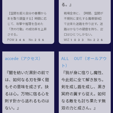
る。』
【空間を超え自分の書棚から
戦場全体に、【時間、空間が
本を取り調査する】時間に応
不規則に変化する魔導領域】
じて、攻撃や推理を含めた
で出来た迷路を作り出す。迷
「次の行動」の成功率を上昇
路はかなりの硬度を持ち、出
させる。
口はひとつしかない。
POW346 No.256
WIZ1033 No.226
accede（アクセス）
ALL OUT（オールアウ
ト）
『闇を紡いだ黒針の前で
『我が身に宿りし魔性、
は、如何なる刃を弾く鎧
今此処に全て解き放ち。
もその意味を成さず。抉
剣を成し盾を成し、黒き
るは心。万物に宿る心を
冥府の翼すら従え。如何
刺す針から逃れるものは
なる敵をも討ち果たす無
ない。』
双の力と成さん。』