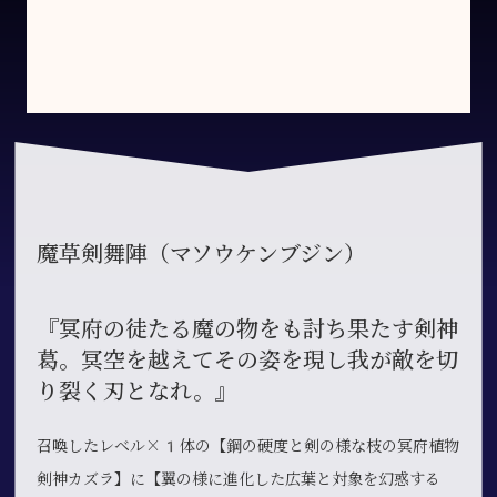
魔草剣舞陣（マソウケンブジン）
『冥府の徒たる魔の物をも討ち果たす剣神
葛。冥空を越えてその姿を現し我が敵を切
り裂く刃となれ。』
召喚したレベル×1体の【鋼の硬度と剣の様な枝の冥府植物
剣神カズラ】に【翼の様に進化した広葉と対象を幻惑する