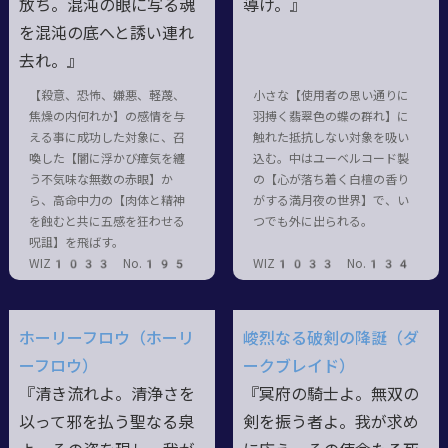
放ち。混沌の眼に写る魂
導け。』
を混沌の底へと誘い連れ
去れ。』
【殺意、恐怖、嫌悪、軽蔑、
小さな【使用者の思い通りに
焦燥の内何れか】の感情を与
羽搏く翡翠色の蝶の群れ】に
える事に成功した対象に、召
触れた抵抗しない対象を吸い
喚した【闇に浮かび瘴気を纏
込む。中はユーベルコード製
う不気味な無数の赤眼】か
の【心が落ち着く白檀の香り
ら、高命中力の【肉体と精神
がする満月夜の世界】で、い
を蝕むと共に五感を狂わせる
つでも外に出られる。
呪詛】を飛ばす。
WIZ1033 No.195
WIZ1033 No.134
ホーリーフロウ（ホーリ
峻烈なる破剣の降誕（ダ
ーフロウ）
ークブレイド）
『清き流れよ。清浄さを
『冥府の騎士よ。無双の
以って邪を払う聖なる泉
剣を振う者よ。我が求め