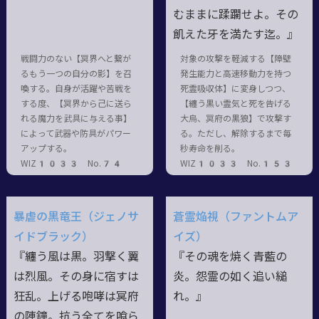
むままに蹂躙せよ。その
飢えた牙を満たす迄。』
戦闘力のない【冥界へと繋が
対象の攻撃を軽減する【障壁
るもう一つの自分の影】を召
発生能力と高速移動力を持つ
喚する。自身が活躍や苦戦を
死霊吸収体】に変身しつつ、
する度、【冥界から己に送ら
【纏う黒い霊気と死を告げる
れる魔力を武具に与える事】
大烏、冥府の黒狼】で攻撃す
によって武器や防具がパワー
る。ただし、解除するまで毎
アップする。
秒寿命を削る。
WIZ1033 No.74
WIZ1033 No.153
暴虐の黒竜王（ジェノサ
蒼霊焔視（ファントムア
イドブラック）
イズ）
『纏う風は黒。羽撃く翼
『その魂を焼く青藍の
は烈風。その身に宿すは
炎。怨霊の如く追い縋
狂乱。上げる咆哮は冥府
れ。』
の陣鐘。抗う全てを喰ら