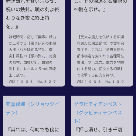
赤き流れを食い荒らせ、
し。その深遠なる魔術の
呪いの鉄針。暁の剣よ終
神髄を示せ。』
わりなき夜に終止符
を。』
詠唱時間に応じて無限に威力
【莫大な魔力を供給する広漠
が上昇する【長き研究の末編
な滅んだ魔法都市】の霊を召
み出された吸血鬼特効、蒼
喚する。これは【意思を持ち
炎】属性の【銀の弾丸、封魔
都市構造を変えたり各種属性
の骸布、血喰い釘、白銀の
魔法】や【念力。魔力を物質
剣】を、レベル×５mの直線
化する能力。使役する幻獣】
上に放つ。
で攻撃する能力を持つ。
WIZ1033 No.327
WIZ1033 No.139
死霊縋纏（シリョウツイ
グラビティテンペスト
テン）
（グラビティテンペス
ト）
『其れは、何時でも傍に
『押し潰せ、引き千切