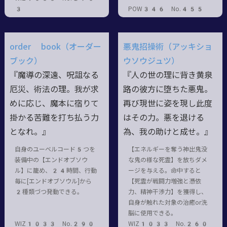
3
POW346 No.455
order book（オーダー
悪鬼招操術（アッキショ
ブック）
ウソウジュツ）
『魔導の深遠、呪詛なる
『人の世の理に背き黄泉
厄災、術法の理。我が求
路の彼方に堕ちた悪鬼。
めに応じ、魔本に宿りて
再び現世に姿を現し此度
掛かる苦難を打ち払う力
はその力。悪を退ける
となれ。』
為、我の助けと成せ。』
自身のユーベルコード5つを
【エネルギーを奪う神出鬼没
装備中の【エンドオブソウ
な鬼の様な死霊】を放ちダメ
ル】に籠め、24時間、行動
ージを与える。命中すると
毎に[エンドオブソウル]から
【死霊が戦闘力増強と憑依
2種類づつ発動できる。
力、精神干渉力】を獲得し、
自身が触れた対象の治癒or洗
脳に使用できる。
WIZ1033 No.290
WIZ1033 No.260