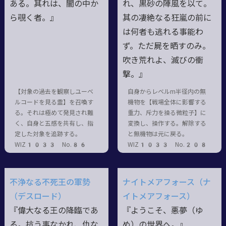
ある。其れは、闇の中か
れ、黒砂の陣風を以て。
ら覗く者。』
其の凄絶なる狂嵐の前に
は何者も逃れる事能わ
ず。ただ屍を晒すのみ。
吹き荒れよ、滅びの衝
撃。』
【対象の過去を観察しユーベ
自身からレベルm半径内の無
ルコードを見る霊】を召喚す
機物を【戦場全体に影響する
る。それは極めて発見され難
重力、斥力を操る微粒子】に
く、自身と五感を共有し、指
変換し、操作する。解除する
定した対象を追跡する。
と無機物は元に戻る。
WIZ1033 No.86
WIZ1033 No.208
不浄なる不死王の軍勢
ナイトメアフォース（ナ
（デスロード）
イトメアフォース）
『偉大なる王の降臨であ
『ようこそ、悪夢（ゆ
る。抗う事なかれ、仇な
め）の世界へ。』