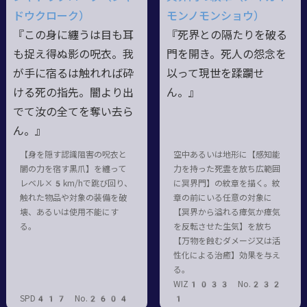
ドウクローク）
モンノモンショウ）
『この身に纏うは目も耳
『死界との隔たりを破る
も捉え得ぬ影の呪衣。我
門を開き。死人の怨念を
が手に宿るは触れれば砕
以って現世を蹂躙せ
ける死の指先。闇より出
ん。』
でて汝の全てを奪い去ら
ん。』
【身を隠す認識阻害の呪衣と
空中あるいは地形に【感知能
闇の力を宿す黒爪】を纏って
力を持った死霊を放ち広範囲
レベル×5km/hで跳び回り、
に冥界門】の紋章を描く。紋
触れた物品や対象の装備を破
章の前にいる任意の対象に
壊、あるいは使用不能にす
【冥界から溢れる瘴気か瘴気
る。
を反転させた生気】を放ち
【万物を蝕むダメージ又は活
性化による治癒】効果を与え
る。
WIZ1033 No.232
SPD417 No.2604
1