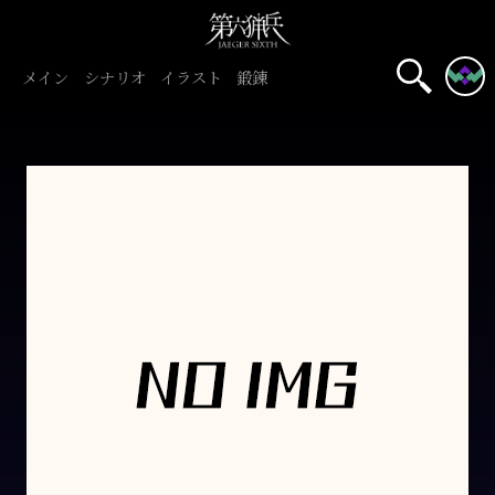
メイン
シナリオ
イラスト
鍛錬