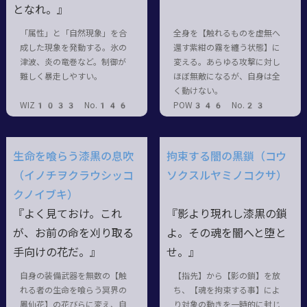
となれ。』
「属性」と「自然現象」を合
全身を【触れるものを虚無へ
成した現象を発動する。氷の
還す紫紺の霧を纏う状態】に
津波、炎の竜巻など。制御が
変える。あらゆる攻撃に対し
難しく暴走しやすい。
ほぼ無敵になるが、自身は全
く動けない。
WIZ1033 No.146
POW346 No.23
生命を喰らう漆黒の息吹
拘束する闇の黒鎖（コウ
（イノチヲクラウシッコ
ソクスルヤミノコクサ）
クノイブキ）
『よく見ておけ。これ
『影より現れし漆黒の鎖
が、お前の命を刈り取る
よ。その魂を闇へと堕と
手向けの花だ。』
せ。』
自身の装備武器を無数の【触
【指先】から【影の鎖】を放
れる者の生命を喰らう冥界の
ち、【魂を拘束する事】によ
鳳仙花】の花びらに変え、自
り対象の動きを一時的に封じ