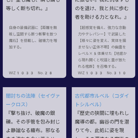
等しく断ち切れ。』
のを退け、我と共に歩む
者を助ける力となれ。』
自身の装備武器に【距離を無
【超感覚を備え、強力な念動
視し空間すら断つ斬撃を放つ
力やテレパシー】で武装した
魔石】を搭載し、破壊力を増
【様々に姿を変え、実体を掴
加する。
ませない正体不明】の幽霊を
レベル×5体乗せた【地底か
ら現れ開くと呪詛と霊が放た
れる棺群】を召喚する。
WIZ1033 No.28
WIZ1033 No.310
闇討ちの法陣（セイヴァ
古代都市ルベル（コダイ
ークロス）
トシルベル）
『撃ち抜け、破魔の銀
『歴史の狭間に埋もれし
礫。その手管を包み封じ
魔導の都。幽谷の門を潜
よ静謐なる織布。邪なる
りて今、此処に姿を現