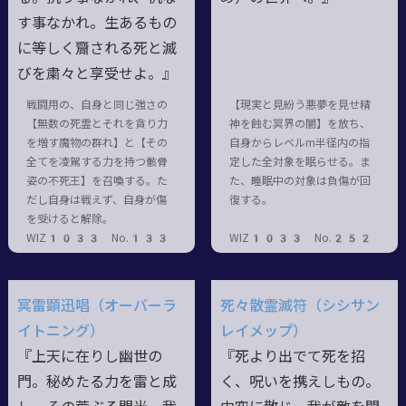
す事なかれ。生あるもの
に等しく齎される死と滅
びを粛々と享受せよ。』
戦闘用の、自身と同じ強さの
【現実と見紛う悪夢を見せ精
【無数の死霊とそれを貪り力
神を蝕む冥界の闇】を放ち、
を増す魔物の群れ】と【その
自身からレベルm半径内の指
全てを凌駕する力を持つ骸骨
定した全対象を眠らせる。ま
姿の不死王】を召喚する。た
た、睡眠中の対象は負傷が回
だし自身は戦えず、自身が傷
復する。
を受けると解除。
WIZ1033 No.133
WIZ1033 No.252
冥雷顕迅唱（オーバーラ
死々散霊滅符（シシサン
イトニング）
レイメップ）
『上天に在りし幽世の
『死より出でて死を招
門。秘めたる力を雷と成
く、呪いを携えしもの。