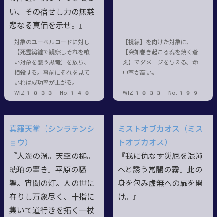
い、その宿せし力の無慈
悲なる真価を示せ。』
対象のユーベルコードに対し
【視線】を向けた対象に、
【死霊縋纏で観察しそれを喰
【突如巻き起こる魂を焼く蒼
い対象を襲う黒竜】を放ち、
炎】でダメージを与える。命
相殺する。事前にそれを見て
中率が高い。
いれば成功率が上がる。
WIZ1033 No.140
WIZ1033 No.199
真羅天掌（シンラテンシ
ミストオブカオス（ミス
ョウ）
トオブカオス）
『大海の渦。天空の槌。
『我に仇なす災厄を混沌
琥珀の轟き。平原の騒
へと誘う常闇の霧。此の
響。宵闇の灯。人の世に
身を包み虚無への扉を開
在りし万象尽く、十指に
け。』
集いて道行きを拓く一杖