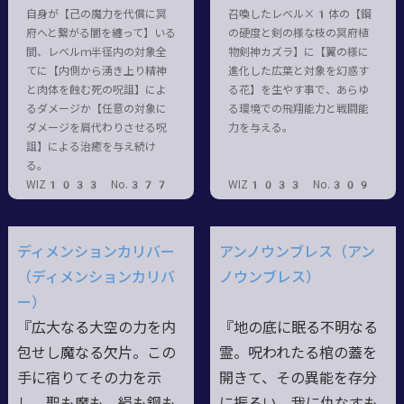
自身が【己の魔力を代償に冥
召喚したレベル×1体の【鋼
府へと繋がる闇を纏って】いる
の硬度と剣の様な枝の冥府植
間、レベルｍ半径内の対象全
物剣神カズラ】に【翼の様に
てに【内側から湧き上り精神
進化した広葉と対象を幻惑す
と肉体を蝕む死の呪詛】によ
る花】を生やす事で、あらゆ
るダメージか【任意の対象に
る環境での飛翔能力と戦闘能
ダメージを肩代わりさせる呪
力を与える。
詛】による治癒を与え続け
る。
WIZ1033 No.377
WIZ1033 No.309
ディメンションカリバー
アンノウンブレス（アン
（ディメンションカリバ
ノウンブレス）
ー）
『広大なる大空の力を内
『地の底に眠る不明なる
包せし魔なる欠片。この
霊。呪われたる棺の蓋を
手に宿りてその力を示
開きて、その異能を存分
し。聖も魔も、絹も鋼も
に振るい。我に仇なすも