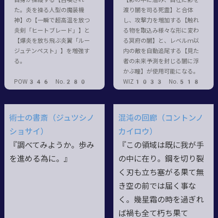
た。炎を操る人型の魔装機
渡り闇を司る死霊】と合体
神】の【一瞬で超高温を放つ
し、攻撃力を増加する【触れ
炎剣「ヒートブレード」】と
る物を取込み様々な形に変わ
【爆炎を放ち飛ぶ炎翼「ルー
る冥府の闇】と、レベルｍ以
ジュテンペスト」】を増強す
内の敵を自動追尾する【見た
る。
者の未来予測を封じる闇に浮
かぶ瞳】が使用可能になる。
POW346 No.280
WIZ1033 No.518
術士の書斎（ジュツシノ
混沌の回廊（コントンノ
ショサイ）
カイロウ）
『調べてみようか。歩み
『この領域は既に我が手
を進める為に。』
の中に在り。鋼を切り裂
く刃も立ち塞がる果て無
き空の前では届く事な
く。幾星霜の時を過ぎれ
ば禍も全て朽ち果て