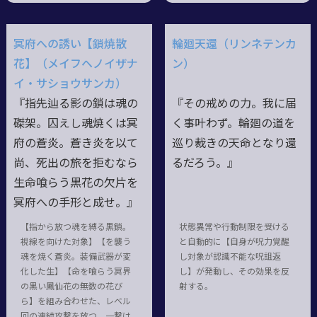
冥府への誘い【鎖焼散
輪廻天還（リンネテンカ
花】（メイフヘノイザナ
ン）
イ・サショウサンカ）
『指先辿る影の鎖は魂の
『その戒めの力。我に届
磔架。囚えし魂焼くは冥
く事叶わず。輪廻の道を
府の蒼炎。蒼き炎を以て
巡り裁きの天命となり還
尚、死出の旅を拒むなら
るだろう。』
生命喰らう黒花の欠片を
冥府への手形と成せ。』
【指から放つ魂を縛る黒鎖。
状態異常や行動制限を受ける
視線を向けた対象】【を襲う
と自動的に【自身が呪力覚醒
魂を焼く蒼炎。装備武器が変
し対象が認識不能な呪詛返
化した生】【命を喰らう冥界
し】が発動し、その効果を反
の黒い鳳仙花の無数の花び
射する。
ら】を組み合わせた、レベル
回の連続攻撃を放つ。一撃は