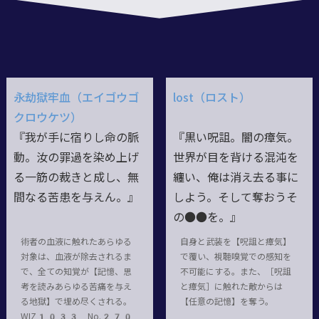
永劫獄牢血（エイゴウゴ
lost（ロスト）
クロウケツ）
『我が手に宿りし命の脈
『黒い呪詛。闇の瘴気。
動。汝の罪過を染め上げ
世界が目を背ける混沌を
る一筋の裁きと成し、無
纏い、俺は消え去る事に
間なる苦患を与えん。』
しよう。そして奪おうそ
の●●を。』
術者の血液に触れたあらゆる
自身と武装を【呪詛と瘴気】
対象は、血液が除去されるま
で覆い、視聴嗅覚での感知を
で、全ての知覚が【記憶、思
不可能にする。また、［呪詛
考を読みあらゆる苦痛を与え
と瘴気］に触れた敵からは
る地獄】で埋め尽くされる。
【任意の記憶】を奪う。
WIZ1033 No.270