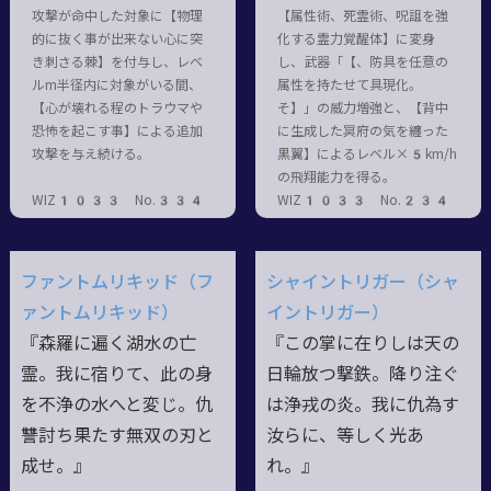
攻撃が命中した対象に【物理
【属性術、死霊術、呪詛を強
的に抜く事が出来ない心に突
化する霊力覚醒体】に変身
き刺さる棘】を付与し、レベ
し、武器「【、防具を任意の
ルm半径内に対象がいる間、
属性を持たせて具現化。
【心が壊れる程のトラウマや
そ】」の威力増強と、【背中
恐怖を起こす事】による追加
に生成した冥府の気を纏った
攻撃を与え続ける。
黒翼】によるレベル×5km/h
の飛翔能力を得る。
WIZ1033 No.334
WIZ1033 No.234
ファントムリキッド（フ
シャイントリガー（シャ
ァントムリキッド）
イントリガー）
『森羅に遍く湖水の亡
『この掌に在りしは天の
霊。我に宿りて、此の身
日輪放つ撃鉄。降り注ぐ
を不浄の水へと変じ。仇
は浄戎の炎。我に仇為す
讐討ち果たす無双の刃と
汝らに、等しく光あ
成せ。』
れ。』