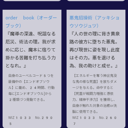
order book（オーダー
悪鬼招操術（アッキショ
ブック）
ウソウジュツ）
『魔導の深遠、呪詛なる
『人の世の理に背き黄泉
厄災、術法の理。我が求
路の彼方に堕ちた悪鬼。
めに応じ、魔本に宿りて
再び現世に姿を現し此度
掛かる苦難を打ち払う力
はその力。悪を退ける
となれ。』
為、我の助けと成せ。』
自身のユーベルコード5つを
【エネルギーを奪う神出鬼没
装備中の【エンドオブソウ
な鬼の様な死霊】を放ちダメ
ル】に籠め、24時間、行動
ージを与える。命中すると
毎に[エンドオブソウル]から
【死霊が戦闘力増強と憑依
2種類づつ発動できる。
力、精神干渉力】を獲得し、
自身が触れた対象の治癒or洗
脳に使用できる。
WIZ1033 No.290
WIZ1033 No.260
5
7