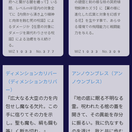
府へと繋がる闇を纏って】いる
の硬度と剣の様な枝の冥府植
間、レベルｍ半径内の対象全
物剣神カズラ】に【翼の様に
てに【内側から湧き上り精神
進化した広葉と対象を幻惑す
と肉体を蝕む死の呪詛】によ
る花】を生やす事で、あらゆ
るダメージか【任意の対象に
る環境での飛翔能力と戦闘能
ダメージを肩代わりさせる呪
力を与える。
詛】による治癒を与え続け
る。
WIZ1033 No.377
WIZ1033 No.309
ディメンションカリバー
アンノウンブレス（アン
（ディメンションカリバ
ノウンブレス）
ー）
『広大なる大空の力を内
『地の底に眠る不明なる
包せし魔なる欠片。この
霊。呪われたる棺の蓋を
手に宿りてその力を示
開きて、その異能を存分
し。聖も魔も、絹も鋼も
に振るい。我に仇なすも
等しく断ち切れ。』
のを退け、我と共に歩む