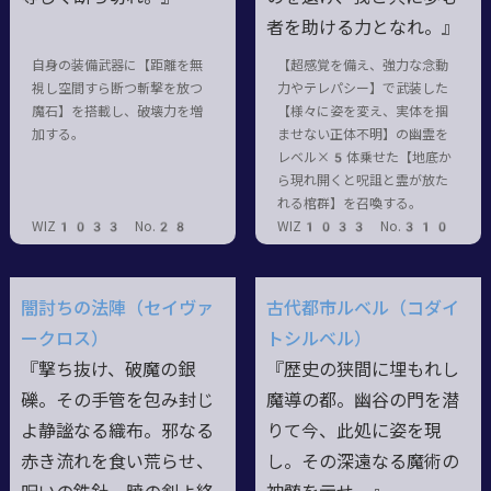
者を助ける力となれ。』
自身の装備武器に【距離を無
【超感覚を備え、強力な念動
視し空間すら断つ斬撃を放つ
力やテレパシー】で武装した
魔石】を搭載し、破壊力を増
【様々に姿を変え、実体を掴
加する。
ませない正体不明】の幽霊を
レベル×5体乗せた【地底か
ら現れ開くと呪詛と霊が放た
れる棺群】を召喚する。
WIZ1033 No.28
WIZ1033 No.310
闇討ちの法陣（セイヴァ
古代都市ルベル（コダイ
ークロス）
トシルベル）
『撃ち抜け、破魔の銀
『歴史の狭間に埋もれし
礫。その手管を包み封じ
魔導の都。幽谷の門を潜
よ静謐なる織布。邪なる
りて今、此処に姿を現
赤き流れを食い荒らせ、
し。その深遠なる魔術の