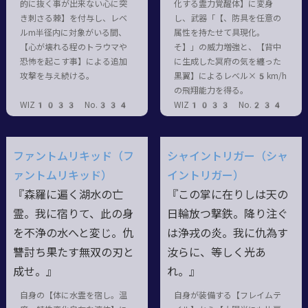
的に抜く事が出来ない心に突
化する霊力覚醒体】に変身
き刺さる棘】を付与し、レベ
し、武器「【、防具を任意の
ルm半径内に対象がいる間、
属性を持たせて具現化。
【心が壊れる程のトラウマや
そ】」の威力増強と、【背中
恐怖を起こす事】による追加
に生成した冥府の気を纏った
攻撃を与え続ける。
黒翼】によるレベル×5km/h
の飛翔能力を得る。
WIZ1033 No.334
WIZ1033 No.234
ファントムリキッド（フ
シャイントリガー（シャ
ァントムリキッド）
イントリガー）
『森羅に遍く湖水の亡
『この掌に在りしは天の
霊。我に宿りて、此の身
日輪放つ撃鉄。降り注ぐ
を不浄の水へと変じ。仇
は浄戎の炎。我に仇為す
讐討ち果たす無双の刃と
汝らに、等しく光あ
成せ。』
れ。』
自身の【体に水霊を宿し。温
自身が装備する【フレイムテ