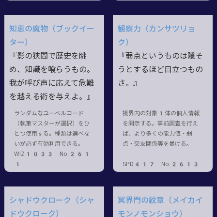
知恵の魔物（ブックイー
観察力（カンサツリョ
ター）
ク）
『影の狭間で歴史を眺
『弱点というものは隠そ
め、知識を喰らうもの。
うとするほど目立つもの
我が呼び声に応えて危難
さ。』
を越える術を与えよ。』
ランダムなユーベルコード
視界内の対象1体の個人情報
（執筆マスターが選択）をひ
を開示する。事前調査を行え
とつ使用する。種類は選べな
ば、より多くの能力値・弱
いが必ず有効利用できる。
点・交友関係等を暴ける。
WIZ1033 No.261
1
SPD417 No.2613
シャドウクローク（シャ
冥界門の紋章（メイカイ
ドウクローク）
モンノモンショウ）