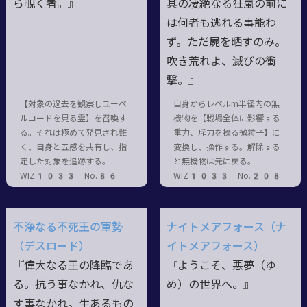
ら覗く者。』
其の凄絶なる狂嵐の前に
は何者も逃れる事能わ
ず。ただ屍を晒すのみ。
吹き荒れよ、滅びの衝
撃。』
【対象の過去を観察しユーベ
自身からレベルm半径内の無
ルコードを見る霊】を召喚す
機物を【戦場全体に影響する
る。それは極めて発見され難
重力、斥力を操る微粒子】に
く、自身と五感を共有し、指
変換し、操作する。解除する
定した対象を追跡する。
と無機物は元に戻る。
WIZ1033 No.86
WIZ1033 No.208
不浄なる不死王の軍勢
ナイトメアフォース（ナ
（デスロード）
イトメアフォース）
『偉大なる王の降臨であ
『ようこそ、悪夢（ゆ
る。抗う事なかれ、仇な
め）の世界へ。』
す事なかれ。生あるもの