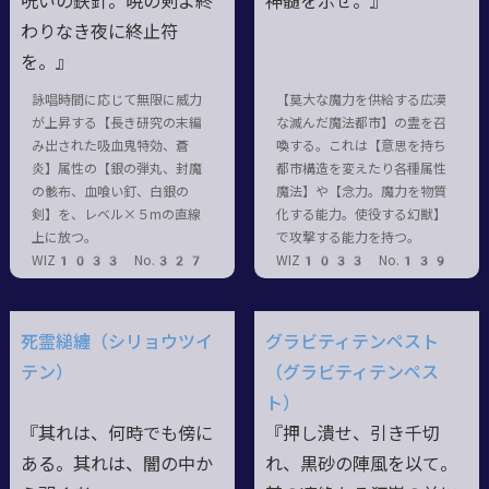
呪いの鉄針。暁の剣よ終
神髄を示せ。』
わりなき夜に終止符
を。』
詠唱時間に応じて無限に威力
【莫大な魔力を供給する広漠
が上昇する【長き研究の末編
な滅んだ魔法都市】の霊を召
み出された吸血鬼特効、蒼
喚する。これは【意思を持ち
炎】属性の【銀の弾丸、封魔
都市構造を変えたり各種属性
の骸布、血喰い釘、白銀の
魔法】や【念力。魔力を物質
剣】を、レベル×５mの直線
化する能力。使役する幻獣】
上に放つ。
で攻撃する能力を持つ。
WIZ1033 No.327
WIZ1033 No.139
死霊縋纏（シリョウツイ
グラビティテンペスト
テン）
（グラビティテンペス
ト）
『其れは、何時でも傍に
『押し潰せ、引き千切
ある。其れは、闇の中か
れ、黒砂の陣風を以て。