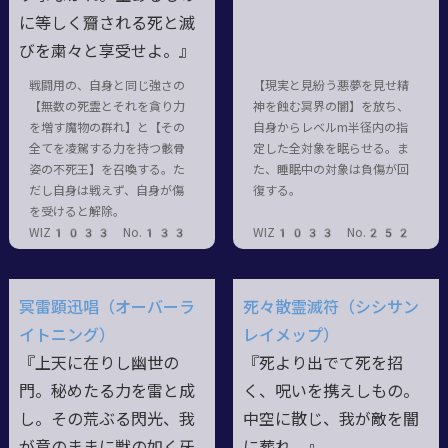
に等しく齎される死と滅
びを粛々と享受せよ。』
戦闘用の、自身と同じ強さの
【現実と見紛う悪夢を見せ精
【無数の死霊とそれを貪り力
神を蝕む冥界の闇】を放ち、
を増す魔物の群れ】と【その
自身からレベルm半径内の指
全てを凌駕する力を持つ骸骨
定した全対象を眠らせる。ま
姿の不死王】を召喚する。た
た、睡眠中の対象は負傷が回
だし自身は戦えず、自身が傷
復する。
を受けると解除。
WIZ1033 No.133
WIZ1033 No.252
冥雷顕迅唱（オーバーラ
死々散霊滅符（シシサン
イトニング）
レイメップ）
『上天に在りし幽世の
『死より出でて死を招
門。秘めたる力を雷と成
く、呪いを携えしもの。
し。その荒ぶる閃光、我
中空に散じ、我が敵を闇
が意のままに獣の如く牙
に葬れ。』