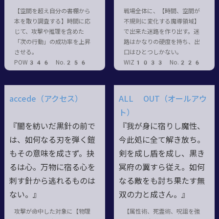
【空間を超え自分の書棚から
戦場全体に、【時間、空間が
本を取り調査する】時間に応
不規則に変化する魔導領域】
じて、攻撃や推理を含めた
で出来た迷路を作り出す。迷
「次の行動」の成功率を上昇
路はかなりの硬度を持ち、出
させる。
口はひとつしかない。
POW346 No.256
WIZ1033 No.226
accede（アクセス）
ALL OUT（オールアウ
ト）
『闇を紡いだ黒針の前で
『我が身に宿りし魔性、
は、如何なる刃を弾く鎧
今此処に全て解き放ち。
もその意味を成さず。抉
剣を成し盾を成し、黒き
るは心。万物に宿る心を
冥府の翼すら従え。如何
刺す針から逃れるものは
なる敵をも討ち果たす無
ない。』
双の力と成さん。』
攻撃が命中した対象に【物理
【属性術、死霊術、呪詛を強