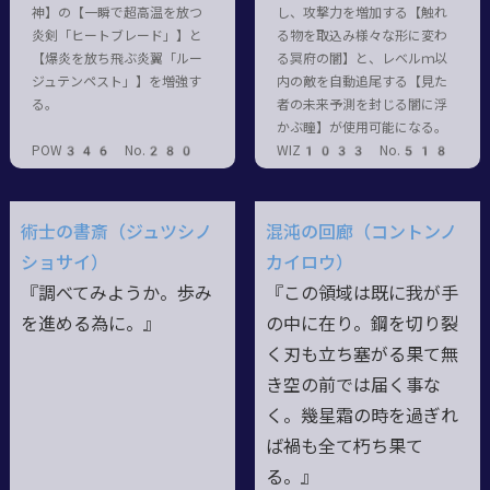
神】の【一瞬で超高温を放つ
し、攻撃力を増加する【触れ
炎剣「ヒートブレード」】と
る物を取込み様々な形に変わ
【爆炎を放ち飛ぶ炎翼「ルー
る冥府の闇】と、レベルｍ以
ジュテンペスト」】を増強す
内の敵を自動追尾する【見た
る。
者の未来予測を封じる闇に浮
かぶ瞳】が使用可能になる。
POW346 No.280
WIZ1033 No.518
術士の書斎（ジュツシノ
混沌の回廊（コントンノ
ショサイ）
カイロウ）
『調べてみようか。歩み
『この領域は既に我が手
を進める為に。』
の中に在り。鋼を切り裂
く刃も立ち塞がる果て無
き空の前では届く事な
く。幾星霜の時を過ぎれ
ば禍も全て朽ち果て
る。』