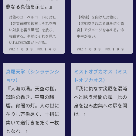
悲なる真価を示せ。』
対象のユーベルコードに対し
【視線】を向けた対象に、
【死霊縋纏で観察しそれを喰
【突如巻き起こる魂を焼く蒼
い対象を襲う黒竜】を放ち、
炎】でダメージを与える。命
相殺する。事前にそれを見て
中率が高い。
いれば成功率が上がる。
WIZ1033 No.140
WIZ1033 No.199
真羅天掌（シンラテンシ
ミストオブカオス（ミス
ョウ）
トオブカオス）
『大海の渦。天空の槌。
『我に仇なす災厄を混沌
琥珀の轟き。平原の騒
へと誘う常闇の霧。此の
響。宵闇の灯。人の世に
身を包み虚無への扉を開
在りし万象尽く、十指に
け。』
集いて道行きを拓く一杖
となれ。』