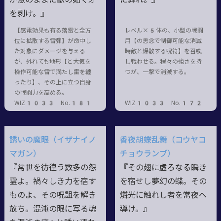
を剥け。』
【感電効果も有る落雷と全方
レベル×5体の、小型の戦闘
位に拡散する雷弾】が命中し
用【の思念で制御可能な消滅
た対象にダメージを与える
時敵と爆散する呪符】を召喚
が、外れても地形【と大気を
し戦わせる。程々の強さを持
操作可能な雷で満たし雷を纏
つが、一撃で消滅する。
ったり】、その上に立つ自身
の戦闘力を高める。
WIZ1033 No.181
WIZ1033 No.172
誘いの魔眼（イザナイノ
香夜胡蝶乱舞（コウヤコ
マガン）
チョウランブ）
『常世を彷徨う数多の怨
『その翅に虚ろなる瞬き
霊よ。禍々しき力を宿す
を宿せし夢幻の蝶。その
ものよ、その呪詛を解き
燐光に触れし者を常夜へ
放ち。混沌の眼に写る魂
導け。』