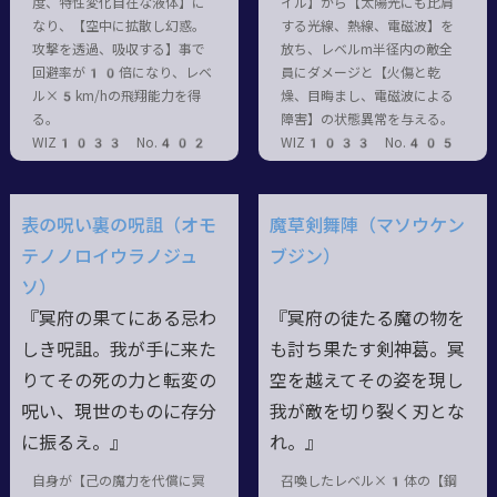
度、特性変化自在な液体】に
イル】から【太陽光にも比肩
なり、【空中に拡散し幻惑。
する光線、熱線、電磁波】を
攻撃を透過、吸収する】事で
放ち、レベルm半径内の敵全
回避率が10倍になり、レベ
員にダメージと【火傷と乾
ル×5km/hの飛翔能力を得
燥、目晦まし、電磁波による
る。
障害】の状態異常を与える。
WIZ1033 No.402
WIZ1033 No.405
表の呪い裏の呪詛（オモ
魔草剣舞陣（マソウケン
テノノロイウラノジュ
ブジン）
ソ）
『冥府の果てにある忌わ
『冥府の徒たる魔の物を
しき呪詛。我が手に来た
も討ち果たす剣神葛。冥
りてその死の力と転変の
空を越えてその姿を現し
呪い、現世のものに存分
我が敵を切り裂く刃とな
に振るえ。』
れ。』
自身が【己の魔力を代償に冥
召喚したレベル×1体の【鋼