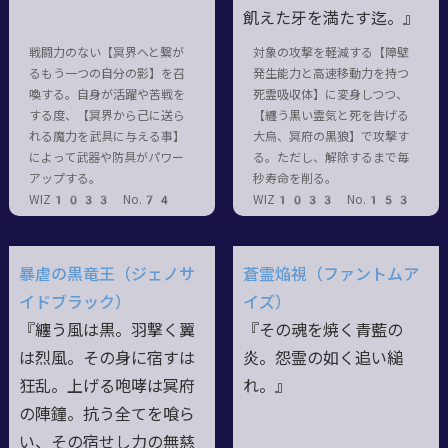
飢えた牙を満たす迄。』
戦闘力のない【冥界へと繋が
対象の攻撃を軽減する【障壁
るもう一つの自分の影】を召
発生能力と高速移動力を持つ
喚する。自身が活躍や苦戦を
死霊吸収体】に変身しつつ、
する度、【冥界から己に送ら
【纏う黒い霊気と死を告げる
れる魔力を武具に与える事】
大烏、冥府の黒狼】で攻撃す
によって武器や防具がパワー
る。ただし、解除するまで毎
アップする。
秒寿命を削る。
WIZ1033 No.74
WIZ1033 No.153
暴虐の黒竜王（ジェノサ
蒼霊焔視（ファントムア
イドブラック）
イズ）
『纏う風は黒。羽撃く翼
『その魂を焼く青藍の
は烈風。その身に宿すは
炎。怨霊の如く追い縋
狂乱。上げる咆哮は冥府
れ。』
の陣鐘。抗う全てを喰ら
い、その宿せし力の無慈