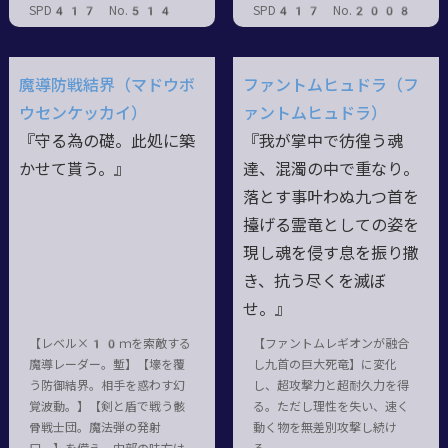
SPD417 No.514
SPD417 No.2008
魔導防戦結界（マドウボ
ファントムヒュドラ（フ
ウセンケッカイ）
ァントムヒュドラ）
『守る為の礎。此処に築
『我が掌中で彷徨う魂
かせて貰う。』
達、混濁の中で重なり。
落とす事叶わぬ九つ首を
擡げる霊竜としての姿を
現し魂を侵す息を振り撒
き、抗う尽くを滅ぼ
せ。』
【レベル×10ｍを索敵する
【ファントムレギオンが融合
魔導レーダー。塹】【壕を覆
し九首の巨大死竜】に変化
う防御結界。相手を惑わす幻
し、超攻撃力と超耐久力を得
覚波動。】【剣と盾で戦う骸
る。ただし理性を失い、速く
骨戦士団。魔法弾の発射
動く物を無差別攻撃し続け