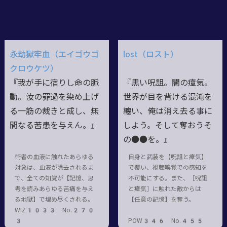
永劫獄牢血（エイゴウゴ
lost（ロスト）
クロウケツ）
『我が手に宿りし命の脈
『黒い呪詛。闇の瘴気。
動。汝の罪過を染め上げ
世界が目を背ける混沌を
る一筋の裁きと成し、無
纏い、俺は消え去る事に
間なる苦患を与えん。』
しよう。そして奪おうそ
の●●を。』
術者の血液に触れたあらゆる
自身と武装を【呪詛と瘴気】
対象は、血液が除去されるま
で覆い、視聴嗅覚での感知を
で、全ての知覚が【記憶、思
不可能にする。また、［呪詛
考を読みあらゆる苦痛を与え
と瘴気］に触れた敵からは
る地獄】で埋め尽くされる。
【任意の記憶】を奪う。
WIZ1033 No.270
3
POW346 No.455