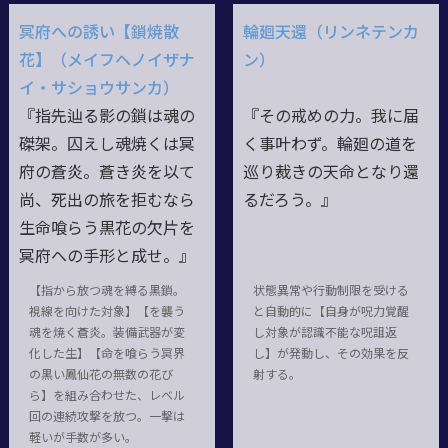
冥府への誘い【鎖焼散
輪廻天還（リンネテンカ
花】（メイフヘノイザナ
ン）
イ・サショウサンカ）
『指先辿る影の鎖は魂の
『その戒めの力。我に届
磔架。囚えし魂焼くは冥
く事叶わず。輪廻の道を
府の蒼炎。蒼き炎を以て
巡り裁きの天命となり還
尚、死出の旅を拒むなら
るだろう。』
生命喰らう黒花の欠片を
冥府への手形と成せ。』
【指から放つ魂を縛る黒鎖。
状態異常や行動制限を受ける
視線を向けた対象】【を襲う
と自動的に【自身が呪力覚醒
魂を焼く蒼炎。装備武器が変
し対象が認識不能な呪詛返
化した生】【命を喰らう冥界
し】が発動し、その効果を反
の黒い鳳仙花の無数の花び
射する。
ら】を組み合わせた、レベル
回の連続攻撃を放つ。一撃は
軽いが手数が多い。