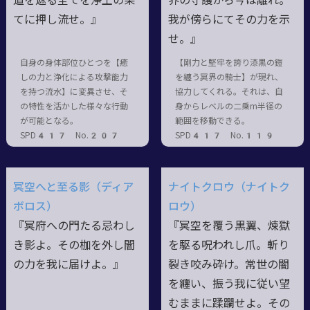
道を遮る全てを浄土の果
界の守護から今は離れ。
てに押し流せ。』
我が傍らにてその力を示
せ。』
自身の身体部位ひとつを【癒
【剛力と堅牢を誇り漆黒の鎧
しの力と浄化による攻撃能力
を纏う冥界の騎士】が現れ、
を持つ流水】に変異させ、そ
協力してくれる。それは、自
の特性を活かした様々な行動
身からレベルの二乗m半径の
が可能となる。
範囲を移動できる。
SPD417 No.207
SPD417 No.119
冥空へと至る影（ディア
ナイトクロウ（ナイトク
ボロス）
ロウ）
『冥府への門たる忌わし
『冥空を覆う黒翼、煉獄
き影よ。その枷を外し闇
を駆る呪われし爪。斬り
の力を我に届けよ。』
裂き咬み砕け。常世の闇
を纏い、振う我に従い望
むままに蹂躙せよ。その