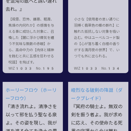
を混沌の底へと誘い連れ
去れ。』
【殺意、恐怖、嫌悪、軽蔑、
小さな【使用者の思い通りに
焦燥の内何れか】の感情を与
羽搏く翡翠色の蝶の群れ】に
える事に成功した対象に、召
触れた抵抗しない対象を吸い
喚した【闇に浮かび瘴気を纏
込む。中はユーベルコード製
う不気味な無数の赤眼】か
の【心が落ち着く白檀の香り
ら、高命中力の【肉体と精神
がする満月夜の世界】で、い
を蝕むと共に五感を狂わせる
つでも外に出られる。
呪詛】を飛ばす。
WIZ1033 No.195
WIZ1033 No.134
ホーリーフロウ（ホーリ
峻烈なる破剣の降誕（ダ
ーフロウ）
ークブレイド）
『清き流れよ。清浄さを
『冥府の騎士よ。無双の
以って邪を払う聖なる泉
剣を振う者よ。我が求め
よ。その姿を現し、我が
に応え、その使命たる死