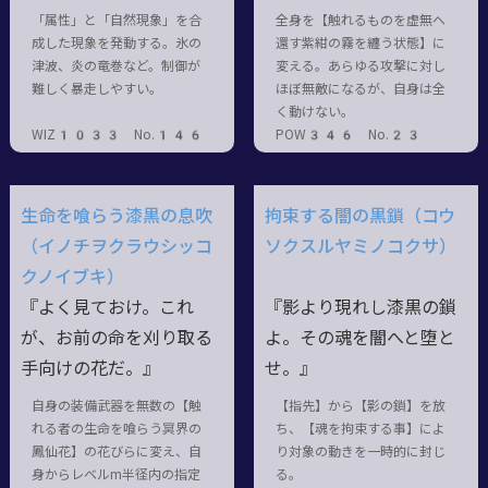
「属性」と「自然現象」を合
全身を【触れるものを虚無へ
成した現象を発動する。氷の
還す紫紺の霧を纏う状態】に
津波、炎の竜巻など。制御が
変える。あらゆる攻撃に対し
難しく暴走しやすい。
ほぼ無敵になるが、自身は全
く動けない。
WIZ1033 No.146
POW346 No.23
生命を喰らう漆黒の息吹
拘束する闇の黒鎖（コウ
（イノチヲクラウシッコ
ソクスルヤミノコクサ）
クノイブキ）
『よく見ておけ。これ
『影より現れし漆黒の鎖
が、お前の命を刈り取る
よ。その魂を闇へと堕と
手向けの花だ。』
せ。』
自身の装備武器を無数の【触
【指先】から【影の鎖】を放
れる者の生命を喰らう冥界の
ち、【魂を拘束する事】によ
鳳仙花】の花びらに変え、自
り対象の動きを一時的に封じ
身からレベルm半径内の指定
る。