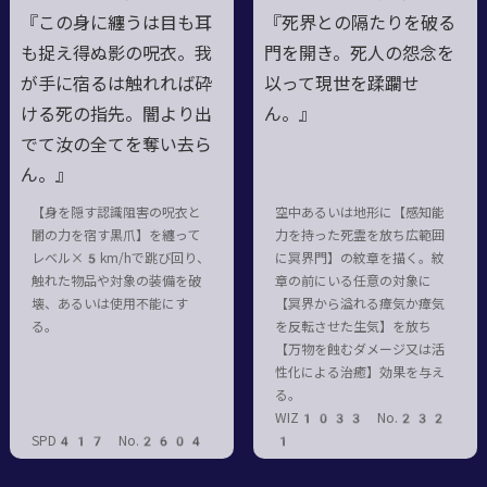
『この身に纏うは目も耳
『死界との隔たりを破る
も捉え得ぬ影の呪衣。我
門を開き。死人の怨念を
が手に宿るは触れれば砕
以って現世を蹂躙せ
ける死の指先。闇より出
ん。』
でて汝の全てを奪い去ら
ん。』
【身を隠す認識阻害の呪衣と
空中あるいは地形に【感知能
闇の力を宿す黒爪】を纏って
力を持った死霊を放ち広範囲
レベル×5km/hで跳び回り、
に冥界門】の紋章を描く。紋
触れた物品や対象の装備を破
章の前にいる任意の対象に
壊、あるいは使用不能にす
【冥界から溢れる瘴気か瘴気
る。
を反転させた生気】を放ち
【万物を蝕むダメージ又は活
性化による治癒】効果を与え
る。
WIZ1033 No.232
SPD417 No.2604
1