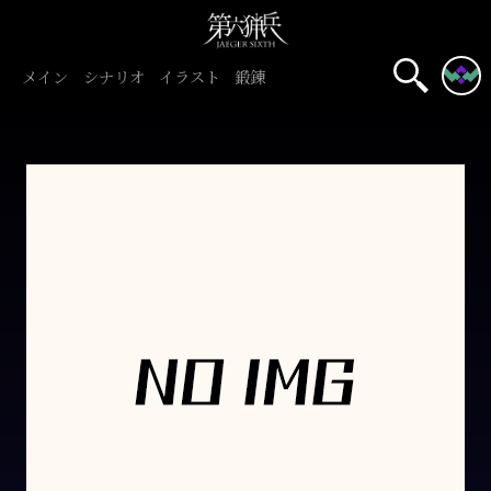
メイン
シナリオ
イラスト
鍛錬