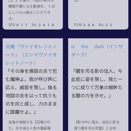
口。】を備え、内部の味方は
る。
睡眠不要になる塹壕を、1日
にレベルｍ掘ることができ
る。
SPD417 No.2418
POW346 No.22
炎魔「ヴァイオレットノ
in the dark（インザ
ート」（エンマヴァイオ
ダーク）
レットノート）
『その身を煉獄の炎で包
『闇を司る影の住人。今
む魔神よ。我が呼び声に
此処に姿を現し、我と一
応え、威容を現し。操る
つに成りて万象の根幹た
地獄の炎を以って抗うも
る闇の力を示せ。』
のを灰と成し、力のまま
に蹂躙せよ。』
自身が操縦する【召喚され
【影の中に潜み、自在に影を
た。炎を操る人型の魔装機
渡り闇を司る死霊】と合体